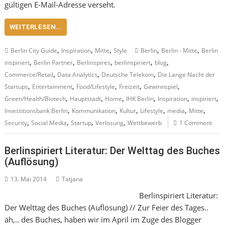
gültigen E-Mail-Adresse verseht.
WEITERLESEN...
,
,
,
,
,
Berlin City Guide
Inspiration
Mitte
Style
Berlin
Berlin - Mitte
Berlin
,
,
,
,
,
inspiriert
Berlin Partner
Berlinspires
berlinspiriert
blog
,
,
,
Commerce/Retail
Data Analytics
Deutsche Telekom
Die Lange Nacht der
,
,
,
,
,
Startups
Entertainment
Food/Lifestyle
Freizeit
Gewinnspiel
,
,
,
,
,
,
Green/Health/Biotech
Hauptstadt
Home
IHK Berlin
Inspiration
inspiriert
,
,
,
,
,
,
Investitionsbank Berlin
Kommunikation
Kultur
Lifestyle
media
Mitte
,
,
,
,
Security
Social Media
Startup
Verlosung
Wettbewerb
1 Comment
Berlinspiriert Literatur: Der Welttag des Buches
(Auflösung)
13. Mai 2014
Tatjana
Berlinspiriert Literatur:
Der Welttag des Buches (Auflösung) // Zur Feier des Tages..
äh,.. des Buches, haben wir im April im Zuge des Blogger