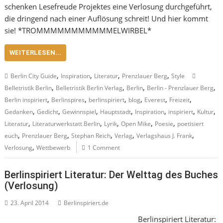
schenken Lesefreude Projektes eine Verlosung durchgeführt,
die dringend nach einer Auflösung schreit! Und hier kommt
sie! *TROMMMMMMMMMMMELWIRBEL*
WEITERLESEN...
,
,
,
,
Berlin City Guide
Inspiration
Literatur
Prenzlauer Berg
Style
,
,
,
,
Belletristik Berlin
Belletristik Berlin Verlag
Berlin
Berlin - Prenzlauer Berg
,
,
,
,
,
,
Berlin inspiriert
Berlinspires
berlinspiriert
blog
Everest
Freizeit
,
,
,
,
,
,
,
Gedanken
Gedicht
Gewinnspiel
Hauptstadt
Inspiration
inspiriert
Kultur
,
,
,
,
,
Literatur
Literaturwerkstatt Berlin
Lyrik
Open Mike
Poesie
poetisiert
,
,
,
,
,
euch
Prenzlauer Berg
Stephan Reich
Verlag
Verlagshaus J. Frank
,
Verlosung
Wettbewerb
1 Comment
Berlinspiriert Literatur: Der Welttag des Buches
(Verlosung)
23. April 2014
Berlinspiriert.de
Berlinspiriert Literatur: