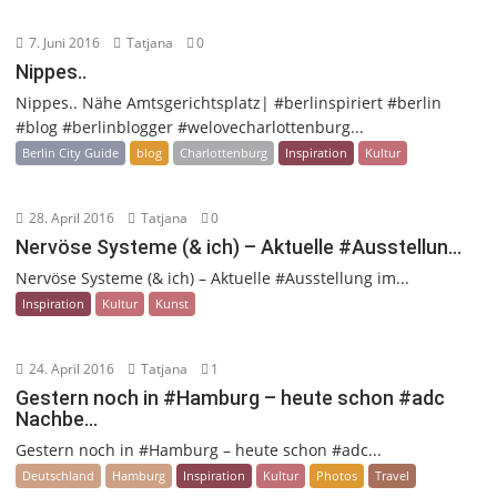
7. Juni 2016
Tatjana
0
Nippes..
Nippes.. Nähe Amtsgerichtsplatz| #berlinspiriert #berlin
#blog #berlinblogger #welovecharlottenburg...
Berlin City Guide
blog
Charlottenburg
Inspiration
Kultur
28. April 2016
Tatjana
0
Nervöse Systeme (& ich) – Aktuelle #Ausstellun…
Nervöse Systeme (& ich) – Aktuelle #Ausstellung im...
Inspiration
Kultur
Kunst
24. April 2016
Tatjana
1
Gestern noch in #Hamburg – heute schon #adc
Nachbe…
Gestern noch in #Hamburg – heute schon #adc...
Deutschland
Hamburg
Inspiration
Kultur
Photos
Travel