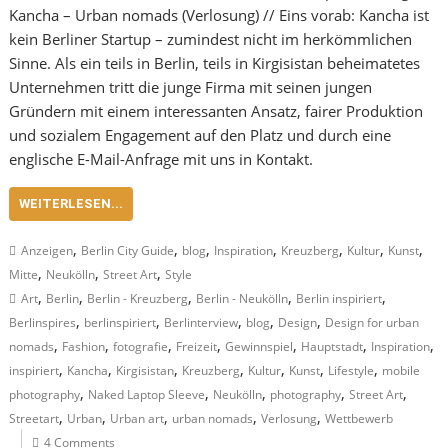
Kancha – Urban nomads (Verlosung) // Eins vorab: Kancha ist
kein Berliner Startup – zumindest nicht im herkömmlichen
Sinne. Als ein teils in Berlin, teils in Kirgisistan beheimatetes
Unternehmen tritt die junge Firma mit seinen jungen
Gründern mit einem interessanten Ansatz, fairer Produktion
und sozialem Engagement auf den Platz und durch eine
englische E-Mail-Anfrage mit uns in Kontakt.
WEITERLESEN...
,
,
,
,
,
,
,
Anzeigen
Berlin City Guide
blog
Inspiration
Kreuzberg
Kultur
Kunst
,
,
,
Mitte
Neukölln
Street Art
Style
,
,
,
,
,
Art
Berlin
Berlin - Kreuzberg
Berlin - Neukölln
Berlin inspiriert
,
,
,
,
,
Berlinspires
berlinspiriert
Berlinterview
blog
Design
Design for urban
,
,
,
,
,
,
,
nomads
Fashion
fotografie
Freizeit
Gewinnspiel
Hauptstadt
Inspiration
,
,
,
,
,
,
,
inspiriert
Kancha
Kirgisistan
Kreuzberg
Kultur
Kunst
Lifestyle
mobile
,
,
,
,
,
photography
Naked Laptop Sleeve
Neukölln
photography
Street Art
,
,
,
,
,
Streetart
Urban
Urban art
urban nomads
Verlosung
Wettbewerb
4 Comments