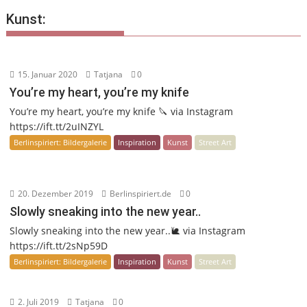
Kunst:
15. Januar 2020
Tatjana
0
You’re my heart, you’re my knife
You’re my heart, you’re my knife 🔪 via Instagram
https://ift.tt/2uINZYL
Berlinspiriert: Bildergalerie
Inspiration
Kunst
Street Art
20. Dezember 2019
Berlinspiriert.de
0
Slowly sneaking into the new year..
Slowly sneaking into the new year..🐌 via Instagram
https://ift.tt/2sNp59D
Berlinspiriert: Bildergalerie
Inspiration
Kunst
Street Art
2. Juli 2019
Tatjana
0