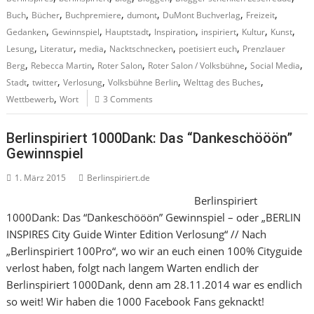
,
,
,
,
,
,
Buch
Bücher
Buchpremiere
dumont
DuMont Buchverlag
Freizeit
,
,
,
,
,
,
,
Gedanken
Gewinnspiel
Hauptstadt
Inspiration
inspiriert
Kultur
Kunst
,
,
,
,
,
Lesung
Literatur
media
Nacktschnecken
poetisiert euch
Prenzlauer
,
,
,
,
,
Berg
Rebecca Martin
Roter Salon
Roter Salon / Volksbühne
Social Media
,
,
,
,
,
Stadt
twitter
Verlosung
Volksbühne Berlin
Welttag des Buches
,
Wettbewerb
Wort
3 Comments
Berlinspiriert 1000Dank: Das “Dankeschööön”
Gewinnspiel
1. März 2015
Berlinspiriert.de
Berlinspiriert
1000Dank: Das “Dankeschööön” Gewinnspiel – oder „BERLIN
INSPIRES City Guide Winter Edition Verlosung“ // Nach
„Berlinspiriert 100Pro“, wo wir an euch einen 100% Cityguide
verlost haben, folgt nach langem Warten endlich der
Berlinspiriert 1000Dank, denn am 28.11.2014 war es endlich
so weit! Wir haben die 1000 Facebook Fans geknackt!