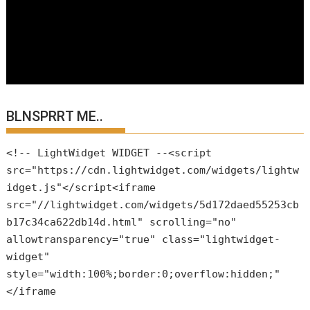
BLNSPRRT ME..
<!-- LightWidget WIDGET --<script
src="https://cdn.lightwidget.com/widgets/lightw
idget.js"</script<iframe
src="//lightwidget.com/widgets/5d172daed55253cb
b17c34ca622db14d.html" scrolling="no"
allowtransparency="true" class="lightwidget-
widget"
style="width:100%;border:0;overflow:hidden;"
</iframe