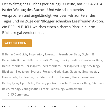
Der Welttag des Buches (Verlosung) // Heute, am 23.04.2014
ist der Welttag des Buches. Und wie schon bereits
versprochen und angekündigt, verlosen wir zur Feier des
Tages und im Zuge der “Blogger schenken Lesefreude” Aktion,
ein BERLIN BUCH, welches einen sicheren Platz in euerm
Bücherregal verdient hat.
WEITERLESEN...
,
,
,
,
Berlin City Guide
Inspiration
Literatur
Prenzlauer Berg
Style
,
,
,
,
Belletristik Berlin
Belletristik Berlin Verlag
Berlin
Berlin - Prenzlauer Berg
,
,
,
,
,
Berlin inspiriert
Berlinspires
berlinspiriert
Berlinspiriert Blogliste
blog
,
,
,
,
,
,
,
Blogliste
Bloglisten
Everest
Freizeit
Gedanken
Gedicht
Gewinnspiel
,
,
,
,
,
Hauptstadt
Inspiration
inspiriert
Kultur
Literatur
Literaturwerkstatt
,
,
,
,
,
,
Berlin
Lyrik
Open Mike
Poesie
poetisiert euch
Prenzlauer Berg
Stephan
,
,
,
,
Reich
Verlag
Verlagshaus J. Frank
Verlosung
Wettbewerb
15 Comments