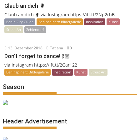
Glaub an dich 🥊
Glaub an dich 🥊 via Instagram https://ift.tt/2Np2rhB
Berlin City Guide
Berlinspiriert: Bildergalerie
Inspiration
Kunst
Street Art
Zehlendorf
13. Dezember 2018
Tatjana
0
Don’t forget to dance! 💃🏼
via Instagram https://ift.tt/2Gar122
Berlinspiriert: Bildergalerie
Inspiration
Kunst
Street Art
Season
Header Advertisement