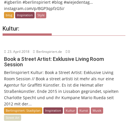
#igberlin #berlinspiriert #blog #wiejedentag…
instagram.com/p/BGP3qpfzG5i/
blog
Inspiration
Style
Kultur:
23. April 2018
Berlinspiriert.de
0
Book a Street Artist: Exklusive Living Room
Session
Berlinspiriert Kultur: Book a Street Artist: Exklusive Living
Room Session // Book a street artisti ist mehr als nur eine
Agentur für Graffitti Künstler. Es ist die Heimat aller
Straßenkünstler. Ende 2015 in Lissabon gegründet, spielten
Charlotte Specht und und ihr Kumpane Mario Rueda seit
2012 mit der...
Berlinspiriert: Stadtplan
Inspiration
Kultur
Kunst
Musik
Street Art