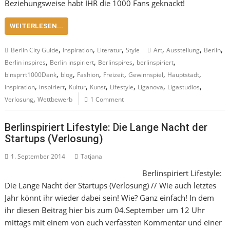
Beziehungsweise habt IHR die 1000 Fans geknackt!
WEITERLESEN...
,
,
,
,
,
,
Berlin City Guide
Inspiration
Literatur
Style
Art
Ausstellung
Berlin
,
,
,
,
Berlin inspires
Berlin inspiriert
Berlinspires
berlinspiriert
,
,
,
,
,
,
blnsprrt1000Dank
blog
Fashion
Freizeit
Gewinnspiel
Hauptstadt
,
,
,
,
,
,
,
Inspiration
inspiriert
Kultur
Kunst
Lifestyle
Liganova
Ligastudios
,
Verlosung
Wettbewerb
1 Comment
Berlinspiriert Lifestyle: Die Lange Nacht der
Startups (Verlosung)
1. September 2014
Tatjana
Berlinspiriert Lifestyle:
Die Lange Nacht der Startups (Verlosung) // Wie auch letztes
Jahr könnt ihr wieder dabei sein! Wie? Ganz einfach! In dem
ihr diesen Beitrag hier bis zum 04.September um 12 Uhr
mittags mit einem von euch verfassten Kommentar und einer