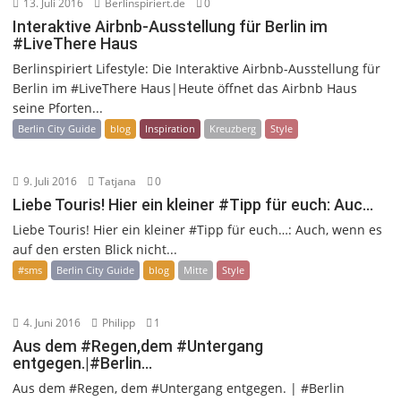
13. Juli 2016
Berlinspiriert.de
0
Interaktive Airbnb-Ausstellung für Berlin im
#LiveThere Haus
Berlinspiriert Lifestyle: Die Interaktive Airbnb-Ausstellung für
Berlin im #LiveThere Haus|Heute öffnet das Airbnb Haus
seine Pforten...
Berlin City Guide
blog
Inspiration
Kreuzberg
Style
9. Juli 2016
Tatjana
0
Liebe Touris! Hier ein kleiner #Tipp für euch: Auc…
Liebe Touris! Hier ein kleiner #Tipp für euch…: Auch, wenn es
auf den ersten Blick nicht...
#sms
Berlin City Guide
blog
Mitte
Style
4. Juni 2016
Philipp
1
Aus dem #Regen,dem #Untergang
entgegen.|#Berlin…
Aus dem #Regen, dem #Untergang entgegen. | #Berlin