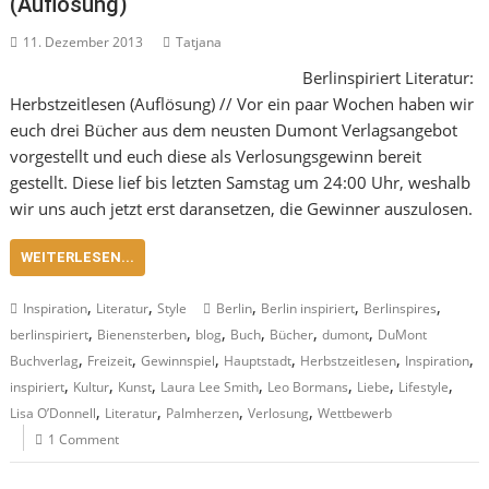
(Auflösung)
11. Dezember 2013
Tatjana
Berlinspiriert Literatur:
Herbstzeitlesen (Auflösung) // Vor ein paar Wochen haben wir
euch drei Bücher aus dem neusten Dumont Verlagsangebot
vorgestellt und euch diese als Verlosungsgewinn bereit
gestellt. Diese lief bis letzten Samstag um 24:00 Uhr, weshalb
wir uns auch jetzt erst daransetzen, die Gewinner auszulosen.
WEITERLESEN...
,
,
,
,
,
Inspiration
Literatur
Style
Berlin
Berlin inspiriert
Berlinspires
,
,
,
,
,
,
berlinspiriert
Bienensterben
blog
Buch
Bücher
dumont
DuMont
,
,
,
,
,
,
Buchverlag
Freizeit
Gewinnspiel
Hauptstadt
Herbstzeitlesen
Inspiration
,
,
,
,
,
,
,
inspiriert
Kultur
Kunst
Laura Lee Smith
Leo Bormans
Liebe
Lifestyle
,
,
,
,
Lisa O’Donnell
Literatur
Palmherzen
Verlosung
Wettbewerb
1 Comment