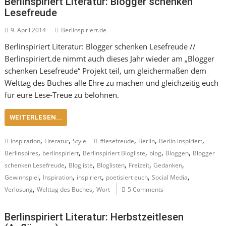
Berlinspiriert Literatur: Blogger schenken
Lesefreude
9. April 2014
Berlinspiriert.de
Berlinspiriert Literatur: Blogger schenken Lesefreude //
Berlinspiriert.de nimmt auch dieses Jahr wieder am „Blogger
schenken Lesefreude“ Projekt teil, um gleichermaßen dem
Welttag des Buches alle Ehre zu machen und gleichzeitig euch
für eure Lese-Treue zu belohnen.
WEITERLESEN...
,
,
,
,
,
Inspiration
Literatur
Style
#lesefreude
Berlin
Berlin inspiriert
,
,
,
,
,
Berlinspires
berlinspiriert
Berlinspiriert Blogliste
blog
Bloggen
Blogger
,
,
,
,
,
schenken Lesefreude
Blogliste
Bloglisten
Freizeit
Gedanken
,
,
,
,
,
Gewinnspiel
Inspiration
inspiriert
poetisiert euch
Social Media
,
,
Verlosung
Welttag des Buches
Wort
5 Comments
Berlinspiriert Literatur: Herbstzeitlesen