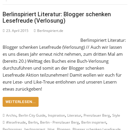
Berlinspiriert Literatur: Blogger schenken
Lesefreude (Verlosung)
23. April 2015
Berlinspiriert.de
Berlinspiriert Literatur:
Blogger schenken Lesefreude (Verlosung) // Auch wir lassen
es uns dieses Jahr erneut nicht nehmen, zum dritten Mal am
(bereits 20.) Welttag des Buches eine Buch-Verlosung
durchzuführen und somit an der Blogger schenken
Lesefreude Aktion teilzunehmen! Damit wollen wir euch für
eure Lese- und Like-Treue entlohnen und unseren Lesern
etwas zurückgeben!
WEITERLESEN...
,
,
,
,
,
Archiv
Berlin City Guide
Inspiration
Literatur
Prenzlauer Berg
Style
,
,
,
,
#lesefreude
Berlin
Berlin - Prenzlauer Berg
Berlin inspiriert
,
,
,
,
,
Berlinspires
berlinspiriert
blog
Bloggen
Blogger schenken Lesefreude