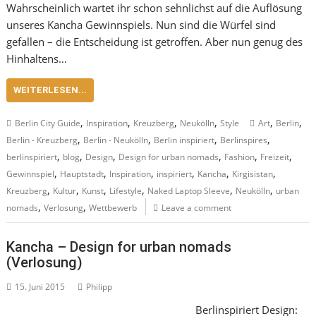
Wahrscheinlich wartet ihr schon sehnlichst auf die Auflösung
unseres Kancha Gewinnspiels. Nun sind die Würfel sind
gefallen – die Entscheidung ist getroffen. Aber nun genug des
Hinhaltens…
WEITERLESEN...
,
,
,
,
,
,
Berlin City Guide
Inspiration
Kreuzberg
Neukölln
Style
Art
Berlin
,
,
,
,
Berlin - Kreuzberg
Berlin - Neukölln
Berlin inspiriert
Berlinspires
,
,
,
,
,
,
berlinspiriert
blog
Design
Design for urban nomads
Fashion
Freizeit
,
,
,
,
,
,
Gewinnspiel
Hauptstadt
Inspiration
inspiriert
Kancha
Kirgisistan
,
,
,
,
,
,
Kreuzberg
Kultur
Kunst
Lifestyle
Naked Laptop Sleeve
Neukölln
urban
,
,
nomads
Verlosung
Wettbewerb
Leave a comment
Kancha – Design for urban nomads
(Verlosung)
15. Juni 2015
Philipp
Berlinspiriert Design: