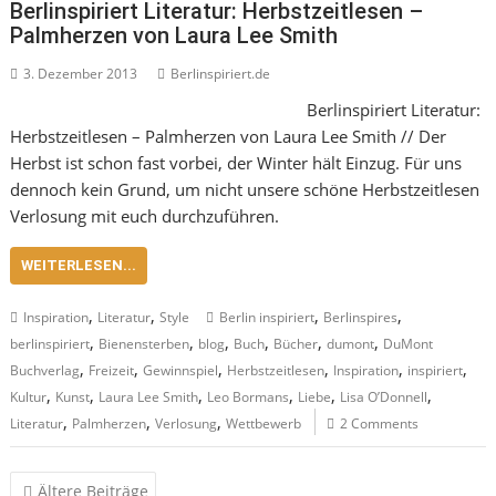
Berlinspiriert Literatur: Herbstzeitlesen –
Palmherzen von Laura Lee Smith
3. Dezember 2013
Berlinspiriert.de
Berlinspiriert Literatur:
Herbstzeitlesen – Palmherzen von Laura Lee Smith // Der
Herbst ist schon fast vorbei, der Winter hält Einzug. Für uns
dennoch kein Grund, um nicht unsere schöne Herbstzeitlesen
Verlosung mit euch durchzuführen.
WEITERLESEN...
,
,
,
,
Inspiration
Literatur
Style
Berlin inspiriert
Berlinspires
,
,
,
,
,
,
berlinspiriert
Bienensterben
blog
Buch
Bücher
dumont
DuMont
,
,
,
,
,
,
Buchverlag
Freizeit
Gewinnspiel
Herbstzeitlesen
Inspiration
inspiriert
,
,
,
,
,
,
Kultur
Kunst
Laura Lee Smith
Leo Bormans
Liebe
Lisa O’Donnell
,
,
,
Literatur
Palmherzen
Verlosung
Wettbewerb
2 Comments
Beitragsnavigation
Ältere Beiträge