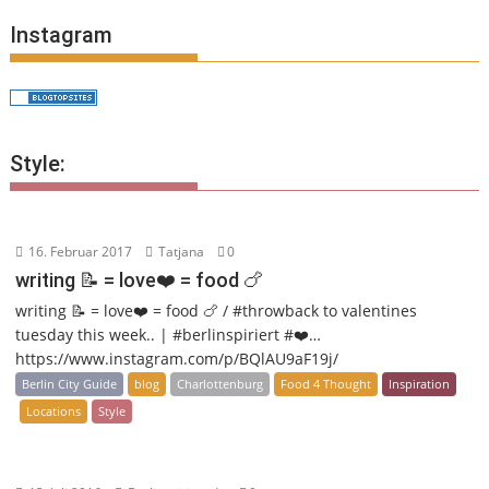
Instagram
Style:
16. Februar 2017
Tatjana
0
writing 📝 = love❤️ = food 🍗
writing 📝 = love❤️ = food 🍗 / #throwback to valentines
tuesday this week.. | #berlinspiriert #❤️…
https://www.instagram.com/p/BQlAU9aF19j/
Berlin City Guide
blog
Charlottenburg
Food 4 Thought
Inspiration
Locations
Style