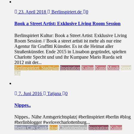
23. April 2018
Berlinspiriert.de
0
Book a Street Artist: Exklusive Living Room Session
Berlinspiriert Kultur: Book a Street Artist: Exklusive Living
Room Session // Book a street artisti ist mehr als nur eine
Agentur für Graffitti Künstler. Es ist die Heimat aller
Straßenkünstler. Ende 2015 in Lissabon gegründet, spielten
Charlotte Specht und und ihr Kumpane Mario Rueda seit
2012 mit der...
Berlinspiriert: Stadtplan
Inspiration
Kultur
Kunst
Musik
Street
Art
7. Juni 2016
Tatjana
0
Nippes..
Nippes.. Nähe Amtsgerichtsplatz| #berlinspiriert #berlin #blog
#berlinblogger #welovecharlottenburg...
Berlin City Guide
blog
Charlottenburg
Inspiration
Kultur