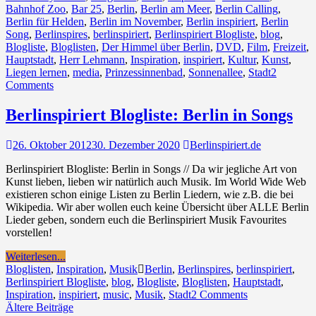
Bahnhof Zoo
,
Bar 25
,
Berlin
,
Berlin am Meer
,
Berlin Calling
,
Berlin für Helden
,
Berlin im November
,
Berlin inspiriert
,
Berlin
Song
,
Berlinspires
,
berlinspiriert
,
Berlinspiriert Blogliste
,
blog
,
Blogliste
,
Bloglisten
,
Der Himmel über Berlin
,
DVD
,
Film
,
Freizeit
,
Hauptstadt
,
Herr Lehmann
,
Inspiration
,
inspiriert
,
Kultur
,
Kunst
,
Liegen lernen
,
media
,
Prinzessinnenbad
,
Sonnenallee
,
Stadt
2
Comments
Berlinspiriert Blogliste: Berlin in Songs
26. Oktober 2012
30. Dezember 2020
Berlinspiriert.de
Berlinspiriert Blogliste: Berlin in Songs // Da wir jegliche Art von
Kunst lieben, lieben wir natürlich auch Musik. Im World Wide Web
existieren schon einige Listen zu Berlin Liedern, wie z.B. die bei
Wikipedia. Wir aber wollen euch keine Übersicht über ALLE Berlin
Lieder geben, sondern euch die Berlinspiriert Musik Favourites
vorstellen!
Weiterlesen...
Bloglisten
,
Inspiration
,
Musik
Berlin
,
Berlinspires
,
berlinspiriert
,
Berlinspiriert Blogliste
,
blog
,
Blogliste
,
Bloglisten
,
Hauptstadt
,
Inspiration
,
inspiriert
,
music
,
Musik
,
Stadt
2 Comments
Beitragsnavigation
Ältere Beiträge