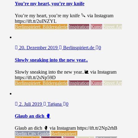
You’re my heart, you’re my knife
You’re my heart, you’re my knife 🔪 via Instagram
https://ift.tt/2uINZYL
Berlinspiriert: Bildergalerie
Inspiration
Kunst
Street Art
20. Dezember 2019
Berlinspiriert.de
0
Slowly sneaking into the new year..
Slowly sneaking into the new year..🐌 via Instagram
https://ift.tt/2sNp59D
Berlinspiriert: Bildergalerie
Inspiration
Kunst
Street Art
2. Juli 2019
Tatjana
0
Glaub an dich 🥊
Glaub an dich 🥊 via Instagram https://ift.tt/2Np2rhB
Berlin City Guide
Berlinspiriert: