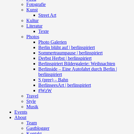
Fotografie
Kunst
Street Art
Kultur
Literatur
Texte
Photos
Photo Galerien
Berlin blüht auf | berlinspiriert
Sommertraumpause | berlinspiriert
Derbst Herbst | berlinspiriert
Berlinspiriert Bildergalerie: Weihnachten
Berlinside – Eine Autofahrt durch Berlin |
berlinspiriert
S (pree) – Bahn
BerlinseesArt | berlinspiriert
#WzW
Travel
Style
Musik
Events
About
Team
Gastblogger
Kontakt