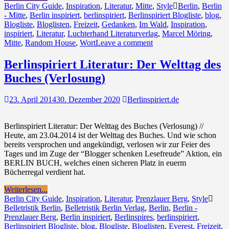
Berlin City Guide
,
Inspiration
,
Literatur
,
Mitte
,
Style
Berlin
,
Berlin
- Mitte
,
Berlin inspiriert
,
berlinspiriert
,
Berlinspiriert Blogliste
,
blog
,
Blogliste
,
Bloglisten
,
Freizeit
,
Gedanken
,
Im Wald
,
Inspiration
,
inspiriert
,
Literatur
,
Luchterhand Literaturverlag
,
Marcel Möring
,
Mitte
,
Random House
,
Wort
Leave a comment
Berlinspiriert Literatur: Der Welttag des
Buches (Verlosung)
23. April 2014
30. Dezember 2020
Berlinspiriert.de
Berlinspiriert Literatur: Der Welttag des Buches (Verlosung) //
Heute, am 23.04.2014 ist der Welttag des Buches. Und wie schon
bereits versprochen und angekündigt, verlosen wir zur Feier des
Tages und im Zuge der “Blogger schenken Lesefreude” Aktion, ein
BERLIN BUCH, welches einen sicheren Platz in euerm
Bücherregal verdient hat.
Weiterlesen...
Berlin City Guide
,
Inspiration
,
Literatur
,
Prenzlauer Berg
,
Style
Belletristik Berlin
,
Belletristik Berlin Verlag
,
Berlin
,
Berlin -
Prenzlauer Berg
,
Berlin inspiriert
,
Berlinspires
,
berlinspiriert
,
Berlinspiriert Blogliste
,
blog
,
Blogliste
,
Bloglisten
,
Everest
,
Freizeit
,