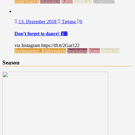
Bildergalerie
Inspiration
Kunst
Street Art
Zehlendorf
13. Dezember 2018
Tatjana
0
Don’t forget to dance! 💃🏼
via Instagram https://ift.tt/2Gar122
Berlinspiriert: Bildergalerie
Inspiration
Kunst
Street Art
Season