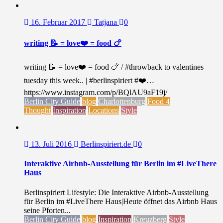
16. Februar 2017
Tatjana
0
writing 📝 = love❤️ = food 🍗
writing 📝 = love❤️ = food 🍗 / #throwback to valentines
tuesday this week.. | #berlinspiriert #❤️…
https://www.instagram.com/p/BQlAU9aF19j/
Berlin City Guide
blog
Charlottenburg
Food 4
Thought
Inspiration
Locations
Style
13. Juli 2016
Berlinspiriert.de
0
Interaktive Airbnb-Ausstellung für Berlin im #LiveThere
Haus
Berlinspiriert Lifestyle: Die Interaktive Airbnb-Ausstellung
für Berlin im #LiveThere Haus|Heute öffnet das Airbnb Haus
seine Pforten...
Berlin City Guide
blog
Inspiration
Kreuzberg
Style