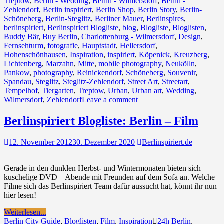
Treptow
,
Berlin - Wedding
,
Berlin - Wilmersdorf
,
Berlin -
Zehlendorf
,
Berlin inspiriert
,
Berlin Shop
,
Berlin Story
,
Berlin-
Schöneberg
,
Berlin-Steglitz
,
Berliner Mauer
,
Berlinspires
,
berlinspiriert
,
Berlinspiriert Blogliste
,
blog
,
Blogliste
,
Bloglisten
,
Buddy Bär
,
Buy Berlin
,
Charlottenburg - Wilmersdorf
,
Design
,
Fernsehturm
,
fotografie
,
Hauptstadt
,
Hellersdorf
,
Hohenschönhausen
,
Inspiration
,
inspiriert
,
Köpenick
,
Kreuzberg
,
Lichtenberg
,
Marzahn
,
Mitte
,
mobile photography
,
Neukölln
,
Pankow
,
photography
,
Reinickendorf
,
Schöneberg
,
Souvenir
,
Spandau
,
Steglitz
,
Steglitz-Zehlendorf
,
Street Art
,
Streetart
,
Tempelhof
,
Tiergarten
,
Treptow
,
Urban
,
Urban art
,
Wedding
,
Wilmersdorf
,
Zehlendorf
Leave a comment
Berlinspiriert Blogliste: Berlin – Film
12. November 2012
30. Dezember 2020
Berlinspiriert.de
Gerade in den dunklen Herbst- und Wintermonaten bieten sich
kuschelige DVD – Abende mit Freunden auf dem Sofa an. Welche
Filme sich das Berlinspiriert Team dafür aussucht hat, könnt ihr nun
hier lesen!
Weiterlesen...
Berlin City Guide
,
Bloglisten
,
Film
,
Inspiration
24h Berlin
,