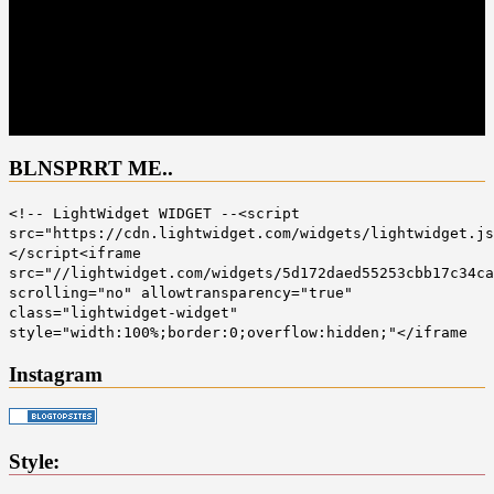
BLNSPRRT ME..
<!-- LightWidget WIDGET --<script
src="https://cdn.lightwidget.com/widgets/lightwidget.js
</script<iframe
src="//lightwidget.com/widgets/5d172daed55253cbb17c34ca
scrolling="no" allowtransparency="true"
class="lightwidget-widget"
style="width:100%;border:0;overflow:hidden;"</iframe
Instagram
Style: