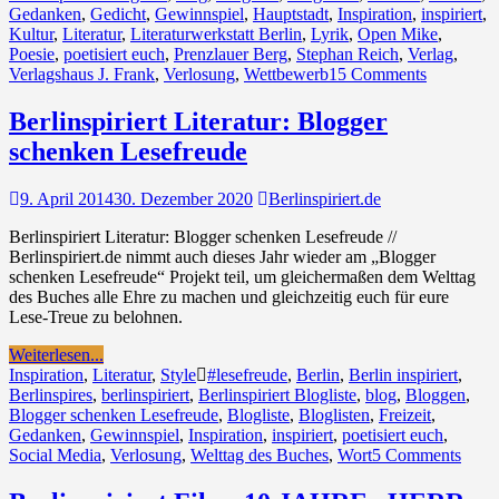
Gedanken
,
Gedicht
,
Gewinnspiel
,
Hauptstadt
,
Inspiration
,
inspiriert
,
Kultur
,
Literatur
,
Literaturwerkstatt Berlin
,
Lyrik
,
Open Mike
,
Poesie
,
poetisiert euch
,
Prenzlauer Berg
,
Stephan Reich
,
Verlag
,
Verlagshaus J. Frank
,
Verlosung
,
Wettbewerb
15 Comments
Berlinspiriert Literatur: Blogger
schenken Lesefreude
9. April 2014
30. Dezember 2020
Berlinspiriert.de
Berlinspiriert Literatur: Blogger schenken Lesefreude //
Berlinspiriert.de nimmt auch dieses Jahr wieder am „Blogger
schenken Lesefreude“ Projekt teil, um gleichermaßen dem Welttag
des Buches alle Ehre zu machen und gleichzeitig euch für eure
Lese-Treue zu belohnen.
Weiterlesen...
Inspiration
,
Literatur
,
Style
#lesefreude
,
Berlin
,
Berlin inspiriert
,
Berlinspires
,
berlinspiriert
,
Berlinspiriert Blogliste
,
blog
,
Bloggen
,
Blogger schenken Lesefreude
,
Blogliste
,
Bloglisten
,
Freizeit
,
Gedanken
,
Gewinnspiel
,
Inspiration
,
inspiriert
,
poetisiert euch
,
Social Media
,
Verlosung
,
Welttag des Buches
,
Wort
5 Comments