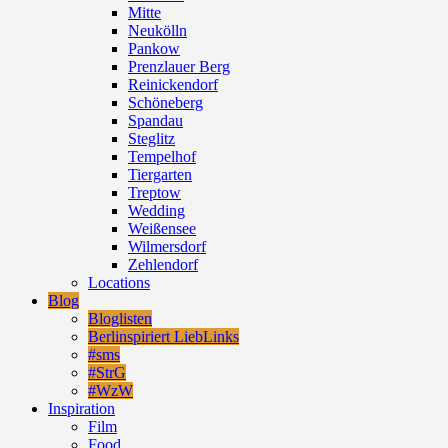
Mitte
Neukölln
Pankow
Prenzlauer Berg
Reinickendorf
Schöneberg
Spandau
Steglitz
Tempelhof
Tiergarten
Treptow
Wedding
Weißensee
Wilmersdorf
Zehlendorf
Locations
Blog
Bloglisten
Berlinspiriert LiebLinks
#sms
#StrG
#WzW
Inspiration
Film
Food