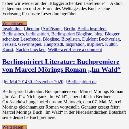
haben wir wieder an der „Blogger schenken Lesefreude“ – Aktion
teilgenommen und zu Ehren des Welttages des Buches eine
Verlosung für unsere Leser durchgeführt.
Weiterlesen...
Inspiration
,
Literatur
Auflösung
,
Berlin
,
Berlin inspiriert
,
Berlinspires
,
berlinspiriert
,
Berlinspiriert Blogliste
,
blog
,
Blogger
schenken Lesefreude
,
Blogliste
,
Bloglisten
,
DuMont Buchverlag
,
Freizeit
,
Gewinnspiel
,
Hauptstadt
,
Inspiration
,
inspiriert
,
Kultur
,
Kunst
,
Nacktschnecken
,
Wettbewerb
Leave a comment
Berlinspiriert Literatur: Buchpremiere
von Marcel Mörings Roman „Im Wald“
6. Mai 2014
30. Dezember 2020
Berlinspiriert.de
Berlinspiriert Literatur: Buchpremiere von Marcel Mörings Roman
„Im Wald“ // Nicht ganz „Im Wald“ , aber dafür im Berliner
Großstadtdschungel wird uns am Mittwoch, dem 07. Mai, Marcel
Mörings gleichnamiger Roman vorgestellt. Genauer gesagt feiert
Marcel Mörings Buch „Im Wald“ in der Niederländischen Botschaft
seine deutsche Buchpremiere.
Weiterlesen...