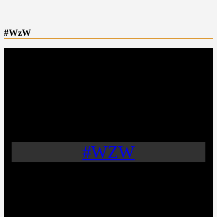
#WzW
#WZW