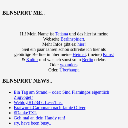
BLNSPRRT ME..
Hi! Mein Name ist
Tatjana
und das hier ist meine
Webseite
Berlinspiriert
.
Mehr Infos gibt es:
hier
!
Seit ein paar Jahren schon schreibe ich hier als
gebürtige Berlinerin über meine
Heimat
, (meine)
Kunst
&
Kultur
und was ich sonst so in
Berlin
erlebe.
Oder
woanders
.
Oder.
Überhaupt
.
BLNSPRRT NEWS..
Ein Tag am Strand – oder: Sind Flamingos eigentlich
Zugvögel?
Weblog #12347: Lese/Lust
Bratwurst-Carbonara nach Jamie Oliver
#DankeTXL
Geh mal an dein Handy ran!
sry, have been busy..