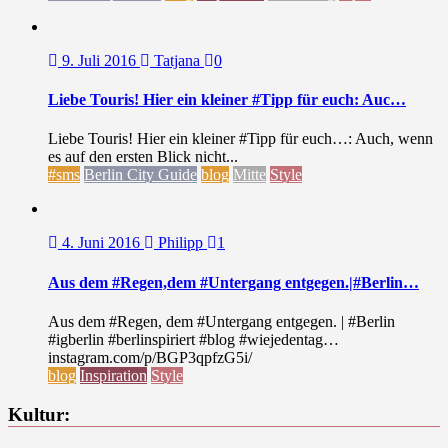
9. Juli 2016
Tatjana
0
Liebe Touris! Hier ein kleiner #Tipp für euch: Auc…
Liebe Touris! Hier ein kleiner #Tipp für euch…: Auch, wenn
es auf den ersten Blick nicht...
#sms
Berlin City Guide
blog
Mitte
Style
4. Juni 2016
Philipp
1
Aus dem #Regen,dem #Untergang entgegen.|#Berlin…
Aus dem #Regen, dem #Untergang entgegen. | #Berlin
#igberlin #berlinspiriert #blog #wiejedentag…
instagram.com/p/BGP3qpfzG5i/
blog
Inspiration
Style
Kultur: