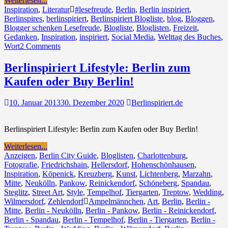
Weiterlesen...
Inspiration
,
Literatur
#lesefreude
,
Berlin
,
Berlin inspiriert
,
Berlinspires
,
berlinspiriert
,
Berlinspiriert Blogliste
,
blog
,
Bloggen
,
Blogger schenken Lesefreude
,
Blogliste
,
Bloglisten
,
Freizeit
,
Gedanken
,
Inspiration
,
inspiriert
,
Social Media
,
Welttag des Buches
,
Wort
2 Comments
Berlinspiriert Lifestyle: Berlin zum
Kaufen oder Buy Berlin!
10. Januar 2013
30. Dezember 2020
Berlinspiriert.de
Berlinspiriert Lifestyle: Berlin zum Kaufen oder Buy Berlin!
Weiterlesen...
Anzeigen
,
Berlin City Guide
,
Bloglisten
,
Charlottenburg
,
Fotografie
,
Friedrichshain
,
Hellersdorf
,
Hohenschönhausen
,
Inspiration
,
Köpenick
,
Kreuzberg
,
Kunst
,
Lichtenberg
,
Marzahn
,
Mitte
,
Neukölln
,
Pankow
,
Reinickendorf
,
Schöneberg
,
Spandau
,
Steglitz
,
Street Art
,
Style
,
Tempelhof
,
Tiergarten
,
Treptow
,
Wedding
,
Wilmersdorf
,
Zehlendorf
Ampelmännchen
,
Art
,
Berlin
,
Berlin -
Mitte
,
Berlin - Neukölln
,
Berlin - Pankow
,
Berlin - Reinickendorf
,
Berlin - Spandau
,
Berlin - Tempelhof
,
Berlin - Tiergarten
,
Berlin -