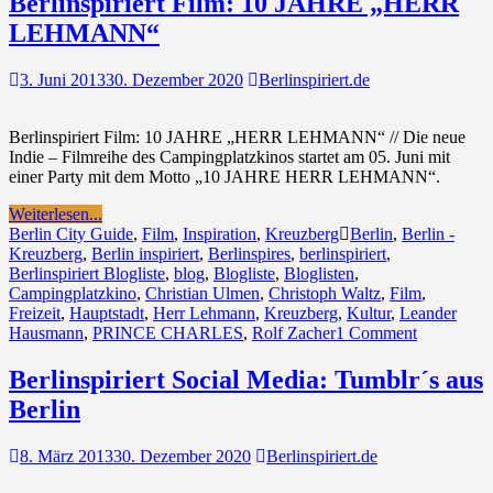
Berlinspiriert Film: 10 JAHRE „HERR
LEHMANN“
3. Juni 2013
30. Dezember 2020
Berlinspiriert.de
Berlinspiriert Film: 10 JAHRE „HERR LEHMANN“ // Die neue
Indie – Filmreihe des Campingplatzkinos startet am 05. Juni mit
einer Party mit dem Motto „10 JAHRE HERR LEHMANN“.
Weiterlesen...
Berlin City Guide
,
Film
,
Inspiration
,
Kreuzberg
Berlin
,
Berlin -
Kreuzberg
,
Berlin inspiriert
,
Berlinspires
,
berlinspiriert
,
Berlinspiriert Blogliste
,
blog
,
Blogliste
,
Bloglisten
,
Campingplatzkino
,
Christian Ulmen
,
Christoph Waltz
,
Film
,
Freizeit
,
Hauptstadt
,
Herr Lehmann
,
Kreuzberg
,
Kultur
,
Leander
Hausmann
,
PRINCE CHARLES
,
Rolf Zacher
1 Comment
Berlinspiriert Social Media: Tumblr´s aus
Berlin
8. März 2013
30. Dezember 2020
Berlinspiriert.de