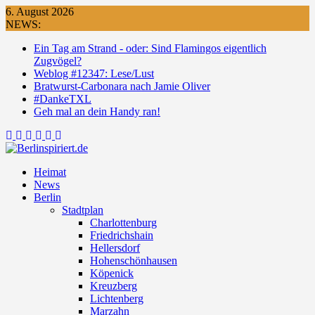
Skip
6. August 2026
to
NEWS:
content
Ein Tag am Strand - oder: Sind Flamingos eigentlich
Zugvögel?
Weblog #12347: Lese/Lust
Bratwurst-Carbonara nach Jamie Oliver
#DankeTXL
Geh mal an dein Handy ran!
Heimat
News
Berlin
Stadtplan
Charlottenburg
Friedrichshain
Hellersdorf
Hohenschönhausen
Köpenick
Kreuzberg
Lichtenberg
Marzahn