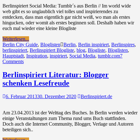
Berlinspiriert Social Media: Tumblr´s aus Berlin // Im world wide
web gibt es so unglaublich viel tolles und inspirierendes zu
entdecken, dass man eigentlich gar nicht weiß, wo man als erstes
hingucken, oder womit als erstes beginnen soll. Deshalb haben wir
euch mal wieder eine kleine Blogliste
Weiterlesen...
Berlin City Guide
,
Bloglisten
Berlin
,
Berlin inspiriert
,
Berlinspires
,
berlinspiriert
,
Berlinspiriert Blogliste
,
blog
,
Blogliste
,
Bloglisten
,
Hauptstadt
,
Inspiration
,
inspiriert
,
Social Media
,
tumblr.com
7
Comments
Berlinspiriert Literatur: Blogger
schenken Lesefreude
6. Februar 2013
30. Dezember 2020
Berlinspiriert.de
Am 23.04.2013 ist der Welttag des Buches. In Berlin werden wieder
einige Veranstaltungen zum Thema rund ums Buch stattfinden.
Doch auch die Internet Community, Blogger, Verlage und Autoren
beteiligen sich..