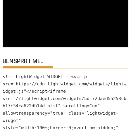
BLNSPRRT ME..
<!-- LightWidget WIDGET --<script
src="https://cdn.lightwidget.com/widgets/lightw
idget.js"</script<iframe
src="//lightwidget.com/widgets/5d172daed55253cb
b17c34ca622db14d.html" scrolling="no"
allowtransparency="true" class="lightwidget-
widget"
style="width:100%;border:0;overflow:hidden;"