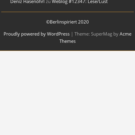
Deniz Hasenöhrl
zu
Weblog #12347: Lese/Lust
©Berlinspiriert 2020
Proudly powered by WordPress
|
Theme: SuperMag by
Acme
Themes