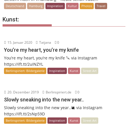
Deutschland
Hamburg
Inspiration
Kultur
Photos
Travel
Kunst:
15. Januar 2020
Tatjana
0
You’re my heart, you’re my knife
You’re my heart, you’re my knife 🔪 via Instagram
https://ift.tt/2uINZYL
Berlinspiriert: Bildergalerie
Inspiration
Kunst
Street Art
20. Dezember 2019
Berlinspiriert.de
0
Slowly sneaking into the new year..
Slowly sneaking into the new year..🐌 via Instagram
https://ift.tt/2sNp59D
Berlinspiriert: Bildergalerie
Inspiration
Kunst
Street Art