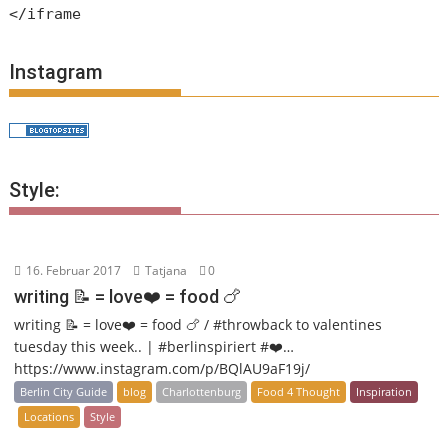
</iframe
Instagram
Style:
16. Februar 2017
Tatjana
0
writing 📝 = love❤️ = food 🍗
writing 📝 = love❤️ = food 🍗 / #throwback to valentines
tuesday this week.. | #berlinspiriert #❤️…
https://www.instagram.com/p/BQlAU9aF19j/
Berlin City Guide
blog
Charlottenburg
Food 4 Thought
Inspiration
Locations
Style