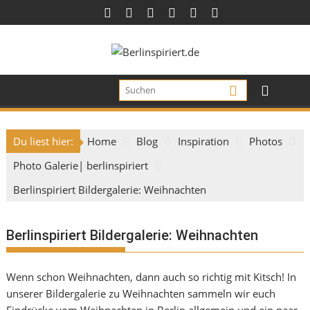
Skip
to
content
Du liest hier:
Home
Blog
Inspiration
Photos
Photo Galerie| berlinspiriert
Berlinspiriert Bildergalerie: Weihnachten
Berlinspiriert Bildergalerie: Weihnachten
Wenn schon Weihnachten, dann auch so richtig mit Kitsch! In
unserer Bildergalerie zu Weihnachten sammeln wir euch
Eindrücke vom Weihnachten in Berlin allgemein und ein paar