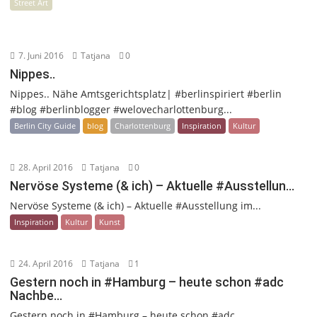
Street Art
7. Juni 2016
Tatjana
0
Nippes..
Nippes.. Nähe Amtsgerichtsplatz| #berlinspiriert #berlin
#blog #berlinblogger #welovecharlottenburg...
Berlin City Guide
blog
Charlottenburg
Inspiration
Kultur
28. April 2016
Tatjana
0
Nervöse Systeme (& ich) – Aktuelle #Ausstellun…
Nervöse Systeme (& ich) – Aktuelle #Ausstellung im...
Inspiration
Kultur
Kunst
24. April 2016
Tatjana
1
Gestern noch in #Hamburg – heute schon #adc
Nachbe…
Gestern noch in #Hamburg – heute schon #adc...