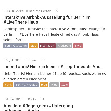
13. Juli 2016
Berlinspiriert.de
0
Interaktive Airbnb-Ausstellung für Berlin im
#LiveThere Haus
Berlinspiriert Lifestyle: Die Interaktive Airbnb-Ausstellung für
Berlin im #LiveThere Haus|Heute öffnet das Airbnb Haus
seine Pforten...
Berlin City Guide
blog
Inspiration
Kreuzberg
Style
9. Juli 2016
Tatjana
0
Liebe Touris! Hier ein kleiner #Tipp für euch: Auc…
Liebe Touris! Hier ein kleiner #Tipp für euch…: Auch, wenn es
auf den ersten Blick nicht...
#sms
Berlin City Guide
blog
Mitte
Style
4. Juni 2016
Philipp
1
Aus dem #Regen,dem #Untergang
entgegen.|#Berlin…