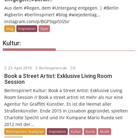
Aus dem #Regen, dem #Untergang entgegen. | #Berlin
#igberlin #berlinspiriert #blog #wiejedentag…
instagram.com/p/BGP3qpfzG5i/
blog
Inspiration
Style
Kultur:
23. April 2018
Berlinspiriert.de
0
Book a Street Artist: Exklusive Living Room
Session
Berlinspiriert Kultur: Book a Street Artist: Exklusive Living
Room Session // Book a street artisti ist mehr als nur eine
Agentur für Graffitti Künstler. Es ist die Heimat aller
Straßenkünstler. Ende 2015 in Lissabon gegründet, spielten
Charlotte Specht und und ihr Kumpane Mario Rueda seit
2012 mit der...
Berlinspiriert: Stadtplan
Inspiration
Kultur
Kunst
Musik