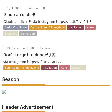
2. Juli 2019
Tatjana
0
Glaub an dich 🥊
Glaub an dich 🥊 via Instagram https://ift.tt/2Np2rhB
Berlin City Guide
Berlinspiriert: Bildergalerie
Inspiration
Kunst
Street Art
Zehlendorf
13. Dezember 2018
Tatjana
0
Don’t forget to dance! 💃🏼
via Instagram https://ift.tt/2Gar122
Berlinspiriert: Bildergalerie
Inspiration
Kunst
Street Art
Season
Header Advertisement