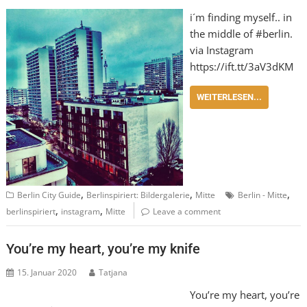
i´m finding myself.. in
the middle of #berlin.
via Instagram
https://ift.tt/3aV3dKM
WEITERLESEN...
,
,
,
Berlin City Guide
Berlinspiriert: Bildergalerie
Mitte
Berlin - Mitte
,
,
berlinspiriert
instagram
Mitte
Leave a comment
You’re my heart, you’re my knife
15. Januar 2020
Tatjana
You’re my heart, you’re