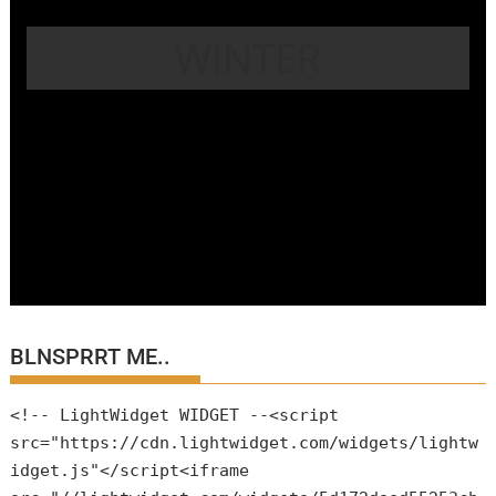
WINTER
BLNSPRRT ME..
<!-- LightWidget WIDGET --<script
src="https://cdn.lightwidget.com/widgets/lightw
idget.js"</script<iframe