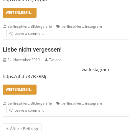
WEITERLESEN...
,
Berlinspiriert: Bildergalerie
berlinspiriert
instagram
Leave a comment
Liebe nicht vergessen!
24. November 2019
Tatjana
via Instagram
https://ift.tt/37B7RMj
WEITERLESEN...
,
Berlinspiriert: Bildergalerie
berlinspiriert
instagram
Leave a comment
Beitragsnavigation
Ältere Beiträge