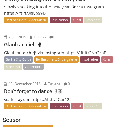
Slowly sneaking into the new year..🐌 via Instagram
https://ift.tt/2sNp59D
Berlinspiriert: Bildergalerie
Inspiration
Kunst
Street Art
2. Juli 2019
Tatjana
0
Glaub an dich 🥊
Glaub an dich 🥊 via Instagram https://ift.tt/2Np2rhB
Berlin City Guide
Berlinspiriert: Bildergalerie
Inspiration
Kunst
Street Art
Zehlendorf
13. Dezember 2018
Tatjana
0
Don’t forget to dance! 💃🏼
via Instagram https://ift.tt/2Gar122
Berlinspiriert: Bildergalerie
Inspiration
Kunst
Street Art
Season