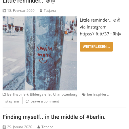
Little reminder.. ☺️✌️
18. Februar 2020
Tatjana
Little reminder.. ☺️✌️
via Instagram
https://ift.tt/37HRhJv
WEITERLESEN...
,
,
Berlinspiriert: Bildergalerie
Charlottenburg
berlinspiriert
instagram
Leave a comment
Finding myself.. in the middle of #berlin.
29. Januar 2020
Tatjana