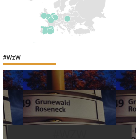
#WzW
#WZW