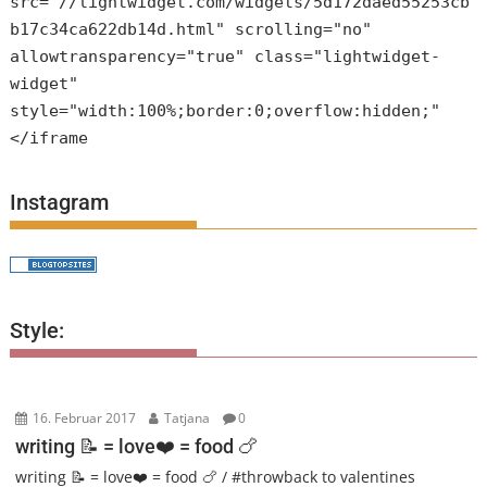
src="//lightwidget.com/widgets/5d172daed55253cb
b17c34ca622db14d.html" scrolling="no"
allowtransparency="true" class="lightwidget-
widget"
style="width:100%;border:0;overflow:hidden;"
</iframe
Instagram
Style:
16. Februar 2017
Tatjana
0
writing 📝 = love❤️ = food 🍗
writing 📝 = love❤️ = food 🍗 / #throwback to valentines