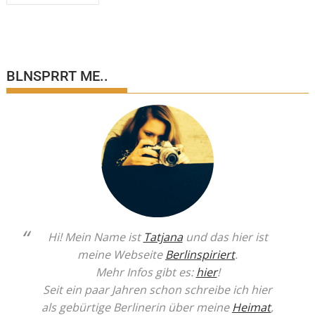
BLNSPRRT ME..
Hi! Mein Name ist
Tatjana
und das hier ist
meine Webseite
Berlinspiriert
.
Mehr Infos gibt es:
hier
!
Seit ein paar Jahren schon schreibe ich hier
als gebürtige Berlinerin über meine
Heimat
,