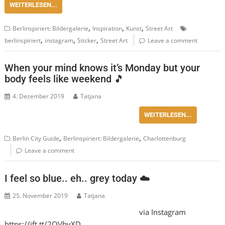
WEITERLESEN...
,
,
,
Berlinspiriert: Bildergalerie
Inspiration
Kunst
Street Art
,
,
,
berlinspiriert
instagram
Sticker
Street Art
Leave a comment
When your mind knows it’s Monday but your
body feels like weekend 🎵
4. Dezember 2019
Tatjana
WEITERLESEN...
,
,
Berlin City Guide
Berlinspiriert: Bildergalerie
Charlottenburg
Leave a comment
I feel so blue.. eh.. grey today ☁️
25. November 2019
Tatjana
via Instagram
https://ift.tt/2QVbyXD