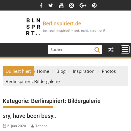
Skip
to
content
Du liest hier:
Home
Blog
Inspiration
Photos
Berlinspiriert: Bildergalerie
Kategorie:
Berlinspiriert: Bildergalerie
sry, have been busy..
6. Juni 2020
Tatjana