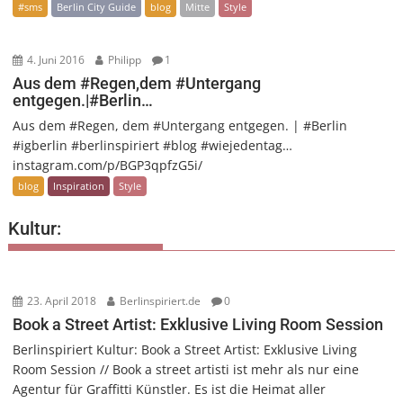
#sms
Berlin City Guide
blog
Mitte
Style
4. Juni 2016
Philipp
1
Aus dem #Regen,dem #Untergang
entgegen.|#Berlin…
Aus dem #Regen, dem #Untergang entgegen. | #Berlin
#igberlin #berlinspiriert #blog #wiejedentag…
instagram.com/p/BGP3qpfzG5i/
blog
Inspiration
Style
Kultur:
23. April 2018
Berlinspiriert.de
0
Book a Street Artist: Exklusive Living Room Session
Berlinspiriert Kultur: Book a Street Artist: Exklusive Living
Room Session // Book a street artisti ist mehr als nur eine
Agentur für Graffitti Künstler. Es ist die Heimat aller