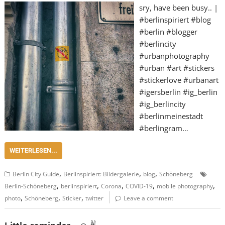
sry, have been busy.. |
#berlinspiriert #blog
#berlin #blogger
#berlincity
#urbanphotography
#urban #art #stickers
#stickerlove #urbanart
#igersberlin #ig_berlin
#ig_berlincity
#berlinmeinestadt
#berlingram…
WEITERLESEN...
,
,
,
Berlin City Guide
Berlinspiriert: Bildergalerie
blog
Schöneberg
,
,
,
,
,
Berlin-Schöneberg
berlinspiriert
Corona
COVID-19
mobile photography
,
,
,
photo
Schöneberg
Sticker
twitter
Leave a comment