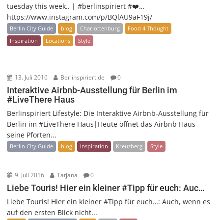
tuesday this week.. | #berlinspiriert #❤️…
https://www.instagram.com/p/BQlAU9aF19j/
Berlin City Guide
blog
Charlottenburg
Food 4 Thought
Inspiration
Locations
Style
13. Juli 2016
Berlinspiriert.de
0
Interaktive Airbnb-Ausstellung für Berlin im
#LiveThere Haus
Berlinspiriert Lifestyle: Die Interaktive Airbnb-Ausstellung für
Berlin im #LiveThere Haus|Heute öffnet das Airbnb Haus
seine Pforten...
Berlin City Guide
blog
Inspiration
Kreuzberg
Style
9. Juli 2016
Tatjana
0
Liebe Touris! Hier ein kleiner #Tipp für euch: Auc…
Liebe Touris! Hier ein kleiner #Tipp für euch…: Auch, wenn es
auf den ersten Blick nicht...