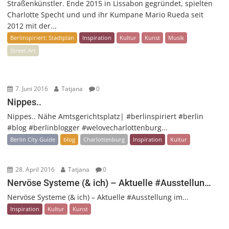
Straßenkünstler. Ende 2015 in Lissabon gegründet, spielten
Charlotte Specht und und ihr Kumpane Mario Rueda seit
2012 mit der...
Berlinspiriert: Stadtplan
Inspiration
Kultur
Kunst
Musik
Street Art
7. Juni 2016
Tatjana
0
Nippes..
Nippes.. Nähe Amtsgerichtsplatz| #berlinspiriert #berlin
#blog #berlinblogger #welovecharlottenburg...
Berlin City Guide
blog
Charlottenburg
Inspiration
Kultur
28. April 2016
Tatjana
0
Nervöse Systeme (& ich) – Aktuelle #Ausstellun…
Nervöse Systeme (& ich) – Aktuelle #Ausstellung im...
Inspiration
Kultur
Kunst