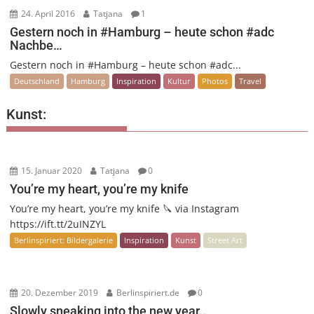
24. April 2016
Tatjana
1
Gestern noch in #Hamburg – heute schon #adc
Nachbe…
Gestern noch in #Hamburg – heute schon #adc...
Deutschland
Hamburg
Inspiration
Kultur
Photos
Travel
Kunst:
15. Januar 2020
Tatjana
0
You’re my heart, you’re my knife
You’re my heart, you’re my knife 🔪 via Instagram
https://ift.tt/2uINZYL
Berlinspiriert: Bildergalerie
Inspiration
Kunst
Street Art
20. Dezember 2019
Berlinspiriert.de
0
Slowly sneaking into the new year..