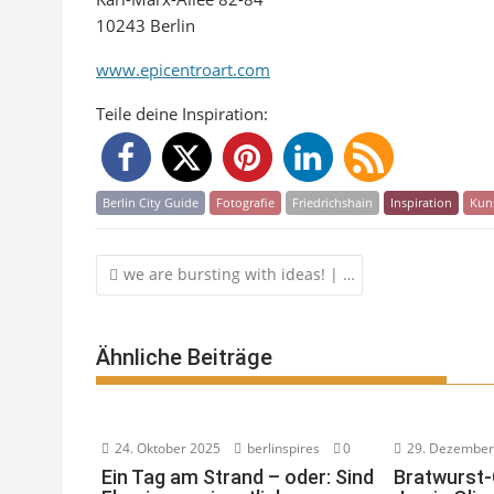
10243 Berlin
www.epicentroart.com
Teile deine Inspiration:
Berlin City Guide
Fotografie
Friedrichshain
Inspiration
Kun
Beitragsnavigation
we are bursting with ideas! | …
Ähnliche Beiträge
24. Oktober 2025
berlinspires
0
29. Dezember
Ein Tag am Strand – oder: Sind
Bratwurst