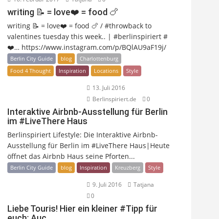
writing 📝 = love❤️ = food 🍗
writing 📝 = love❤️ = food 🍗 / #throwback to
valentines tuesday this week.. | #berlinspiriert #
❤️… https://www.instagram.com/p/BQlAU9aF19j/
Berlin City Guide
blog
Charlottenburg
Food 4 Thought
Inspiration
Locations
Style
13. Juli 2016
Berlinspiriert.de
0
Interaktive Airbnb-Ausstellung für Berlin
im #LiveThere Haus
Berlinspiriert Lifestyle: Die Interaktive Airbnb-
Ausstellung für Berlin im #LiveThere Haus|Heute
öffnet das Airbnb Haus seine Pforten...
Berlin City Guide
blog
Inspiration
Kreuzberg
Style
9. Juli 2016
Tatjana
0
Liebe Touris! Hier ein kleiner #Tipp für
euch: Auc…