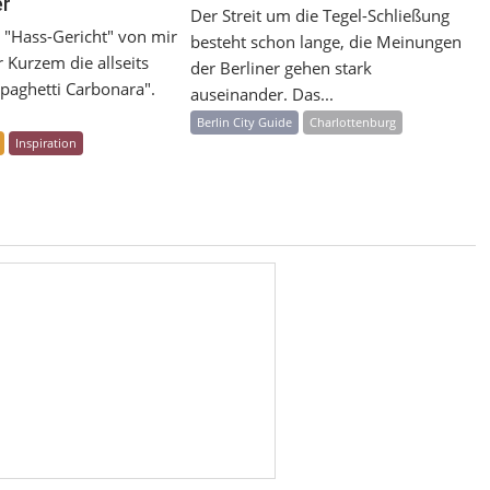
er
Der Streit um die Tegel-Schließung
s "Hass-Gericht" von mir
besteht schon lange, die Meinungen
 Kurzem die allseits
der Berliner gehen stark
paghetti Carbonara".
auseinander. Das...
Berlin City Guide
Charlottenburg
Inspiration