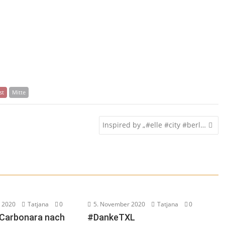
st
Mitte
Inspired by „#elle #city #berl…
 2020
Tatjana
0
5. November 2020
Tatjana
0
-Carbonara nach
#DankeTXL