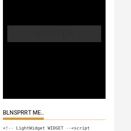
WINTER
BLNSPRRT ME..
<!-- LightWidget WIDGET --<script