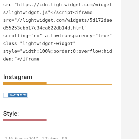
src="https://cdn.lightwidget.com/widget
s/lightwidget.js"</script<iframe
src="//lightwidget.com/widgets/5d172dae
d55253cbb17c34ca622db14d.html"
scrolling="no" allowtransparency="true"
class="lightwidget-widget"
style="width:100%;border:0;overflow:hid
den;"</iframe
Instagram
Style:
16. Februar 2017
Tatjana
0