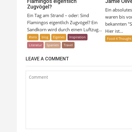
Flamingos eigentlich
Jamie Oliv
Zugvögel?
Ein absolute
Ein Tag am Strand – oder: Sind
waren bis vor
Flamingos eigentlich Zugvögel? Ein
bekannten "S
Sandkorn wird durch einen Luftzug...
Hier ist...
#sms
blog
Eigenes
Inspiration
Food 4 Thought
Literatur
Spanien
Travel
LEAVE A COMMENT