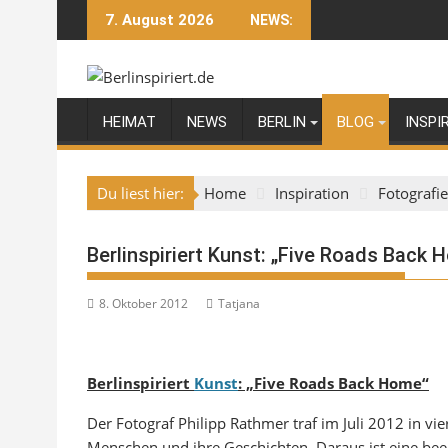
Skip
7. August 2026
NEWS:
to
content
HEIMAT
NEWS
BERLIN
BLOG
INSPI
Du liest hier:
Home
Inspiration
Fotografie
Berlinspiriert Kunst: „Five Roads Back 
8. Oktober 2012
Tatjana
Berlinspiriert
Kunst
: „Five Roads Back Home“
Der Fotograf Philipp Rathmer traf im Juli 2012 in vi
Menschen und ihre Geschichten. Daraus ist eine be