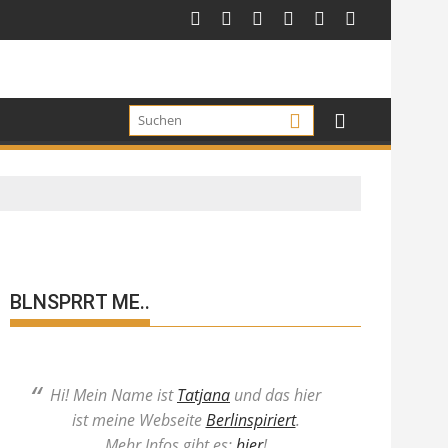
BLNSPRRT ME..
Hi! Mein Name ist
Tatjana
und das hier
ist meine Webseite
Berlinspiriert
.
Mehr Infos gibt es:
hier
!