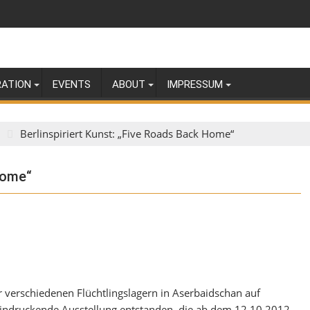
RATION
EVENTS
ABOUT
IMPRESSUM
Berlinspiriert Kunst: „Five Roads Back Home“
Home“
er verschiedenen Flüchtlingslagern in Aserbaidschan auf
eindruckende Ausstellung entstanden, die ab dem 12.10.2012