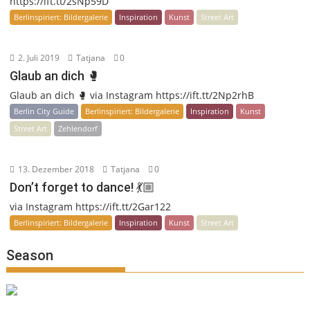
https://ift.tt/2sNp59D
Berlinspiriert: Bildergalerie
Inspiration
Kunst
Street Art
2. Juli 2019
Tatjana
0
Glaub an dich 🥊
Glaub an dich 🥊 via Instagram https://ift.tt/2Np2rhB
Berlin City Guide
Berlinspiriert: Bildergalerie
Inspiration
Kunst
Street Art
Zehlendorf
13. Dezember 2018
Tatjana
0
Don’t forget to dance! 💃🏼
via Instagram https://ift.tt/2Gar122
Berlinspiriert: Bildergalerie
Inspiration
Kunst
Street Art
Season