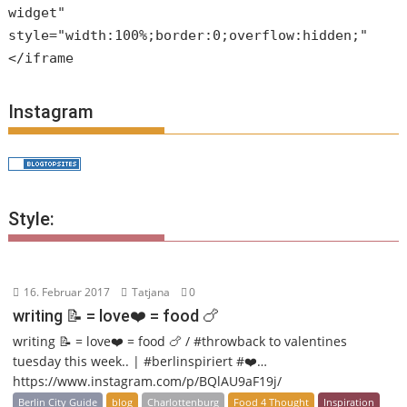
widget"
style="width:100%;border:0;overflow:hidden;"
</iframe
Instagram
Style:
16. Februar 2017
Tatjana
0
writing 📝 = love❤️ = food 🍗
writing 📝 = love❤️ = food 🍗 / #throwback to valentines
tuesday this week.. | #berlinspiriert #❤️…
https://www.instagram.com/p/BQlAU9aF19j/
Berlin City Guide
blog
Charlottenburg
Food 4 Thought
Inspiration