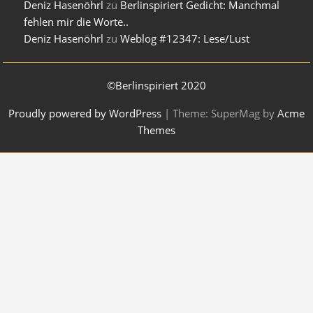
Deniz Hasenöhrl
zu
Berlinspiriert Gedicht: Manchmal
fehlen mir die Worte..
Deniz Hasenöhrl
zu
Weblog #12347: Lese/Lust
©Berlinspiriert 2020
Proudly powered by WordPress
|
Theme: SuperMag by
Acme
Themes