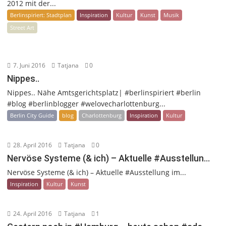
2012 mit der...
Berlinspiriert: Stadtplan
Inspiration
Kultur
Kunst
Musik
Street Art
7. Juni 2016
Tatjana
0
Nippes..
Nippes.. Nähe Amtsgerichtsplatz| #berlinspiriert #berlin
#blog #berlinblogger #welovecharlottenburg...
Berlin City Guide
blog
Charlottenburg
Inspiration
Kultur
28. April 2016
Tatjana
0
Nervöse Systeme (& ich) – Aktuelle #Ausstellun…
Nervöse Systeme (& ich) – Aktuelle #Ausstellung im...
Inspiration
Kultur
Kunst
24. April 2016
Tatjana
1