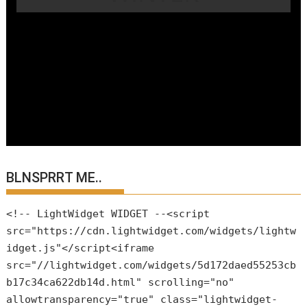
BLNSPRRT ME..
<!-- LightWidget WIDGET --<script
src="https://cdn.lightwidget.com/widgets/lightw
idget.js"</script<iframe
src="//lightwidget.com/widgets/5d172daed55253cb
b17c34ca622db14d.html" scrolling="no"
allowtransparency="true" class="lightwidget-