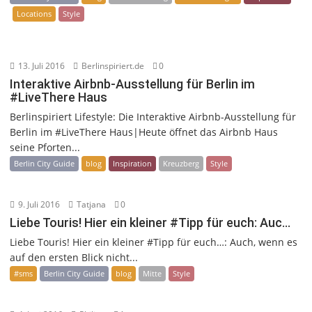
Locations
Style
13. Juli 2016
Berlinspiriert.de
0
Interaktive Airbnb-Ausstellung für Berlin im
#LiveThere Haus
Berlinspiriert Lifestyle: Die Interaktive Airbnb-Ausstellung für
Berlin im #LiveThere Haus|Heute öffnet das Airbnb Haus
seine Pforten...
Berlin City Guide
blog
Inspiration
Kreuzberg
Style
9. Juli 2016
Tatjana
0
Liebe Touris! Hier ein kleiner #Tipp für euch: Auc…
Liebe Touris! Hier ein kleiner #Tipp für euch…: Auch, wenn es
auf den ersten Blick nicht...
#sms
Berlin City Guide
blog
Mitte
Style