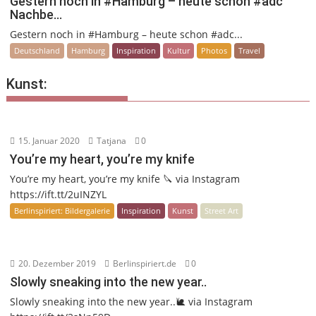
Gestern noch in #Hamburg – heute schon #adc
Nachbe…
Gestern noch in #Hamburg – heute schon #adc...
Deutschland
Hamburg
Inspiration
Kultur
Photos
Travel
Kunst:
15. Januar 2020
Tatjana
0
You’re my heart, you’re my knife
You’re my heart, you’re my knife 🔪 via Instagram
https://ift.tt/2uINZYL
Berlinspiriert: Bildergalerie
Inspiration
Kunst
Street Art
20. Dezember 2019
Berlinspiriert.de
0
Slowly sneaking into the new year..
Slowly sneaking into the new year..🐌 via Instagram