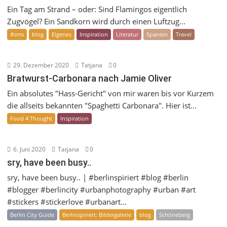
Ein Tag am Strand – oder: Sind Flamingos eigentlich
Zugvögel? Ein Sandkorn wird durch einen Luftzug...
#sms
blog
Eigenes
Inspiration
Literatur
Spanien
Travel
29. Dezember 2020
Tatjana
0
Bratwurst-Carbonara nach Jamie Oliver
Ein absolutes "Hass-Gericht" von mir waren bis vor Kurzem
die allseits bekannten "Spaghetti Carbonara". Hier ist...
Food 4 Thought
Inspiration
6. Juni 2020
Tatjana
0
sry, have been busy..
sry, have been busy.. | #berlinspiriert #blog #berlin
#blogger #berlincity #urbanphotography #urban #art
#stickers #stickerlove #urbanart...
Berlin City Guide
Berlinspiriert: Bildergalerie
blog
Schöneberg