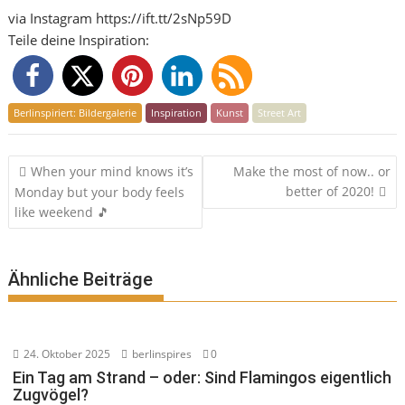
via Instagram https://ift.tt/2sNp59D
Teile deine Inspiration:
Berlinspiriert: Bildergalerie
Inspiration
Kunst
Street Art
Beitragsnavigation
When your mind knows it’s
Make the most of now.. or
better of 2020!
Monday but your body feels
like weekend 🎵
Ähnliche Beiträge
24. Oktober 2025
berlinspires
0
Ein Tag am Strand – oder: Sind Flamingos eigentlich
Zugvögel?