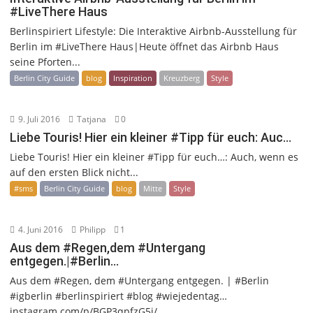
#LiveThere Haus
Berlinspiriert Lifestyle: Die Interaktive Airbnb-Ausstellung für
Berlin im #LiveThere Haus|Heute öffnet das Airbnb Haus
seine Pforten...
Berlin City Guide
blog
Inspiration
Kreuzberg
Style
9. Juli 2016
Tatjana
0
Liebe Touris! Hier ein kleiner #Tipp für euch: Auc…
Liebe Touris! Hier ein kleiner #Tipp für euch…: Auch, wenn es
auf den ersten Blick nicht...
#sms
Berlin City Guide
blog
Mitte
Style
4. Juni 2016
Philipp
1
Aus dem #Regen,dem #Untergang
entgegen.|#Berlin…
Aus dem #Regen, dem #Untergang entgegen. | #Berlin
#igberlin #berlinspiriert #blog #wiejedentag…
instagram.com/p/BGP3qpfzG5i/