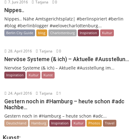
7. Juni 2016
Tatjana
0
Nippes..
Nippes.. Nähe Amtsgerichtsplatz| #berlinspiriert #berlin
#blog #berlinblogger #welovecharlottenburg...
Berlin City Guide
blog
Charlottenburg
Inspiration
Kultur
28. April 2016
Tatjana
0
Nervöse Systeme (& ich) – Aktuelle #Ausstellun…
Nervöse Systeme (& ich) – Aktuelle #Ausstellung im...
Inspiration
Kultur
Kunst
24. April 2016
Tatjana
1
Gestern noch in #Hamburg – heute schon #adc
Nachbe…
Gestern noch in #Hamburg – heute schon #adc...
Deutschland
Hamburg
Inspiration
Kultur
Photos
Travel
Kunst: