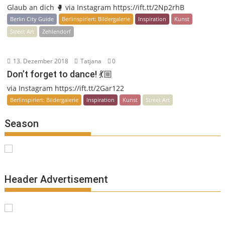
Glaub an dich 🥊 via Instagram https://ift.tt/2Np2rhB
Berlin City Guide
Berlinspiriert: Bildergalerie
Inspiration
Kunst
Street Art
Zehlendorf
13. Dezember 2018
Tatjana
0
Don’t forget to dance! 💃🏼
via Instagram https://ift.tt/2Gar122
Berlinspiriert: Bildergalerie
Inspiration
Kunst
Street Art
Season
Header Advertisement