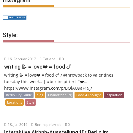
Instagram
Style:
16. Februar 2017
Tatjana
0
writing 📝 = love❤️ = food 🍗
writing 📝 = love❤️ = food 🍗 / #throwback to valentines
tuesday this week.. | #berlinspiriert #❤️…
https://www.instagram.com/p/BQlAU9aF19j/
Berlin City Guide
blog
Charlottenburg
Food 4 Thought
Inspiration
Locations
Style
13. Juli 2016
Berlinspiriert.de
0
Interaktive Airbnb-Ausstellung für Berlin im