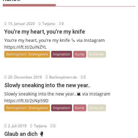
15. Januar 2020
Tatjana
0
You’re my heart, you’re my knife
You’re my heart, you’re my knife 🔪 via Instagram
https://ift.tt/2uINZYL
Berlinspiriert: Bildergalerie
Inspiration
Kunst
Street Art
20. Dezember 2019
Berlinspiriert.de
0
Slowly sneaking into the new year..
Slowly sneaking into the new year..🐌 via Instagram
https://ift.tt/2sNp59D
Berlinspiriert: Bildergalerie
Inspiration
Kunst
Street Art
2. Juli 2019
Tatjana
0
Glaub an dich 🥊