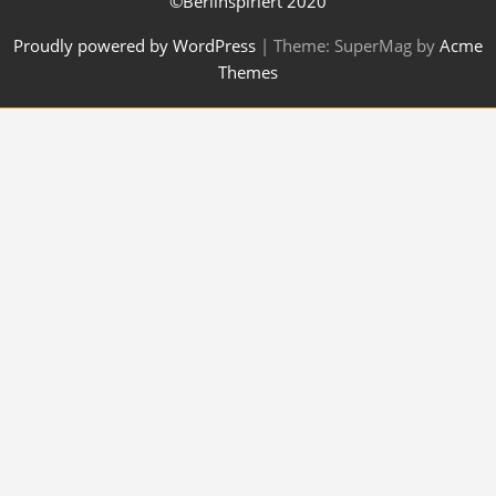
©Berlinspiriert 2020
Proudly powered by WordPress
|
Theme: SuperMag by
Acme
Themes