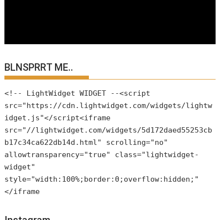
BLNSPRRT ME..
<!-- LightWidget WIDGET --<script
src="https://cdn.lightwidget.com/widgets/lightw
idget.js"</script<iframe
src="//lightwidget.com/widgets/5d172daed55253cb
b17c34ca622db14d.html" scrolling="no"
allowtransparency="true" class="lightwidget-
widget"
style="width:100%;border:0;overflow:hidden;"
</iframe