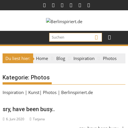
Skip
to
content
Du liest hier:
Home
Blog
Inspiration
Photos
Kategorie:
Photos
Inspiration | Kunst| Photos | Berlinspiriert.de
sry, have been busy..
6. Juni 2020
Tatjana