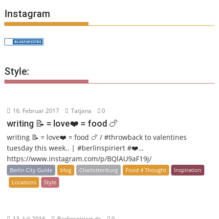
Instagram
Style:
16. Februar 2017
Tatjana
0
writing 📝 = love❤️ = food 🍗
writing 📝 = love❤️ = food 🍗 / #throwback to valentines
tuesday this week.. | #berlinspiriert #❤️…
https://www.instagram.com/p/BQlAU9aF19j/
Berlin City Guide
blog
Charlottenburg
Food 4 Thought
Inspiration
Locations
Style
13. Juli 2016
Berlinspiriert.de
0