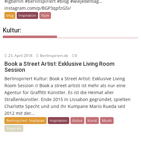
#igberlin #berlinspiriert #blog #wiejedentag…
instagram.com/p/BGP3qpfzG5i/
blog
Inspiration
Style
Kultur:
23. April 2018
Berlinspiriert.de
0
Book a Street Artist: Exklusive Living Room
Session
Berlinspiriert Kultur: Book a Street Artist: Exklusive Living
Room Session // Book a street artisti ist mehr als nur eine
Agentur für Graffitti Künstler. Es ist die Heimat aller
Straßenkünstler. Ende 2015 in Lissabon gegründet, spielten
Charlotte Specht und und ihr Kumpane Mario Rueda seit
2012 mit der...
Berlinspiriert: Stadtplan
Inspiration
Kultur
Kunst
Musik
Street Art