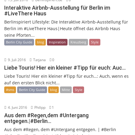
Interaktive Airbnb-Ausstellung für Berlin im
#LiveThere Haus
Berlinspiriert Lifestyle: Die Interaktive Airbnb-Ausstellung für
Berlin im #LiveThere Haus|Heute öffnet das Airbnb Haus
seine Pforten...
Berlin City Guide
blog
Inspiration
Kreuzberg
Style
9. Juli 2016
Tatjana
0
Liebe Touris! Hier ein kleiner #Tipp für euch: Auc…
Liebe Touris! Hier ein kleiner #Tipp für euch…: Auch, wenn es
auf den ersten Blick nicht...
#sms
Berlin City Guide
blog
Mitte
Style
4. Juni 2016
Philipp
1
Aus dem #Regen,dem #Untergang
entgegen.|#Berlin…
Aus dem #Regen, dem #Untergang entgegen. | #Berlin