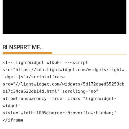
BLNSPRRT ME..
<!-- LightWidget WIDGET --<script
src="https://cdn.lightwidget.com/widgets/lightw
idget.js"</script<iframe
src="//lightwidget.com/widgets/5d172daed55253cb
b17c34ca622db14d.html" scrolling="no"
allowtransparency="true" class="lightwidget-
widget"
style="width:100%;border:0;overflow:hidden;"
</iframe