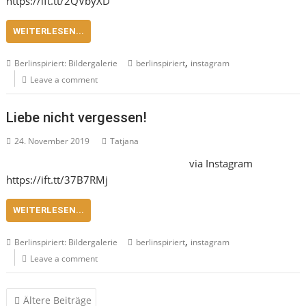
https://ift.tt/2QVbyXD
WEITERLESEN...
,
Berlinspiriert: Bildergalerie
berlinspiriert
instagram
Leave a comment
Liebe nicht vergessen!
24. November 2019
Tatjana
via Instagram
https://ift.tt/37B7RMj
WEITERLESEN...
,
Berlinspiriert: Bildergalerie
berlinspiriert
instagram
Leave a comment
Beitragsnavigation
Ältere Beiträge