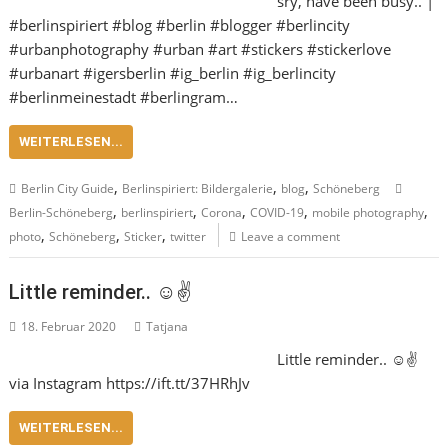
sry, have been busy.. |
#berlinspiriert #blog #berlin #blogger #berlincity
#urbanphotography #urban #art #stickers #stickerlove
#urbanart #igersberlin #ig_berlin #ig_berlincity
#berlinmeinestadt #berlingram…
WEITERLESEN...
,
,
,
Berlin City Guide
Berlinspiriert: Bildergalerie
blog
Schöneberg
,
,
,
,
,
Berlin-Schöneberg
berlinspiriert
Corona
COVID-19
mobile photography
,
,
,
photo
Schöneberg
Sticker
twitter
Leave a comment
Little reminder.. ☺️✌️
18. Februar 2020
Tatjana
Little reminder.. ☺️✌️
via Instagram https://ift.tt/37HRhJv
WEITERLESEN...