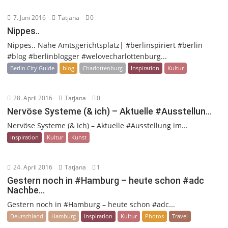
7. Juni 2016
Tatjana
0
Nippes..
Nippes.. Nähe Amtsgerichtsplatz| #berlinspiriert #berlin
#blog #berlinblogger #welovecharlottenburg...
Berlin City Guide
blog
Charlottenburg
Inspiration
Kultur
28. April 2016
Tatjana
0
Nervöse Systeme (& ich) – Aktuelle #Ausstellun…
Nervöse Systeme (& ich) – Aktuelle #Ausstellung im...
Inspiration
Kultur
Kunst
24. April 2016
Tatjana
1
Gestern noch in #Hamburg – heute schon #adc
Nachbe…
Gestern noch in #Hamburg – heute schon #adc...
Deutschland
Hamburg
Inspiration
Kultur
Photos
Travel