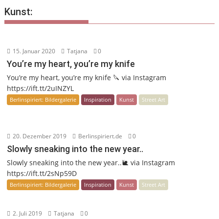
Kunst:
15. Januar 2020
Tatjana
0
You’re my heart, you’re my knife
You’re my heart, you’re my knife 🔪 via Instagram
https://ift.tt/2uINZYL
Berlinspiriert: Bildergalerie
Inspiration
Kunst
Street Art
20. Dezember 2019
Berlinspiriert.de
0
Slowly sneaking into the new year..
Slowly sneaking into the new year..🐌 via Instagram
https://ift.tt/2sNp59D
Berlinspiriert: Bildergalerie
Inspiration
Kunst
Street Art
2. Juli 2019
Tatjana
0