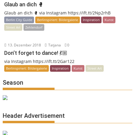
Glaub an dich 🥊
Glaub an dich 🥊 via Instagram https://ift.tt/2Np2rhB
Berlin City Guide
Berlinspiriert: Bildergalerie
Inspiration
Kunst
Street Art
Zehlendorf
13. Dezember 2018
Tatjana
0
Don’t forget to dance! 💃🏼
via Instagram https://ift.tt/2Gar122
Berlinspiriert: Bildergalerie
Inspiration
Kunst
Street Art
Season
Header Advertisement