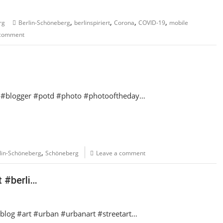
,
,
,
,
rg
Berlin-Schöneberg
berlinspiriert
Corona
COVID-19
mobile
 comment
log #blogger #potd #photo #photooftheday…
,
lin-Schöneberg
Schöneberg
Leave a comment
t #berli…
n #blog #art #urban #urbanart #streetart…