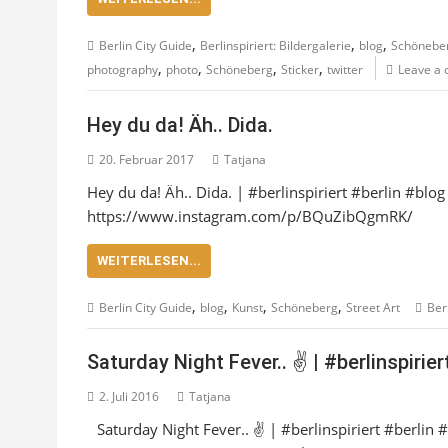
,
,
,
Berlin City Guide
Berlinspiriert: Bildergalerie
blog
Schönebe
,
,
,
,
photography
photo
Schöneberg
Sticker
twitter
Leave a
Hey du da! Äh.. Dida.
20. Februar 2017
Tatjana
Hey du da! Äh.. Dida. | #berlinspiriert #berlin #b
https://www.instagram.com/p/BQuZibQgmRK/
WEITERLESEN...
,
,
,
,
Berlin City Guide
blog
Kunst
Schöneberg
Street Art
Ber
Saturday Night Fever.. ✌️ | #berlinspirier
2. Juli 2016
Tatjana
Saturday Night Fever.. ✌️ | #berlinspiriert #berli