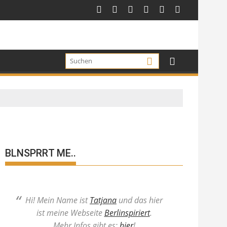
BLNSPRRT ME..
Hi! Mein Name ist
Tatjana
und das hier
ist meine Webseite
Berlinspiriert
.
Mehr Infos gibt es:
hier
!