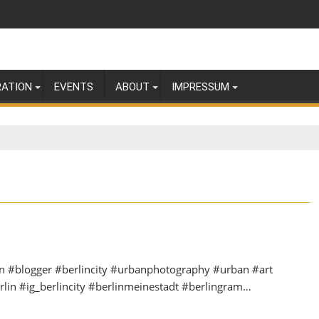
RATION
EVENTS
ABOUT
IMPRESSUM
rlin #blogger #berlincity #urbanphotography #urban #art
erlin #ig_berlincity #berlinmeinestadt #berlingram…