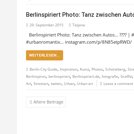
Berlinspiriert Photo: Tanz zwischen Au
29. September 2015
Tatjana
Berlinspiriert Photo: Tanz zwischen Autos… ???? | 
#urbanromantix… instagram.com/p/8N85etpRWD/
WEITERLESEN...
,
,
,
,
,
Berlin City Guide
Inspiration
Kunst
Photos
Schöneberg
Str
,
,
,
,
Berlinspires
berlinspiriert
Berlinspiriert.de
fotografie
Graffiti
,
,
,
,
Art
Streetart
twitter
Urban
Urban art
Leave a comment
Beitragsnavigation
Ältere Beiträge