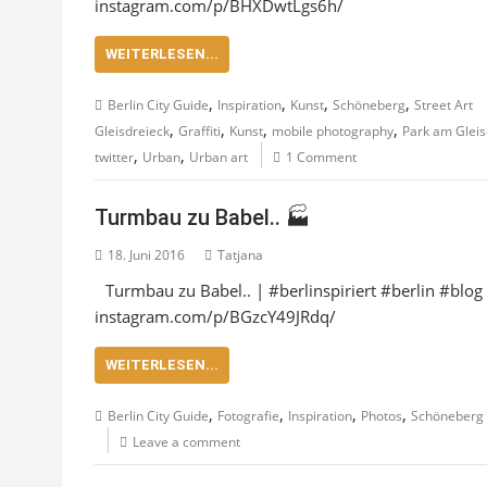
instagram.com/p/BHXDwtLgs6h/
WEITERLESEN...
,
,
,
,
Berlin City Guide
Inspiration
Kunst
Schöneberg
Street Art
,
,
,
,
Gleisdreieck
Graffiti
Kunst
mobile photography
Park am Gleis
,
,
twitter
Urban
Urban art
1 Comment
Turmbau zu Babel.. 🏭
18. Juni 2016
Tatjana
Turmbau zu Babel.. | #berlinspiriert #berlin #bl
instagram.com/p/BGzcY49JRdq/
WEITERLESEN...
,
,
,
,
Berlin City Guide
Fotografie
Inspiration
Photos
Schöneberg
Leave a comment