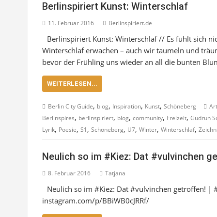
Berlinspiriert Kunst: Winterschlaf
11. Februar 2016
Berlinspiriert.de
Berlinspiriert Kunst: Winterschlaf // Es fühlt sich 
Winterschlaf erwachen – auch wir taumeln und träu
bevor der Frühling uns wieder an all die bunten Bl
WEITERLESEN...
,
,
,
,
Berlin City Guide
blog
Inspiration
Kunst
Schöneberg
Ar
,
,
,
,
,
Berlinspires
berlinspiriert
blog
community
Freizeit
Gudrun S
,
,
,
,
,
,
,
Lyrik
Poesie
S1
Schöneberg
U7
Winter
Winterschlaf
Zeich
Neulich so im #Kiez: Dat #vulvinchen ge
8. Februar 2016
Tatjana
Neulich so im #Kiez: Dat #vulvinchen getroffen! | 
instagram.com/p/BBiWB0cJRRf/