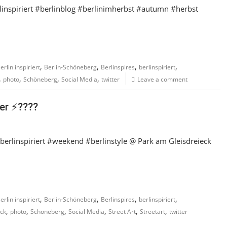
rlinspiriert #berlinblog #berlinimherbst #autumn #herbst
,
,
,
,
erlin inspiriert
Berlin-Schöneberg
Berlinspires
berlinspiriert
,
,
,
,
photo
Schöneberg
Social Media
twitter
Leave a comment
er ⚡️????
 #berlinspiriert #weekend #berlinstyle @ Park am Gleisdreieck
,
,
,
,
erlin inspiriert
Berlin-Schöneberg
Berlinspires
berlinspiriert
,
,
,
,
,
,
eck
photo
Schöneberg
Social Media
Street Art
Streetart
twitter