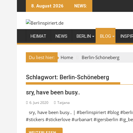
Skip
8. August 2026
NEWS:
to
content
HEIMAT
NEWS
BERLIN
BLOG
INSPI
Du liest hier:
Home
Berlin-Schöneberg
Schlagwort:
Berlin-Schöneberg
sry, have been busy..
6. Juni 2020
Tatjana
sry, have been busy.. | #berlinspiriert #blog #be
#stickers #stickerlove #urbanart #igersberlin #ig_b
WEITERLESEN...