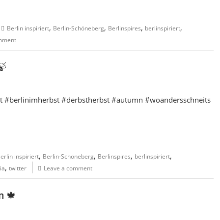
,
,
,
,
Berlin inspiriert
Berlin-Schöneberg
Berlinspires
berlinspiriert
mment
🍃
riert #berlinimherbst #derbstherbst #autumn #woandersschneits
,
,
,
,
erlin inspiriert
Berlin-Schöneberg
Berlinspires
berlinspiriert
,
ia
twitter
Leave a comment
n 🍁