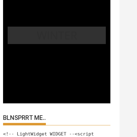
WINTER
BLNSPRRT ME..
<!-- LightWidget WIDGET --<script