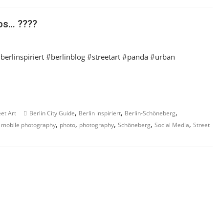
tos… ????
#berlinspiriert #berlinblog #streetart #panda #urban
,
,
,
eet Art
Berlin City Guide
Berlin inspiriert
Berlin-Schöneberg
,
,
,
,
,
,
mobile photography
photo
photography
Schöneberg
Social Media
Street