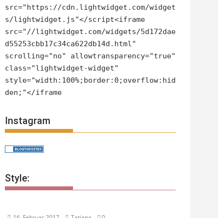
src="https://cdn.lightwidget.com/widget
s/lightwidget.js"</script<iframe
src="//lightwidget.com/widgets/5d172dae
d55253cbb17c34ca622db14d.html"
scrolling="no" allowtransparency="true"
class="lightwidget-widget"
style="width:100%;border:0;overflow:hid
den;"</iframe
Instagram
Style:
16. Februar 2017
Tatjana
0