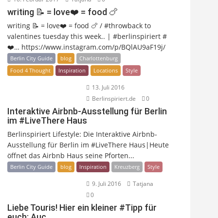
writing 📝 = love❤️ = food 🍗
writing 📝 = love❤️ = food 🍗 / #throwback to
valentines tuesday this week.. | #berlinspiriert #
❤️… https://www.instagram.com/p/BQlAU9aF19j/
Berlin City Guide
blog
Charlottenburg
Food 4 Thought
Inspiration
Locations
Style
13. Juli 2016
Berlinspiriert.de
0
Interaktive Airbnb-Ausstellung für Berlin
im #LiveThere Haus
Berlinspiriert Lifestyle: Die Interaktive Airbnb-
Ausstellung für Berlin im #LiveThere Haus|Heute
öffnet das Airbnb Haus seine Pforten...
Berlin City Guide
blog
Inspiration
Kreuzberg
Style
9. Juli 2016
Tatjana
0
Liebe Touris! Hier ein kleiner #Tipp für
euch: Auc…