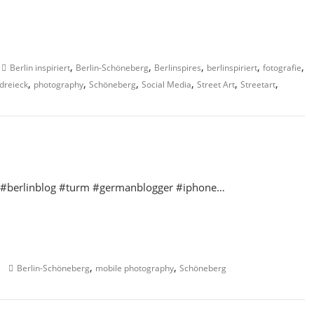
,
,
,
,
,
Berlin inspiriert
Berlin-Schöneberg
Berlinspires
berlinspiriert
fotografie
,
,
,
,
,
,
dreieck
photography
Schöneberg
Social Media
Street Art
Streetart
og #berlinblog #turm #germanblogger #iphone…
,
,
Berlin-Schöneberg
mobile photography
Schöneberg