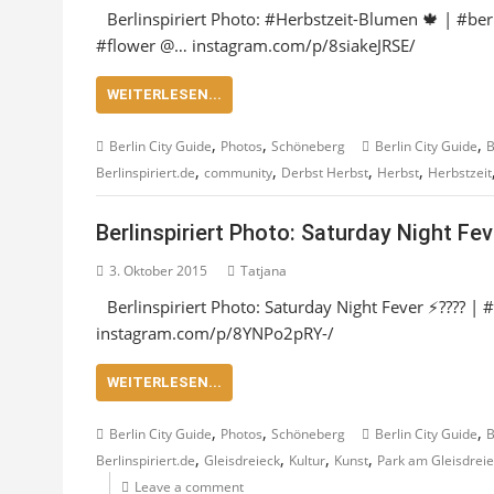
Berlinspiriert Photo: #Herbstzeit-Blumen 🍁 | #be
#flower @… instagram.com/p/8siakeJRSE/
WEITERLESEN...
,
,
,
Berlin City Guide
Photos
Schöneberg
Berlin City Guide
B
,
,
,
,
Berlinspiriert.de
community
Derbst Herbst
Herbst
Herbstzeit
Berlinspiriert Photo: Saturday Night Fev
3. Oktober 2015
Tatjana
Berlinspiriert Photo: Saturday Night Fever ⚡️???? |
instagram.com/p/8YNPo2pRY-/
WEITERLESEN...
,
,
,
Berlin City Guide
Photos
Schöneberg
Berlin City Guide
B
,
,
,
,
Berlinspiriert.de
Gleisdreieck
Kultur
Kunst
Park am Gleisdrei
Leave a comment