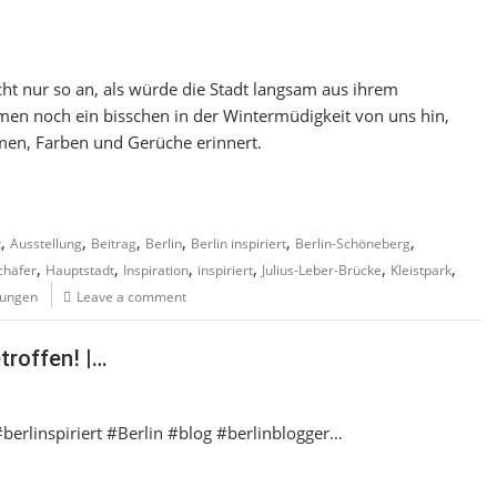
nicht nur so an, als würde die Stadt langsam aus ihrem
men noch ein bisschen in der Wintermüdigkeit von uns hin,
umen, Farben und Gerüche erinnert.
,
,
,
,
,
,
t
Ausstellung
Beitrag
Berlin
Berlin inspiriert
Berlin-Schöneberg
,
,
,
,
,
,
chäfer
Hauptstadt
Inspiration
inspiriert
Julius-Leber-Brücke
Kleistpark
nungen
Leave a comment
troffen! |…
#berlinspiriert #Berlin #blog #berlinblogger…