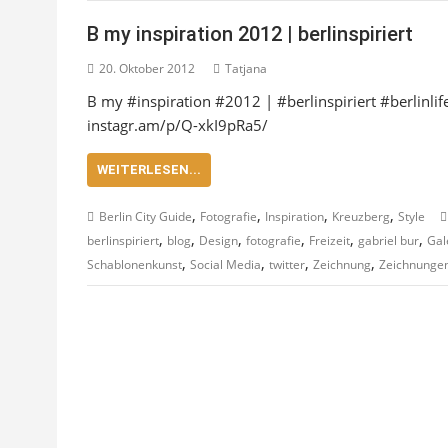
B my inspiration 2012 | berlinspiriert
20. Oktober 2012
Tatjana
B my #inspiration #2012 | #berlinspiriert #berlinl
instagr.am/p/Q-xkI9pRa5/
WEITERLESEN...
,
,
,
,
Berlin City Guide
Fotografie
Inspiration
Kreuzberg
Style
,
,
,
,
,
,
berlinspiriert
blog
Design
fotografie
Freizeit
gabriel bur
Gal
,
,
,
,
Schablonenkunst
Social Media
twitter
Zeichnung
Zeichnunge