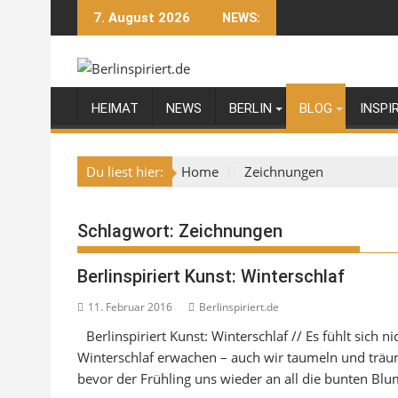
Skip
7. August 2026
NEWS:
to
content
HEIMAT
NEWS
BERLIN
BLOG
INSPI
Du liest hier:
Home
Zeichnungen
Schlagwort:
Zeichnungen
Berlinspiriert Kunst: Winterschlaf
11. Februar 2016
Berlinspiriert.de
Berlinspiriert Kunst: Winterschlaf // Es fühlt sich 
Winterschlaf erwachen – auch wir taumeln und träu
bevor der Frühling uns wieder an all die bunten Bl