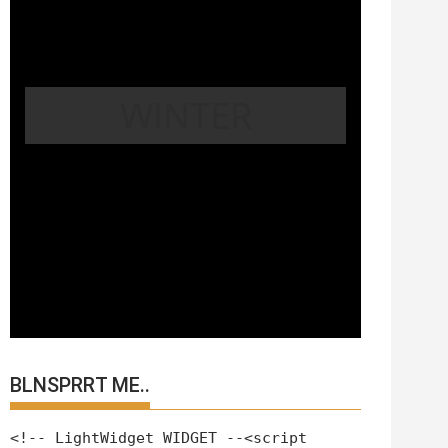
WINTER
BLNSPRRT ME..
<!-- LightWidget WIDGET --<script