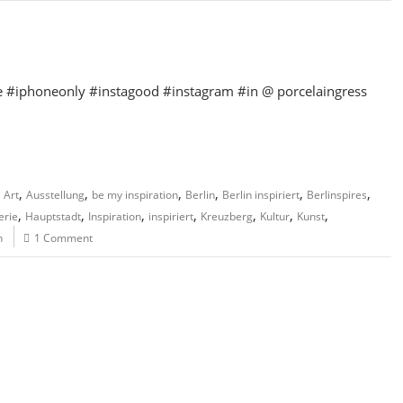
ife #iphoneonly #instagood #instagram #in @ porcelaingress
,
,
,
,
,
,
Art
Ausstellung
be my inspiration
Berlin
Berlin inspiriert
Berlinspires
,
,
,
,
,
,
,
erie
Hauptstadt
Inspiration
inspiriert
Kreuzberg
Kultur
Kunst
n
1 Comment