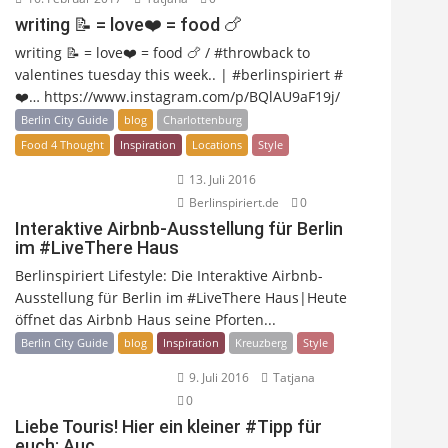
writing 📝 = love❤️ = food 🍗
writing 📝 = love❤️ = food 🍗 / #throwback to
valentines tuesday this week.. | #berlinspiriert #
❤️… https://www.instagram.com/p/BQlAU9aF19j/
Berlin City Guide
blog
Charlottenburg
Food 4 Thought
Inspiration
Locations
Style
13. Juli 2016
Berlinspiriert.de
0
Interaktive Airbnb-Ausstellung für Berlin
im #LiveThere Haus
Berlinspiriert Lifestyle: Die Interaktive Airbnb-
Ausstellung für Berlin im #LiveThere Haus|Heute
öffnet das Airbnb Haus seine Pforten...
Berlin City Guide
blog
Inspiration
Kreuzberg
Style
9. Juli 2016
Tatjana
0
Liebe Touris! Hier ein kleiner #Tipp für
euch: Auc…