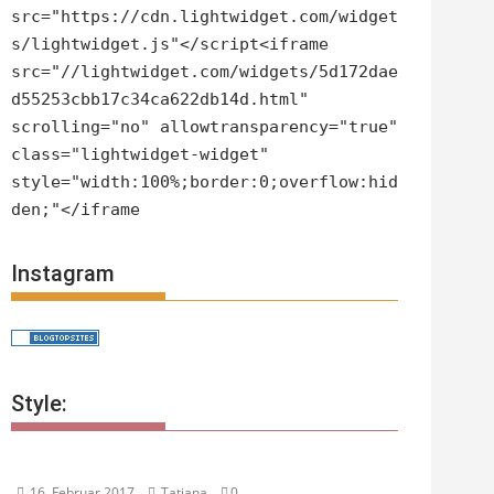
src="https://cdn.lightwidget.com/widget
s/lightwidget.js"</script<iframe
src="//lightwidget.com/widgets/5d172dae
d55253cbb17c34ca622db14d.html"
scrolling="no" allowtransparency="true"
class="lightwidget-widget"
style="width:100%;border:0;overflow:hid
den;"</iframe
Instagram
Style:
16. Februar 2017
Tatjana
0