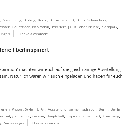
,
,
,
,
,
,
t
Ausstellung
Beitrag
Berlin
Berlin inspiriert
Berlin-Schöneberg
,
,
,
,
,
,
chäfer
Hauptstadt
Inspiration
inspiriert
Julius-Leber-Brücke
Kleistpark
nungen
Leave a comment
rie | berlinspiriert
nspiration’ machten wir euch auf die gleichnamige Ausstellung
sam. Natürlich waren wir auch eingeladen und haben für euch
,
,
,
,
,
,
lerien
Photos
Style
Art
Ausstellung
be my inspiration
Berlin
Berlin
,
,
,
,
,
,
,
reizeit
gabriel bur
Galerie
Hauptstadt
Inspiration
inspiriert
Kreuzberg
,
g
Zeichnungen
Leave a comment