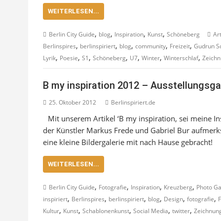
WEITERLESEN...
,
,
,
,
Berlin City Guide
blog
Inspiration
Kunst
Schöneberg
Ar
,
,
,
,
,
Berlinspires
berlinspiriert
blog
community
Freizeit
Gudrun S
,
,
,
,
,
,
,
Lyrik
Poesie
S1
Schöneberg
U7
Winter
Winterschlaf
Zeich
B my inspiration 2012 – Ausstellungsgale
25. Oktober 2012
Berlinspiriert.de
Mit unserem Artikel ‘B my inspiration, sei meine I
der Künstler Markus Frede und Gabriel Bur aufmerk
eine kleine Bildergalerie mit nach Hause gebracht!
WEITERLESEN...
,
,
,
,
Berlin City Guide
Fotografie
Inspiration
Kreuzberg
Photo Ga
,
,
,
,
,
,
inspiriert
Berlinspires
berlinspiriert
blog
Design
fotografie
F
,
,
,
,
,
Kultur
Kunst
Schablonenkunst
Social Media
twitter
Zeichnun