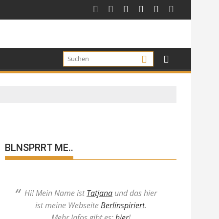
BLNSPRRT ME..
Hi! Mein Name ist
Tatjana
und das hier
ist meine Webseite
Berlinspiriert
.
Mehr Infos gibt es:
hier
!