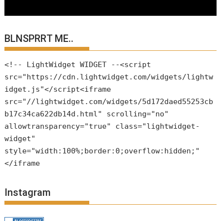
BLNSPRRT ME..
<!-- LightWidget WIDGET --<script
src="https://cdn.lightwidget.com/widgets/lightw
idget.js"</script<iframe
src="//lightwidget.com/widgets/5d172daed55253cb
b17c34ca622db14d.html" scrolling="no"
allowtransparency="true" class="lightwidget-
widget"
style="width:100%;border:0;overflow:hidden;"
</iframe
Instagram