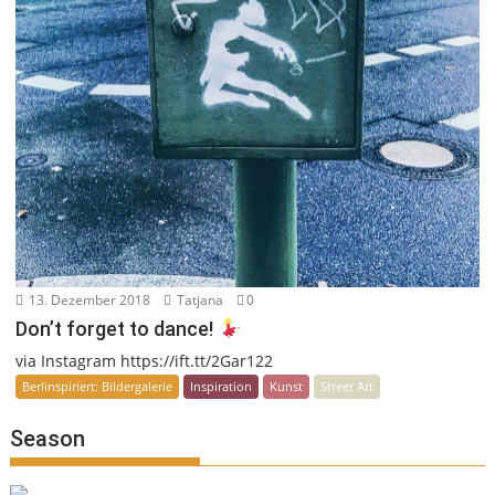
13. Dezember 2018
Tatjana
0
Don’t forget to dance!
via Instagram https://ift.tt/2Gar122
Berlinspiriert: Bildergalerie
Inspiration
Kunst
Street Art
Season