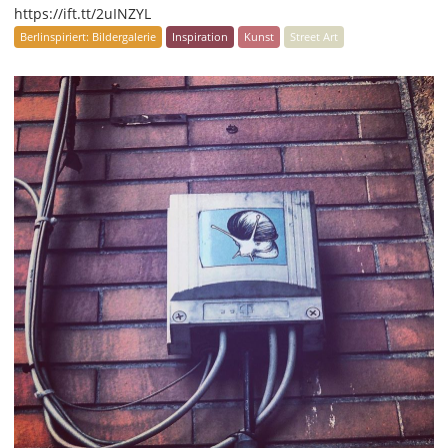
https://ift.tt/2uINZYL
Berlinspiriert: Bildergalerie
Inspiration
Kunst
Street Art