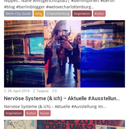
Nippes.. Nähe Amtsgerichtsplatz| #berlinspiriert #berlin
#blog #berlinblogger #welovecharlottenburg...
Berlin City Guide
blog
Charlottenburg
Inspiration
Kultur
28. April 2016
Tatjana
0
Nervöse Systeme (& ich) – Aktuelle #Ausstellun…
Nervöse Systeme (& ich) – Aktuelle #Ausstellung im...
Inspiration
Kultur
Kunst