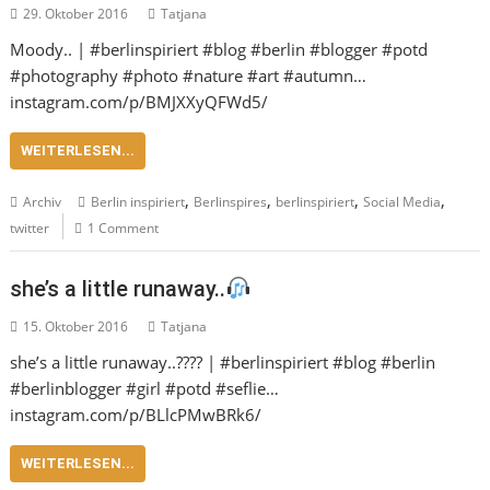
29. Oktober 2016
Tatjana
Moody.. | #berlinspiriert #blog #berlin #blogger #potd
#photography #photo #nature #art #autumn…
instagram.com/p/BMJXXyQFWd5/
WEITERLESEN...
,
,
,
,
Archiv
Berlin inspiriert
Berlinspires
berlinspiriert
Social Media
twitter
1 Comment
she’s a little runaway..
15. Oktober 2016
Tatjana
she’s a little runaway..???? | #berlinspiriert #blog #berlin
#berlinblogger #girl #potd #seflie…
instagram.com/p/BLlcPMwBRk6/
WEITERLESEN...