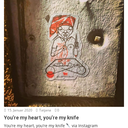
15. Januar 2020
Tatjana
0
You’re my heart, you’re my knife
You’re my heart, you’re my knife
via Instagram