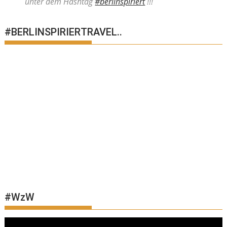
unter dem Hashtag
#berlinspiriert
!!!
#BERLINSPIRIERTRAVEL..
#WzW