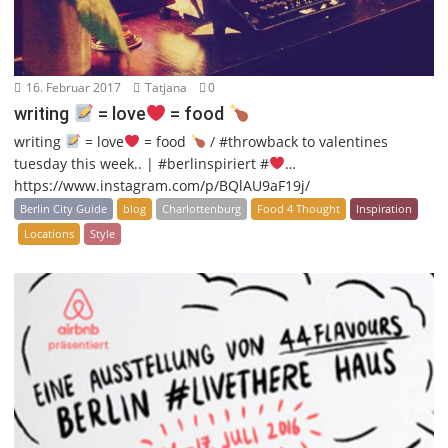
16. Februar 2017
Tatjana
0
writing
= love
= food
writing
= love
= food
/ #throwback to valentines
tuesday this week.. | #berlinspiriert #
…
https://www.instagram.com/p/BQlAU9aF19j/
Berlin City Guide
blog
Charlottenburg
Food 4 Thought
Inspiration
Locations
Style