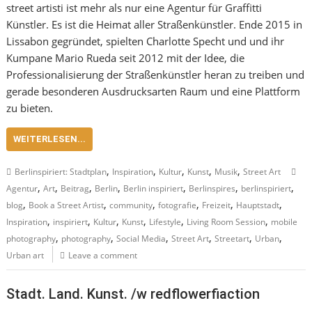
street artisti ist mehr als nur eine Agentur für Graffitti
Künstler. Es ist die Heimat aller Straßenkünstler. Ende 2015 in
Lissabon gegründet, spielten Charlotte Specht und und ihr
Kumpane Mario Rueda seit 2012 mit der Idee, die
Professionalisierung der Straßenkünstler heran zu treiben und
gerade besonderen Ausdrucksarten Raum und eine Plattform
zu bieten.
WEITERLESEN...
,
,
,
,
,
Berlinspiriert: Stadtplan
Inspiration
Kultur
Kunst
Musik
Street Art
,
,
,
,
,
,
,
Agentur
Art
Beitrag
Berlin
Berlin inspiriert
Berlinspires
berlinspiriert
,
,
,
,
,
,
blog
Book a Street Artist
community
fotografie
Freizeit
Hauptstadt
,
,
,
,
,
,
Inspiration
inspiriert
Kultur
Kunst
Lifestyle
Living Room Session
mobile
,
,
,
,
,
,
photography
photography
Social Media
Street Art
Streetart
Urban
Urban art
Leave a comment
Stadt. Land. Kunst. /w redflowerfiaction