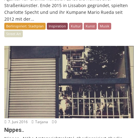
Straßenkünstler. Ende 2015 in Lissabon gegründet, spielten
Charlotte Specht und und ihr Kumpane Mario Rueda seit
2012 mit der...
Berlinspiriert: Stadtplan
Inspiration
Kultur
Kunst
Musik
Street Art
7. Juni 2016
Tatjana
0
Nippes..