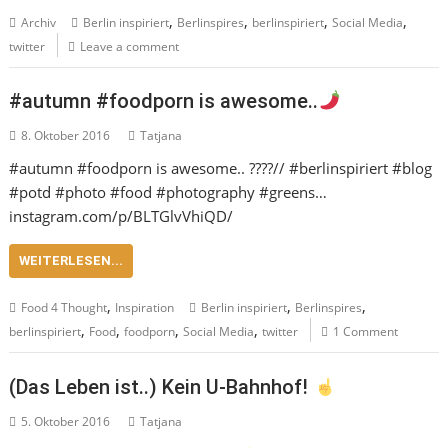
,
,
,
,
Archiv
Berlin inspiriert
Berlinspires
berlinspiriert
Social Media
twitter
Leave a comment
#autumn #foodporn is awesome..
8. Oktober 2016
Tatjana
#autumn #foodporn is awesome.. ????// #berlinspiriert #blog
#potd #photo #food #photography #greens…
instagram.com/p/BLTGlvVhiQD/
WEITERLESEN...
,
,
,
Food 4 Thought
Inspiration
Berlin inspiriert
Berlinspires
,
,
,
,
berlinspiriert
Food
foodporn
Social Media
twitter
1 Comment
(Das Leben ist..) Kein U-Bahnhof!
5. Oktober 2016
Tatjana