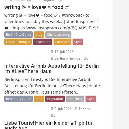
writing 📝 = love❤️ = food 🍗
writing 📝 = love❤️ = food 🍗 / #throwback to
valentines tuesday this week.. | #berlinspiriert #
❤️… https://www.instagram.com/p/BQlAU9aF19j/
Berlin City Guide
blog
Charlottenburg
Food 4 Thought
Inspiration
Locations
Style
13. Juli 2016
Berlinspiriert.de
0
Interaktive Airbnb-Ausstellung für Berlin
im #LiveThere Haus
Berlinspiriert Lifestyle: Die Interaktive Airbnb-
Ausstellung für Berlin im #LiveThere Haus|Heute
öffnet das Airbnb Haus seine Pforten...
Berlin City Guide
blog
Inspiration
Kreuzberg
Style
9. Juli 2016
Tatjana
0
Liebe Touris! Hier ein kleiner #Tipp für
euch: Auc…