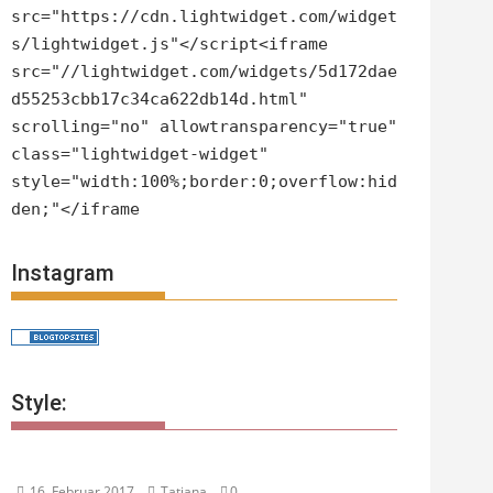
src="https://cdn.lightwidget.com/widget
s/lightwidget.js"</script<iframe
src="//lightwidget.com/widgets/5d172dae
d55253cbb17c34ca622db14d.html"
scrolling="no" allowtransparency="true"
class="lightwidget-widget"
style="width:100%;border:0;overflow:hid
den;"</iframe
Instagram
Style:
16. Februar 2017
Tatjana
0