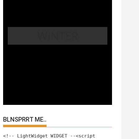
WINTER
BLNSPRRT ME..
<!-- LightWidget WIDGET --<script