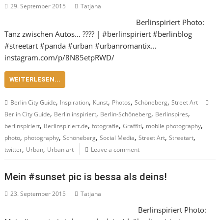
29. September 2015
Tatjana
Berlinspiriert Photo:
Tanz zwischen Autos… ???? | #berlinspiriert #berlinblog
#streetart #panda #urban #urbanromantix…
instagram.com/p/8N85etpRWD/
WEITERLESEN...
,
,
,
,
,
Berlin City Guide
Inspiration
Kunst
Photos
Schöneberg
Street Art
,
,
,
,
Berlin City Guide
Berlin inspiriert
Berlin-Schöneberg
Berlinspires
,
,
,
,
,
berlinspiriert
Berlinspiriert.de
fotografie
Graffiti
mobile photography
,
,
,
,
,
,
photo
photography
Schöneberg
Social Media
Street Art
Streetart
,
,
twitter
Urban
Urban art
Leave a comment
Mein #sunset pic is bessa als deins!
23. September 2015
Tatjana
Berlinspiriert Photo: