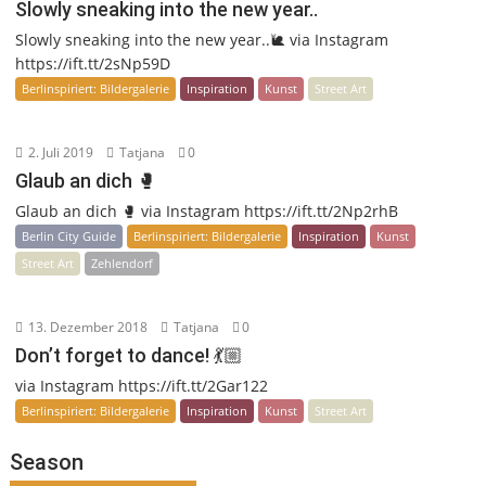
Slowly sneaking into the new year..
Slowly sneaking into the new year..🐌 via Instagram
https://ift.tt/2sNp59D
Berlinspiriert: Bildergalerie
Inspiration
Kunst
Street Art
2. Juli 2019
Tatjana
0
Glaub an dich 🥊
Glaub an dich 🥊 via Instagram https://ift.tt/2Np2rhB
Berlin City Guide
Berlinspiriert: Bildergalerie
Inspiration
Kunst
Street Art
Zehlendorf
13. Dezember 2018
Tatjana
0
Don’t forget to dance! 💃🏼
via Instagram https://ift.tt/2Gar122
Berlinspiriert: Bildergalerie
Inspiration
Kunst
Street Art
Season