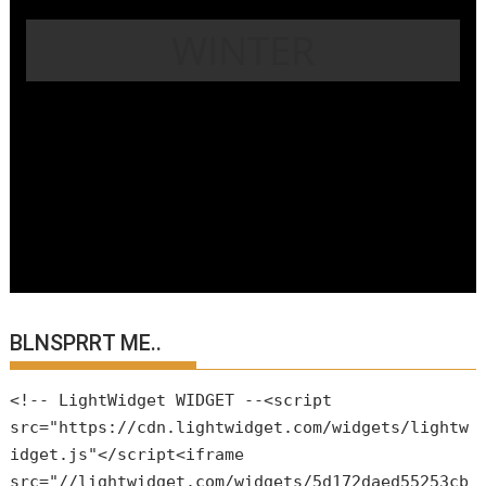
WINTER
BLNSPRRT ME..
<!-- LightWidget WIDGET --<script
src="https://cdn.lightwidget.com/widgets/lightw
idget.js"</script<iframe
src="//lightwidget.com/widgets/5d172daed55253cb