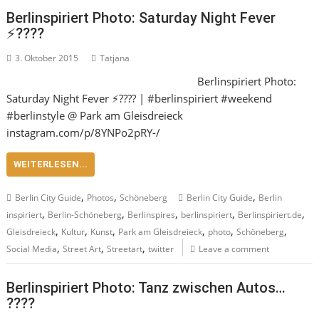
Berlinspiriert Photo: Saturday Night Fever
⚡️????
3. Oktober 2015
Tatjana
Berlinspiriert Photo:
Saturday Night Fever ⚡️???? | #berlinspiriert #weekend
#berlinstyle @ Park am Gleisdreieck
instagram.com/p/8YNPo2pRY-/
WEITERLESEN...
,
,
,
Berlin City Guide
Photos
Schöneberg
Berlin City Guide
Berlin
,
,
,
,
,
inspiriert
Berlin-Schöneberg
Berlinspires
berlinspiriert
Berlinspiriert.de
,
,
,
,
,
,
Gleisdreieck
Kultur
Kunst
Park am Gleisdreieck
photo
Schöneberg
,
,
,
Social Media
Street Art
Streetart
twitter
Leave a comment
Berlinspiriert Photo: Tanz zwischen Autos…
????