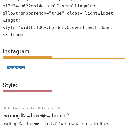
b17c34ca622db14d.html" scrolling="no"
allowtransparency="true" class="lightwidget-
widget"
style="width:100%;border:0;overflow:hidden;"
</iframe
Instagram
Style:
16. Februar 2017
Tatjana
0
writing 📝 = love❤️ = food 🍗
writing 📝 = love❤️ = food 🍗 / #throwback to valentines