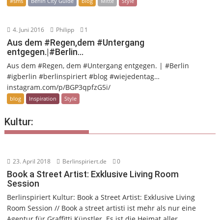
#sms
Berlin City Guide
blog
Mitte
Style
4. Juni 2016
Philipp
1
Aus dem #Regen,dem #Untergang
entgegen.|#Berlin…
Aus dem #Regen, dem #Untergang entgegen. | #Berlin
#igberlin #berlinspiriert #blog #wiejedentag…
instagram.com/p/BGP3qpfzG5i/
blog
Inspiration
Style
Kultur:
23. April 2018
Berlinspiriert.de
0
Book a Street Artist: Exklusive Living Room
Session
Berlinspiriert Kultur: Book a Street Artist: Exklusive Living
Room Session // Book a street artisti ist mehr als nur eine
Agentur für Graffitti Künstler. Es ist die Heimat aller