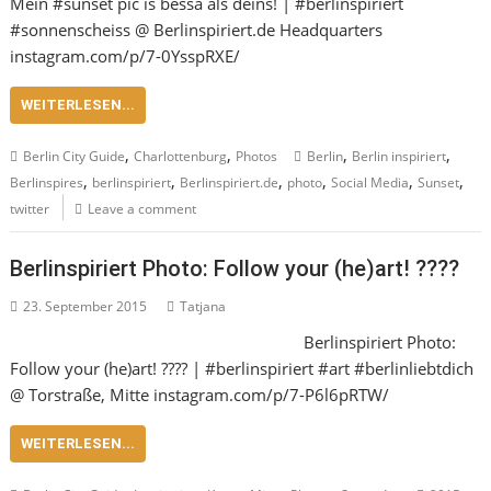
Mein #sunset pic is bessa als deins! | #berlinspiriert
#sonnenscheiss @ Berlinspiriert.de Headquarters
instagram.com/p/7-0YsspRXE/
WEITERLESEN...
,
,
,
,
Berlin City Guide
Charlottenburg
Photos
Berlin
Berlin inspiriert
,
,
,
,
,
,
Berlinspires
berlinspiriert
Berlinspiriert.de
photo
Social Media
Sunset
twitter
Leave a comment
Berlinspiriert Photo: Follow your (he)art! ????
23. September 2015
Tatjana
Berlinspiriert Photo:
Follow your (he)art! ???? | #berlinspiriert #art #berlinliebtdich
@ Torstraße, Mitte instagram.com/p/7-P6l6pRTW/
WEITERLESEN...