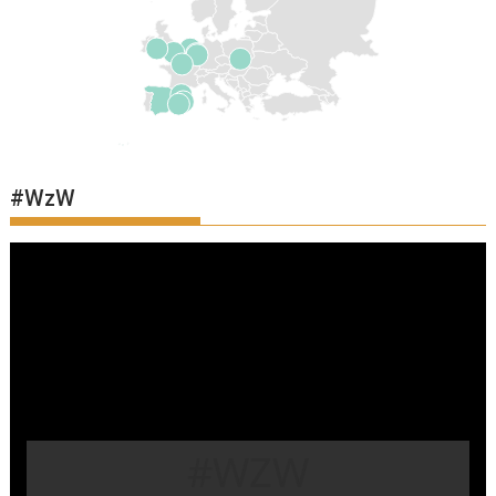
#WzW
#WZW