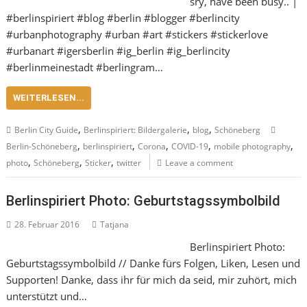
sry, have been busy.. |
#berlinspiriert #blog #berlin #blogger #berlincity
#urbanphotography #urban #art #stickers #stickerlove
#urbanart #igersberlin #ig_berlin #ig_berlincity
#berlinmeinestadt #berlingram…
WEITERLESEN...
,
,
,
Berlin City Guide
Berlinspiriert: Bildergalerie
blog
Schöneberg
,
,
,
,
,
Berlin-Schöneberg
berlinspiriert
Corona
COVID-19
mobile photography
,
,
,
photo
Schöneberg
Sticker
twitter
Leave a comment
Berlinspiriert Photo: Geburtstagssymbolbild
28. Februar 2016
Tatjana
Berlinspiriert Photo:
Geburtstagssymbolbild // Danke fürs Folgen, Liken, Lesen und
Supporten! Danke, dass ihr für mich da seid, mir zuhört, mich
unterstützt und…