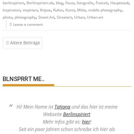
,
,
,
,
,
,
,
berlinspiriert
Berlinspiriert.de
blog
Faust
fotografie
Freizeit
Hauptstadt
,
,
,
,
,
,
,
Inspiration
inspiriert
Kripoe
Kultur
Kunst
Mitte
mobile photography
,
,
,
,
,
photo
photography
Street Art
Streetart
Urban
Urban art
Leave a comment
Beitragsnavigation
Ältere Beiträge
BLNSPRRT ME..
Hi! Mein Name ist
Tatjana
und das hier ist meine
Webseite
Berlinspiriert
.
Mehr Infos gibt es:
hier
!
Seit ein paar Jahren schon schreibe ich hier als