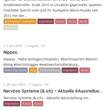
Straßenkünstler. Ende 2015 in Lissabon gegründet, spielten
Charlotte Specht und und ihr Kumpane Mario Rueda seit
2012 mit der...
Berlinspiriert: Stadtplan
Inspiration
Kultur
Kunst
Musik
Street Art
7. Juni 2016
Tatjana
0
Nippes..
Nippes.. Nähe Amtsgerichtsplatz| #berlinspiriert #berlin
#blog #berlinblogger #welovecharlottenburg...
Berlin City Guide
blog
Charlottenburg
Inspiration
Kultur
28. April 2016
Tatjana
0
Nervöse Systeme (& ich) – Aktuelle #Ausstellun…
Nervöse Systeme (& ich) – Aktuelle #Ausstellung im...
Inspiration
Kultur
Kunst