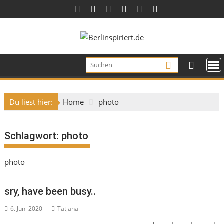
Skip
to
content
Du liest hier:
Home
photo
Schlagwort:
photo
photo
sry, have been busy..
6. Juni 2020
Tatjana