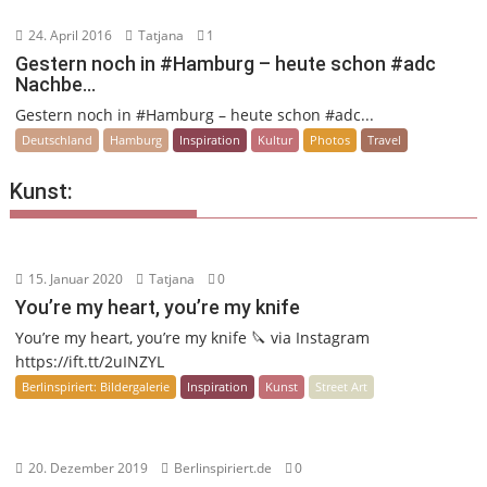
24. April 2016
Tatjana
1
Gestern noch in #Hamburg – heute schon #adc
Nachbe…
Gestern noch in #Hamburg – heute schon #adc...
Deutschland
Hamburg
Inspiration
Kultur
Photos
Travel
Kunst:
15. Januar 2020
Tatjana
0
You’re my heart, you’re my knife
You’re my heart, you’re my knife 🔪 via Instagram
https://ift.tt/2uINZYL
Berlinspiriert: Bildergalerie
Inspiration
Kunst
Street Art
20. Dezember 2019
Berlinspiriert.de
0