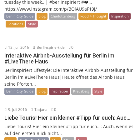
tuesday this week.. | #berlinspiriert #❤️…
https://www.instagram.com/p/BQlAU9aF19j/
Berlin City Guide
blog
Charlottenburg
Food 4 Thought
Inspiration
Locations
Style
13. Juli 2016
Berlinspiriert.de
0
Interaktive Airbnb-Ausstellung für Berlin im
#LiveThere Haus
Berlinspiriert Lifestyle: Die Interaktive Airbnb-Ausstellung für
Berlin im #LiveThere Haus|Heute öffnet das Airbnb Haus
seine Pforten...
Berlin City Guide
blog
Inspiration
Kreuzberg
Style
9. Juli 2016
Tatjana
0
Liebe Touris! Hier ein kleiner #Tipp für euch: Auc…
Liebe Touris! Hier ein kleiner #Tipp für euch…: Auch, wenn es
auf den ersten Blick nicht...