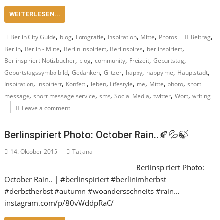
WEITERLESEN...
,
,
,
,
,
,
Berlin City Guide
blog
Fotografie
Inspiration
Mitte
Photos
Beitrag
,
,
,
,
,
Berlin
Berlin - Mitte
Berlin inspiriert
Berlinspires
berlinspiriert
,
,
,
,
,
Berlinspiriert Notizbücher
blog
community
Freizeit
Geburtstag
,
,
,
,
,
,
Geburtstagssymbolbild
Gedanken
Glitzer
happy
happy me
Hauptstadt
,
,
,
,
,
,
,
,
Inspiration
inspiriert
Konfetti
leben
Lifestyle
me
Mitte
photo
short
,
,
,
,
,
,
message
short message service
sms
Social Media
twitter
Wort
writing
Leave a comment
Berlinspiriert Photo: October Rain..🍂💦🍃
14. Oktober 2015
Tatjana
Berlinspiriert Photo:
October Rain.. | #berlinspiriert #berlinimherbst
#derbstherbst #autumn #woandersschneits #rain…
instagram.com/p/80vWddpRaC/