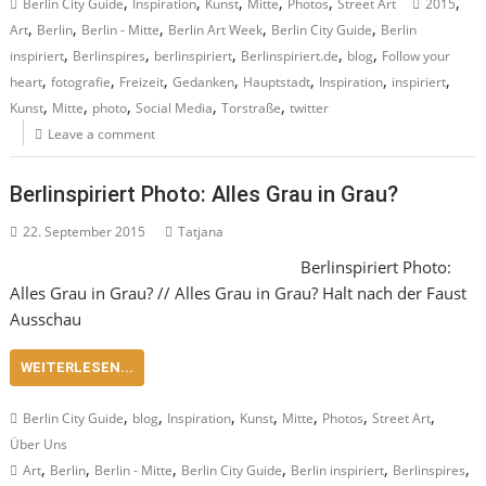
,
,
,
,
,
,
Berlin City Guide
Inspiration
Kunst
Mitte
Photos
Street Art
2015
,
,
,
,
,
Art
Berlin
Berlin - Mitte
Berlin Art Week
Berlin City Guide
Berlin
,
,
,
,
,
inspiriert
Berlinspires
berlinspiriert
Berlinspiriert.de
blog
Follow your
,
,
,
,
,
,
,
heart
fotografie
Freizeit
Gedanken
Hauptstadt
Inspiration
inspiriert
,
,
,
,
,
Kunst
Mitte
photo
Social Media
Torstraße
twitter
Leave a comment
Berlinspiriert Photo: Alles Grau in Grau?
22. September 2015
Tatjana
Berlinspiriert Photo:
Alles Grau in Grau? // Alles Grau in Grau? Halt nach der Faust
Ausschau
WEITERLESEN...
,
,
,
,
,
,
,
Berlin City Guide
blog
Inspiration
Kunst
Mitte
Photos
Street Art
Über Uns
,
,
,
,
,
,
Art
Berlin
Berlin - Mitte
Berlin City Guide
Berlin inspiriert
Berlinspires