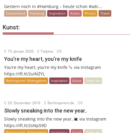
Gestern noch in #Hamburg – heute schon #adc...
Deutschland
Hamburg
Inspiration
Kultur
Photos
Travel
Kunst:
15. Januar 2020
Tatjana
0
You’re my heart, you’re my knife
You’re my heart, you’re my knife 🔪 via Instagram
https://ift.tt/2uINZYL
Berlinspiriert: Bildergalerie
Inspiration
Kunst
Street Art
20. Dezember 2019
Berlinspiriert.de
0
Slowly sneaking into the new year..
Slowly sneaking into the new year..🐌 via Instagram
https://ift.tt/2sNp59D
Berlinspiriert: Bildergalerie
Inspiration
Kunst
Street Art