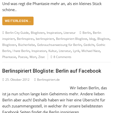
Und was regt die Phantasie mehr an, als ein kleines Stück
schöne..
WEITERLESEN...
,
,
,
,
Berlin City Guide
Bloglisten
Inspiration
Literatur
Berlin
Berlin
,
,
,
,
,
,
inspiriert
Berlinspires
berlinspiriert
Berlinspiriert Blogliste
blog
Blogliste
,
,
,
,
Bloglisten
Bücherliebe
Gebrauchsanweisung für Berlin
Gedicht
Gothic
,
,
,
,
,
,
,
Berlin
I hate Berlin
Inspiration
Kultur
Literatur
Lyrik
Michael Nast
,
,
,
Phantasie
Poesie
Wort
Zitat
8 Comments
Berlinspiriert Blogliste: Berlin auf Facebook
25. Oktober 2012
Berlinspiriert.de
Wir lieben Berlin, das
ist ja nun schon lange kein Geheimnis mehr. Andere lieben
Berlin aber auch! Deshalb haben wir hier eine Übersicht für
euch zusammengestell, in welcher ihr unsere beliebtesten
Facebook Seiten findet,die Berlin inspirieren.