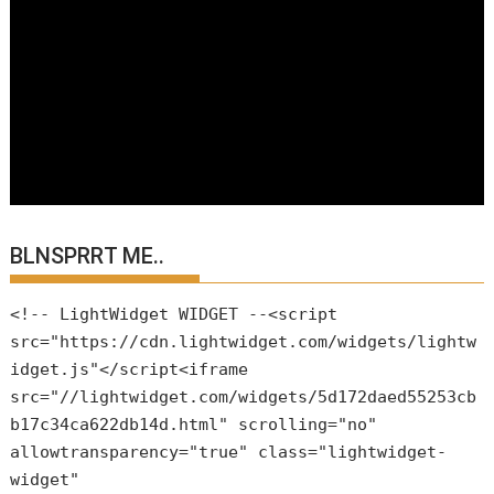
BLNSPRRT ME..
<!-- LightWidget WIDGET --<script
src="https://cdn.lightwidget.com/widgets/lightw
idget.js"</script<iframe
src="//lightwidget.com/widgets/5d172daed55253cb
b17c34ca622db14d.html" scrolling="no"
allowtransparency="true" class="lightwidget-
widget"