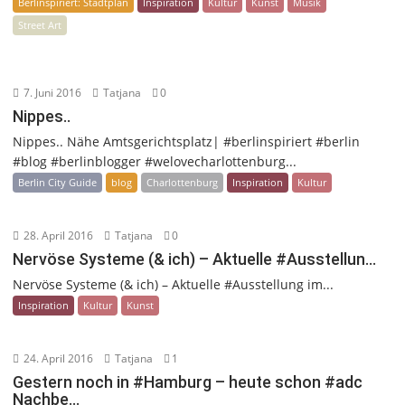
Berlinspiriert: Stadtplan
Inspiration
Kultur
Kunst
Musik
Street Art
7. Juni 2016
Tatjana
0
Nippes..
Nippes.. Nähe Amtsgerichtsplatz| #berlinspiriert #berlin
#blog #berlinblogger #welovecharlottenburg...
Berlin City Guide
blog
Charlottenburg
Inspiration
Kultur
28. April 2016
Tatjana
0
Nervöse Systeme (& ich) – Aktuelle #Ausstellun…
Nervöse Systeme (& ich) – Aktuelle #Ausstellung im...
Inspiration
Kultur
Kunst
24. April 2016
Tatjana
1
Gestern noch in #Hamburg – heute schon #adc
Nachbe…