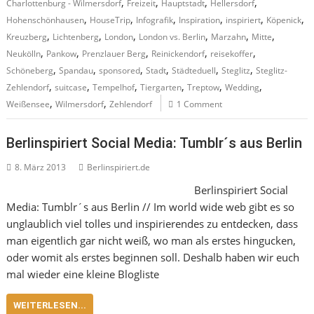
,
,
,
,
Charlottenburg - Wilmersdorf
Freizeit
Hauptstadt
Hellersdorf
,
,
,
,
,
,
Hohenschönhausen
HouseTrip
Infografik
Inspiration
inspiriert
Köpenick
,
,
,
,
,
,
Kreuzberg
Lichtenberg
London
London vs. Berlin
Marzahn
Mitte
,
,
,
,
,
Neukölln
Pankow
Prenzlauer Berg
Reinickendorf
reisekoffer
,
,
,
,
,
,
Schöneberg
Spandau
sponsored
Stadt
Städteduell
Steglitz
Steglitz-
,
,
,
,
,
,
Zehlendorf
suitcase
Tempelhof
Tiergarten
Treptow
Wedding
,
,
Weißensee
Wilmersdorf
Zehlendorf
1 Comment
Berlinspiriert Social Media: Tumblr´s aus Berlin
8. März 2013
Berlinspiriert.de
Berlinspiriert Social
Media: Tumblr´s aus Berlin // Im world wide web gibt es so
unglaublich viel tolles und inspirierendes zu entdecken, dass
man eigentlich gar nicht weiß, wo man als erstes hingucken,
oder womit als erstes beginnen soll. Deshalb haben wir euch
mal wieder eine kleine Blogliste
WEITERLESEN...