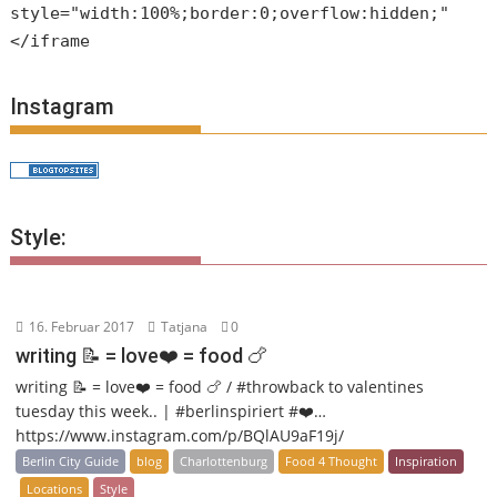
style="width:100%;border:0;overflow:hidden;"
</iframe
Instagram
Style:
16. Februar 2017
Tatjana
0
writing 📝 = love❤️ = food 🍗
writing 📝 = love❤️ = food 🍗 / #throwback to valentines
tuesday this week.. | #berlinspiriert #❤️…
https://www.instagram.com/p/BQlAU9aF19j/
Berlin City Guide
blog
Charlottenburg
Food 4 Thought
Inspiration
Locations
Style