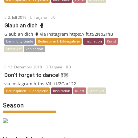
2. Juli 2019
Tatjana
0
Glaub an dich 🥊
Glaub an dich 🥊 via Instagram https://ift.tt/2Np2rhB
Berlin City Guide
Berlinspiriert: Bildergalerie
Inspiration
Kunst
Street Art
Zehlendorf
13. Dezember 2018
Tatjana
0
Don’t forget to dance! 💃🏼
via Instagram https://ift.tt/2Gar122
Berlinspiriert: Bildergalerie
Inspiration
Kunst
Street Art
Season