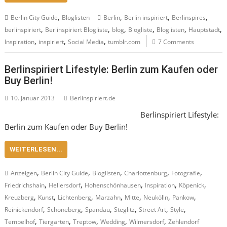
,
,
,
,
Berlin City Guide
Bloglisten
Berlin
Berlin inspiriert
Berlinspires
,
,
,
,
,
,
berlinspiriert
Berlinspiriert Blogliste
blog
Blogliste
Bloglisten
Hauptstadt
,
,
,
Inspiration
inspiriert
Social Media
tumblr.com
7 Comments
Berlinspiriert Lifestyle: Berlin zum Kaufen oder
Buy Berlin!
10. Januar 2013
Berlinspiriert.de
Berlinspiriert Lifestyle:
Berlin zum Kaufen oder Buy Berlin!
WEITERLESEN...
,
,
,
,
,
Anzeigen
Berlin City Guide
Bloglisten
Charlottenburg
Fotografie
,
,
,
,
,
Friedrichshain
Hellersdorf
Hohenschönhausen
Inspiration
Köpenick
,
,
,
,
,
,
,
Kreuzberg
Kunst
Lichtenberg
Marzahn
Mitte
Neukölln
Pankow
,
,
,
,
,
,
Reinickendorf
Schöneberg
Spandau
Steglitz
Street Art
Style
,
,
,
,
,
Tempelhof
Tiergarten
Treptow
Wedding
Wilmersdorf
Zehlendorf