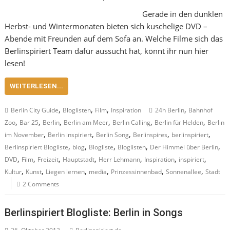
Gerade in den dunklen
Herbst- und Wintermonaten bieten sich kuschelige DVD –
Abende mit Freunden auf dem Sofa an. Welche Filme sich das
Berlinspiriert Team dafür aussucht hat, könnt ihr nun hier
lesen!
WEITERLESEN...
,
,
,
,
Berlin City Guide
Bloglisten
Film
Inspiration
24h Berlin
Bahnhof
,
,
,
,
,
,
Zoo
Bar 25
Berlin
Berlin am Meer
Berlin Calling
Berlin für Helden
Berlin
,
,
,
,
,
im November
Berlin inspiriert
Berlin Song
Berlinspires
berlinspiriert
,
,
,
,
,
Berlinspiriert Blogliste
blog
Blogliste
Bloglisten
Der Himmel über Berlin
,
,
,
,
,
,
,
DVD
Film
Freizeit
Hauptstadt
Herr Lehmann
Inspiration
inspiriert
,
,
,
,
,
,
Kultur
Kunst
Liegen lernen
media
Prinzessinnenbad
Sonnenallee
Stadt
2 Comments
Berlinspiriert Blogliste: Berlin in Songs