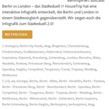
Berlinspiriert Suitcase:
Berlin vs London – das Städteduell // HouseTrip hat eine
interaktive Infografik entwickelt, die Berlin und London in
einem Städtevergleich gegenüberstellt. Wir zeigen euch die
Infografik zum Städteduell 2.0!
WEITERLESEN...
,
,
,
,
,
Anzeigen
Berlin City Guide
blog
Bloglisten
Charlottenburg
,
,
,
,
Friedrichshain
Großbritannien
Hellersdorf
Hohenschönhausen
,
,
,
,
,
,
,
Inspiration
Köpenick
Kreuzberg
Lichtenberg
London
Marzahn
Mitte
,
,
,
,
,
Neukölln
Pankow
Prenzlauer Berg
Reinickendorf
Schöneberg
,
,
,
,
,
,
,
Spandau
Steglitz
Tempelhof
Tiergarten
Travel
Treptow
Wedding
Weißensee
,
,
,
,
,
,
,
2.0
ad
Anzeige
Berlin
Berlin - Mitte
Berlin - Neukölln
Berlin - Pankow
,
,
,
Berlin - Prenzlauer Berg
Berlin - Reinickendorf
Berlin - Spandau
Berlin -
,
,
,
,
Tempelhof
Berlin - Tiergarten
Berlin - Treptow
Berlin - Wedding
Berlin -
,
,
,
,
Weißensee
Berlin - Wilmersdorf
Berlin - Zehlendorf
Berlin inspiriert
,
,
,
,
,
Berlin-Schöneberg
Berlin-Steglitz
Berlinspires
berlinspiriert
blog