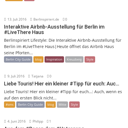
13. Juli 2016
Berlinspiriert.de
0
Interaktive Airbnb-Ausstellung für Berlin im
#LiveThere Haus
Berlinspiriert Lifestyle: Die Interaktive Airbnb-Ausstellung für
Berlin im #LiveThere Haus|Heute öffnet das Airbnb Haus
seine Pforten...
Berlin City Guide
blog
Inspiration
Kreuzberg
Style
9. Juli 2016
Tatjana
0
Liebe Touris! Hier ein kleiner #Tipp für euch: Auc…
Liebe Touris! Hier ein kleiner #Tipp für euch…: Auch, wenn es
auf den ersten Blick nicht...
#sms
Berlin City Guide
blog
Mitte
Style
4. Juni 2016
Philipp
1