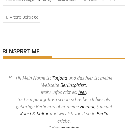
Beitragsnavigation
Ältere Beiträge
BLNSPRRT ME..
Hi! Mein Name ist
Tatjana
und das hier ist meine
Webseite
Berlinspiriert
.
Mehr Infos gibt es:
hier
!
Seit ein paar Jahren schon schreibe ich hier als
gebürtige Berlinerin über meine
Heimat
, (meine)
Kunst
&
Kultur
und was ich sonst so in
Berlin
erlebe.
Oder
woanders
.