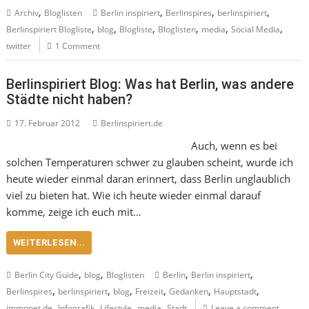
,
,
,
,
Archiv
Bloglisten
Berlin inspiriert
Berlinspires
berlinspiriert
,
,
,
,
,
,
Berlinspiriert Blogliste
blog
Blogliste
Bloglisten
media
Social Media
twitter
1 Comment
Berlinspiriert Blog: Was hat Berlin, was andere
Städte nicht haben?
17. Februar 2012
Berlinspiriert.de
Auch, wenn es bei
solchen Temperaturen schwer zu glauben scheint, wurde ich
heute wieder einmal daran erinnert, dass Berlin unglaublich
viel zu bieten hat. Wie ich heute wieder einmal darauf
komme, zeige ich euch mit…
WEITERLESEN...
,
,
,
,
Berlin City Guide
blog
Bloglisten
Berlin
Berlin inspiriert
,
,
,
,
,
,
Berlinspires
berlinspiriert
blog
Freizeit
Gedanken
Hauptstadt
,
,
,
,
immonet.de
Infografik
Lifestyle
media
Stadt
Leave a comment