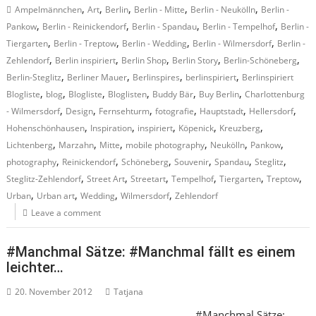
,
,
,
,
,
Ampelmännchen
Art
Berlin
Berlin - Mitte
Berlin - Neukölln
Berlin -
,
,
,
,
Pankow
Berlin - Reinickendorf
Berlin - Spandau
Berlin - Tempelhof
Berlin -
,
,
,
,
Tiergarten
Berlin - Treptow
Berlin - Wedding
Berlin - Wilmersdorf
Berlin -
,
,
,
,
,
Zehlendorf
Berlin inspiriert
Berlin Shop
Berlin Story
Berlin-Schöneberg
,
,
,
,
Berlin-Steglitz
Berliner Mauer
Berlinspires
berlinspiriert
Berlinspiriert
,
,
,
,
,
,
Blogliste
blog
Blogliste
Bloglisten
Buddy Bär
Buy Berlin
Charlottenburg
,
,
,
,
,
,
- Wilmersdorf
Design
Fernsehturm
fotografie
Hauptstadt
Hellersdorf
,
,
,
,
,
Hohenschönhausen
Inspiration
inspiriert
Köpenick
Kreuzberg
,
,
,
,
,
,
Lichtenberg
Marzahn
Mitte
mobile photography
Neukölln
Pankow
,
,
,
,
,
,
photography
Reinickendorf
Schöneberg
Souvenir
Spandau
Steglitz
,
,
,
,
,
,
Steglitz-Zehlendorf
Street Art
Streetart
Tempelhof
Tiergarten
Treptow
,
,
,
,
Urban
Urban art
Wedding
Wilmersdorf
Zehlendorf
Leave a comment
#Manchmal Sätze: #Manchmal fällt es einem
leichter…
20. November 2012
Tatjana
#Manchmal Sätze: