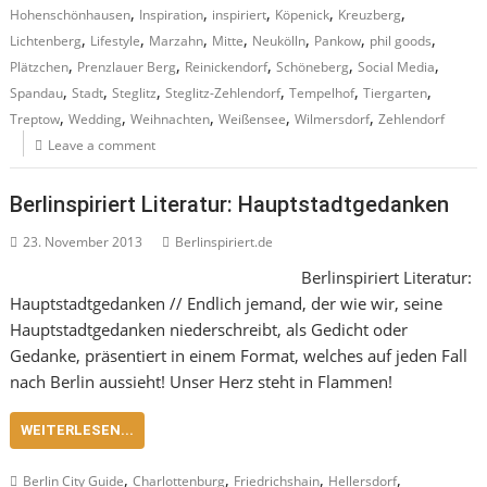
,
,
,
,
,
Hohenschönhausen
Inspiration
inspiriert
Köpenick
Kreuzberg
,
,
,
,
,
,
,
Lichtenberg
Lifestyle
Marzahn
Mitte
Neukölln
Pankow
phil goods
,
,
,
,
,
Plätzchen
Prenzlauer Berg
Reinickendorf
Schöneberg
Social Media
,
,
,
,
,
,
Spandau
Stadt
Steglitz
Steglitz-Zehlendorf
Tempelhof
Tiergarten
,
,
,
,
,
Treptow
Wedding
Weihnachten
Weißensee
Wilmersdorf
Zehlendorf
Leave a comment
Berlinspiriert Literatur: Hauptstadtgedanken
23. November 2013
Berlinspiriert.de
Berlinspiriert Literatur:
Hauptstadtgedanken // Endlich jemand, der wie wir, seine
Hauptstadtgedanken niederschreibt, als Gedicht oder
Gedanke, präsentiert in einem Format, welches auf jeden Fall
nach Berlin aussieht! Unser Herz steht in Flammen!
WEITERLESEN...
,
,
,
,
Berlin City Guide
Charlottenburg
Friedrichshain
Hellersdorf