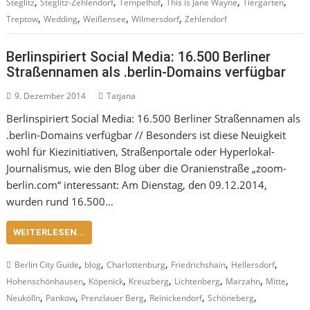
,
,
,
,
,
Steglitz
Steglitz-Zehlendorf
Tempelhof
This is Jane Wayne
Tiergarten
,
,
,
,
Treptow
Wedding
Weißensee
Wilmersdorf
Zehlendorf
Berlinspiriert Social Media: 16.500 Berliner
Straßennamen als .berlin-Domains verfügbar
9. Dezember 2014
Tatjana
Berlinspiriert Social Media: 16.500 Berliner Straßennamen als
.berlin-Domains verfügbar // Besonders ist diese Neuigkeit
wohl für Kiezinitiativen, Straßenportale oder Hyperlokal-
Journalismus, wie den Blog über die Oranienstraße „zoom-
berlin.com“ interessant: Am Dienstag, den 09.12.2014,
wurden rund 16.500…
WEITERLESEN...
,
,
,
,
,
Berlin City Guide
blog
Charlottenburg
Friedrichshain
Hellersdorf
,
,
,
,
,
,
Hohenschönhausen
Köpenick
Kreuzberg
Lichtenberg
Marzahn
Mitte
,
,
,
,
,
Neukölln
Pankow
Prenzlauer Berg
Reinickendorf
Schöneberg