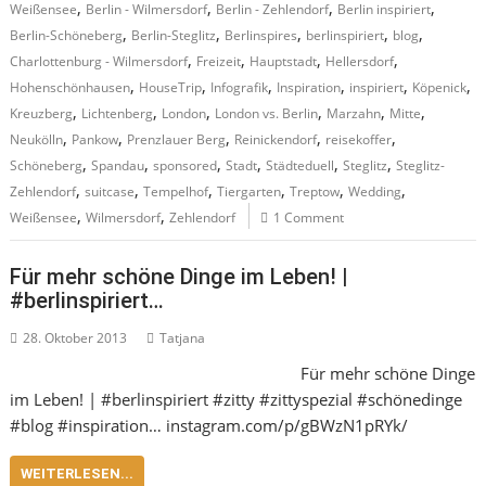
,
,
,
,
Weißensee
Berlin - Wilmersdorf
Berlin - Zehlendorf
Berlin inspiriert
,
,
,
,
,
Berlin-Schöneberg
Berlin-Steglitz
Berlinspires
berlinspiriert
blog
,
,
,
,
Charlottenburg - Wilmersdorf
Freizeit
Hauptstadt
Hellersdorf
,
,
,
,
,
,
Hohenschönhausen
HouseTrip
Infografik
Inspiration
inspiriert
Köpenick
,
,
,
,
,
,
Kreuzberg
Lichtenberg
London
London vs. Berlin
Marzahn
Mitte
,
,
,
,
,
Neukölln
Pankow
Prenzlauer Berg
Reinickendorf
reisekoffer
,
,
,
,
,
,
Schöneberg
Spandau
sponsored
Stadt
Städteduell
Steglitz
Steglitz-
,
,
,
,
,
,
Zehlendorf
suitcase
Tempelhof
Tiergarten
Treptow
Wedding
,
,
Weißensee
Wilmersdorf
Zehlendorf
1 Comment
Für mehr schöne Dinge im Leben! |
#berlinspiriert…
28. Oktober 2013
Tatjana
Für mehr schöne Dinge
im Leben! | #berlinspiriert #zitty #zittyspezial #schönedinge
#blog #inspiration… instagram.com/p/gBWzN1pRYk/
WEITERLESEN...