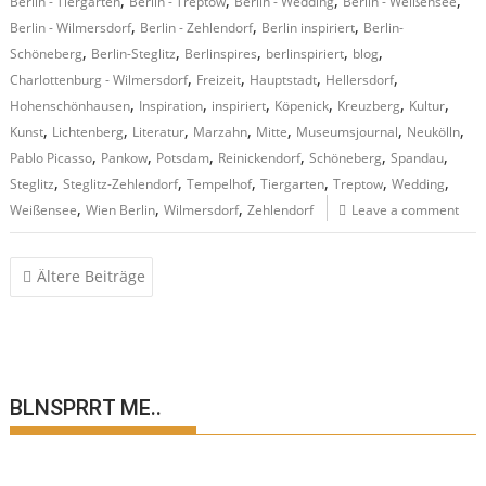
Berlin - Tiergarten
Berlin - Treptow
Berlin - Wedding
Berlin - Weißensee
,
,
,
Berlin - Wilmersdorf
Berlin - Zehlendorf
Berlin inspiriert
Berlin-
,
,
,
,
,
Schöneberg
Berlin-Steglitz
Berlinspires
berlinspiriert
blog
,
,
,
,
Charlottenburg - Wilmersdorf
Freizeit
Hauptstadt
Hellersdorf
,
,
,
,
,
,
Hohenschönhausen
Inspiration
inspiriert
Köpenick
Kreuzberg
Kultur
,
,
,
,
,
,
,
Kunst
Lichtenberg
Literatur
Marzahn
Mitte
Museumsjournal
Neukölln
,
,
,
,
,
,
Pablo Picasso
Pankow
Potsdam
Reinickendorf
Schöneberg
Spandau
,
,
,
,
,
,
Steglitz
Steglitz-Zehlendorf
Tempelhof
Tiergarten
Treptow
Wedding
,
,
,
Weißensee
Wien Berlin
Wilmersdorf
Zehlendorf
Leave a comment
Beitragsnavigation
Ältere Beiträge
BLNSPRRT ME..