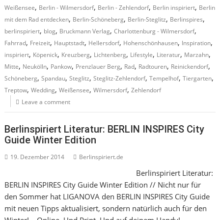
,
,
,
,
Weißensee
Berlin - Wilmersdorf
Berlin - Zehlendorf
Berlin inspiriert
Berlin
,
,
,
,
mit dem Rad entdecken
Berlin-Schöneberg
Berlin-Steglitz
Berlinspires
,
,
,
,
berlinspiriert
blog
Bruckmann Verlag
Charlottenburg - Wilmersdorf
,
,
,
,
,
,
Fahrrad
Freizeit
Hauptstadt
Hellersdorf
Hohenschönhausen
Inspiration
,
,
,
,
,
,
,
inspiriert
Köpenick
Kreuzberg
Lichtenberg
Lifestyle
Literatur
Marzahn
,
,
,
,
,
,
,
Mitte
Neukölln
Pankow
Prenzlauer Berg
Rad
Radtouren
Reinickendorf
,
,
,
,
,
,
Schöneberg
Spandau
Steglitz
Steglitz-Zehlendorf
Tempelhof
Tiergarten
,
,
,
,
Treptow
Wedding
Weißensee
Wilmersdorf
Zehlendorf
Leave a comment
Berlinspiriert Literatur: BERLIN INSPIRES City
Guide Winter Edition
19. Dezember 2014
Berlinspiriert.de
Berlinspiriert Literatur:
BERLIN INSPIRES City Guide Winter Edition // Nicht nur für
den Sommer hat LIGANOVA den BERLIN INSPIRES City Guide
mit neuen Tipps aktualisiert, sondern natürlich auch für den
Winter! – Online. Und Print. Und auf deinem Handy!