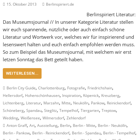
15. Oktober 2013
Berlinspiriert.de
Berlinspiriert Literatur:
Das Museumsjournal // In unserer Kategorie Literatur stellen
wir euch spannende, nützliche oder auch einfach schöne
Literatur und Wortwerk vor, welches wir für inspirierend und
lesenswert halten und euch einfach empfohlen werden muss.
So zum Beispiel das Museumsjournal, mit welchem wir erst
letzen Sonntag das Bett geteilt haben.
WEITERLESEN...
,
,
,
,
Berlin City Guide
Charlottenburg
Fotografie
Friedrichshain
,
,
,
,
,
Hellersdorf
Hohenschönhausen
Inspiration
Köpenick
Kreuzberg
,
,
,
,
,
,
,
Lichtenberg
Literatur
Marzahn
Mitte
Neukölln
Pankow
Reinickendorf
,
,
,
,
,
,
Schöneberg
Spandau
Steglitz
Tempelhof
Tiergarten
Treptow
,
,
,
Wedding
Weißensee
Wilmersdorf
Zehlendorf
,
,
,
,
,
,
Anton Graff
Art
Ausstellung
Berlin
Berlin - Mitte
Berlin - Neukölln
,
,
,
,
Berlin - Pankow
Berlin - Reinickendorf
Berlin - Spandau
Berlin - Tempelhof
,
,
,
,