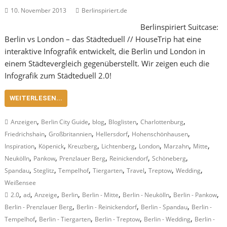
10. November 2013
Berlinspiriert.de
Berlinspiriert Suitcase:
Berlin vs London – das Städteduell // HouseTrip hat eine
interaktive Infografik entwickelt, die Berlin und London in
einem Städtevergleich gegenüberstellt. Wir zeigen euch die
Infografik zum Städteduell 2.0!
WEITERLESEN...
,
,
,
,
,
Anzeigen
Berlin City Guide
blog
Bloglisten
Charlottenburg
,
,
,
,
Friedrichshain
Großbritannien
Hellersdorf
Hohenschönhausen
,
,
,
,
,
,
,
Inspiration
Köpenick
Kreuzberg
Lichtenberg
London
Marzahn
Mitte
,
,
,
,
,
Neukölln
Pankow
Prenzlauer Berg
Reinickendorf
Schöneberg
,
,
,
,
,
,
,
Spandau
Steglitz
Tempelhof
Tiergarten
Travel
Treptow
Wedding
Weißensee
,
,
,
,
,
,
,
2.0
ad
Anzeige
Berlin
Berlin - Mitte
Berlin - Neukölln
Berlin - Pankow
,
,
,
Berlin - Prenzlauer Berg
Berlin - Reinickendorf
Berlin - Spandau
Berlin -
,
,
,
,
Tempelhof
Berlin - Tiergarten
Berlin - Treptow
Berlin - Wedding
Berlin -