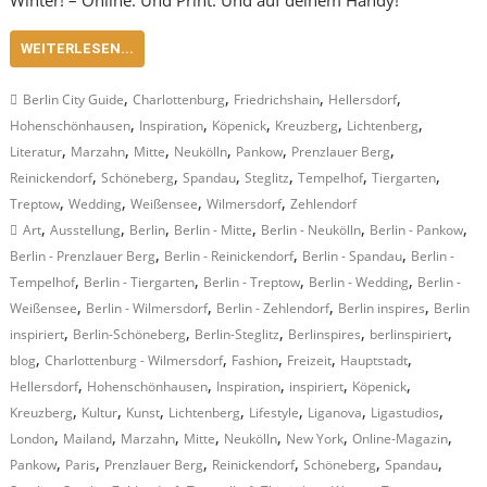
WEITERLESEN...
,
,
,
,
Berlin City Guide
Charlottenburg
Friedrichshain
Hellersdorf
,
,
,
,
,
Hohenschönhausen
Inspiration
Köpenick
Kreuzberg
Lichtenberg
,
,
,
,
,
,
Literatur
Marzahn
Mitte
Neukölln
Pankow
Prenzlauer Berg
,
,
,
,
,
,
Reinickendorf
Schöneberg
Spandau
Steglitz
Tempelhof
Tiergarten
,
,
,
,
Treptow
Wedding
Weißensee
Wilmersdorf
Zehlendorf
,
,
,
,
,
,
Art
Ausstellung
Berlin
Berlin - Mitte
Berlin - Neukölln
Berlin - Pankow
,
,
,
Berlin - Prenzlauer Berg
Berlin - Reinickendorf
Berlin - Spandau
Berlin -
,
,
,
,
Tempelhof
Berlin - Tiergarten
Berlin - Treptow
Berlin - Wedding
Berlin -
,
,
,
,
Weißensee
Berlin - Wilmersdorf
Berlin - Zehlendorf
Berlin inspires
Berlin
,
,
,
,
,
inspiriert
Berlin-Schöneberg
Berlin-Steglitz
Berlinspires
berlinspiriert
,
,
,
,
,
blog
Charlottenburg - Wilmersdorf
Fashion
Freizeit
Hauptstadt
,
,
,
,
,
Hellersdorf
Hohenschönhausen
Inspiration
inspiriert
Köpenick
,
,
,
,
,
,
,
Kreuzberg
Kultur
Kunst
Lichtenberg
Lifestyle
Liganova
Ligastudios
,
,
,
,
,
,
,
London
Mailand
Marzahn
Mitte
Neukölln
New York
Online-Magazin
,
,
,
,
,
,
Pankow
Paris
Prenzlauer Berg
Reinickendorf
Schöneberg
Spandau