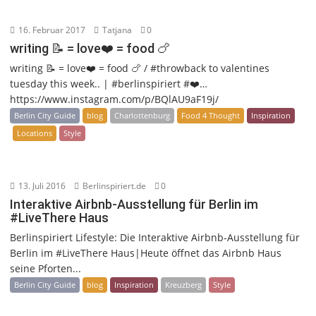
16. Februar 2017
Tatjana
0
writing 📝 = love❤️ = food 🍗
writing 📝 = love❤️ = food 🍗 / #throwback to valentines
tuesday this week.. | #berlinspiriert #❤️…
https://www.instagram.com/p/BQlAU9aF19j/
Berlin City Guide
blog
Charlottenburg
Food 4 Thought
Inspiration
Locations
Style
13. Juli 2016
Berlinspiriert.de
0
Interaktive Airbnb-Ausstellung für Berlin im
#LiveThere Haus
Berlinspiriert Lifestyle: Die Interaktive Airbnb-Ausstellung für
Berlin im #LiveThere Haus|Heute öffnet das Airbnb Haus
seine Pforten...
Berlin City Guide
blog
Inspiration
Kreuzberg
Style