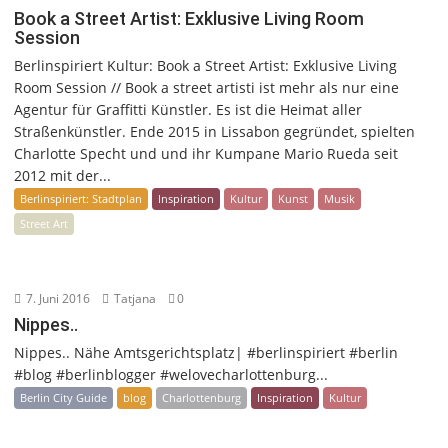
Book a Street Artist: Exklusive Living Room
Session
Berlinspiriert Kultur: Book a Street Artist: Exklusive Living
Room Session // Book a street artisti ist mehr als nur eine
Agentur für Graffitti Künstler. Es ist die Heimat aller
Straßenkünstler. Ende 2015 in Lissabon gegründet, spielten
Charlotte Specht und und ihr Kumpane Mario Rueda seit
2012 mit der...
Berlinspiriert: Stadtplan
Inspiration
Kultur
Kunst
Musik
Street Art
7. Juni 2016
Tatjana
0
Nippes..
Nippes.. Nähe Amtsgerichtsplatz| #berlinspiriert #berlin
#blog #berlinblogger #welovecharlottenburg...
Berlin City Guide
blog
Charlottenburg
Inspiration
Kultur