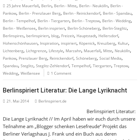
,
,
,
,
25 Jahre Mauerfall
Berlin
Berlin - Mitte
Berlin - Neukölln
Berlin -
,
,
,
,
Pankow
Berlin - Prenzlauer Berg
Berlin - Reinickendorf
Berlin - Spandau
,
,
,
,
Berlin - Tempelhof
Berlin - Tiergarten
Berlin - Treptow
Berlin - Wedding
,
,
,
,
Berlin - Weißensee
Berlin inspiriert
Berlin-Schöneberg
Berlin-Steglitz
,
,
,
,
,
,
Berlinspires
berlinspiriert
blog
Freizeit
Hauptstadt
Hellersdorf
,
,
,
,
,
,
Hohenschönhausen
Inspiration
inspiriert
Köpenick
Kreuzberg
Kultur
,
,
,
,
,
,
,
Lichtenberg
Lichtgrenze
Lifestyle
Marzahn
Mauerfall
Mitte
Neukölln
,
,
,
,
,
Pankow
Prenzlauer Berg
Reinickendorf
Schöneberg
Social Media
,
,
,
,
,
,
Spandau
Steglitz
Steglitz-Zehlendorf
Tempelhof
Tiergarten
Treptow
,
Wedding
Weißensee
1 Comment
Berlinspiriert Literatur: Die Lange Lyriknacht
21. Mai 2014
Berlinspiriert.de
Berlinspiriert Literatur:
Die Lange Lyriknacht // Im April haben wir euch durch unsere
Teilnahme am „Blogger schenken Lesefreude“ Projekt das
Berliner Verlagshaus J. Frank und ein Buch aus deren