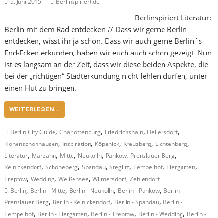
5. Juni 2015
Berlinspiriert.de
Berlinspiriert Literatur:
Berlin mit dem Rad entdecken // Dass wir gerne Berlin
entdecken, wisst ihr ja schon. Dass wir auch gerne Berlin´s
End-Ecken erkunden, haben wir euch auch schon gezeigt. Nun
ist es langsam an der Zeit, dass wir diese beiden Aspekte, die
bei der „richtigen“ Stadterkundung nicht fehlen dürfen, unter
einen Hut zu bringen.
WEITERLESEN...
,
,
,
,
Berlin City Guide
Charlottenburg
Friedrichshain
Hellersdorf
,
,
,
,
,
Hohenschönhausen
Inspiration
Köpenick
Kreuzberg
Lichtenberg
,
,
,
,
,
,
Literatur
Marzahn
Mitte
Neukölln
Pankow
Prenzlauer Berg
,
,
,
,
,
,
Reinickendorf
Schöneberg
Spandau
Steglitz
Tempelhof
Tiergarten
,
,
,
,
Treptow
Wedding
Weißensee
Wilmersdorf
Zehlendorf
,
,
,
,
Berlin
Berlin - Mitte
Berlin - Neukölln
Berlin - Pankow
Berlin -
,
,
,
Prenzlauer Berg
Berlin - Reinickendorf
Berlin - Spandau
Berlin -
,
,
,
,
Tempelhof
Berlin - Tiergarten
Berlin - Treptow
Berlin - Wedding
Berlin -