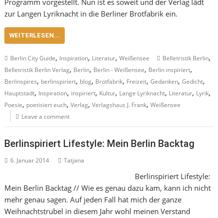
Programm vorgestellt. Nun ist es soweit und der Verlag lädt
zur Langen Lyriknacht in die Berliner Brotfabrik ein.
WEITERLESEN...
,
,
,
,
Berlin City Guide
Inspiration
Literatur
Weißensee
Belletristik Berlin
,
,
,
,
Belletristik Berlin Verlag
Berlin
Berlin - Weißensee
Berlin inspiriert
,
,
,
,
,
,
,
Berlinspires
berlinspiriert
blog
Brotfabrik
Freizeit
Gedanken
Gedicht
,
,
,
,
,
,
,
Hauptstadt
Inspiration
inspiriert
Kultur
Lange Lyriknacht
Literatur
Lyrik
,
,
,
,
Poesie
poetisiert euch
Verlag
Verlagshaus J. Frank
Weißensee
Leave a comment
Berlinspiriert Lifestyle: Mein Berlin Backtag
6. Januar 2014
Tatjana
Berlinspiriert Lifestyle:
Mein Berlin Backtag // Wie es genau dazu kam, kann ich nicht
mehr genau sagen. Auf jeden Fall hat mich der ganze
Weihnachtstrubel in diesem Jahr wohl meinen Verstand