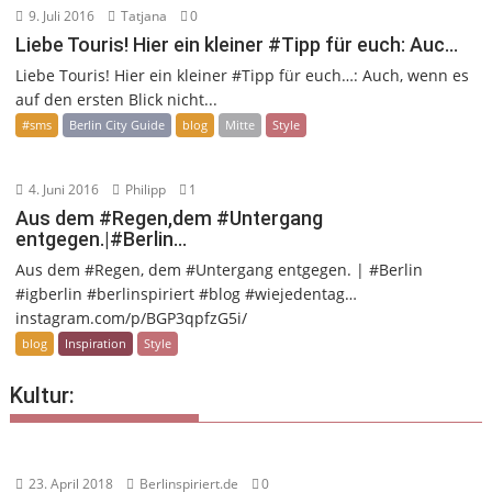
9. Juli 2016
Tatjana
0
Liebe Touris! Hier ein kleiner #Tipp für euch: Auc…
Liebe Touris! Hier ein kleiner #Tipp für euch…: Auch, wenn es
auf den ersten Blick nicht...
#sms
Berlin City Guide
blog
Mitte
Style
4. Juni 2016
Philipp
1
Aus dem #Regen,dem #Untergang
entgegen.|#Berlin…
Aus dem #Regen, dem #Untergang entgegen. | #Berlin
#igberlin #berlinspiriert #blog #wiejedentag…
instagram.com/p/BGP3qpfzG5i/
blog
Inspiration
Style
Kultur:
23. April 2018
Berlinspiriert.de
0