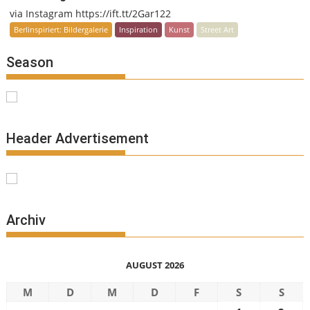
via Instagram https://ift.tt/2Gar122
Berlinspiriert: Bildergalerie
Inspiration
Kunst
Street Art
Season
Header Advertisement
Archiv
AUGUST 2026
M
D
M
D
F
S
S