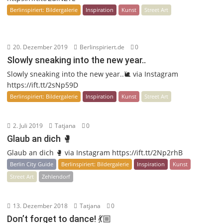
Berlinspiriert: Bildergalerie
Inspiration
Kunst
Street Art
20. Dezember 2019
Berlinspiriert.de
0
Slowly sneaking into the new year..
Slowly sneaking into the new year..🐌 via Instagram
https://ift.tt/2sNp59D
Berlinspiriert: Bildergalerie
Inspiration
Kunst
Street Art
2. Juli 2019
Tatjana
0
Glaub an dich 🥊
Glaub an dich 🥊 via Instagram https://ift.tt/2Np2rhB
Berlin City Guide
Berlinspiriert: Bildergalerie
Inspiration
Kunst
Street Art
Zehlendorf
13. Dezember 2018
Tatjana
0
Don’t forget to dance! 💃🏼