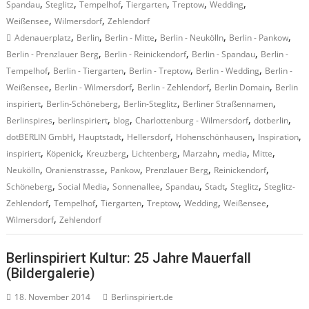
,
,
,
,
,
,
Spandau
Steglitz
Tempelhof
Tiergarten
Treptow
Wedding
,
,
Weißensee
Wilmersdorf
Zehlendorf
,
,
,
,
,
Adenauerplatz
Berlin
Berlin - Mitte
Berlin - Neukölln
Berlin - Pankow
,
,
,
Berlin - Prenzlauer Berg
Berlin - Reinickendorf
Berlin - Spandau
Berlin -
,
,
,
,
Tempelhof
Berlin - Tiergarten
Berlin - Treptow
Berlin - Wedding
Berlin -
,
,
,
,
Weißensee
Berlin - Wilmersdorf
Berlin - Zehlendorf
Berlin Domain
Berlin
,
,
,
,
inspiriert
Berlin-Schöneberg
Berlin-Steglitz
Berliner Straßennamen
,
,
,
,
,
Berlinspires
berlinspiriert
blog
Charlottenburg - Wilmersdorf
dotberlin
,
,
,
,
,
dotBERLIN GmbH
Hauptstadt
Hellersdorf
Hohenschönhausen
Inspiration
,
,
,
,
,
,
,
inspiriert
Köpenick
Kreuzberg
Lichtenberg
Marzahn
media
Mitte
,
,
,
,
,
Neukölln
Oranienstrasse
Pankow
Prenzlauer Berg
Reinickendorf
,
,
,
,
,
,
Schöneberg
Social Media
Sonnenallee
Spandau
Stadt
Steglitz
Steglitz-
,
,
,
,
,
,
Zehlendorf
Tempelhof
Tiergarten
Treptow
Wedding
Weißensee
,
Wilmersdorf
Zehlendorf
Berlinspiriert Kultur: 25 Jahre Mauerfall
(Bildergalerie)
18. November 2014
Berlinspiriert.de