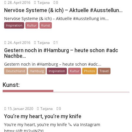
28. April 2016
Tatjana
0
Nervöse Systeme (& ich) – Aktuelle #Ausstellun…
Nervöse Systeme (& ich) – Aktuelle #Ausstellung im...
Inspiration
Kultur
Kunst
24. April 2016
Tatjana
1
Gestern noch in #Hamburg – heute schon #adc
Nachbe…
Gestern noch in #Hamburg – heute schon #adc...
Deutschland
Hamburg
Inspiration
Kultur
Photos
Travel
Kunst:
15. Januar 2020
Tatjana
0
You’re my heart, you’re my knife
You’re my heart, you’re my knife 🔪 via Instagram
https://ift.tt/2uINZYL