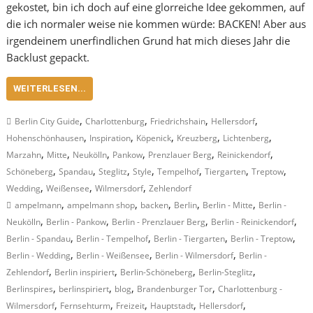
gekostet, bin ich doch auf eine glorreiche Idee gekommen, auf
die ich normaler weise nie kommen würde: BACKEN! Aber aus
irgendeinem unerfindlichen Grund hat mich dieses Jahr die
Backlust gepackt.
WEITERLESEN...
,
,
,
,
Berlin City Guide
Charlottenburg
Friedrichshain
Hellersdorf
,
,
,
,
,
Hohenschönhausen
Inspiration
Köpenick
Kreuzberg
Lichtenberg
,
,
,
,
,
,
Marzahn
Mitte
Neukölln
Pankow
Prenzlauer Berg
Reinickendorf
,
,
,
,
,
,
,
Schöneberg
Spandau
Steglitz
Style
Tempelhof
Tiergarten
Treptow
,
,
,
Wedding
Weißensee
Wilmersdorf
Zehlendorf
,
,
,
,
,
ampelmann
ampelmann shop
backen
Berlin
Berlin - Mitte
Berlin -
,
,
,
,
Neukölln
Berlin - Pankow
Berlin - Prenzlauer Berg
Berlin - Reinickendorf
,
,
,
,
Berlin - Spandau
Berlin - Tempelhof
Berlin - Tiergarten
Berlin - Treptow
,
,
,
Berlin - Wedding
Berlin - Weißensee
Berlin - Wilmersdorf
Berlin -
,
,
,
,
Zehlendorf
Berlin inspiriert
Berlin-Schöneberg
Berlin-Steglitz
,
,
,
,
Berlinspires
berlinspiriert
blog
Brandenburger Tor
Charlottenburg -
,
,
,
,
,
Wilmersdorf
Fernsehturm
Freizeit
Hauptstadt
Hellersdorf