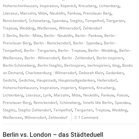
,
,
,
,
,
Hohenschönhausen
Inspiration
Köpenick
Kreuzberg
Lichtenberg
,
,
,
,
,
,
Literatur
Marzahn
Mitte
Neukölln
Pankow
Prenzlauer Berg
,
,
,
,
,
,
Reinickendorf
Schöneberg
Spandau
Steglitz
Tempelhof
Tiergarten
,
,
,
,
Treptow
Wedding
Weißensee
Wilmersdorf
Zehlendorf
,
,
,
,
Berlin
Berlin - Mitte
Berlin - Neukölln
Berlin - Pankow
Berlin -
,
,
,
Prenzlauer Berg
Berlin - Reinickendorf
Berlin - Spandau
Berlin -
,
,
,
,
Tempelhof
Berlin - Tiergarten
Berlin - Treptow
Berlin - Wedding
Berlin -
,
,
,
,
Weißensee
Berlin - Wilmersdorf
Berlin - Zehlendorf
Berlin inspiriert
,
,
,
,
,
Berlin-Schöneberg
Berlin-Steglitz
Berlinspires
berlinspiriert
blog
Books
,
,
,
,
on Demand
Charlottenburg - Wilmersdorf
Deborah Klein
Gedanken
,
,
,
,
,
Gedicht
Gedichte
Hauptstadt
Hauptstadtgedanken
Hellersdorf
,
,
,
,
,
Hohenschönhausen
Inspiration
inspiriert
Köpenick
Kreuzberg
,
,
,
,
,
,
,
,
Lichtenberg
Literatur
Lyrik
Marzahn
Mitte
Neukölln
Pankow
Poesie
,
,
,
,
,
Prenzlauer Berg
Reinickendorf
Schöneberg
Smells like Berlin
Spandau
,
,
,
,
,
,
Steglitz
Steglitz-Zehlendorf
Tempelhof
Tiergarten
Treptow
Wedding
,
,
Weißensee
Wilmersdorf
Zehlendorf
1 Comment
Berlin vs. London – das Städteduell