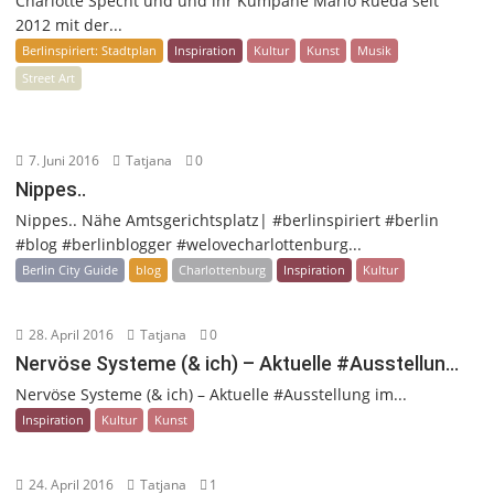
Charlotte Specht und und ihr Kumpane Mario Rueda seit
2012 mit der...
Berlinspiriert: Stadtplan
Inspiration
Kultur
Kunst
Musik
Street Art
7. Juni 2016
Tatjana
0
Nippes..
Nippes.. Nähe Amtsgerichtsplatz| #berlinspiriert #berlin
#blog #berlinblogger #welovecharlottenburg...
Berlin City Guide
blog
Charlottenburg
Inspiration
Kultur
28. April 2016
Tatjana
0
Nervöse Systeme (& ich) – Aktuelle #Ausstellun…
Nervöse Systeme (& ich) – Aktuelle #Ausstellung im...
Inspiration
Kultur
Kunst
24. April 2016
Tatjana
1