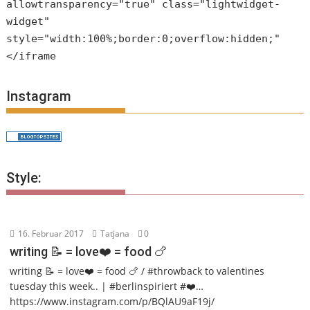
allowtransparency="true" class="lightwidget-
widget"
style="width:100%;border:0;overflow:hidden;"
</iframe
Instagram
Style:
16. Februar 2017
Tatjana
0
writing 📝 = love❤️ = food 🍗
writing 📝 = love❤️ = food 🍗 / #throwback to valentines
tuesday this week.. | #berlinspiriert #❤️…
https://www.instagram.com/p/BQlAU9aF19j/