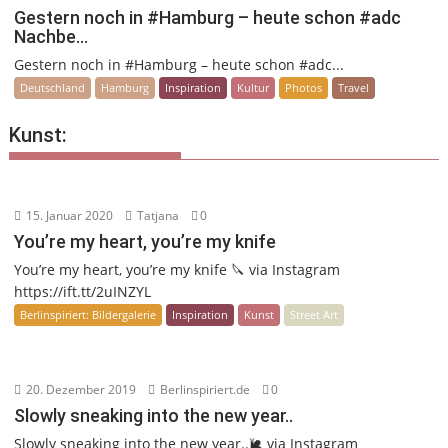
Gestern noch in #Hamburg – heute schon #adc
Nachbe…
Gestern noch in #Hamburg – heute schon #adc...
Deutschland
Hamburg
Inspiration
Kultur
Photos
Travel
Kunst:
15. Januar 2020
Tatjana
0
You’re my heart, you’re my knife
You’re my heart, you’re my knife 🔪 via Instagram
https://ift.tt/2uINZYL
Berlinspiriert: Bildergalerie
Inspiration
Kunst
Street Art
20. Dezember 2019
Berlinspiriert.de
0
Slowly sneaking into the new year..
Slowly sneaking into the new year..🐌 via Instagram