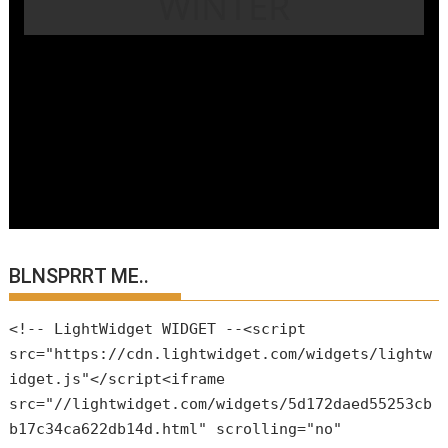
WINTER
BLNSPRRT ME..
<!-- LightWidget WIDGET --<script
src="https://cdn.lightwidget.com/widgets/lightw
idget.js"</script<iframe
src="//lightwidget.com/widgets/5d172daed55253cb
b17c34ca622db14d.html" scrolling="no"