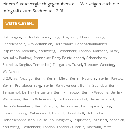
einem Städtevergleich gegenüberstellt. Wir zeigen euch die
Infografik zum Städteduell 2.0!
WEITERLESEN...
,
,
,
,
,
Anzeigen
Berlin City Guide
blog
Bloglisten
Charlottenburg
,
,
,
,
Friedrichshain
Großbritannien
Hellersdorf
Hohenschönhausen
,
,
,
,
,
,
,
Inspiration
Köpenick
Kreuzberg
Lichtenberg
London
Marzahn
Mitte
,
,
,
,
,
Neukölln
Pankow
Prenzlauer Berg
Reinickendorf
Schöneberg
,
,
,
,
,
,
,
Spandau
Steglitz
Tempelhof
Tiergarten
Travel
Treptow
Wedding
Weißensee
,
,
,
,
,
,
,
2.0
ad
Anzeige
Berlin
Berlin - Mitte
Berlin - Neukölln
Berlin - Pankow
,
,
,
Berlin - Prenzlauer Berg
Berlin - Reinickendorf
Berlin - Spandau
Berlin -
,
,
,
,
Tempelhof
Berlin - Tiergarten
Berlin - Treptow
Berlin - Wedding
Berlin -
,
,
,
,
Weißensee
Berlin - Wilmersdorf
Berlin - Zehlendorf
Berlin inspiriert
,
,
,
,
,
Berlin-Schöneberg
Berlin-Steglitz
Berlinspires
berlinspiriert
blog
,
,
,
,
Charlottenburg - Wilmersdorf
Freizeit
Hauptstadt
Hellersdorf
,
,
,
,
,
,
Hohenschönhausen
HouseTrip
Infografik
Inspiration
inspiriert
Köpenick
,
,
,
,
,
,
Kreuzberg
Lichtenberg
London
London vs. Berlin
Marzahn
Mitte