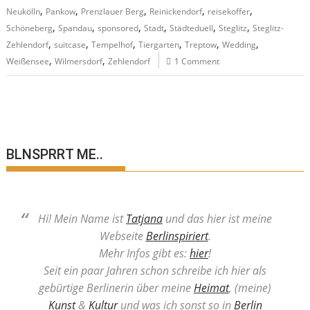
,
,
,
,
,
Neukölln
Pankow
Prenzlauer Berg
Reinickendorf
reisekoffer
,
,
,
,
,
,
Schöneberg
Spandau
sponsored
Stadt
Städteduell
Steglitz
Steglitz-
,
,
,
,
,
,
Zehlendorf
suitcase
Tempelhof
Tiergarten
Treptow
Wedding
,
,
Weißensee
Wilmersdorf
Zehlendorf
1 Comment
BLNSPRRT ME..
Hi! Mein Name ist
Tatjana
und das hier ist meine
Webseite
Berlinspiriert
.
Mehr Infos gibt es:
hier
!
Seit ein paar Jahren schon schreibe ich hier als
gebürtige Berlinerin über meine
Heimat
, (meine)
Kunst
&
Kultur
und was ich sonst so in
Berlin