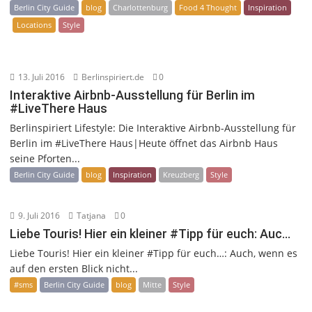
Berlin City Guide
blog
Charlottenburg
Food 4 Thought
Inspiration
Locations
Style
13. Juli 2016
Berlinspiriert.de
0
Interaktive Airbnb-Ausstellung für Berlin im
#LiveThere Haus
Berlinspiriert Lifestyle: Die Interaktive Airbnb-Ausstellung für
Berlin im #LiveThere Haus|Heute öffnet das Airbnb Haus
seine Pforten...
Berlin City Guide
blog
Inspiration
Kreuzberg
Style
9. Juli 2016
Tatjana
0
Liebe Touris! Hier ein kleiner #Tipp für euch: Auc…
Liebe Touris! Hier ein kleiner #Tipp für euch…: Auch, wenn es
auf den ersten Blick nicht...
#sms
Berlin City Guide
blog
Mitte
Style