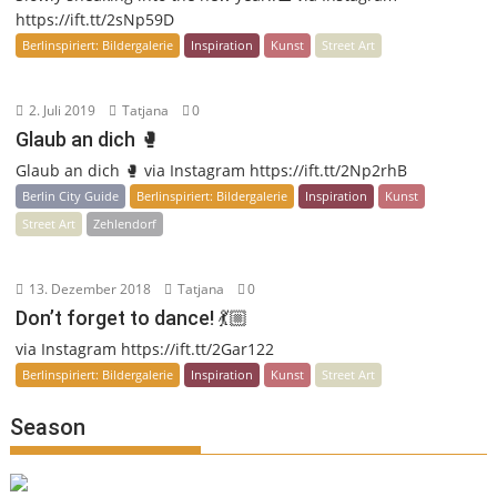
https://ift.tt/2sNp59D
Berlinspiriert: Bildergalerie
Inspiration
Kunst
Street Art
2. Juli 2019
Tatjana
0
Glaub an dich 🥊
Glaub an dich 🥊 via Instagram https://ift.tt/2Np2rhB
Berlin City Guide
Berlinspiriert: Bildergalerie
Inspiration
Kunst
Street Art
Zehlendorf
13. Dezember 2018
Tatjana
0
Don’t forget to dance! 💃🏼
via Instagram https://ift.tt/2Gar122
Berlinspiriert: Bildergalerie
Inspiration
Kunst
Street Art
Season