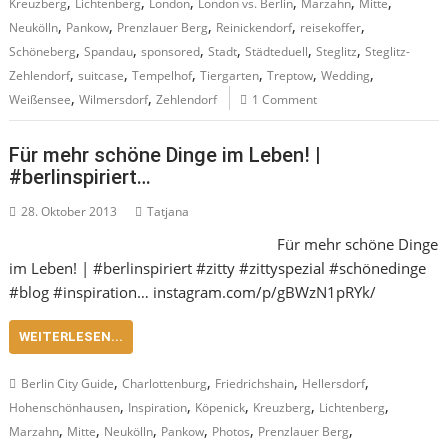
,
,
,
,
,
,
Kreuzberg
Lichtenberg
London
London vs. Berlin
Marzahn
Mitte
,
,
,
,
,
Neukölln
Pankow
Prenzlauer Berg
Reinickendorf
reisekoffer
,
,
,
,
,
,
Schöneberg
Spandau
sponsored
Stadt
Städteduell
Steglitz
Steglitz-
,
,
,
,
,
,
Zehlendorf
suitcase
Tempelhof
Tiergarten
Treptow
Wedding
,
,
Weißensee
Wilmersdorf
Zehlendorf
1 Comment
Für mehr schöne Dinge im Leben! |
#berlinspiriert…
28. Oktober 2013
Tatjana
Für mehr schöne Dinge
im Leben! | #berlinspiriert #zitty #zittyspezial #schönedinge
#blog #inspiration… instagram.com/p/gBWzN1pRYk/
WEITERLESEN...
,
,
,
,
Berlin City Guide
Charlottenburg
Friedrichshain
Hellersdorf
,
,
,
,
,
Hohenschönhausen
Inspiration
Köpenick
Kreuzberg
Lichtenberg
,
,
,
,
,
,
Marzahn
Mitte
Neukölln
Pankow
Photos
Prenzlauer Berg