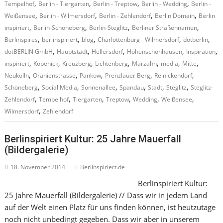
,
,
,
,
Tempelhof
Berlin - Tiergarten
Berlin - Treptow
Berlin - Wedding
Berlin -
,
,
,
,
Weißensee
Berlin - Wilmersdorf
Berlin - Zehlendorf
Berlin Domain
Berlin
,
,
,
,
inspiriert
Berlin-Schöneberg
Berlin-Steglitz
Berliner Straßennamen
,
,
,
,
,
Berlinspires
berlinspiriert
blog
Charlottenburg - Wilmersdorf
dotberlin
,
,
,
,
,
dotBERLIN GmbH
Hauptstadt
Hellersdorf
Hohenschönhausen
Inspiration
,
,
,
,
,
,
,
inspiriert
Köpenick
Kreuzberg
Lichtenberg
Marzahn
media
Mitte
,
,
,
,
,
Neukölln
Oranienstrasse
Pankow
Prenzlauer Berg
Reinickendorf
,
,
,
,
,
,
Schöneberg
Social Media
Sonnenallee
Spandau
Stadt
Steglitz
Steglitz-
,
,
,
,
,
,
Zehlendorf
Tempelhof
Tiergarten
Treptow
Wedding
Weißensee
,
Wilmersdorf
Zehlendorf
Berlinspiriert Kultur: 25 Jahre Mauerfall
(Bildergalerie)
18. November 2014
Berlinspiriert.de
Berlinspiriert Kultur:
25 Jahre Mauerfall (Bildergalerie) // Dass wir in jedem Land
auf der Welt einen Platz für uns finden können, ist heutzutage
noch nicht unbedingt gegeben. Dass wir aber in unserem