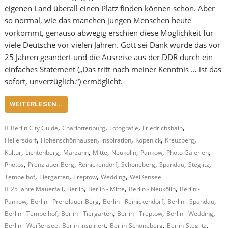
eigenen Land überall einen Platz finden können schon. Aber
so normal, wie das manchen jungen Menschen heute
vorkommt, genauso abwegig erschien diese Möglichkeit für
viele Deutsche vor vielen Jahren. Gott sei Dank wurde das vor
25 Jahren geändert und die Ausreise aus der DDR durch ein
einfaches Statement („Das tritt nach meiner Kenntnis … ist das
sofort, unverzüglich.“) ermöglicht.
WEITERLESEN...
,
,
,
,
Berlin City Guide
Charlottenburg
Fotografie
Friedrichshain
,
,
,
,
,
Hellersdorf
Hohenschönhausen
Inspiration
Köpenick
Kreuzberg
,
,
,
,
,
,
,
Kultur
Lichtenberg
Marzahn
Mitte
Neukölln
Pankow
Photo Galerien
,
,
,
,
,
,
Photos
Prenzlauer Berg
Reinickendorf
Schöneberg
Spandau
Steglitz
,
,
,
,
Tempelhof
Tiergarten
Treptow
Wedding
Weißensee
,
,
,
,
25 Jahre Mauerfall
Berlin
Berlin - Mitte
Berlin - Neukölln
Berlin -
,
,
,
,
Pankow
Berlin - Prenzlauer Berg
Berlin - Reinickendorf
Berlin - Spandau
,
,
,
,
Berlin - Tempelhof
Berlin - Tiergarten
Berlin - Treptow
Berlin - Wedding
,
,
,
,
Berlin - Weißensee
Berlin inspiriert
Berlin-Schöneberg
Berlin-Steglitz