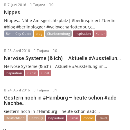
7. Juni 2016
Tatjana
0
Nippes..
Nippes.. Nähe Amtsgerichtsplatz| #berlinspiriert #berlin
#blog #berlinblogger #welovecharlottenburg...
Berlin City Guide
blog
Charlottenburg
Inspiration
Kultur
28. April 2016
Tatjana
0
Nervöse Systeme (& ich) – Aktuelle #Ausstellun…
Nervöse Systeme (& ich) – Aktuelle #Ausstellung im...
Inspiration
Kultur
Kunst
24. April 2016
Tatjana
1
Gestern noch in #Hamburg – heute schon #adc
Nachbe…
Gestern noch in #Hamburg – heute schon #adc...
Deutschland
Hamburg
Inspiration
Kultur
Photos
Travel