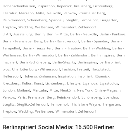
,
,
,
,
,
Hohenschönhausen
Inspiration
Köpenick
Kreuzberg
Lichtenberg
,
,
,
,
,
,
Literatur
Marzahn
Mitte
Neukölln
Pankow
Prenzlauer Berg
,
,
,
,
,
,
Reinickendorf
Schöneberg
Spandau
Steglitz
Tempelhof
Tiergarten
,
,
,
,
Treptow
Wedding
Weißensee
Wilmersdorf
Zehlendorf
,
,
,
,
,
,
Art
Ausstellung
Berlin
Berlin - Mitte
Berlin - Neukölln
Berlin - Pankow
,
,
,
Berlin - Prenzlauer Berg
Berlin - Reinickendorf
Berlin - Spandau
Berlin -
,
,
,
,
Tempelhof
Berlin - Tiergarten
Berlin - Treptow
Berlin - Wedding
Berlin -
,
,
,
,
Weißensee
Berlin - Wilmersdorf
Berlin - Zehlendorf
Berlin inspires
Berlin
,
,
,
,
,
inspiriert
Berlin-Schöneberg
Berlin-Steglitz
Berlinspires
berlinspiriert
,
,
,
,
,
blog
Charlottenburg - Wilmersdorf
Fashion
Freizeit
Hauptstadt
,
,
,
,
,
Hellersdorf
Hohenschönhausen
Inspiration
inspiriert
Köpenick
,
,
,
,
,
,
,
Kreuzberg
Kultur
Kunst
Lichtenberg
Lifestyle
Liganova
Ligastudios
,
,
,
,
,
,
,
London
Mailand
Marzahn
Mitte
Neukölln
New York
Online-Magazin
,
,
,
,
,
,
Pankow
Paris
Prenzlauer Berg
Reinickendorf
Schöneberg
Spandau
,
,
,
,
,
Steglitz
Steglitz-Zehlendorf
Tempelhof
This is Jane Wayne
Tiergarten
,
,
,
,
Treptow
Wedding
Weißensee
Wilmersdorf
Zehlendorf
Berlinspiriert Social Media: 16.500 Berliner