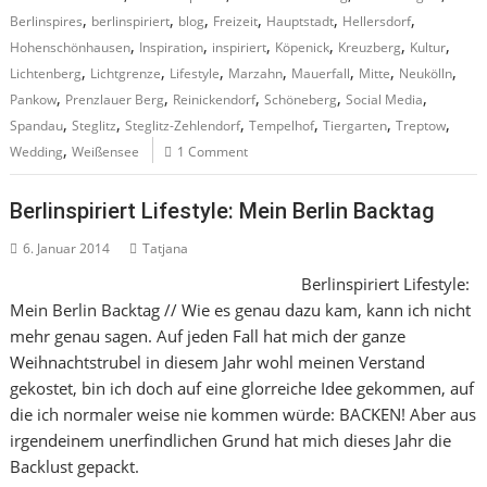
,
,
,
,
,
,
Berlinspires
berlinspiriert
blog
Freizeit
Hauptstadt
Hellersdorf
,
,
,
,
,
,
Hohenschönhausen
Inspiration
inspiriert
Köpenick
Kreuzberg
Kultur
,
,
,
,
,
,
,
Lichtenberg
Lichtgrenze
Lifestyle
Marzahn
Mauerfall
Mitte
Neukölln
,
,
,
,
,
Pankow
Prenzlauer Berg
Reinickendorf
Schöneberg
Social Media
,
,
,
,
,
,
Spandau
Steglitz
Steglitz-Zehlendorf
Tempelhof
Tiergarten
Treptow
,
Wedding
Weißensee
1 Comment
Berlinspiriert Lifestyle: Mein Berlin Backtag
6. Januar 2014
Tatjana
Berlinspiriert Lifestyle:
Mein Berlin Backtag // Wie es genau dazu kam, kann ich nicht
mehr genau sagen. Auf jeden Fall hat mich der ganze
Weihnachtstrubel in diesem Jahr wohl meinen Verstand
gekostet, bin ich doch auf eine glorreiche Idee gekommen, auf
die ich normaler weise nie kommen würde: BACKEN! Aber aus
irgendeinem unerfindlichen Grund hat mich dieses Jahr die
Backlust gepackt.