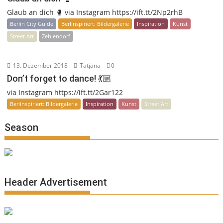
Glaub an dich 🥊 via Instagram https://ift.tt/2Np2rhB
Berlin City Guide
Berlinspiriert: Bildergalerie
Inspiration
Kunst
Street Art
Zehlendorf
13. Dezember 2018
Tatjana
0
Don’t forget to dance! 💃🏼
via Instagram https://ift.tt/2Gar122
Berlinspiriert: Bildergalerie
Inspiration
Kunst
Street Art
Season
Header Advertisement