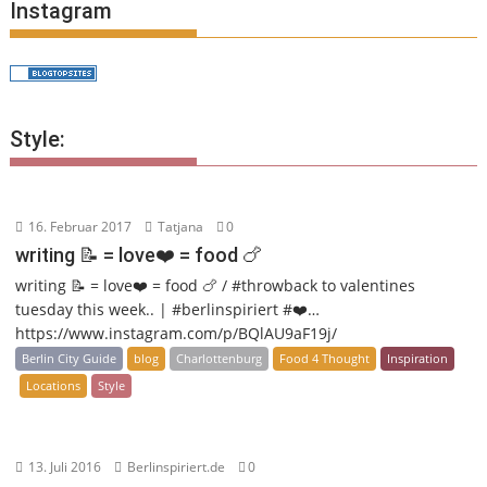
Instagram
Style:
16. Februar 2017
Tatjana
0
writing 📝 = love❤️ = food 🍗
writing 📝 = love❤️ = food 🍗 / #throwback to valentines
tuesday this week.. | #berlinspiriert #❤️…
https://www.instagram.com/p/BQlAU9aF19j/
Berlin City Guide
blog
Charlottenburg
Food 4 Thought
Inspiration
Locations
Style
13. Juli 2016
Berlinspiriert.de
0