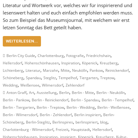
Literatur und Wortwerk vor, welches wir für inspirierend und
lesenswert halten und euch einfach empfohlen werden muss.
So zum Beispiel das Museumsjournal, mit welchem wir erst
letzen Sonntag das Bett geteilt haben.
WEITERLESEN...
,
,
,
,
Berlin City Guide
Charlottenburg
Fotografie
Friedrichshain
,
,
,
,
,
Hellersdorf
Hohenschönhausen
Inspiration
Köpenick
Kreuzberg
,
,
,
,
,
,
,
Lichtenberg
Literatur
Marzahn
Mitte
Neukölln
Pankow
Reinickendorf
,
,
,
,
,
,
Schöneberg
Spandau
Steglitz
Tempelhof
Tiergarten
Treptow
,
,
,
Wedding
Weißensee
Wilmersdorf
Zehlendorf
,
,
,
,
,
,
Anton Graff
Art
Ausstellung
Berlin
Berlin - Mitte
Berlin - Neukölln
,
,
,
,
Berlin - Pankow
Berlin - Reinickendorf
Berlin - Spandau
Berlin - Tempelhof
,
,
,
,
Berlin - Tiergarten
Berlin - Treptow
Berlin - Wedding
Berlin - Weißensee
,
,
,
Berlin - Wilmersdorf
Berlin - Zehlendorf
Berlin inspiriert
Berlin-
,
,
,
,
,
Schöneberg
Berlin-Steglitz
Berlinspires
berlinspiriert
blog
,
,
,
,
Charlottenburg - Wilmersdorf
Freizeit
Hauptstadt
Hellersdorf
,
,
,
,
,
,
Hohenschönhausen
Inspiration
inspiriert
Köpenick
Kreuzberg
Kultur