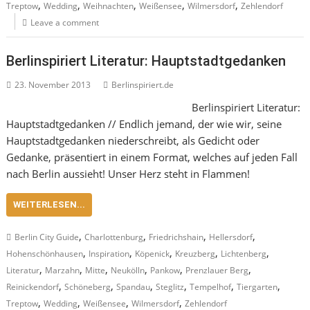
,
,
,
,
,
Treptow
Wedding
Weihnachten
Weißensee
Wilmersdorf
Zehlendorf
Leave a comment
Berlinspiriert Literatur: Hauptstadtgedanken
23. November 2013
Berlinspiriert.de
Berlinspiriert Literatur:
Hauptstadtgedanken // Endlich jemand, der wie wir, seine
Hauptstadtgedanken niederschreibt, als Gedicht oder
Gedanke, präsentiert in einem Format, welches auf jeden Fall
nach Berlin aussieht! Unser Herz steht in Flammen!
WEITERLESEN...
,
,
,
,
Berlin City Guide
Charlottenburg
Friedrichshain
Hellersdorf
,
,
,
,
,
Hohenschönhausen
Inspiration
Köpenick
Kreuzberg
Lichtenberg
,
,
,
,
,
,
Literatur
Marzahn
Mitte
Neukölln
Pankow
Prenzlauer Berg
,
,
,
,
,
,
Reinickendorf
Schöneberg
Spandau
Steglitz
Tempelhof
Tiergarten
,
,
,
,
Treptow
Wedding
Weißensee
Wilmersdorf
Zehlendorf