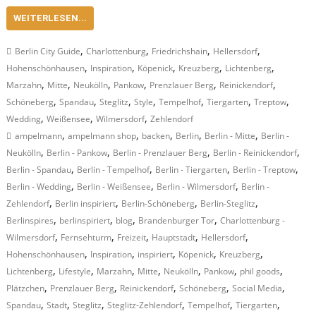
WEITERLESEN...
,
,
,
,
Berlin City Guide
Charlottenburg
Friedrichshain
Hellersdorf
,
,
,
,
,
Hohenschönhausen
Inspiration
Köpenick
Kreuzberg
Lichtenberg
,
,
,
,
,
,
Marzahn
Mitte
Neukölln
Pankow
Prenzlauer Berg
Reinickendorf
,
,
,
,
,
,
,
Schöneberg
Spandau
Steglitz
Style
Tempelhof
Tiergarten
Treptow
,
,
,
Wedding
Weißensee
Wilmersdorf
Zehlendorf
,
,
,
,
,
ampelmann
ampelmann shop
backen
Berlin
Berlin - Mitte
Berlin -
,
,
,
,
Neukölln
Berlin - Pankow
Berlin - Prenzlauer Berg
Berlin - Reinickendorf
,
,
,
,
Berlin - Spandau
Berlin - Tempelhof
Berlin - Tiergarten
Berlin - Treptow
,
,
,
Berlin - Wedding
Berlin - Weißensee
Berlin - Wilmersdorf
Berlin -
,
,
,
,
Zehlendorf
Berlin inspiriert
Berlin-Schöneberg
Berlin-Steglitz
,
,
,
,
Berlinspires
berlinspiriert
blog
Brandenburger Tor
Charlottenburg -
,
,
,
,
,
Wilmersdorf
Fernsehturm
Freizeit
Hauptstadt
Hellersdorf
,
,
,
,
,
Hohenschönhausen
Inspiration
inspiriert
Köpenick
Kreuzberg
,
,
,
,
,
,
,
Lichtenberg
Lifestyle
Marzahn
Mitte
Neukölln
Pankow
phil goods
,
,
,
,
,
Plätzchen
Prenzlauer Berg
Reinickendorf
Schöneberg
Social Media
,
,
,
,
,
,
Spandau
Stadt
Steglitz
Steglitz-Zehlendorf
Tempelhof
Tiergarten