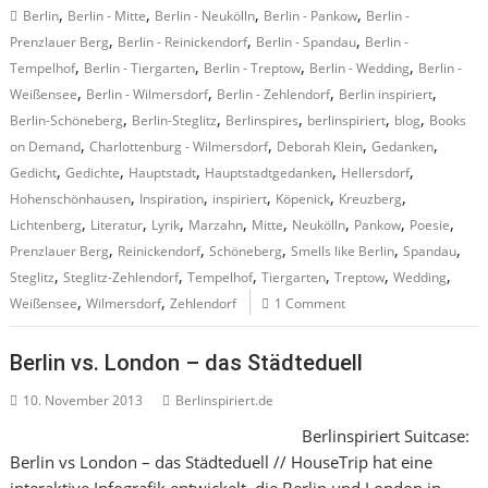
,
,
,
,
Berlin
Berlin - Mitte
Berlin - Neukölln
Berlin - Pankow
Berlin -
,
,
,
Prenzlauer Berg
Berlin - Reinickendorf
Berlin - Spandau
Berlin -
,
,
,
,
Tempelhof
Berlin - Tiergarten
Berlin - Treptow
Berlin - Wedding
Berlin -
,
,
,
,
Weißensee
Berlin - Wilmersdorf
Berlin - Zehlendorf
Berlin inspiriert
,
,
,
,
,
Berlin-Schöneberg
Berlin-Steglitz
Berlinspires
berlinspiriert
blog
Books
,
,
,
,
on Demand
Charlottenburg - Wilmersdorf
Deborah Klein
Gedanken
,
,
,
,
,
Gedicht
Gedichte
Hauptstadt
Hauptstadtgedanken
Hellersdorf
,
,
,
,
,
Hohenschönhausen
Inspiration
inspiriert
Köpenick
Kreuzberg
,
,
,
,
,
,
,
,
Lichtenberg
Literatur
Lyrik
Marzahn
Mitte
Neukölln
Pankow
Poesie
,
,
,
,
,
Prenzlauer Berg
Reinickendorf
Schöneberg
Smells like Berlin
Spandau
,
,
,
,
,
,
Steglitz
Steglitz-Zehlendorf
Tempelhof
Tiergarten
Treptow
Wedding
,
,
Weißensee
Wilmersdorf
Zehlendorf
1 Comment
Berlin vs. London – das Städteduell
10. November 2013
Berlinspiriert.de
Berlinspiriert Suitcase:
Berlin vs London – das Städteduell // HouseTrip hat eine