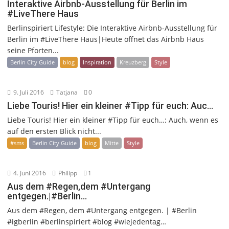
Interaktive Airbnb-Ausstellung für Berlin im
#LiveThere Haus
Berlinspiriert Lifestyle: Die Interaktive Airbnb-Ausstellung für
Berlin im #LiveThere Haus|Heute öffnet das Airbnb Haus
seine Pforten...
Berlin City Guide
blog
Inspiration
Kreuzberg
Style
9. Juli 2016
Tatjana
0
Liebe Touris! Hier ein kleiner #Tipp für euch: Auc…
Liebe Touris! Hier ein kleiner #Tipp für euch…: Auch, wenn es
auf den ersten Blick nicht...
#sms
Berlin City Guide
blog
Mitte
Style
4. Juni 2016
Philipp
1
Aus dem #Regen,dem #Untergang
entgegen.|#Berlin…
Aus dem #Regen, dem #Untergang entgegen. | #Berlin
#igberlin #berlinspiriert #blog #wiejedentag…