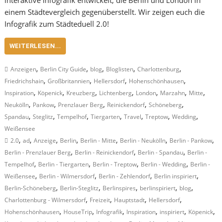
interaktive Infografik entwickelt, die Berlin und London in
einem Städtevergleich gegenüberstellt. Wir zeigen euch die
Infografik zum Städteduell 2.0!
WEITERLESEN...
,
,
,
,
,
Anzeigen
Berlin City Guide
blog
Bloglisten
Charlottenburg
,
,
,
,
Friedrichshain
Großbritannien
Hellersdorf
Hohenschönhausen
,
,
,
,
,
,
,
Inspiration
Köpenick
Kreuzberg
Lichtenberg
London
Marzahn
Mitte
,
,
,
,
,
Neukölln
Pankow
Prenzlauer Berg
Reinickendorf
Schöneberg
,
,
,
,
,
,
,
Spandau
Steglitz
Tempelhof
Tiergarten
Travel
Treptow
Wedding
Weißensee
,
,
,
,
,
,
,
2.0
ad
Anzeige
Berlin
Berlin - Mitte
Berlin - Neukölln
Berlin - Pankow
,
,
,
Berlin - Prenzlauer Berg
Berlin - Reinickendorf
Berlin - Spandau
Berlin -
,
,
,
,
Tempelhof
Berlin - Tiergarten
Berlin - Treptow
Berlin - Wedding
Berlin -
,
,
,
,
Weißensee
Berlin - Wilmersdorf
Berlin - Zehlendorf
Berlin inspiriert
,
,
,
,
,
Berlin-Schöneberg
Berlin-Steglitz
Berlinspires
berlinspiriert
blog
,
,
,
,
Charlottenburg - Wilmersdorf
Freizeit
Hauptstadt
Hellersdorf
,
,
,
,
,
,
Hohenschönhausen
HouseTrip
Infografik
Inspiration
inspiriert
Köpenick