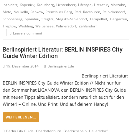
,
,
,
,
,
,
,
inspiriert
Köpenick
Kreuzberg
Lichtenberg
Lifestyle
Literatur
Marzahn
,
,
,
,
,
,
,
Mitte
Neukölln
Pankow
Prenzlauer Berg
Rad
Radtouren
Reinickendorf
,
,
,
,
,
,
Schöneberg
Spandau
Steglitz
Steglitz-Zehlendorf
Tempelhof
Tiergarten
,
,
,
,
Treptow
Wedding
Weißensee
Wilmersdorf
Zehlendorf
Leave a comment
Berlinspiriert Literatur: BERLIN INSPIRES City
Guide Winter Edition
19. Dezember 2014
Berlinspiriert.de
Berlinspiriert Literatur:
BERLIN INSPIRES City Guide Winter Edition // Nicht nur für
den Sommer hat LIGANOVA den BERLIN INSPIRES City Guide
mit neuen Tipps aktualisiert, sondern natürlich auch für den
Winter! – Online. Und Print. Und auf deinem Handy!
WEITERLESEN...
,
,
,
,
Berlin City Guide
Charlottenburg
Friedrichshain
Hellersdorf