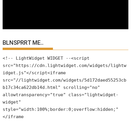
BLNSPRRT ME..
<!-- LightWidget WIDGET --<script
src="https://cdn.lightwidget.com/widgets/lightw
idget.js"</script<iframe
src="//lightwidget.com/widgets/5d172daed55253cb
b17c34ca622db14d.html" scrolling="no"
allowtransparency="true" class="lightwidget-
widget"
style="width:100%;border:0;overflow:hidden;"
</iframe