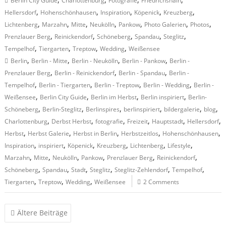
Berlin City Guide
Charlottenburg
Fotografie
Friedrichshain
,
,
,
,
,
Hellersdorf
Hohenschönhausen
Inspiration
Köpenick
Kreuzberg
,
,
,
,
,
,
,
Lichtenberg
Marzahn
Mitte
Neukölln
Pankow
Photo Galerien
Photos
,
,
,
,
,
Prenzlauer Berg
Reinickendorf
Schöneberg
Spandau
Steglitz
,
,
,
,
Tempelhof
Tiergarten
Treptow
Wedding
Weißensee
,
,
,
,
Berlin
Berlin - Mitte
Berlin - Neukölln
Berlin - Pankow
Berlin -
,
,
,
Prenzlauer Berg
Berlin - Reinickendorf
Berlin - Spandau
Berlin -
,
,
,
,
Tempelhof
Berlin - Tiergarten
Berlin - Treptow
Berlin - Wedding
Berlin -
,
,
,
,
Weißensee
Berlin City Guide
Berlin im Herbst
Berlin inspiriert
Berlin-
,
,
,
,
,
,
Schöneberg
Berlin-Steglitz
Berlinspires
berlinspiriert
bildergalerie
blog
,
,
,
,
,
,
Charlottenburg
Derbst Herbst
fotografie
Freizeit
Hauptstadt
Hellersdorf
,
,
,
,
,
Herbst
Herbst Galerie
Herbst in Berlin
Herbstzeitlos
Hohenschönhausen
,
,
,
,
,
,
Inspiration
inspiriert
Köpenick
Kreuzberg
Lichtenberg
Lifestyle
,
,
,
,
,
,
Marzahn
Mitte
Neukölln
Pankow
Prenzlauer Berg
Reinickendorf
,
,
,
,
,
,
Schöneberg
Spandau
Stadt
Steglitz
Steglitz-Zehlendorf
Tempelhof
,
,
,
Tiergarten
Treptow
Wedding
Weißensee
2 Comments
Beitragsnavigation
Ältere Beiträge