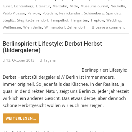
,
,
,
,
,
,
,
Kunst
Lichtenberg
Literatur
Marzahn
Mitte
Museumsjournal
Neukölln
,
,
,
,
,
,
Pablo Picasso
Pankow
Potsdam
Reinickendorf
Schöneberg
Spandau
,
,
,
,
,
,
Steglitz
Steglitz-Zehlendorf
Tempelhof
Tiergarten
Treptow
Wedding
,
,
,
Weißensee
Wien Berlin
Wilmersdorf
Zehlendorf
Leave a comment
Berlinspiriert Lifestyle: Derbst Herbst
(Bildergalerie)
13. Oktober 2013
Tatjana
Berlinspiriert Lifestyle:
Derbst Herbst (Bildergalerie) // Berlin ist immer anders,
immer originell. So jedenfalls das Klischee. In der Realität, ja
quasi in der direkten Natur, zeigt uns Berlin zu jeder Jahreszeit
wirklich ein anderes Gesicht. Das etwas derbe, aber dennoch
schöne Herbstgesicht wollen wir euch hier zeigen.
WEITERLESEN...
,
,
,
,