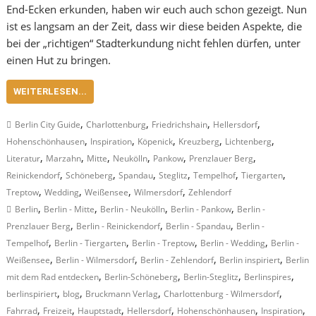
End-Ecken erkunden, haben wir euch auch schon gezeigt. Nun
ist es langsam an der Zeit, dass wir diese beiden Aspekte, die
bei der „richtigen“ Stadterkundung nicht fehlen dürfen, unter
einen Hut zu bringen.
WEITERLESEN...
,
,
,
,
Berlin City Guide
Charlottenburg
Friedrichshain
Hellersdorf
,
,
,
,
,
Hohenschönhausen
Inspiration
Köpenick
Kreuzberg
Lichtenberg
,
,
,
,
,
,
Literatur
Marzahn
Mitte
Neukölln
Pankow
Prenzlauer Berg
,
,
,
,
,
,
Reinickendorf
Schöneberg
Spandau
Steglitz
Tempelhof
Tiergarten
,
,
,
,
Treptow
Wedding
Weißensee
Wilmersdorf
Zehlendorf
,
,
,
,
Berlin
Berlin - Mitte
Berlin - Neukölln
Berlin - Pankow
Berlin -
,
,
,
Prenzlauer Berg
Berlin - Reinickendorf
Berlin - Spandau
Berlin -
,
,
,
,
Tempelhof
Berlin - Tiergarten
Berlin - Treptow
Berlin - Wedding
Berlin -
,
,
,
,
Weißensee
Berlin - Wilmersdorf
Berlin - Zehlendorf
Berlin inspiriert
Berlin
,
,
,
,
mit dem Rad entdecken
Berlin-Schöneberg
Berlin-Steglitz
Berlinspires
,
,
,
,
berlinspiriert
blog
Bruckmann Verlag
Charlottenburg - Wilmersdorf
,
,
,
,
,
,
Fahrrad
Freizeit
Hauptstadt
Hellersdorf
Hohenschönhausen
Inspiration