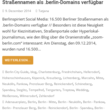
Straßennamen als .berlin-Domains verfügbar
9. Dezember 2014
Tatjana
Berlinspiriert Social Media: 16.500 Berliner Straßennamen als
.berlin-Domains verfügbar // Besonders ist diese Neuigkeit
wohl für Kiezinitiativen, Straßenportale oder Hyperlokal-
Journalismus, wie den Blog über die Oranienstraße „zoom-
berlin.com“ interessant: Am Dienstag, den 09.12.2014,
wurden rund 16.500…
WEITERLESEN...
,
,
,
,
,
Berlin City Guide
blog
Charlottenburg
Friedrichshain
Hellersdorf
,
,
,
,
,
,
Hohenschönhausen
Köpenick
Kreuzberg
Lichtenberg
Marzahn
Mitte
,
,
,
,
,
Neukölln
Pankow
Prenzlauer Berg
Reinickendorf
Schöneberg
,
,
,
,
,
,
Spandau
Steglitz
Tempelhof
Tiergarten
Treptow
Wedding
,
,
Weißensee
Wilmersdorf
Zehlendorf
,
,
,
,
,
Adenauerplatz
Berlin
Berlin - Mitte
Berlin - Neukölln
Berlin - Pankow
,
,
,
Berlin - Prenzlauer Berg
Berlin - Reinickendorf
Berlin - Spandau
Berlin -