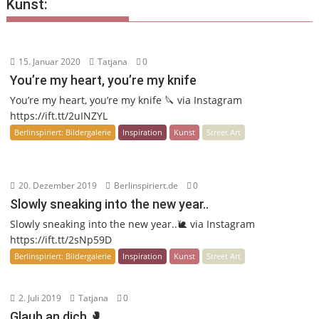
Kunst:
15. Januar 2020
Tatjana
0
You’re my heart, you’re my knife
You’re my heart, you’re my knife 🔪 via Instagram
https://ift.tt/2uINZYL
Berlinspiriert: Bildergalerie
Inspiration
Kunst
Street Art
20. Dezember 2019
Berlinspiriert.de
0
Slowly sneaking into the new year..
Slowly sneaking into the new year..🐌 via Instagram
https://ift.tt/2sNp59D
Berlinspiriert: Bildergalerie
Inspiration
Kunst
Street Art
2. Juli 2019
Tatjana
0
Glaub an dich 🥊