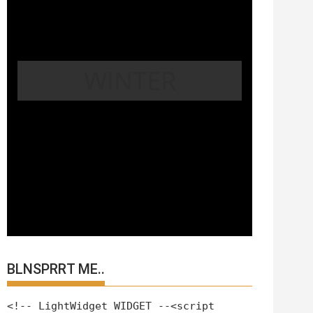
WINTER
BLNSPRRT ME..
<!-- LightWidget WIDGET --<script