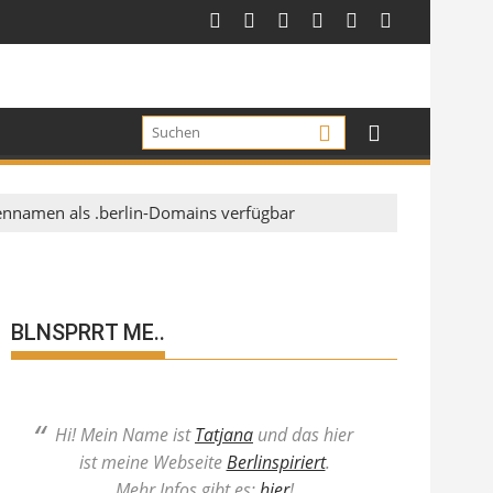
aßennamen als .berlin-Domains verfügbar
BLNSPRRT ME..
Hi! Mein Name ist
Tatjana
und das hier
ist meine Webseite
Berlinspiriert
.
Mehr Infos gibt es:
hier
!