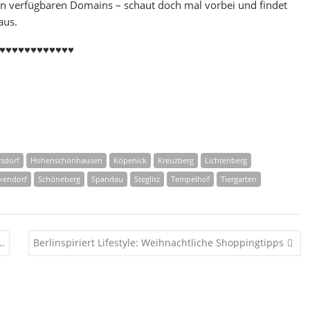
llen verfügbaren Domains – schaut doch mal vorbei und findet
aus.
♥♥♥♥♥♥♥♥♥♥♥♥
rsdorf
Hohenschönhausen
Köpenick
Kreuzberg
Lichtenberg
ckendorf
Schöneberg
Spandau
Steglitz
Tempelhof
Tiergarten
o…
Berlinspiriert Lifestyle: Weihnachtliche Shoppingtipps