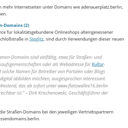
 mehr Internetseiten unter Domains wie adenauerplatz.berlin,
hen.
nce für lokalitätsgebundene Onlineshops alteingesessener
chloßstraße in
Steglitz
, sind durch Verwendungen dieser neuen
en-Domains sind vielfältig, etwa für Straßen- und
inkaufsgemeinschaften oder als Webadresse für
Kultur
-
d solche Namen für Betreiber von Portalen oder Blogs
en digital abbilden möchten, ausgesprochen interessant.
r Westend, das ab sofort unter www.flatowallee16.berlin
ichbar ist.“ – Dirk Krischenowski, Geschäftsführer der
 die Straßen-Domains bei den jeweiligen Vertriebspartnern
rassendomains.berlin.