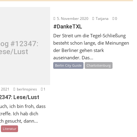
5. November 2020
Tatjana
0
#DankeTXL
Der Streit um die Tegel-Schließung
og #12347:
besteht schon lange, die Meinungen
der Berliner gehen stark
ese/Lust
auseinander. Das...
Berlin City Guide
Charlottenburg
 2021
berlinspires
1
2347: Lese/Lust
ch, ich bin froh, dass
treffe. Ich hab dich
h gesucht, dann...
Literatur