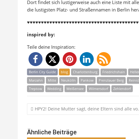
Dort findet sich lustigerweise auch eine Liste mit a
die lustigsten Platz- und Straßennamen in Berlin her
♥♥♥♥♥♥♥♥♥♥♥♥♥♥♥♥♥♥♥♥♥♥♥♥♥♥♥♥♥♥♥♥♥♥♥♥♥♥♥♥
inspired by:
Teile deine Inspiration:
Berlin City Guide
blog
Charlottenburg
Friedrichshain
Helle
Marzahn
Mitte
Neukölln
Pankow
Prenzlauer Berg
Reini
Treptow
Wedding
Weißensee
Wilmersdorf
Zehlendorf
Beitragsnavigation
HPY2! Deine Mutter sagt, deine Eltern sind alle v
Ähnliche Beiträge