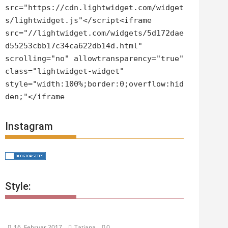
src="https://cdn.lightwidget.com/widget
s/lightwidget.js"</script<iframe
src="//lightwidget.com/widgets/5d172dae
d55253cbb17c34ca622db14d.html"
scrolling="no" allowtransparency="true"
class="lightwidget-widget"
style="width:100%;border:0;overflow:hid
den;"</iframe
Instagram
Style:
16. Februar 2017
Tatjana
0