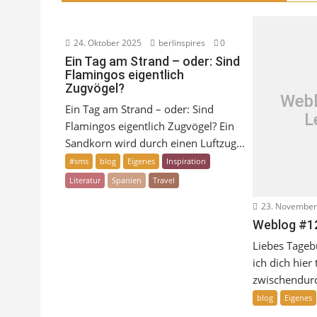
24. Oktober 2025
berlinspires
0
Ein Tag am Strand – oder: Sind
Flamingos eigentlich
Zugvögel?
Webl
Ein Tag am Strand – oder: Sind
L
Flamingos eigentlich Zugvögel? Ein
Sandkorn wird durch einen Luftzug...
#sms
blog
Eigenes
Inspiration
Literatur
Spanien
Travel
23. November
Weblog #1
Liebes Tagebu
ich dich hier 
zwischendurc
blog
Eigenes