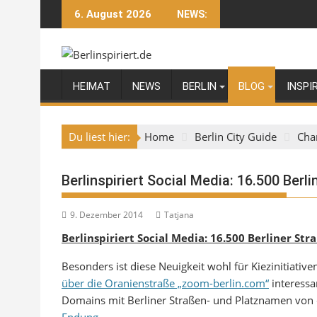
Skip
6. August 2026
NEWS:
to
content
HEIMAT
NEWS
BERLIN
BLOG
INSPI
Du liest hier:
Home
Berlin City Guide
Cha
Berlinspiriert Social Media: 16.500 Ber
9. Dezember 2014
Tatjana
Berlinspiriert Social Media: 16.500 Berliner S
Besonders ist diese Neuigkeit wohl für Kiezinitiati
über die Oranienstraße „zoom-berlin.com“
interessa
Domains mit Berliner Straßen- und Platznamen von