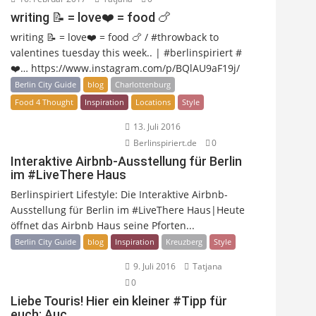
writing 📝 = love❤️ = food 🍗
writing 📝 = love❤️ = food 🍗 / #throwback to
valentines tuesday this week.. | #berlinspiriert #
❤️… https://www.instagram.com/p/BQlAU9aF19j/
Berlin City Guide
blog
Charlottenburg
Food 4 Thought
Inspiration
Locations
Style
13. Juli 2016
Berlinspiriert.de
0
Interaktive Airbnb-Ausstellung für Berlin
im #LiveThere Haus
Berlinspiriert Lifestyle: Die Interaktive Airbnb-
Ausstellung für Berlin im #LiveThere Haus|Heute
öffnet das Airbnb Haus seine Pforten...
Berlin City Guide
blog
Inspiration
Kreuzberg
Style
9. Juli 2016
Tatjana
0
Liebe Touris! Hier ein kleiner #Tipp für
euch: Auc…