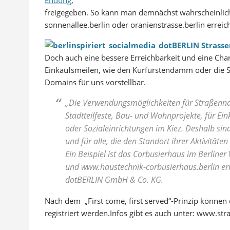
Endung
,
freigegeben. So kann man demnächst wahrscheinlich
sonnenallee.berlin oder oranienstrasse.berlin erreic
Doch auch eine bessere Erreichbarkeit und eine Cha
Einkaufsmeilen, wie den Kurfürstendamm oder die S
Domains für uns vorstellbar.
„Die Verwendungsmöglichkeiten für Straßennam
Stadtteilfeste, Bau- und Wohnprojekte, für E
oder Sozialeinrichtungen im Kiez. Deshalb sin
und für alle, die den Standort ihrer Aktivität
Ein Beispiel ist das Corbusierhaus im Berline
und www.haustechnik-corbusierhaus.berlin erre
dotBERLIN GmbH & Co. KG.
Nach dem „First come, first served“-Prinzip können
registriert werden.Infos gibt es auch unter: www.st