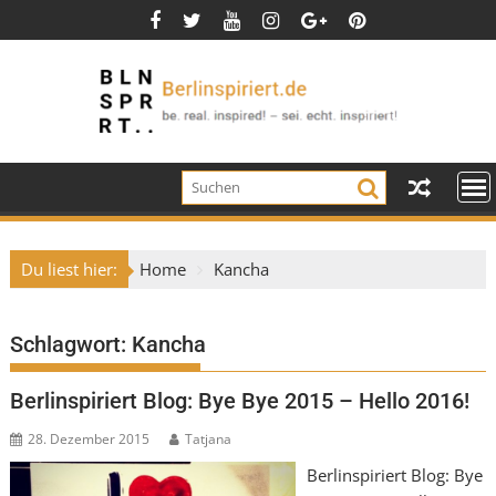
Skip
to
content
Du liest hier:
Home
Kancha
Schlagwort:
Kancha
Berlinspiriert Blog: Bye Bye 2015 – Hello 2016!
28. Dezember 2015
Tatjana
Berlinspiriert Blog: Bye