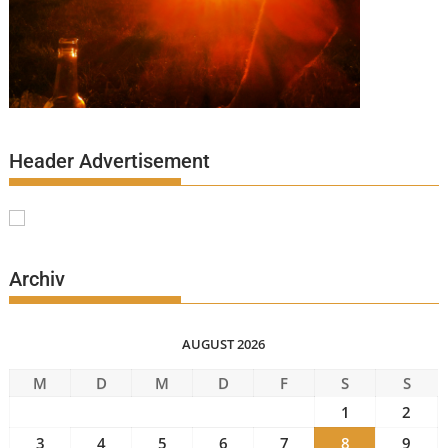
Header Advertisement
Archiv
AUGUST 2026
M
D
M
D
F
S
S
1
2
3
4
5
6
7
8
9