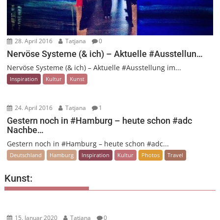
28. April 2016
Tatjana
0
Nervöse Systeme (& ich) – Aktuelle #Ausstellun…
Nervöse Systeme (& ich) – Aktuelle #Ausstellung im...
Inspiration
Kultur
Kunst
24. April 2016
Tatjana
1
Gestern noch in #Hamburg – heute schon #adc
Nachbe…
Gestern noch in #Hamburg – heute schon #adc...
Deutschland
Hamburg
Inspiration
Kultur
Photos
Travel
Kunst:
15. Januar 2020
Tatjana
0