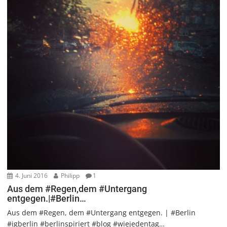
4. Juni 2016
Philipp
1
Aus dem #Regen,dem #Untergang
entgegen.|#Berlin…
Aus dem #Regen, dem #Untergang entgegen. | #Berlin
#igberlin #berlinspiriert #blog #wiejedentag…