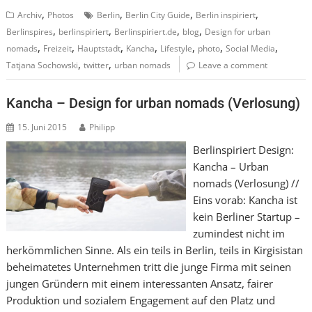
,
,
,
,
Archiv
Photos
Berlin
Berlin City Guide
Berlin inspiriert
,
,
,
,
Berlinspires
berlinspiriert
Berlinspiriert.de
blog
Design for urban
,
,
,
,
,
,
,
nomads
Freizeit
Hauptstadt
Kancha
Lifestyle
photo
Social Media
,
,
Tatjana Sochowski
twitter
urban nomads
Leave a comment
Kancha – Design for urban nomads (Verlosung)
15. Juni 2015
Philipp
Berlinspiriert Design:
Kancha – Urban
nomads (Verlosung) //
Eins vorab: Kancha ist
kein Berliner Startup –
zumindest nicht im
herkömmlichen Sinne. Als ein teils in Berlin, teils in Kirgisistan
beheimatetes Unternehmen tritt die junge Firma mit seinen
jungen Gründern mit einem interessanten Ansatz, fairer
Produktion und sozialem Engagement auf den Platz und