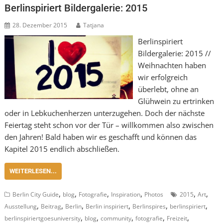
Berlinspiriert Bildergalerie: 2015
28. Dezember 2015
Tatjana
Berlinspiriert
Bildergalerie: 2015 //
Weihnachten haben
wir erfolgreich
überlebt, ohne an
Glühwein zu ertrinken
oder in Lebkuchenherzen unterzugehen. Doch der nächste
Feiertag steht schon vor der Tür – willkommen also zwischen
den Jahren! Bald haben wir es geschafft und können das
Kapitel 2015 endlich abschließen.
WEITERLESEN...
,
,
,
,
,
,
Berlin City Guide
blog
Fotografie
Inspiration
Photos
2015
Art
,
,
,
,
,
,
Ausstellung
Beitrag
Berlin
Berlin inspiriert
Berlinspires
berlinspiriert
,
,
,
,
,
berlinspiriertgoesuniversity
blog
community
fotografie
Freizeit