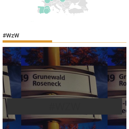
#WzW
#WZW