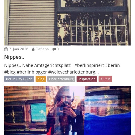
7. Juni 2016
Tatjana
0
Nippes..
Nippes.. Nähe Amtsgerichtsplatz| #berlinspiriert #berlin
#blog #berlinblogger #welovecharlottenburg...
Berlin City Guide
blog
Charlottenburg
Inspiration
Kultur