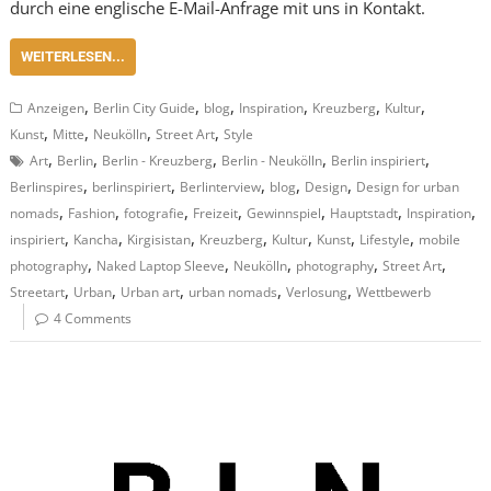
durch eine englische E-Mail-Anfrage mit uns in Kontakt.
WEITERLESEN...
,
,
,
,
,
,
Anzeigen
Berlin City Guide
blog
Inspiration
Kreuzberg
Kultur
,
,
,
,
Kunst
Mitte
Neukölln
Street Art
Style
,
,
,
,
,
Art
Berlin
Berlin - Kreuzberg
Berlin - Neukölln
Berlin inspiriert
,
,
,
,
,
Berlinspires
berlinspiriert
Berlinterview
blog
Design
Design for urban
,
,
,
,
,
,
,
nomads
Fashion
fotografie
Freizeit
Gewinnspiel
Hauptstadt
Inspiration
,
,
,
,
,
,
,
inspiriert
Kancha
Kirgisistan
Kreuzberg
Kultur
Kunst
Lifestyle
mobile
,
,
,
,
,
photography
Naked Laptop Sleeve
Neukölln
photography
Street Art
,
,
,
,
,
Streetart
Urban
Urban art
urban nomads
Verlosung
Wettbewerb
4 Comments