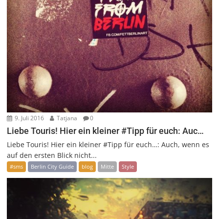
9. Juli 2016
Tatjana
0
Liebe Touris! Hier ein kleiner #Tipp für euch: Auc…
Liebe Touris! Hier ein kleiner #Tipp für euch…: Auch, wenn es
auf den ersten Blick nicht...
#sms
Berlin City Guide
blog
Mitte
Style