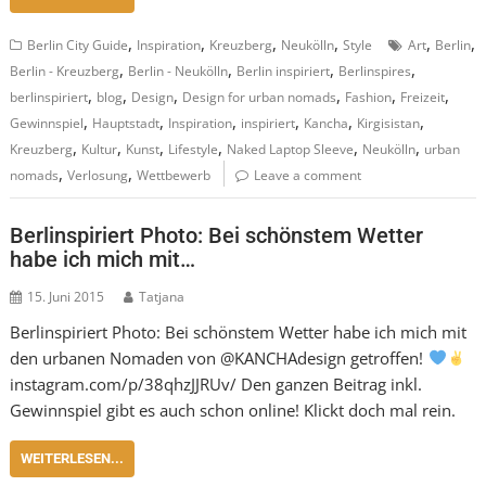
,
,
,
,
,
,
Berlin City Guide
Inspiration
Kreuzberg
Neukölln
Style
Art
Berlin
,
,
,
,
Berlin - Kreuzberg
Berlin - Neukölln
Berlin inspiriert
Berlinspires
,
,
,
,
,
,
berlinspiriert
blog
Design
Design for urban nomads
Fashion
Freizeit
,
,
,
,
,
,
Gewinnspiel
Hauptstadt
Inspiration
inspiriert
Kancha
Kirgisistan
,
,
,
,
,
,
Kreuzberg
Kultur
Kunst
Lifestyle
Naked Laptop Sleeve
Neukölln
urban
,
,
nomads
Verlosung
Wettbewerb
Leave a comment
Berlinspiriert Photo: Bei schönstem Wetter
habe ich mich mit…
15. Juni 2015
Tatjana
Berlinspiriert Photo: Bei schönstem Wetter habe ich mich mit
den urbanen Nomaden von @KANCHAdesign getroffen!
instagram.com/p/38qhzJJRUv/ Den ganzen Beitrag inkl.
Gewinnspiel gibt es auch schon online! Klickt doch mal rein.
WEITERLESEN...