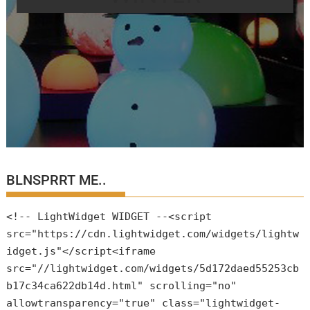
BLNSPRRT ME..
<!-- LightWidget WIDGET --<script
src="https://cdn.lightwidget.com/widgets/lightw
idget.js"</script<iframe
src="//lightwidget.com/widgets/5d172daed55253cb
b17c34ca622db14d.html" scrolling="no"
allowtransparency="true" class="lightwidget-