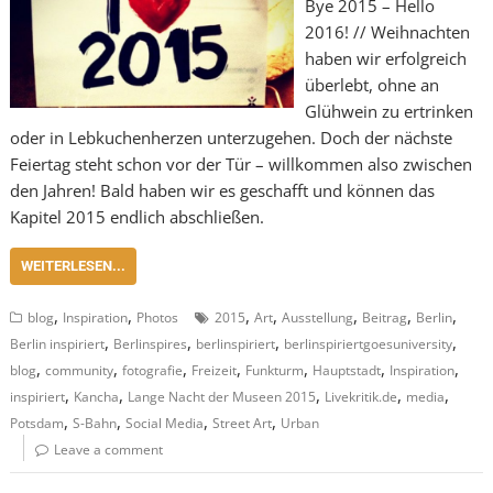
Bye 2015 – Hello
2016! // Weihnachten
haben wir erfolgreich
überlebt, ohne an
Glühwein zu ertrinken
oder in Lebkuchenherzen unterzugehen. Doch der nächste
Feiertag steht schon vor der Tür – willkommen also zwischen
den Jahren! Bald haben wir es geschafft und können das
Kapitel 2015 endlich abschließen.
WEITERLESEN...
,
,
,
,
,
,
,
blog
Inspiration
Photos
2015
Art
Ausstellung
Beitrag
Berlin
,
,
,
,
Berlin inspiriert
Berlinspires
berlinspiriert
berlinspiriertgoesuniversity
,
,
,
,
,
,
,
blog
community
fotografie
Freizeit
Funkturm
Hauptstadt
Inspiration
,
,
,
,
,
inspiriert
Kancha
Lange Nacht der Museen 2015
Livekritik.de
media
,
,
,
,
Potsdam
S-Bahn
Social Media
Street Art
Urban
Leave a comment