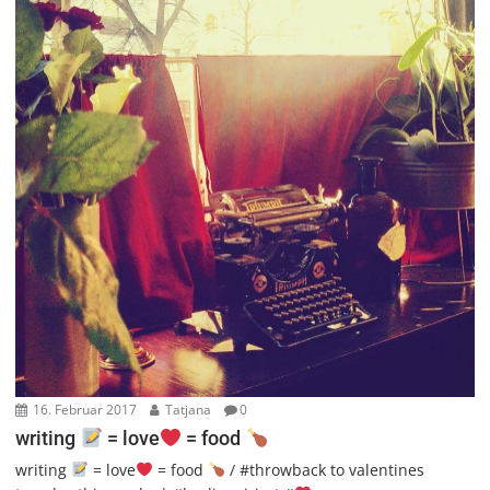
16. Februar 2017
Tatjana
0
writing
= love
= food
writing
= love
= food
/ #throwback to valentines