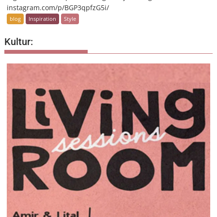
instagram.com/p/BGP3qpfzG5i/
blog
Inspiration
Style
Kultur: