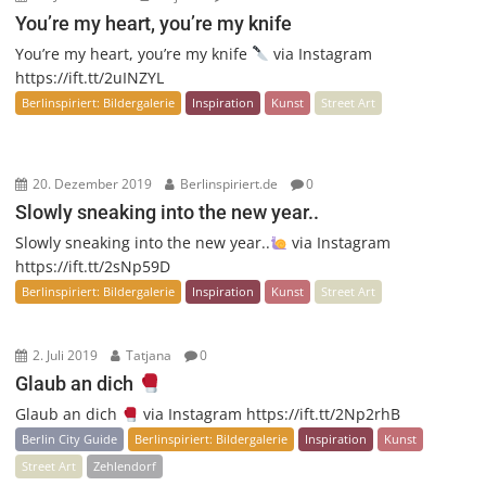
You’re my heart, you’re my knife
You’re my heart, you’re my knife
via Instagram
https://ift.tt/2uINZYL
Berlinspiriert: Bildergalerie
Inspiration
Kunst
Street Art
20. Dezember 2019
Berlinspiriert.de
0
Slowly sneaking into the new year..
Slowly sneaking into the new year..
via Instagram
https://ift.tt/2sNp59D
Berlinspiriert: Bildergalerie
Inspiration
Kunst
Street Art
2. Juli 2019
Tatjana
0
Glaub an dich
Glaub an dich
via Instagram https://ift.tt/2Np2rhB
Berlin City Guide
Berlinspiriert: Bildergalerie
Inspiration
Kunst
Street Art
Zehlendorf