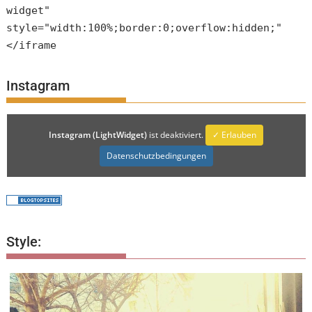
widget"
style="width:100%;border:0;overflow:hidden;"
</iframe
Instagram
Instagram (LightWidget)
ist deaktiviert.
✓ Erlauben
Datenschutzbedingungen
Style: