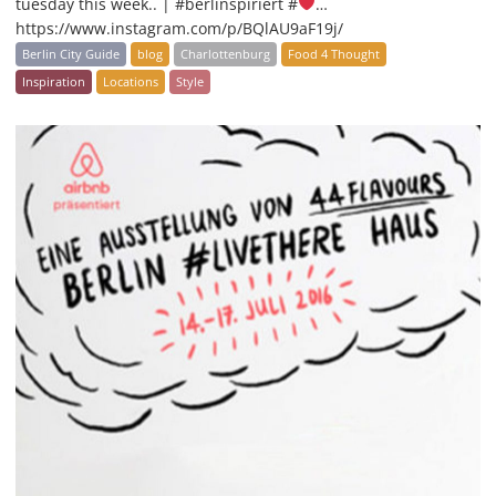
tuesday this week.. | #berlinspiriert #
…
https://www.instagram.com/p/BQlAU9aF19j/
Berlin City Guide
blog
Charlottenburg
Food 4 Thought
Inspiration
Locations
Style