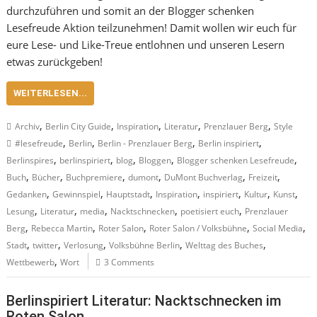
durchzuführen und somit an der Blogger schenken
Lesefreude Aktion teilzunehmen! Damit wollen wir euch für
eure Lese- und Like-Treue entlohnen und unseren Lesern
etwas zurückgeben!
WEITERLESEN...
,
,
,
,
,
Archiv
Berlin City Guide
Inspiration
Literatur
Prenzlauer Berg
Style
,
,
,
,
#lesefreude
Berlin
Berlin - Prenzlauer Berg
Berlin inspiriert
,
,
,
,
,
Berlinspires
berlinspiriert
blog
Bloggen
Blogger schenken Lesefreude
,
,
,
,
,
,
Buch
Bücher
Buchpremiere
dumont
DuMont Buchverlag
Freizeit
,
,
,
,
,
,
,
Gedanken
Gewinnspiel
Hauptstadt
Inspiration
inspiriert
Kultur
Kunst
,
,
,
,
,
Lesung
Literatur
media
Nacktschnecken
poetisiert euch
Prenzlauer
,
,
,
,
,
Berg
Rebecca Martin
Roter Salon
Roter Salon / Volksbühne
Social Media
,
,
,
,
,
Stadt
twitter
Verlosung
Volksbühne Berlin
Welttag des Buches
,
Wettbewerb
Wort
3 Comments
Berlinspiriert Literatur: Nacktschnecken im
Roten Salon