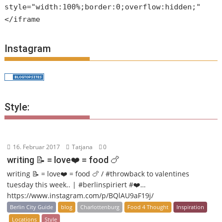
style="width:100%;border:0;overflow:hidden;"
</iframe
Instagram
Style:
16. Februar 2017
Tatjana
0
writing 📝 = love❤️ = food 🍗
writing 📝 = love❤️ = food 🍗 / #throwback to valentines
tuesday this week.. | #berlinspiriert #❤️…
https://www.instagram.com/p/BQlAU9aF19j/
Berlin City Guide
blog
Charlottenburg
Food 4 Thought
Inspiration
Locations
Style