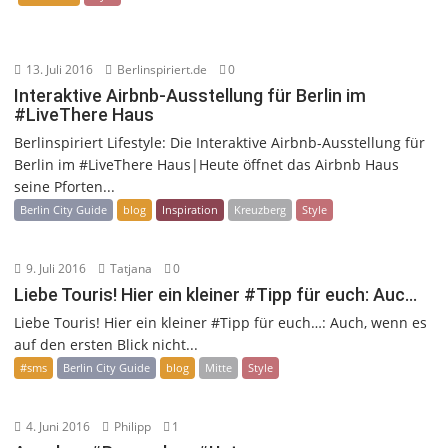
13. Juli 2016
Berlinspiriert.de
0
Interaktive Airbnb-Ausstellung für Berlin im
#LiveThere Haus
Berlinspiriert Lifestyle: Die Interaktive Airbnb-Ausstellung für
Berlin im #LiveThere Haus|Heute öffnet das Airbnb Haus
seine Pforten...
Berlin City Guide
blog
Inspiration
Kreuzberg
Style
9. Juli 2016
Tatjana
0
Liebe Touris! Hier ein kleiner #Tipp für euch: Auc…
Liebe Touris! Hier ein kleiner #Tipp für euch…: Auch, wenn es
auf den ersten Blick nicht...
#sms
Berlin City Guide
blog
Mitte
Style
4. Juni 2016
Philipp
1