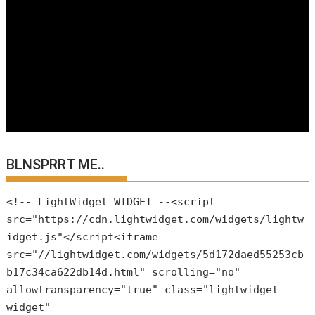
BLNSPRRT ME..
<!-- LightWidget WIDGET --<script
src="https://cdn.lightwidget.com/widgets/lightw
idget.js"</script<iframe
src="//lightwidget.com/widgets/5d172daed55253cb
b17c34ca622db14d.html" scrolling="no"
allowtransparency="true" class="lightwidget-
widget"