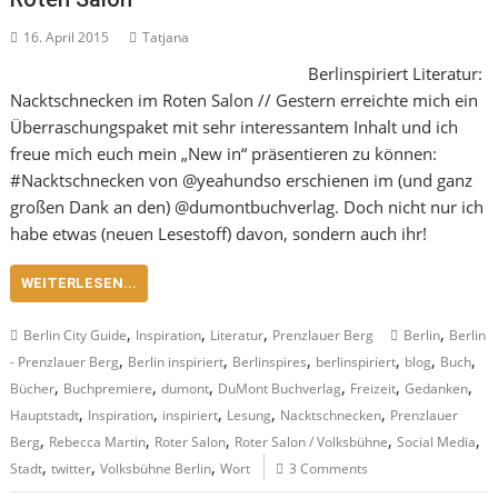
16. April 2015
Tatjana
Berlinspiriert Literatur:
Nacktschnecken im Roten Salon // Gestern erreichte mich ein
Überraschungspaket mit sehr interessantem Inhalt und ich
freue mich euch mein „New in“ präsentieren zu können:
#Nacktschnecken von @yeahundso erschienen im (und ganz
großen Dank an den) @dumontbuchverlag. Doch nicht nur ich
habe etwas (neuen Lesestoff) davon, sondern auch ihr!
WEITERLESEN...
,
,
,
,
Berlin City Guide
Inspiration
Literatur
Prenzlauer Berg
Berlin
Berlin
,
,
,
,
,
,
- Prenzlauer Berg
Berlin inspiriert
Berlinspires
berlinspiriert
blog
Buch
,
,
,
,
,
,
Bücher
Buchpremiere
dumont
DuMont Buchverlag
Freizeit
Gedanken
,
,
,
,
,
Hauptstadt
Inspiration
inspiriert
Lesung
Nacktschnecken
Prenzlauer
,
,
,
,
,
Berg
Rebecca Martin
Roter Salon
Roter Salon / Volksbühne
Social Media
,
,
,
Stadt
twitter
Volksbühne Berlin
Wort
3 Comments