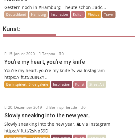
Gestern noch in #Hamburg – heute schon #adc...
Deutschland
Hamburg
Inspiration
Kultur
Photos
Travel
Kunst:
15. Januar 2020
Tatjana
0
You’re my heart, you’re my knife
You’re my heart, you’re my knife 🔪 via Instagram
https://ift.tt/2uINZYL
Berlinspiriert: Bildergalerie
Inspiration
Kunst
Street Art
20. Dezember 2019
Berlinspiriert.de
0
Slowly sneaking into the new year..
Slowly sneaking into the new year..🐌 via Instagram
https://ift.tt/2sNp59D
Berlinspiriert: Bildergalerie
Inspiration
Kunst
Street Art