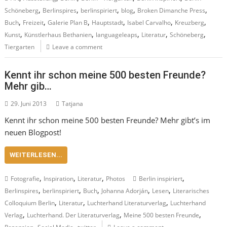
,
,
,
,
,
Schöneberg
Berlinspires
berlinspiriert
blog
Broken Dimanche Press
,
,
,
,
,
,
Buch
Freizeit
Galerie Plan B
Hauptstadt
Isabel Carvalho
Kreuzberg
,
,
,
,
,
Kunst
Künstlerhaus Bethanien
languageleaps
Literatur
Schöneberg
Tiergarten
Leave a comment
Kennt ihr schon meine 500 besten Freunde?
Mehr gib…
29. Juni 2013
Tatjana
Kennt ihr schon meine 500 besten Freunde? Mehr gibt’s im
neuen Blogpost!
WEITERLESEN...
,
,
,
,
Fotografie
Inspiration
Literatur
Photos
Berlin inspiriert
,
,
,
,
,
Berlinspires
berlinspiriert
Buch
Johanna Adorján
Lesen
Literarisches
,
,
,
Colloquium Berlin
Literatur
Luchterhand Literaturverlag
Luchterhand
,
,
,
Verlag
Luchterhand. Der Literaturverlag
Meine 500 besten Freunde
,
,