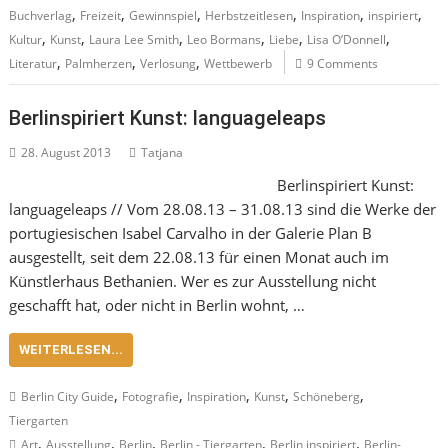
,
,
,
,
,
,
Buchverlag
Freizeit
Gewinnspiel
Herbstzeitlesen
Inspiration
inspiriert
,
,
,
,
,
,
Kultur
Kunst
Laura Lee Smith
Leo Bormans
Liebe
Lisa O’Donnell
,
,
,
Literatur
Palmherzen
Verlosung
Wettbewerb
9 Comments
Berlinspiriert Kunst: languageleaps
28. August 2013
Tatjana
Berlinspiriert Kunst:
languageleaps // Vom 28.08.13 – 31.08.13 sind die Werke der
portugiesischen Isabel Carvalho in der Galerie Plan B
ausgestellt, seit dem 22.08.13 für einen Monat auch im
Künstlerhaus Bethanien. Wer es zur Ausstellung nicht
geschafft hat, oder nicht in Berlin wohnt, …
WEITERLESEN...
,
,
,
,
,
Berlin City Guide
Fotografie
Inspiration
Kunst
Schöneberg
Tiergarten
,
,
,
,
,
Art
Ausstellung
Berlin
Berlin - Tiergarten
Berlin inspiriert
Berlin-