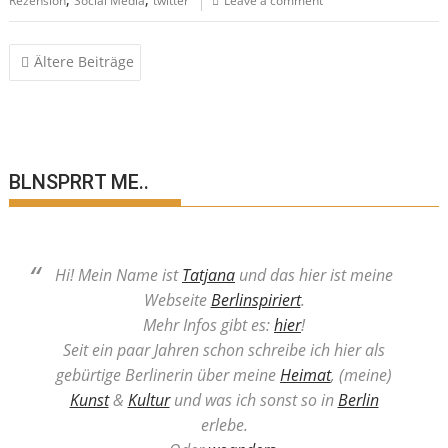
Rezension
Social Media
twitter
Leave a comment
Beitragsnavigation
Ältere Beiträge
BLNSPRRT ME..
Hi! Mein Name ist
Tatjana
und das hier ist meine
Webseite
Berlinspiriert
.
Mehr Infos gibt es:
hier
!
Seit ein paar Jahren schon schreibe ich hier als
gebürtige Berlinerin über meine
Heimat
, (meine)
Kunst
&
Kultur
und was ich sonst so in
Berlin
erlebe.