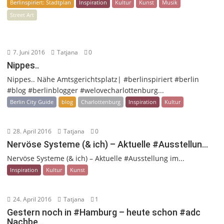
Berlinspiriert: Stadtplan
Inspiration
Kultur
Kunst
Musik
Street Art
7. Juni 2016
Tatjana
0
Nippes..
Nippes.. Nähe Amtsgerichtsplatz| #berlinspiriert #berlin
#blog #berlinblogger #welovecharlottenburg...
Berlin City Guide
blog
Charlottenburg
Inspiration
Kultur
28. April 2016
Tatjana
0
Nervöse Systeme (& ich) – Aktuelle #Ausstellun…
Nervöse Systeme (& ich) – Aktuelle #Ausstellung im...
Inspiration
Kultur
Kunst
24. April 2016
Tatjana
1
Gestern noch in #Hamburg – heute schon #adc
Nachbe…