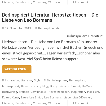
,
,
,
Literatur
Palmherzen
Verlosung
Wettbewerb
1 Comment
Berlinspiriert Literatur: Herbstzeitlesen – Die
Liebe von Leo Bormans
29. November 2013
Berlinspiriert.de
Berlinspiriert Literatur:
Herbstzeitlesen – Die Liebe von Leo Bormans // In unserer
Herbstzeitlesen Verlosung haben wir drei Bücher für euch und
eines ist voll gepackt mit…, sagen wir einfach,…schöner aber
schwerer Kost. Viel Spaß beim Reinschnuppern
WEITERLESEN...
,
,
,
,
Inspiration
Literatur
Style
Berlin inspiriert
Berlinspires
,
,
,
,
,
,
berlinspiriert
Bienensterben
blog
Buch
Bücher
dumont
DuMont
,
,
,
,
,
,
Buchverlag
Freizeit
Gewinnspiel
Herbstzeitlesen
Inspiration
inspiriert
,
,
,
,
,
,
Kultur
Kunst
Laura Lee Smith
Leo Bormans
Liebe
Lisa O’Donnell
,
,
,
Literatur
Palmherzen
Verlosung
Wettbewerb
1 Comment