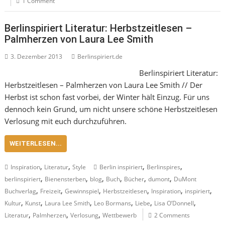
1 Comment
Berlinspiriert Literatur: Herbstzeitlesen –
Palmherzen von Laura Lee Smith
3. Dezember 2013
Berlinspiriert.de
Berlinspiriert Literatur:
Herbstzeitlesen – Palmherzen von Laura Lee Smith // Der
Herbst ist schon fast vorbei, der Winter hält Einzug. Für uns
dennoch kein Grund, um nicht unsere schöne Herbstzeitlesen
Verlosung mit euch durchzuführen.
WEITERLESEN...
,
,
,
,
Inspiration
Literatur
Style
Berlin inspiriert
Berlinspires
,
,
,
,
,
,
berlinspiriert
Bienensterben
blog
Buch
Bücher
dumont
DuMont
,
,
,
,
,
,
Buchverlag
Freizeit
Gewinnspiel
Herbstzeitlesen
Inspiration
inspiriert
,
,
,
,
,
,
Kultur
Kunst
Laura Lee Smith
Leo Bormans
Liebe
Lisa O’Donnell
,
,
,
Literatur
Palmherzen
Verlosung
Wettbewerb
2 Comments