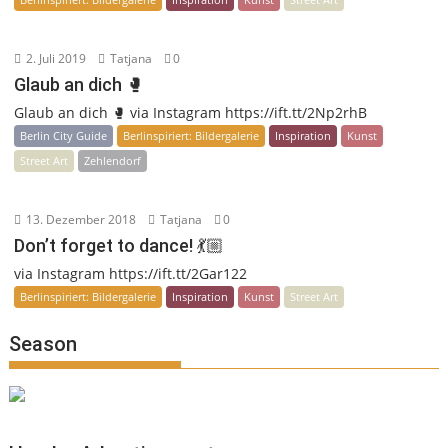
2. Juli 2019
Tatjana
0
Glaub an dich 🥊
Glaub an dich 🥊 via Instagram https://ift.tt/2Np2rhB
Berlin City Guide
Berlinspiriert: Bildergalerie
Inspiration
Kunst
Street Art
Zehlendorf
13. Dezember 2018
Tatjana
0
Don’t forget to dance! 💃🏼
via Instagram https://ift.tt/2Gar122
Berlinspiriert: Bildergalerie
Inspiration
Kunst
Street Art
Season