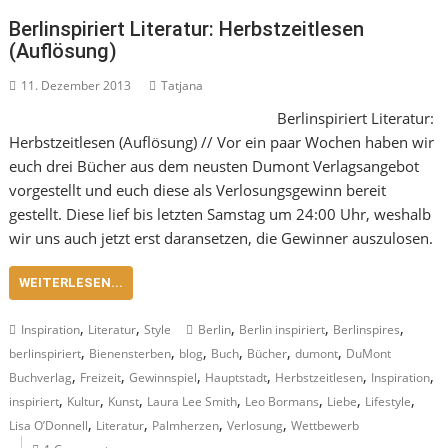
Berlinspiriert Literatur: Herbstzeitlesen
(Auflösung)
11. Dezember 2013
Tatjana
Berlinspiriert Literatur:
Herbstzeitlesen (Auflösung) // Vor ein paar Wochen haben wir
euch drei Bücher aus dem neusten Dumont Verlagsangebot
vorgestellt und euch diese als Verlosungsgewinn bereit
gestellt. Diese lief bis letzten Samstag um 24:00 Uhr, weshalb
wir uns auch jetzt erst daransetzen, die Gewinner auszulosen.
WEITERLESEN...
,
,
,
,
,
Inspiration
Literatur
Style
Berlin
Berlin inspiriert
Berlinspires
,
,
,
,
,
,
berlinspiriert
Bienensterben
blog
Buch
Bücher
dumont
DuMont
,
,
,
,
,
,
Buchverlag
Freizeit
Gewinnspiel
Hauptstadt
Herbstzeitlesen
Inspiration
,
,
,
,
,
,
,
inspiriert
Kultur
Kunst
Laura Lee Smith
Leo Bormans
Liebe
Lifestyle
,
,
,
,
Lisa O’Donnell
Literatur
Palmherzen
Verlosung
Wettbewerb