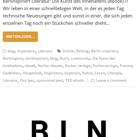
Berlinspiriert Literatur: Die Kunst des Innehaltens (eBook) //
Wir leben in einer schnelllebigen Welt, in der es jeden Tag
technische Neuerungen gibt und somit in einer, die sich jeden
einzelnen Tag noch ein Stückchen schneller dreht…
WEITERLESEN...
,
,
,
,
,
blog
Inspiration
Literatur
Article
Beitrag
Berlin inspiriert
,
,
,
,
,
Berlinspires
berlinspiriert
blog
Buch
community
Die Kunst des
,
,
,
,
,
,
Innehaltens
ebook
fischer ebooks
fischer verlage
fischerverlage
Freizeit
,
,
,
,
,
,
,
Gedanken
Hauptstadt
Inspiration
inspiriert
Kultur
Lesen
Lifestyle
,
,
,
Literatur
Pico Iyer
sponsored post
TED ebook
Leave a comment