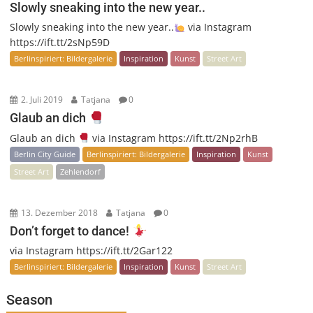
Slowly sneaking into the new year..
Slowly sneaking into the new year..
via Instagram
https://ift.tt/2sNp59D
Berlinspiriert: Bildergalerie
Inspiration
Kunst
Street Art
2. Juli 2019
Tatjana
0
Glaub an dich
Glaub an dich
via Instagram https://ift.tt/2Np2rhB
Berlin City Guide
Berlinspiriert: Bildergalerie
Inspiration
Kunst
Street Art
Zehlendorf
13. Dezember 2018
Tatjana
0
Don’t forget to dance!
via Instagram https://ift.tt/2Gar122
Berlinspiriert: Bildergalerie
Inspiration
Kunst
Street Art
Season