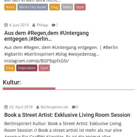
#sms
Berlin City Guide
blog
Mitte
Style
4. Juni 2016
Philipp
1
Aus dem #Regen,dem #Untergang
entgegen.|#Berlin…
Aus dem #Regen, dem #Untergang entgegen. | #Berlin
#igberlin #berlinspiriert #blog #wiejedentag…
instagram.com/p/BGP3qpfzG5i/
blog
Inspiration
Style
Kultur:
23. April 2018
Berlinspiriert.de
0
Book a Street Artist: Exklusive Living Room Session
Berlinspiriert Kultur: Book a Street Artist: Exklusive Living
Room Session // Book a street artisti ist mehr als nur eine
Agentur für Graffitti Künstler. Es ist die Heimat aller