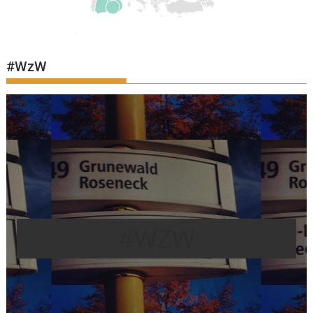
#WzW
#WZW