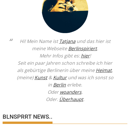
Hi! Mein Name ist
Tatjana
und das hier ist
meine Webseite
Berlinspiriert
.
Mehr Infos gibt es:
hier
!
Seit ein paar Jahren schon schreibe ich hier
als gebürtige Berlinerin über meine
Heimat
,
(meine)
Kunst
&
Kultur
und was ich sonst so
in
Berlin
erlebe.
Oder
woanders
.
Oder.
Überhaupt
.
BLNSPRRT NEWS..