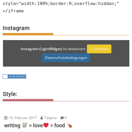
style="width:100%;border:0;overflow:hidden;"
</iframe
Instagram
Instagram (LightWidget)
ist deaktiviert.
✓ Erlauben
Datenschutzbedingungen
Style:
16. Februar 2017
Tatjana
0
writing
= love
= food