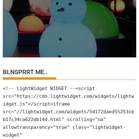
BLNSPRRT ME..
<!-- LightWidget WIDGET --<script
src="https://cdn.lightwidget.com/widgets/lightw
idget.js"</script<iframe
src="//lightwidget.com/widgets/5d172daed55253cb
b17c34ca622db14d.html" scrolling="no"
allowtransparency="true" class="lightwidget-
widget"