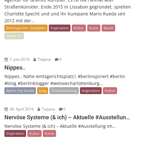
Straßenkünstler. Ende 2015 in Lissabon gegründet, spielten
Charlotte Specht und und ihr Kumpane Mario Rueda seit
2012 mit der...
Berlinspiriert: Stadtplan
Inspiration
Kultur
Kunst
Musik
Street Art
7. Juni 2016
Tatjana
0
Nippes..
Nippes.. Nähe Amtsgerichtsplatz| #berlinspiriert #berlin
#blog #berlinblogger #welovecharlottenburg...
Berlin City Guide
blog
Charlottenburg
Inspiration
Kultur
28. April 2016
Tatjana
0
Nervöse Systeme (& ich) – Aktuelle #Ausstellun…
Nervöse Systeme (& ich) – Aktuelle #Ausstellung im...
Inspiration
Kultur
Kunst