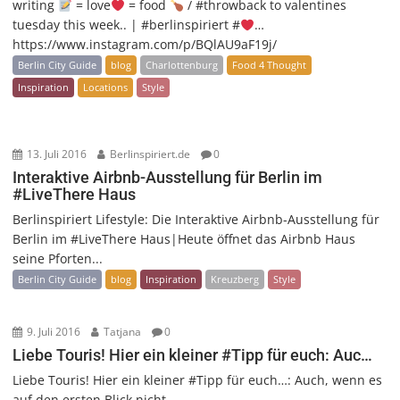
writing
= love
= food
/ #throwback to valentines
tuesday this week.. | #berlinspiriert #
…
https://www.instagram.com/p/BQlAU9aF19j/
Berlin City Guide
blog
Charlottenburg
Food 4 Thought
Inspiration
Locations
Style
13. Juli 2016
Berlinspiriert.de
0
Interaktive Airbnb-Ausstellung für Berlin im
#LiveThere Haus
Berlinspiriert Lifestyle: Die Interaktive Airbnb-Ausstellung für
Berlin im #LiveThere Haus|Heute öffnet das Airbnb Haus
seine Pforten...
Berlin City Guide
blog
Inspiration
Kreuzberg
Style
9. Juli 2016
Tatjana
0
Liebe Touris! Hier ein kleiner #Tipp für euch: Auc…
Liebe Touris! Hier ein kleiner #Tipp für euch…: Auch, wenn es
auf den ersten Blick nicht...