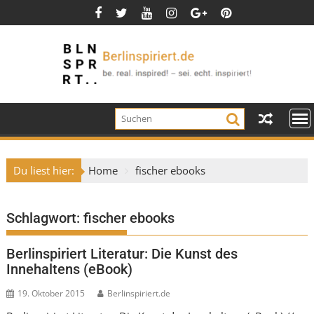
Skip
to
content
Du liest hier:
Home
fischer ebooks
Schlagwort:
fischer ebooks
Berlinspiriert Literatur: Die Kunst des
Innehaltens (eBook)
19. Oktober 2015
Berlinspiriert.de