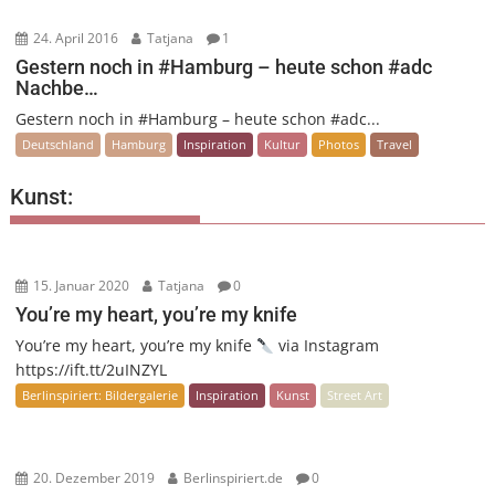
24. April 2016
Tatjana
1
Gestern noch in #Hamburg – heute schon #adc
Nachbe…
Gestern noch in #Hamburg – heute schon #adc...
Deutschland
Hamburg
Inspiration
Kultur
Photos
Travel
Kunst:
15. Januar 2020
Tatjana
0
You’re my heart, you’re my knife
You’re my heart, you’re my knife
via Instagram
https://ift.tt/2uINZYL
Berlinspiriert: Bildergalerie
Inspiration
Kunst
Street Art
20. Dezember 2019
Berlinspiriert.de
0