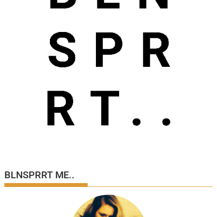
BLNSPRRT ME..