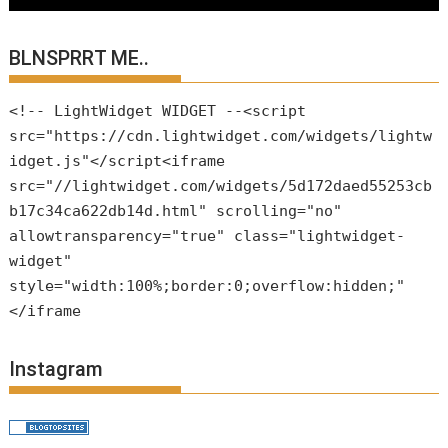
BLNSPRRT ME..
<!-- LightWidget WIDGET --<script
src="https://cdn.lightwidget.com/widgets/lightw
idget.js"</script<iframe
src="//lightwidget.com/widgets/5d172daed55253cb
b17c34ca622db14d.html" scrolling="no"
allowtransparency="true" class="lightwidget-
widget"
style="width:100%;border:0;overflow:hidden;"
</iframe
Instagram