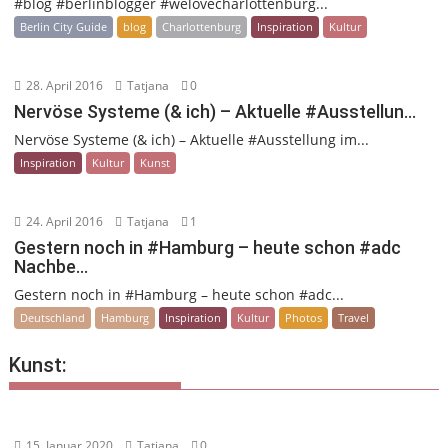
#blog #berlinblogger #welovecharlottenburg...
Berlin City Guide
blog
Charlottenburg
Inspiration
Kultur
28. April 2016
Tatjana
0
Nervöse Systeme (& ich) – Aktuelle #Ausstellun…
Nervöse Systeme (& ich) – Aktuelle #Ausstellung im...
Inspiration
Kultur
Kunst
24. April 2016
Tatjana
1
Gestern noch in #Hamburg – heute schon #adc
Nachbe…
Gestern noch in #Hamburg – heute schon #adc...
Deutschland
Hamburg
Inspiration
Kultur
Photos
Travel
Kunst:
15. Januar 2020
Tatjana
0