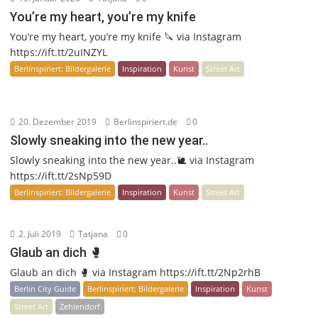
You’re my heart, you’re my knife
You’re my heart, you’re my knife 🔪 via Instagram
https://ift.tt/2uINZYL
Berlinspiriert: Bildergalerie
Inspiration
Kunst
Street Art
20. Dezember 2019
Berlinspiriert.de
0
Slowly sneaking into the new year..
Slowly sneaking into the new year..🐌 via Instagram
https://ift.tt/2sNp59D
Berlinspiriert: Bildergalerie
Inspiration
Kunst
Street Art
2. Juli 2019
Tatjana
0
Glaub an dich 🥊
Glaub an dich 🥊 via Instagram https://ift.tt/2Np2rhB
Berlin City Guide
Berlinspiriert: Bildergalerie
Inspiration
Kunst
Street Art
Zehlendorf