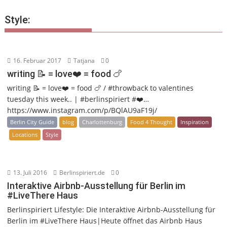
Style:
16. Februar 2017
Tatjana
0
writing 📝 = love❤️ = food 🍗
writing 📝 = love❤️ = food 🍗 / #throwback to valentines
tuesday this week.. | #berlinspiriert #❤️…
https://www.instagram.com/p/BQlAU9aF19j/
Berlin City Guide
blog
Charlottenburg
Food 4 Thought
Inspiration
Locations
Style
13. Juli 2016
Berlinspiriert.de
0
Interaktive Airbnb-Ausstellung für Berlin im
#LiveThere Haus
Berlinspiriert Lifestyle: Die Interaktive Airbnb-Ausstellung für
Berlin im #LiveThere Haus|Heute öffnet das Airbnb Haus