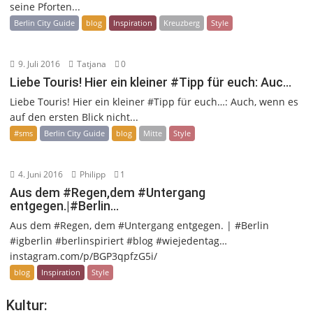
seine Pforten...
Berlin City Guide
blog
Inspiration
Kreuzberg
Style
9. Juli 2016
Tatjana
0
Liebe Touris! Hier ein kleiner #Tipp für euch: Auc…
Liebe Touris! Hier ein kleiner #Tipp für euch…: Auch, wenn es
auf den ersten Blick nicht...
#sms
Berlin City Guide
blog
Mitte
Style
4. Juni 2016
Philipp
1
Aus dem #Regen,dem #Untergang
entgegen.|#Berlin…
Aus dem #Regen, dem #Untergang entgegen. | #Berlin
#igberlin #berlinspiriert #blog #wiejedentag…
instagram.com/p/BGP3qpfzG5i/
blog
Inspiration
Style
Kultur: