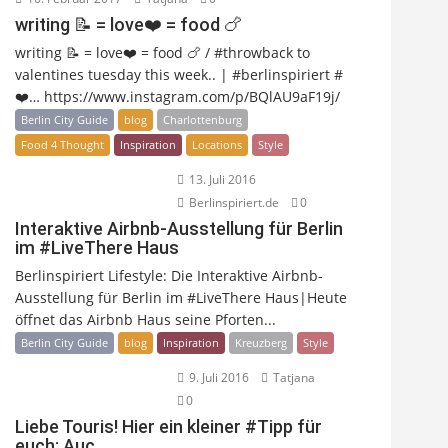
writing 📝 = love❤️ = food 🍗
writing 📝 = love❤️ = food 🍗 / #throwback to
valentines tuesday this week.. | #berlinspiriert #
❤️… https://www.instagram.com/p/BQlAU9aF19j/
Berlin City Guide
blog
Charlottenburg
Food 4 Thought
Inspiration
Locations
Style
13. Juli 2016
Berlinspiriert.de
0
Interaktive Airbnb-Ausstellung für Berlin
im #LiveThere Haus
Berlinspiriert Lifestyle: Die Interaktive Airbnb-
Ausstellung für Berlin im #LiveThere Haus|Heute
öffnet das Airbnb Haus seine Pforten...
Berlin City Guide
blog
Inspiration
Kreuzberg
Style
9. Juli 2016
Tatjana
0
Liebe Touris! Hier ein kleiner #Tipp für
euch: Auc…