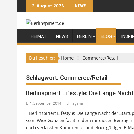
Skip
7. August 2026
NEWS:
to
content
HEIMAT
NEWS
BERLIN
BLOG
INSPI
Du liest hier:
Home
Commerce/Retail
Schlagwort:
Commerce/Retail
Berlinspiriert Lifestyle: Die Lange Nach
1. September 2014
Tatjana
Berlinspiriert Lifestyle: Die Lange Nacht der Startu
sein! Wie? Ganz einfach! In dem ihr diesen Beitrag
euch verfassten Kommentar und einer gültigen E-Mai