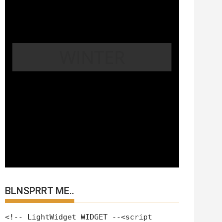
WINTER
BLNSPRRT ME..
<!-- LightWidget WIDGET --<script