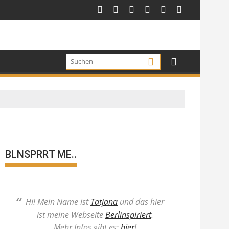
BLNSPRRT ME..
Hi! Mein Name ist
Tatjana
und das hier
ist meine Webseite
Berlinspiriert
.
Mehr Infos gibt es:
hier
!