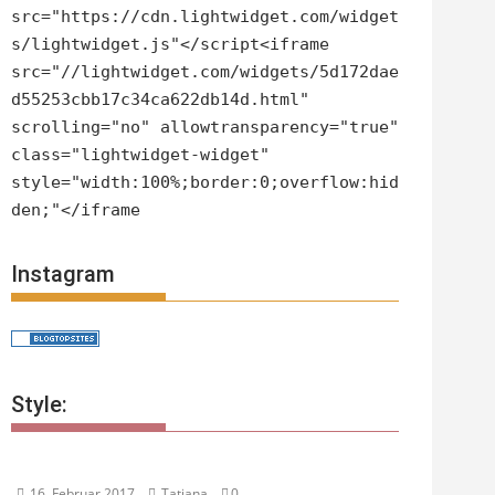
src="https://cdn.lightwidget.com/widget
s/lightwidget.js"</script<iframe
src="//lightwidget.com/widgets/5d172dae
d55253cbb17c34ca622db14d.html"
scrolling="no" allowtransparency="true"
class="lightwidget-widget"
style="width:100%;border:0;overflow:hid
den;"</iframe
Instagram
Style:
16. Februar 2017
Tatjana
0