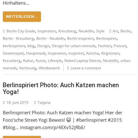
Hinhaltens…
WEITERLESEN...
,
,
,
,
,
,
Berlin City Guide
Inspiration
Kreuzberg
Neukölln
Style
Art
Berlin
,
,
,
,
Berlin - Kreuzberg
Berlin - Neukölln
Berlin inspiriert
Berlinspires
,
,
,
,
,
,
berlinspiriert
blog
Design
Design for urban nomads
Fashion
Freizeit
,
,
,
,
,
,
Gewinnspiel
Hauptstadt
Inspiration
inspiriert
Kancha
Kirgisistan
,
,
,
,
,
,
Kreuzberg
Kultur
Kunst
Lifestyle
Naked Laptop Sleeve
Neukölln
urban
,
,
nomads
Verlosung
Wettbewerb
Leave a comment
Berlinspiriert Photo: Auch Katzen machen
Yoga!
18. Juni 2015
Tatjana
Berlinspiriert Photo: Auch Katzen machen Yoga! Hier der
Foos’sche Street-Yogi Beweis! 😺 | #berlinspiriert #2015
#blog… instagram.com/p/4EXv52JRbE/