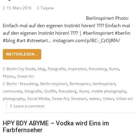
15. März 2016
Tatjana
Berlinspiriert Photo:
Einfach mal auf den eigenen Instinkt hören! ???? Einfach mal
auf den eigenen Instinkt hören! ???? | #berlinspiriert #berlin
#blog #art #streetart… instagram.com/p/BC-_CzOJRfA/
WEITERLESEN...
,
,
,
,
,
,
Berlin City Guide
blog
Fotografie
Inspiration
Kreuzberg
Kunst
,
Photos
Street Art
,
,
,
,
Berlin - Kreuzberg
Berlin inspiriert
Berlinspires
berlinspiriert
,
,
,
,
,
,
community
fotografie
Graffiti
Kreuzberg
Kunst
mobile photography
,
,
,
,
,
,
photography
Social Media
Street Art
Streetart
twitter
Urban
Urban art
Leave a comment
HPY BDY ABYME – Vodka wird Eins im
Farbfernseher