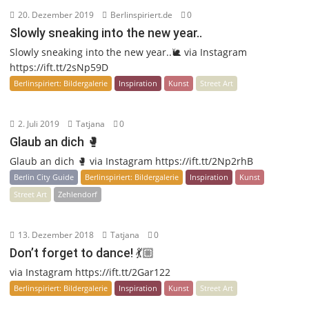
20. Dezember 2019
Berlinspiriert.de
0
Slowly sneaking into the new year..
Slowly sneaking into the new year..🐌 via Instagram
https://ift.tt/2sNp59D
Berlinspiriert: Bildergalerie
Inspiration
Kunst
Street Art
2. Juli 2019
Tatjana
0
Glaub an dich 🥊
Glaub an dich 🥊 via Instagram https://ift.tt/2Np2rhB
Berlin City Guide
Berlinspiriert: Bildergalerie
Inspiration
Kunst
Street Art
Zehlendorf
13. Dezember 2018
Tatjana
0
Don’t forget to dance! 💃🏼
via Instagram https://ift.tt/2Gar122
Berlinspiriert: Bildergalerie
Inspiration
Kunst
Street Art