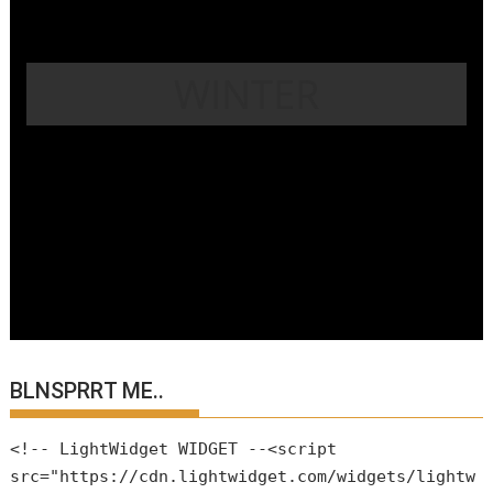
WINTER
BLNSPRRT ME..
<!-- LightWidget WIDGET --<script
src="https://cdn.lightwidget.com/widgets/lightw