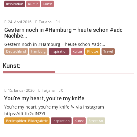
Inspiration
Kultur
Kunst
24. April 2016
Tatjana
1
Gestern noch in #Hamburg – heute schon #adc
Nachbe…
Gestern noch in #Hamburg – heute schon #adc...
Deutschland
Hamburg
Inspiration
Kultur
Photos
Travel
Kunst:
15. Januar 2020
Tatjana
0
You’re my heart, you’re my knife
You’re my heart, you’re my knife 🔪 via Instagram
https://ift.tt/2uINZYL
Berlinspiriert: Bildergalerie
Inspiration
Kunst
Street Art