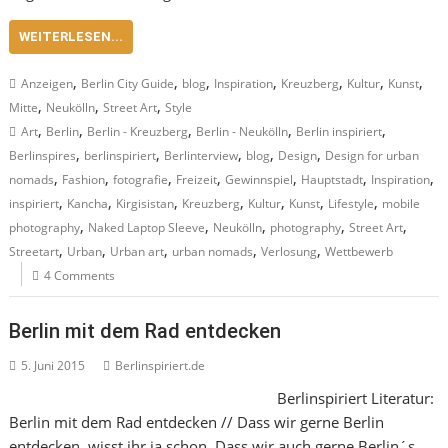
WEITERLESEN...
,
,
,
,
,
,
,
Anzeigen
Berlin City Guide
blog
Inspiration
Kreuzberg
Kultur
Kunst
,
,
,
Mitte
Neukölln
Street Art
Style
,
,
,
,
,
Art
Berlin
Berlin - Kreuzberg
Berlin - Neukölln
Berlin inspiriert
,
,
,
,
,
Berlinspires
berlinspiriert
Berlinterview
blog
Design
Design for urban
,
,
,
,
,
,
,
nomads
Fashion
fotografie
Freizeit
Gewinnspiel
Hauptstadt
Inspiration
,
,
,
,
,
,
,
inspiriert
Kancha
Kirgisistan
Kreuzberg
Kultur
Kunst
Lifestyle
mobile
,
,
,
,
,
photography
Naked Laptop Sleeve
Neukölln
photography
Street Art
,
,
,
,
,
Streetart
Urban
Urban art
urban nomads
Verlosung
Wettbewerb
4 Comments
Berlin mit dem Rad entdecken
5. Juni 2015
Berlinspiriert.de
Berlinspiriert Literatur:
Berlin mit dem Rad entdecken // Dass wir gerne Berlin
entdecken, wisst ihr ja schon. Dass wir auch gerne Berlin´s