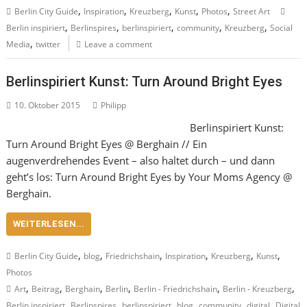
,
,
,
,
,
Berlin City Guide
Inspiration
Kreuzberg
Kunst
Photos
Street Art
,
,
,
,
,
Berlin inspiriert
Berlinspires
berlinspiriert
community
Kreuzberg
Social
,
Media
twitter
Leave a comment
Berlinspiriert Kunst: Turn Around Bright Eyes
10. Oktober 2015
Philipp
Berlinspiriert Kunst:
Turn Around Bright Eyes @ Berghain // Ein
augenverdrehendes Event – also haltet durch – und dann
geht’s los: Turn Around Bright Eyes by Your Moms Agency @
Berghain.
WEITERLESEN...
,
,
,
,
,
,
Berlin City Guide
blog
Friedrichshain
Inspiration
Kreuzberg
Kunst
Photos
,
,
,
,
,
,
Art
Beitrag
Berghain
Berlin
Berlin - Friedrichshain
Berlin - Kreuzberg
,
,
,
,
,
,
Berlin inspiriert
Berlinspires
berlinspiriert
blog
community
digital
Digital