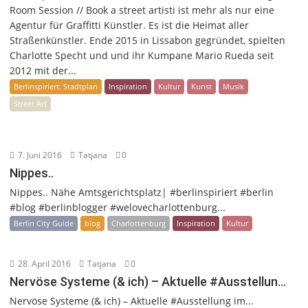
Room Session // Book a street artisti ist mehr als nur eine
Agentur für Graffitti Künstler. Es ist die Heimat aller
Straßenkünstler. Ende 2015 in Lissabon gegründet, spielten
Charlotte Specht und und ihr Kumpane Mario Rueda seit
2012 mit der...
Berlinspiriert: Stadtplan
Inspiration
Kultur
Kunst
Musik
Street Art
7. Juni 2016
Tatjana
0
Nippes..
Nippes.. Nähe Amtsgerichtsplatz| #berlinspiriert #berlin
#blog #berlinblogger #welovecharlottenburg...
Berlin City Guide
blog
Charlottenburg
Inspiration
Kultur
28. April 2016
Tatjana
0
Nervöse Systeme (& ich) – Aktuelle #Ausstellun…
Nervöse Systeme (& ich) – Aktuelle #Ausstellung im...