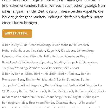
End-Ecken erkunden, haben wir euch auch schon gezeigt. Nun
ist es langsam an der Zeit, dass wir diese beiden Aspekte, die
bei der „richtigen“ Stadterkundung nicht fehlen dürfen, unter
einen Hut zu bringen.
WEITERLESEN...
,
,
,
,
Berlin City Guide
Charlottenburg
Friedrichshain
Hellersdorf
,
,
,
,
,
Hohenschönhausen
Inspiration
Köpenick
Kreuzberg
Lichtenberg
,
,
,
,
,
,
Literatur
Marzahn
Mitte
Neukölln
Pankow
Prenzlauer Berg
,
,
,
,
,
,
Reinickendorf
Schöneberg
Spandau
Steglitz
Tempelhof
Tiergarten
,
,
,
,
Treptow
Wedding
Weißensee
Wilmersdorf
Zehlendorf
,
,
,
,
Berlin
Berlin - Mitte
Berlin - Neukölln
Berlin - Pankow
Berlin -
,
,
,
Prenzlauer Berg
Berlin - Reinickendorf
Berlin - Spandau
Berlin -
,
,
,
,
Tempelhof
Berlin - Tiergarten
Berlin - Treptow
Berlin - Wedding
Berlin -
,
,
,
,
Weißensee
Berlin - Wilmersdorf
Berlin - Zehlendorf
Berlin inspiriert
Berlin
,
,
,
,
mit dem Rad entdecken
Berlin-Schöneberg
Berlin-Steglitz
Berlinspires
,
,
,
,
berlinspiriert
blog
Bruckmann Verlag
Charlottenburg - Wilmersdorf
,
,
,
,
,
,