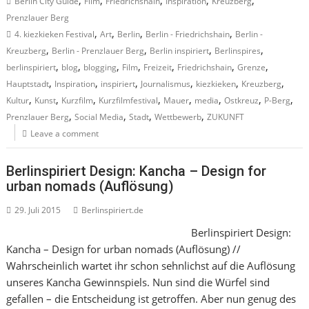
Berlin City Guide
Film
Friedrichshain
Inspiration
Kreuzberg
Prenzlauer Berg
,
,
,
,
4. kiezkieken Festival
Art
Berlin
Berlin - Friedrichshain
Berlin -
,
,
,
,
Kreuzberg
Berlin - Prenzlauer Berg
Berlin inspiriert
Berlinspires
,
,
,
,
,
,
,
berlinspiriert
blog
blogging
Film
Freizeit
Friedrichshain
Grenze
,
,
,
,
,
,
Hauptstadt
Inspiration
inspiriert
Journalismus
kiezkieken
Kreuzberg
,
,
,
,
,
,
,
,
Kultur
Kunst
Kurzfilm
Kurzfilmfestival
Mauer
media
Ostkreuz
P-Berg
,
,
,
,
Prenzlauer Berg
Social Media
Stadt
Wettbewerb
ZUKUNFT
Leave a comment
Berlinspiriert Design: Kancha – Design for
urban nomads (Auflösung)
29. Juli 2015
Berlinspiriert.de
Berlinspiriert Design:
Kancha – Design for urban nomads (Auflösung) //
Wahrscheinlich wartet ihr schon sehnlichst auf die Auflösung
unseres Kancha Gewinnspiels. Nun sind die Würfel sind
gefallen – die Entscheidung ist getroffen. Aber nun genug des