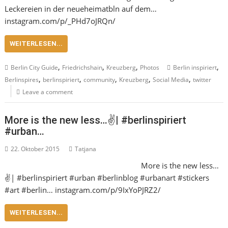
Leckereien in der neueheimatbln auf dem…
instagram.com/p/_PHd7oJRQn/
WEITERLESEN...
,
,
,
,
Berlin City Guide
Friedrichshain
Kreuzberg
Photos
Berlin inspiriert
,
,
,
,
,
Berlinspires
berlinspiriert
community
Kreuzberg
Social Media
twitter
Leave a comment
More is the new less…✌️| #berlinspiriert
#urban…
22. Oktober 2015
Tatjana
More is the new less…
✌️| #berlinspiriert #urban #berlinblog #urbanart #stickers
#art #berlin… instagram.com/p/9IxYoPJRZ2/
WEITERLESEN...