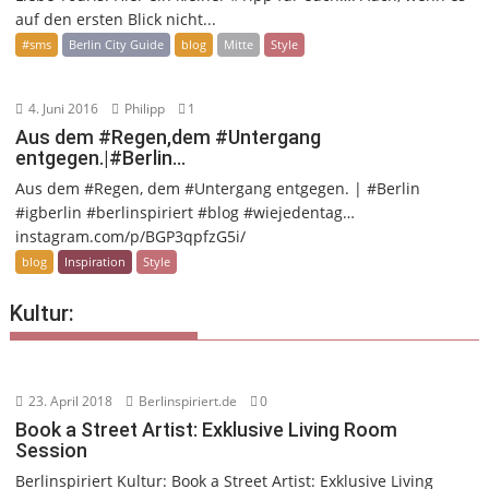
auf den ersten Blick nicht...
#sms
Berlin City Guide
blog
Mitte
Style
4. Juni 2016
Philipp
1
Aus dem #Regen,dem #Untergang
entgegen.|#Berlin…
Aus dem #Regen, dem #Untergang entgegen. | #Berlin
#igberlin #berlinspiriert #blog #wiejedentag…
instagram.com/p/BGP3qpfzG5i/
blog
Inspiration
Style
Kultur:
23. April 2018
Berlinspiriert.de
0
Book a Street Artist: Exklusive Living Room
Session
Berlinspiriert Kultur: Book a Street Artist: Exklusive Living