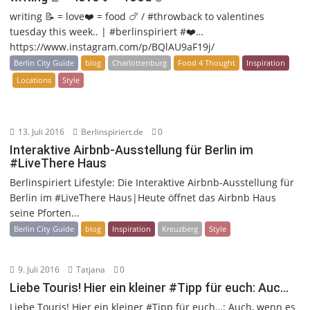
writing 📝 = love❤️ = food 🍗 / #throwback to valentines
tuesday this week.. | #berlinspiriert #❤️…
https://www.instagram.com/p/BQlAU9aF19j/
Berlin City Guide
blog
Charlottenburg
Food 4 Thought
Inspiration
Locations
Style
13. Juli 2016
Berlinspiriert.de
0
Interaktive Airbnb-Ausstellung für Berlin im
#LiveThere Haus
Berlinspiriert Lifestyle: Die Interaktive Airbnb-Ausstellung für
Berlin im #LiveThere Haus|Heute öffnet das Airbnb Haus
seine Pforten...
Berlin City Guide
blog
Inspiration
Kreuzberg
Style
9. Juli 2016
Tatjana
0
Liebe Touris! Hier ein kleiner #Tipp für euch: Auc…
Liebe Touris! Hier ein kleiner #Tipp für euch…: Auch, wenn es