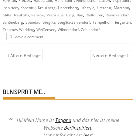
Fahrrad
Freizeit
Hauptstadt
Hellersdorf
Hohenschönhausen
Inspiration
,
,
,
,
,
,
,
inspiriert
Köpenick
Kreuzberg
Lichtenberg
Lifestyle
Literatur
Marzahn
,
,
,
,
,
,
,
Mitte
Neukölln
Pankow
Prenzlauer Berg
Rad
Radtouren
Reinickendorf
,
,
,
,
,
,
Schöneberg
Spandau
Steglitz
Steglitz-Zehlendorf
Tempelhof
Tiergarten
,
,
,
,
Treptow
Wedding
Weißensee
Wilmersdorf
Zehlendorf
Leave a comment
Beitragsnavigation
Ältere Beiträge
Neuere Beiträge
BLNSPRRT ME..
Hi! Mein Name ist
Tatjana
und das hier ist meine
Webseite
Berlinspiriert
.
Mehr Infos gibt es:
hier
!