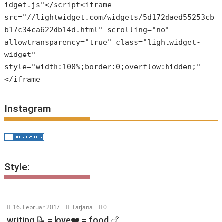
idget.js"</script<iframe
src="//lightwidget.com/widgets/5d172daed55253cb
b17c34ca622db14d.html" scrolling="no"
allowtransparency="true" class="lightwidget-
widget"
style="width:100%;border:0;overflow:hidden;"
</iframe
Instagram
Style:
16. Februar 2017
Tatjana
0
writing 📝 = love❤️ = food 🍗