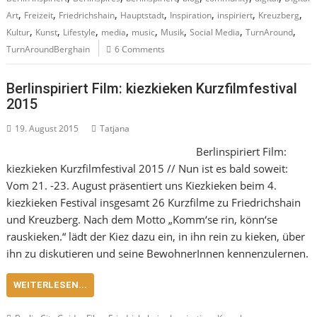
,
,
,
,
,
,
,
Art
Freizeit
Friedrichshain
Hauptstadt
Inspiration
inspiriert
Kreuzberg
,
,
,
,
,
,
,
,
Kultur
Kunst
Lifestyle
media
music
Musik
Social Media
TurnAround
TurnAroundBerghain
6 Comments
Berlinspiriert Film: kiezkieken Kurzfilmfestival
2015
19. August 2015
Tatjana
Berlinspiriert Film:
kiezkieken Kurzfilmfestival 2015 // Nun ist es bald soweit:
Vom 21. -23. August präsentiert uns Kiezkieken beim 4.
kiezkieken Festival insgesamt 26 Kurzfilme zu Friedrichshain
und Kreuzberg. Nach dem Motto „Komm‘se rin, könn‘se
rauskieken.“ lädt der Kiez dazu ein, in ihn rein zu kieken, über
ihn zu diskutieren und seine BewohnerInnen kennenzulernen.
WEITERLESEN...
,
,
,
,
,