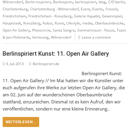
,
,
,
,
,
,
Wilmersdorf
Berlin inspiriert
Berlinspires
berlinspiriert
blog
C/O berlin
,
,
,
,
,
Charlottenburg
Charlottenburg - Wilmersdorf
Event
Events
Freizeit
,
,
,
,
Friedrichshain
Friedrichshain - Kreuzberg
Galerie Aquabit
Gewinnspiel
,
,
,
,
,
,
,
Hauptstadt
Kreuzberg
Kultur
Kunst
Lifestyle
media
Oberbaumbrücke
,
,
,
,
Open Air Gallery
Photocircle
Santa Sangre
Sommertraum - Pause
Toast
,
,
& Jam Flohmarkt
Verlosung
Wilmersdorf
Leave a comment
Berlinspiriert Kunst: 11. Open Air Gallery
6. Juli 2013
Berlinspiriert.de
Berlinspiriert Kunst:
11. Open Air Gallery // Im Mai hatten wir die Künstler unter
euch aufgerufen ihre Werke zur letzten Open Air Gallery, die
am 02. Juni auf der wunderschönen Oberbaumbrücke
stattfand, einzureichen. Diesmal ist es kein Aufruf, den wir
veröffentlichen, sondern nur eine kleine Erinnerung..
WEITERLESEN...