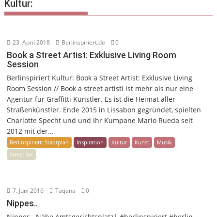
Kultur:
23. April 2018
Berlinspiriert.de
0
Book a Street Artist: Exklusive Living Room
Session
Berlinspiriert Kultur: Book a Street Artist: Exklusive Living
Room Session // Book a street artisti ist mehr als nur eine
Agentur für Graffitti Künstler. Es ist die Heimat aller
Straßenkünstler. Ende 2015 in Lissabon gegründet, spielten
Charlotte Specht und und ihr Kumpane Mario Rueda seit
2012 mit der...
Berlinspiriert: Stadtplan
Inspiration
Kultur
Kunst
Musik
Street Art
7. Juni 2016
Tatjana
0
Nippes..
Nippes.. Nähe Amtsgerichtsplatz| #berlinspiriert #berlin