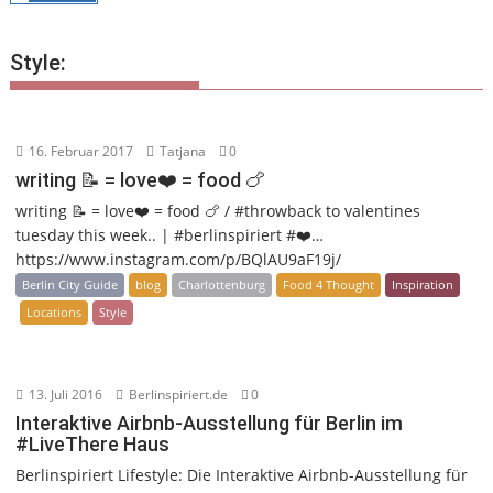
Style:
16. Februar 2017
Tatjana
0
writing 📝 = love❤️ = food 🍗
writing 📝 = love❤️ = food 🍗 / #throwback to valentines
tuesday this week.. | #berlinspiriert #❤️…
https://www.instagram.com/p/BQlAU9aF19j/
Berlin City Guide
blog
Charlottenburg
Food 4 Thought
Inspiration
Locations
Style
13. Juli 2016
Berlinspiriert.de
0
Interaktive Airbnb-Ausstellung für Berlin im
#LiveThere Haus
Berlinspiriert Lifestyle: Die Interaktive Airbnb-Ausstellung für