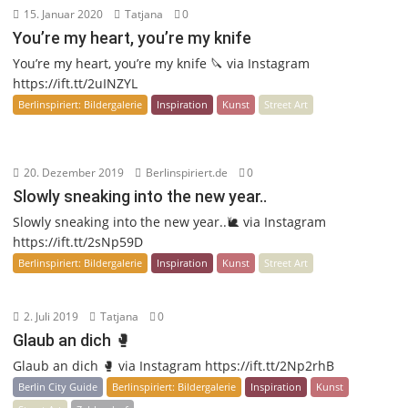
15. Januar 2020
Tatjana
0
You’re my heart, you’re my knife
You’re my heart, you’re my knife 🔪 via Instagram
https://ift.tt/2uINZYL
Berlinspiriert: Bildergalerie
Inspiration
Kunst
Street Art
20. Dezember 2019
Berlinspiriert.de
0
Slowly sneaking into the new year..
Slowly sneaking into the new year..🐌 via Instagram
https://ift.tt/2sNp59D
Berlinspiriert: Bildergalerie
Inspiration
Kunst
Street Art
2. Juli 2019
Tatjana
0
Glaub an dich 🥊
Glaub an dich 🥊 via Instagram https://ift.tt/2Np2rhB
Berlin City Guide
Berlinspiriert: Bildergalerie
Inspiration
Kunst