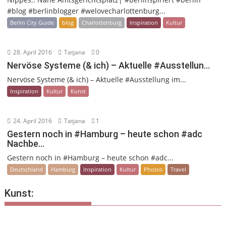
#blog #berlinblogger #welovecharlottenburg...
Berlin City Guide
blog
Charlottenburg
Inspiration
Kultur
28. April 2016
Tatjana
0
Nervöse Systeme (& ich) – Aktuelle #Ausstellun…
Nervöse Systeme (& ich) – Aktuelle #Ausstellung im...
Inspiration
Kultur
Kunst
24. April 2016
Tatjana
1
Gestern noch in #Hamburg – heute schon #adc
Nachbe…
Gestern noch in #Hamburg – heute schon #adc...
Deutschland
Hamburg
Inspiration
Kultur
Photos
Travel
Kunst: