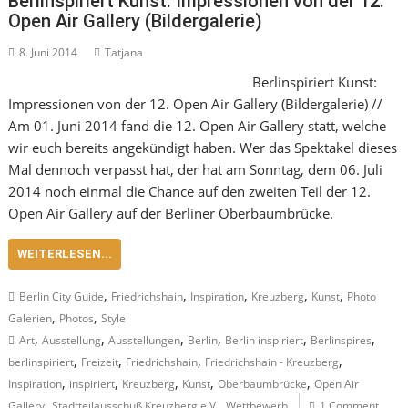
Berlinspiriert Kunst: Impressionen von der 12.
Open Air Gallery (Bildergalerie)
8. Juni 2014
Tatjana
Berlinspiriert Kunst:
Impressionen von der 12. Open Air Gallery (Bildergalerie) //
Am 01. Juni 2014 fand die 12. Open Air Gallery statt, welche
wir euch bereits angekündigt haben. Wer das Spektakel dieses
Mal dennoch verpasst hat, der hat am Sonntag, dem 06. Juli
2014 noch einmal die Chance auf den zweiten Teil der 12.
Open Air Gallery auf der Berliner Oberbaumbrücke.
WEITERLESEN...
,
,
,
,
,
Berlin City Guide
Friedrichshain
Inspiration
Kreuzberg
Kunst
Photo
,
,
Galerien
Photos
Style
,
,
,
,
,
,
Art
Ausstellung
Ausstellungen
Berlin
Berlin inspiriert
Berlinspires
,
,
,
,
berlinspiriert
Freizeit
Friedrichshain
Friedrichshain - Kreuzberg
,
,
,
,
,
Inspiration
inspiriert
Kreuzberg
Kunst
Oberbaumbrücke
Open Air
,
,
Gallery
Stadtteilausschuß Kreuzberg e.V.
Wettbewerb
1 Comment