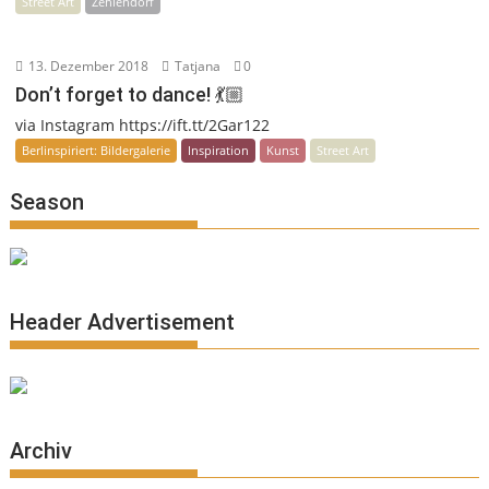
Street Art
Zehlendorf
13. Dezember 2018
Tatjana
0
Don’t forget to dance! 💃🏼
via Instagram https://ift.tt/2Gar122
Berlinspiriert: Bildergalerie
Inspiration
Kunst
Street Art
Season
Header Advertisement
Archiv