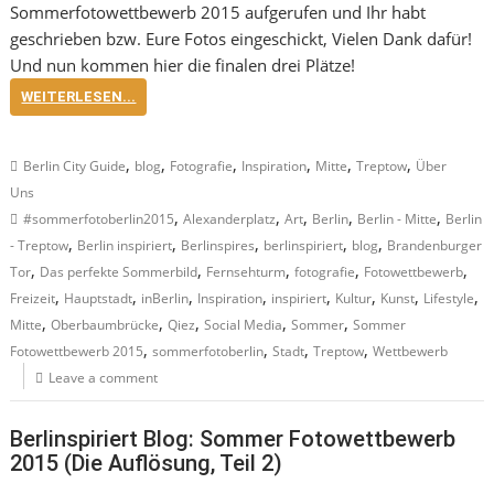
Sommerfotowettbewerb 2015 aufgerufen und Ihr habt
geschrieben bzw. Eure Fotos eingeschickt, Vielen Dank dafür!
Und nun
kommen hier die finalen drei Plätze!
WEITERLESEN...
,
,
,
,
,
,
Berlin City Guide
blog
Fotografie
Inspiration
Mitte
Treptow
Über
Uns
,
,
,
,
,
#sommerfotoberlin2015
Alexanderplatz
Art
Berlin
Berlin - Mitte
Berlin
,
,
,
,
,
- Treptow
Berlin inspiriert
Berlinspires
berlinspiriert
blog
Brandenburger
,
,
,
,
,
Tor
Das perfekte Sommerbild
Fernsehturm
fotografie
Fotowettbewerb
,
,
,
,
,
,
,
,
Freizeit
Hauptstadt
inBerlin
Inspiration
inspiriert
Kultur
Kunst
Lifestyle
,
,
,
,
,
Mitte
Oberbaumbrücke
Qiez
Social Media
Sommer
Sommer
,
,
,
,
Fotowettbewerb 2015
sommerfotoberlin
Stadt
Treptow
Wettbewerb
Leave a comment
Berlinspiriert Blog: Sommer Fotowettbewerb
2015 (Die Auflösung, Teil 2)