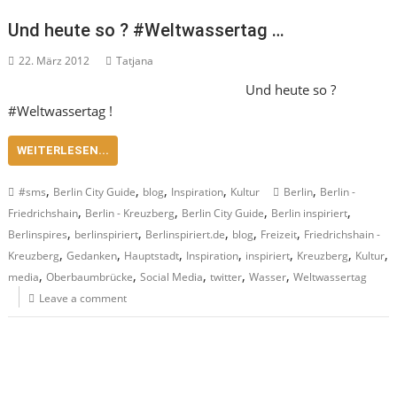
Und heute so ? #Weltwassertag …
22. März 2012
Tatjana
Und heute so ?
#Weltwassertag !
WEITERLESEN...
,
,
,
,
,
#sms
Berlin City Guide
blog
Inspiration
Kultur
Berlin
Berlin -
,
,
,
,
Friedrichshain
Berlin - Kreuzberg
Berlin City Guide
Berlin inspiriert
,
,
,
,
,
Berlinspires
berlinspiriert
Berlinspiriert.de
blog
Freizeit
Friedrichshain -
,
,
,
,
,
,
,
Kreuzberg
Gedanken
Hauptstadt
Inspiration
inspiriert
Kreuzberg
Kultur
,
,
,
,
,
media
Oberbaumbrücke
Social Media
twitter
Wasser
Weltwassertag
Leave a comment