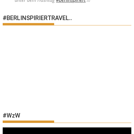
unter dem Hashtag
#berlinspiriert
!!!
#BERLINSPIRIERTRAVEL..
#WzW