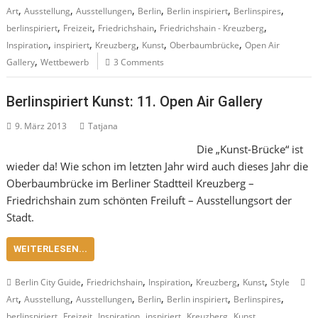
,
,
,
,
,
,
Art
Ausstellung
Ausstellungen
Berlin
Berlin inspiriert
Berlinspires
,
,
,
,
berlinspiriert
Freizeit
Friedrichshain
Friedrichshain - Kreuzberg
,
,
,
,
,
Inspiration
inspiriert
Kreuzberg
Kunst
Oberbaumbrücke
Open Air
,
Gallery
Wettbewerb
3 Comments
Berlinspiriert Kunst: 11. Open Air Gallery
9. März 2013
Tatjana
Die „Kunst-Brücke“ ist
wieder da! Wie schon im letzten Jahr wird auch dieses Jahr die
Oberbaumbrücke im Berliner Stadtteil Kreuzberg –
Friedrichshain zum schönten Freiluft – Ausstellungsort der
Stadt.
WEITERLESEN...
,
,
,
,
,
Berlin City Guide
Friedrichshain
Inspiration
Kreuzberg
Kunst
Style
,
,
,
,
,
,
Art
Ausstellung
Ausstellungen
Berlin
Berlin inspiriert
Berlinspires
,
,
,
,
,
,
berlinspiriert
Freizeit
Inspiration
inspiriert
Kreuzberg
Kunst