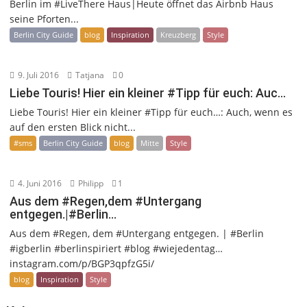
Berlin im #LiveThere Haus|Heute öffnet das Airbnb Haus
seine Pforten...
Berlin City Guide
blog
Inspiration
Kreuzberg
Style
9. Juli 2016
Tatjana
0
Liebe Touris! Hier ein kleiner #Tipp für euch: Auc…
Liebe Touris! Hier ein kleiner #Tipp für euch…: Auch, wenn es
auf den ersten Blick nicht...
#sms
Berlin City Guide
blog
Mitte
Style
4. Juni 2016
Philipp
1
Aus dem #Regen,dem #Untergang
entgegen.|#Berlin…
Aus dem #Regen, dem #Untergang entgegen. | #Berlin
#igberlin #berlinspiriert #blog #wiejedentag…
instagram.com/p/BGP3qpfzG5i/
blog
Inspiration
Style