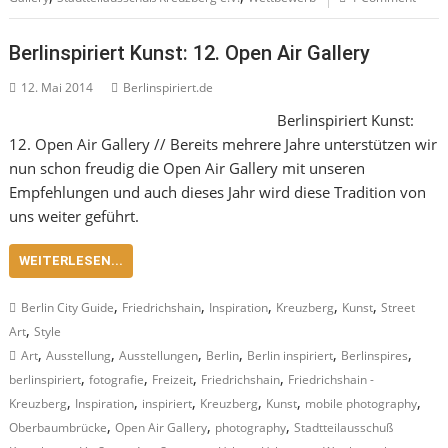
Berlinspiriert Kunst: 12. Open Air Gallery
12. Mai 2014
Berlinspiriert.de
Berlinspiriert Kunst:
12. Open Air Gallery // Bereits mehrere Jahre unterstützen wir
nun schon freudig die Open Air Gallery mit unseren
Empfehlungen und auch dieses Jahr wird diese Tradition von
uns weiter geführt.
WEITERLESEN...
,
,
,
,
,
Berlin City Guide
Friedrichshain
Inspiration
Kreuzberg
Kunst
Street
,
Art
Style
,
,
,
,
,
,
Art
Ausstellung
Ausstellungen
Berlin
Berlin inspiriert
Berlinspires
,
,
,
,
berlinspiriert
fotografie
Freizeit
Friedrichshain
Friedrichshain -
,
,
,
,
,
,
Kreuzberg
Inspiration
inspiriert
Kreuzberg
Kunst
mobile photography
,
,
,
Oberbaumbrücke
Open Air Gallery
photography
Stadtteilausschuß