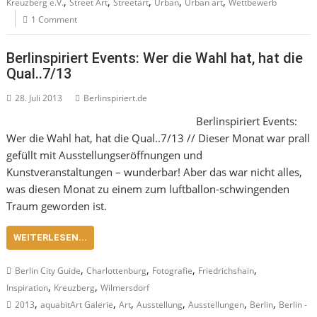
,
,
,
,
,
Kreuzberg e.V.
Street Art
Streetart
Urban
Urban art
Wettbewerb
1 Comment
Berlinspiriert Events: Wer die Wahl hat, hat die
Qual..7/13
28. Juli 2013
Berlinspiriert.de
Berlinspiriert Events:
Wer die Wahl hat, hat die Qual..7/13 // Dieser Monat war prall
gefüllt mit Ausstellungseröffnungen und
Kunstveranstaltungen – wunderbar! Aber das war nicht alles,
was diesen Monat zu einem zum luftballon-schwingenden
Traum geworden ist.
WEITERLESEN...
,
,
,
,
Berlin City Guide
Charlottenburg
Fotografie
Friedrichshain
,
,
Inspiration
Kreuzberg
Wilmersdorf
,
,
,
,
,
,
2013
aquabitArt Galerie
Art
Ausstellung
Ausstellungen
Berlin
Berlin -