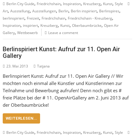
,
,
,
,
,
Berlin City Guide
Friedrichshain
Inspiration
Kreuzberg
Kunst
Style
,
,
,
,
,
,
Art
Ausstellung
Ausstellungen
Berlin
Berlin inspiriert
Berlinspires
,
,
,
,
berlinspiriert
Freizeit
Friedrichshain
Friedrichshain - Kreuzberg
,
,
,
,
,
Inspiration
inspiriert
Kreuzberg
Kunst
Oberbaumbrücke
Open Air
,
Gallery
Wettbewerb
Leave a comment
Berlinspiriert Kunst: Aufruf zur 11. Open Air
Gallery
23. Mai 2013
Tatjana
Berlinspiriert Kunst: Aufruf zur 11. Open Air Gallery // Wir
möchten noch einmal alle Künstler und Künstlerinnen zur
Teilnahme und Bewerbung aufrufen! Denn noch gibt es #
freie Plätze bei der # 11. OpenAirGallery am 2. Juni 2013 auf
der Oberbaumbrücke!
WEITERLESEN...
,
,
,
,
,
Berlin City Guide
Friedrichshain
Inspiration
Kreuzberg
Kunst
Style