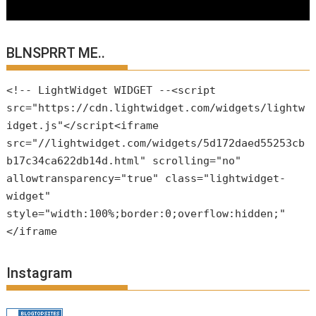
BLNSPRRT ME..
<!-- LightWidget WIDGET --<script
src="https://cdn.lightwidget.com/widgets/lightw
idget.js"</script<iframe
src="//lightwidget.com/widgets/5d172daed55253cb
b17c34ca622db14d.html" scrolling="no"
allowtransparency="true" class="lightwidget-
widget"
style="width:100%;border:0;overflow:hidden;"
</iframe
Instagram