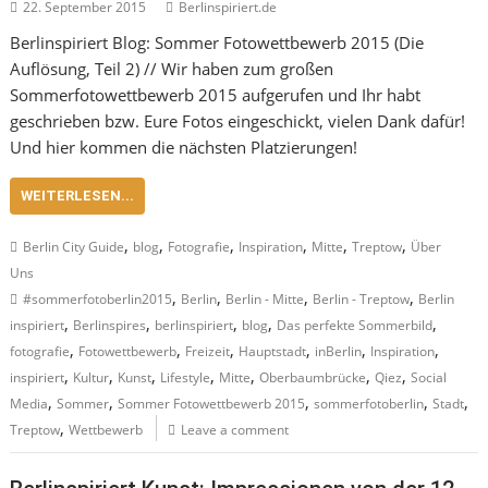
22. September 2015
Berlinspiriert.de
Berlinspiriert Blog: Sommer Fotowettbewerb 2015 (Die
Auflösung, Teil 2) // Wir haben zum großen
Sommerfotowettbewerb 2015 aufgerufen und Ihr habt
geschrieben bzw. Eure Fotos eingeschickt, vielen Dank dafür!
Und hier kommen die nächsten Platzierungen!
WEITERLESEN...
,
,
,
,
,
,
Berlin City Guide
blog
Fotografie
Inspiration
Mitte
Treptow
Über
Uns
,
,
,
,
#sommerfotoberlin2015
Berlin
Berlin - Mitte
Berlin - Treptow
Berlin
,
,
,
,
,
inspiriert
Berlinspires
berlinspiriert
blog
Das perfekte Sommerbild
,
,
,
,
,
,
fotografie
Fotowettbewerb
Freizeit
Hauptstadt
inBerlin
Inspiration
,
,
,
,
,
,
,
inspiriert
Kultur
Kunst
Lifestyle
Mitte
Oberbaumbrücke
Qiez
Social
,
,
,
,
,
Media
Sommer
Sommer Fotowettbewerb 2015
sommerfotoberlin
Stadt
,
Treptow
Wettbewerb
Leave a comment