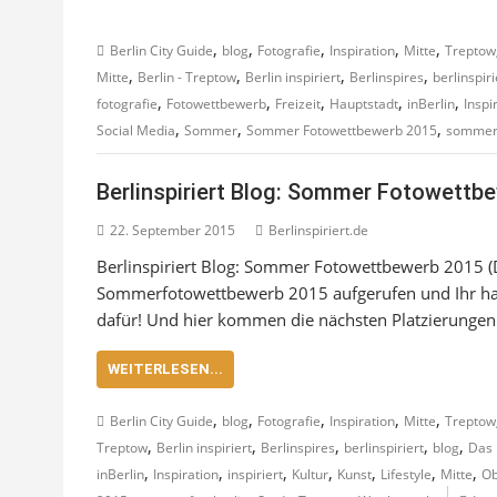
,
,
,
,
,
Berlin City Guide
blog
Fotografie
Inspiration
Mitte
Treptow
,
,
,
,
Mitte
Berlin - Treptow
Berlin inspiriert
Berlinspires
berlinspiri
,
,
,
,
,
fotografie
Fotowettbewerb
Freizeit
Hauptstadt
inBerlin
Inspi
,
,
,
Social Media
Sommer
Sommer Fotowettbewerb 2015
sommerf
Berlinspiriert Blog: Sommer Fotowettbew
22. September 2015
Berlinspiriert.de
Berlinspiriert Blog: Sommer Fotowettbewerb 2015 (D
Sommerfotowettbewerb 2015 aufgerufen und Ihr habt
dafür! Und hier kommen die nächsten Platzierungen
WEITERLESEN...
,
,
,
,
,
Berlin City Guide
blog
Fotografie
Inspiration
Mitte
Treptow
,
,
,
,
,
Treptow
Berlin inspiriert
Berlinspires
berlinspiriert
blog
Das 
,
,
,
,
,
,
,
inBerlin
Inspiration
inspiriert
Kultur
Kunst
Lifestyle
Mitte
Ob