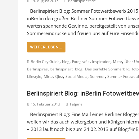
19. August 2015
Berlinspiriert.de
Berlinspiriert Blog: Sommer Fotowettbewerb 2015
inBerlin den großen Berliner Sommer Fotowettbewe
warten spannende Gewinne, bereitgestellt von unser
Sommereindrücke und freuen uns auf Eure Einsend
WEITERLESEN...
,
,
,
,
,
Berlin City Guide
blog
Fotografie
Inspiration
Mitte
Über Un
,
,
,
,
Berlinspires
berlinspiriert
blog
Das perfekte Sommerbild
foto
,
,
,
,
,
Lifestyle
Mitte
Qiez
Social Media
Sommer
Sommer Fotowett
Berlinspiriert Blog: inBerlin Fotowettbew
15. Februar 2013
Tatjana
Berlinspiriert Blog: Eine Mail eines Berliner Blogg
wollen wir das auch weitergeben und künigen hiermit
– 2013 läuft noch bis zum 24.02.2013 auf Blog@inBe