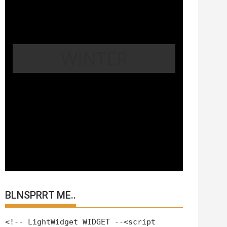
WINTER
BLNSPRRT ME..
<!-- LightWidget WIDGET --<script