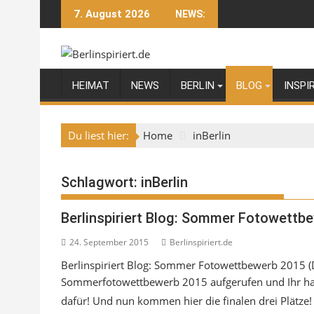
Skip
7. August 2026
NEWS:
to
content
HEIMAT
NEWS
BERLIN
BLOG
INSPI
Du liest hier:
Home
inBerlin
Schlagwort:
inBerlin
Berlinspiriert Blog: Sommer Fotowettbew
24. September 2015
Berlinspiriert.de
Berlinspiriert Blog: Sommer Fotowettbewerb 2015 (D
Sommerfotowettbewerb 2015 aufgerufen und Ihr habt
dafür! Und nun
kommen hier die finalen drei Plätze!