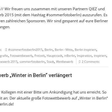
 // Wir freuen uns zusammen mit unseren Partnern QIEZ und
rb 2015 (mit dem Hashtag #sommerfotoberlin) auszurufen. Es
en zahlreichen Sponsoren. Wir sind gespannt auf eure Berliner
ungen.
,
,
,
,
s
#sommerfotoberlin2015
Berlin
Berlin - Mitte
Berlin inspiriert
,
,
,
,
,
,
,
grafie
Fotowettbewerb
Freizeit
Hauptstadt
inBerlin
Inspiration
inspiriert
,
,
,
bewerb 2015
sommerfotoberlin
Stadt
Wettbewerb
2 Comments
erb „Winter in Berlin“ verlängert
er Kollegen mit einer Bitte um Ankündigung hat uns erreicht. So
 an: Der aktuelle große Fotowettbewerb auf „Winter in Berlin“
rlin.de!