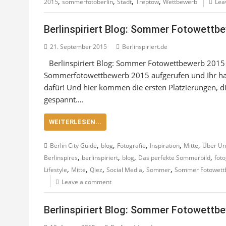
,
,
,
,
2015
sommerfotoberlin
Stadt
Treptow
Wettbewerb
Lea
Berlinspiriert Blog: Sommer Fotowettbew
21. September 2015
Berlinspiriert.de
Berlinspiriert Blog: Sommer Fotowettbewerb 2015 
Sommerfotowettbewerb 2015 aufgerufen und Ihr habt
dafür! Und hier kommen die ersten Platzierungen, d
gespannt….
WEITERLESEN...
,
,
,
,
,
Berlin City Guide
blog
Fotografie
Inspiration
Mitte
Über Un
,
,
,
,
Berlinspires
berlinspiriert
blog
Das perfekte Sommerbild
foto
,
,
,
,
,
Lifestyle
Mitte
Qiez
Social Media
Sommer
Sommer Fotowett
Leave a comment
Berlinspiriert Blog: Sommer Fotowettb