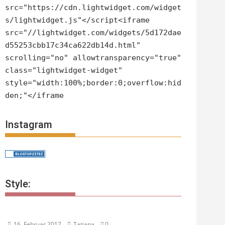
src="https://cdn.lightwidget.com/widget
s/lightwidget.js"</script<iframe
src="//lightwidget.com/widgets/5d172dae
d55253cbb17c34ca622db14d.html"
scrolling="no" allowtransparency="true"
class="lightwidget-widget"
style="width:100%;border:0;overflow:hid
den;"</iframe
Instagram
Style:
16. Februar 2017
Tatjana
0