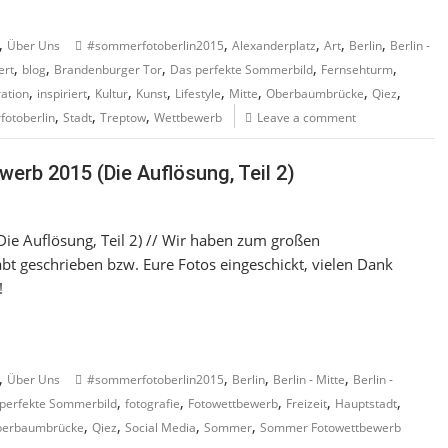
,
,
,
,
,
Über Uns
#sommerfotoberlin2015
Alexanderplatz
Art
Berlin
Berlin -
,
,
,
,
,
ert
blog
Brandenburger Tor
Das perfekte Sommerbild
Fernsehturm
,
,
,
,
,
,
,
,
ration
inspiriert
Kultur
Kunst
Lifestyle
Mitte
Oberbaumbrücke
Qiez
,
,
,
otoberlin
Stadt
Treptow
Wettbewerb
Leave a comment
erb 2015 (Die Auflösung, Teil 2)
ie Auflösung, Teil 2) // Wir haben zum großen
 geschrieben bzw. Eure Fotos eingeschickt, vielen Dank
!
,
,
,
,
Über Uns
#sommerfotoberlin2015
Berlin
Berlin - Mitte
Berlin -
,
,
,
,
,
perfekte Sommerbild
fotografie
Fotowettbewerb
Freizeit
Hauptstadt
,
,
,
,
erbaumbrücke
Qiez
Social Media
Sommer
Sommer Fotowettbewerb