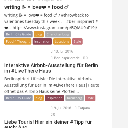
writing 📝 = love❤️ = food 🍗
writing 📝 = love❤️ = food 🍗 / #throwback to
valentines tuesday this week.. | #berlinspiriert #
❤️… https://www.instagram.com/p/BQlAU9aF19j/
Berlin City Guide
blog
Charlottenburg
Food 4 Thought
Inspiration
Locations
Style
13. Juli 2016
Berlinspiriert.de
0
Interaktive Airbnb-Ausstellung für Berlin
im #LiveThere Haus
Berlinspiriert Lifestyle: Die Interaktive Airbnb-
Ausstellung für Berlin im #LiveThere Haus|Heute
öffnet das Airbnb Haus seine Pforten...
Berlin City Guide
blog
Inspiration
Kreuzberg
Style
9. Juli 2016
Tatjana
0
Liebe Touris! Hier ein kleiner #Tipp für
euch: Auc…