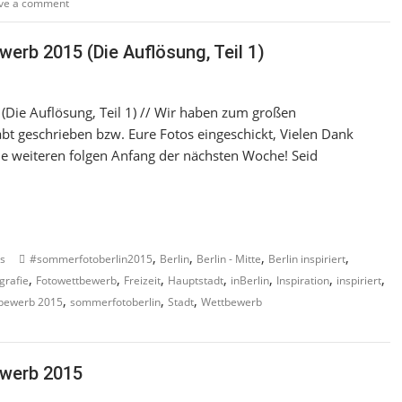
ve a comment
erb 2015 (Die Auflösung, Teil 1)
(Die Auflösung, Teil 1) // Wir haben zum großen
 geschrieben bzw. Eure Fotos eingeschickt, Vielen Dank
ie weiteren folgen Anfang der nächsten Woche! Seid
,
,
,
,
s
#sommerfotoberlin2015
Berlin
Berlin - Mitte
Berlin inspiriert
,
,
,
,
,
,
,
grafie
Fotowettbewerb
Freizeit
Hauptstadt
inBerlin
Inspiration
inspiriert
,
,
,
bewerb 2015
sommerfotoberlin
Stadt
Wettbewerb
ewerb 2015