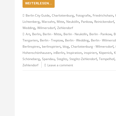
WEITERLESEN...
,
,
,
,
Berlin City Guide
Charlottenburg
Fotografie
Friedrichshain
,
,
,
,
,
,
Lichtenberg
Marzahn
Mitte
Neukölln
Pankow
Reinickendorf
,
,
Wedding
Wilmersdorf
Zehlendorf
,
,
,
,
,
Art
Berlin
Berlin - Mitte
Berlin - Neukölln
Berlin - Pankow
B
,
,
,
Tiergarten
Berlin - Treptow
Berlin - Wedding
Berlin - Wilmersd
,
,
,
,
Berlinspires
berlinspiriert
blog
Charlottenburg - Wilmersdorf
,
,
,
,
,
Hohenschönhausen
inBerlin
Inspiration
inspiriert
Köpenick
K
,
,
,
,
Schöneberg
Spandau
Steglitz
Steglitz-Zehlendorf
Tempelhof
Zehlendorf
Leave a comment