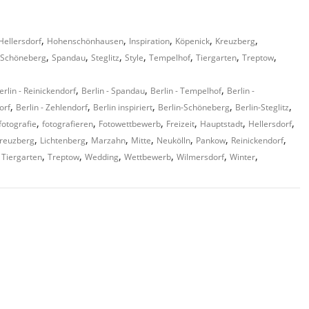
,
,
,
,
,
Hellersdorf
Hohenschönhausen
Inspiration
Köpenick
Kreuzberg
,
,
,
,
,
,
,
Schöneberg
Spandau
Steglitz
Style
Tempelhof
Tiergarten
Treptow
,
,
,
erlin - Reinickendorf
Berlin - Spandau
Berlin - Tempelhof
Berlin -
,
,
,
,
,
orf
Berlin - Zehlendorf
Berlin inspiriert
Berlin-Schöneberg
Berlin-Steglitz
,
,
,
,
,
,
fotografie
fotografieren
Fotowettbewerb
Freizeit
Hauptstadt
Hellersdorf
,
,
,
,
,
,
,
reuzberg
Lichtenberg
Marzahn
Mitte
Neukölln
Pankow
Reinickendorf
,
,
,
,
,
,
,
Tiergarten
Treptow
Wedding
Wettbewerb
Wilmersdorf
Winter