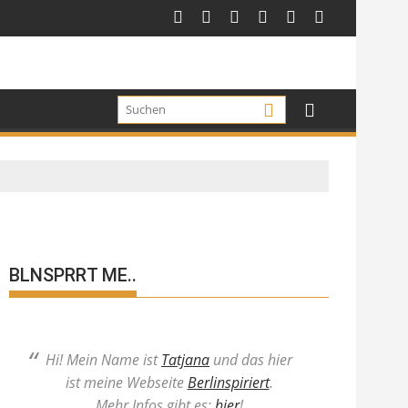
BLNSPRRT ME..
Hi! Mein Name ist
Tatjana
und das hier
ist meine Webseite
Berlinspiriert
.
Mehr Infos gibt es:
hier
!