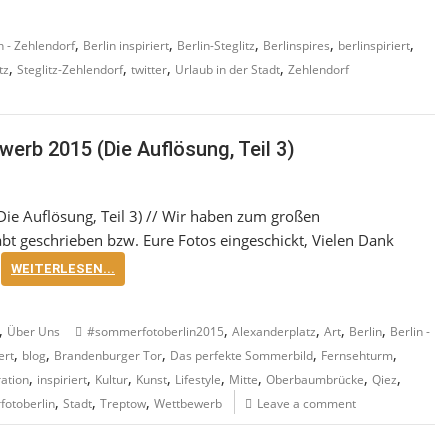
,
,
,
,
,
n - Zehlendorf
Berlin inspiriert
Berlin-Steglitz
Berlinspires
berlinspiriert
,
,
,
,
tz
Steglitz-Zehlendorf
twitter
Urlaub in der Stadt
Zehlendorf
erb 2015 (Die Auflösung, Teil 3)
ie Auflösung, Teil 3) // Wir haben zum großen
 geschrieben bzw. Eure Fotos eingeschickt, Vielen Dank
WEITERLESEN...
,
,
,
,
,
Über Uns
#sommerfotoberlin2015
Alexanderplatz
Art
Berlin
Berlin -
,
,
,
,
,
ert
blog
Brandenburger Tor
Das perfekte Sommerbild
Fernsehturm
,
,
,
,
,
,
,
,
ration
inspiriert
Kultur
Kunst
Lifestyle
Mitte
Oberbaumbrücke
Qiez
,
,
,
otoberlin
Stadt
Treptow
Wettbewerb
Leave a comment