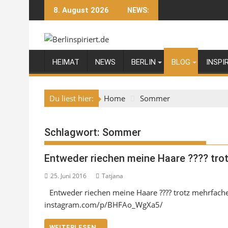
Skip
8. August 2026
NEWS:
to
content
HEIMAT
NEWS
BERLIN
BLOG
INSPI
Du liest hier:
Home
Sommer
Schlagwort:
Sommer
Entweder riechen meine Haare ???? tr
25. Juni 2016
Tatjana
Entweder riechen meine Haare ???? trotz mehrfach
instagram.com/p/BHFAo_WgXa5/
WEITERLESEN...