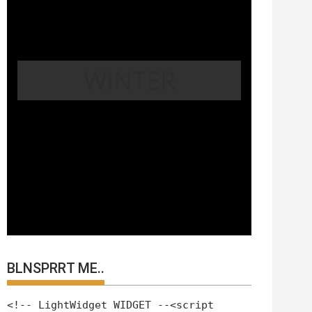
WINTER
BLNSPRRT ME..
<!-- LightWidget WIDGET --<script