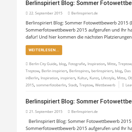
Berlinspiriert Blog: Sommer Fotowettbew
22. September 2015
Berlinspiriert.de
Berlinspiriert Blog: Sommer Fotowettbewerb 2015 (D
Sommerfotowettbewerb 2015 aufgerufen und Ihr habt
dafür! Und hier kommen die nächsten Platzierungen
WEITERLESEN...
,
,
,
,
,
Berlin City Guide
blog
Fotografie
Inspiration
Mitte
Treptow
,
,
,
,
,
Treptow
Berlin inspiriert
Berlinspires
berlinspiriert
blog
Das 
,
,
,
,
,
,
,
inBerlin
Inspiration
inspiriert
Kultur
Kunst
Lifestyle
Mitte
Ob
,
,
,
,
2015
sommerfotoberlin
Stadt
Treptow
Wettbewerb
Lea
Berlinspiriert Blog: Sommer Fotowettbew
21. September 2015
Berlinspiriert.de
Berlinspiriert Blog: Sommer Fotowettbewerb 2015 
Sommerfotowettbewerb 2015 aufgerufen und Ihr habt