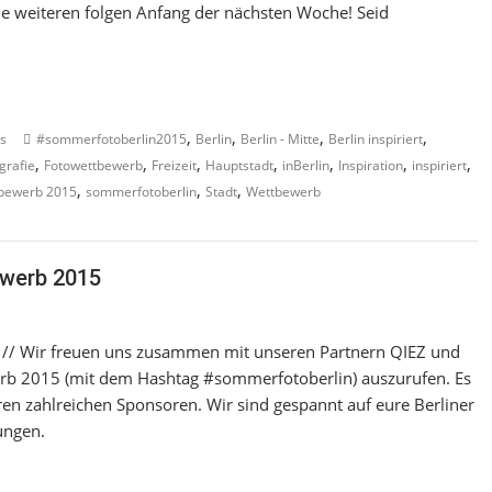
ie weiteren folgen Anfang der nächsten Woche! Seid
,
,
,
,
s
#sommerfotoberlin2015
Berlin
Berlin - Mitte
Berlin inspiriert
,
,
,
,
,
,
,
grafie
Fotowettbewerb
Freizeit
Hauptstadt
inBerlin
Inspiration
inspiriert
,
,
,
bewerb 2015
sommerfotoberlin
Stadt
Wettbewerb
ewerb 2015
 // Wir freuen uns zusammen mit unseren Partnern QIEZ und
rb 2015 (mit dem Hashtag #sommerfotoberlin) auszurufen. Es
en zahlreichen Sponsoren. Wir sind gespannt auf eure Berliner
ungen.