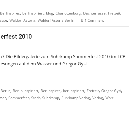
,
,
,
,
,
,
Berlinspires
berlinspiriert
blog
Charlottenburg
Dachterrasse
Freizeit
,
,
asse
Waldorf Astoria
Waldorf Astoria Berlin
1 Comment
merfest 2010
0 // Die Bildergalerie zum Suhrkamp Sommerfest 2010 im LCB
 Lesungen auf dem Wasser und Gregor Gysi.
,
,
,
,
,
,
Berlin
Berlin inspiriert
Berlinspires
berlinspiriert
Freizeit
Gregor Gysi
,
,
,
,
,
,
mer
Sommerfest
Stadt
Suhrkamp
Suhrkamp Verlag
Verlag
Wort