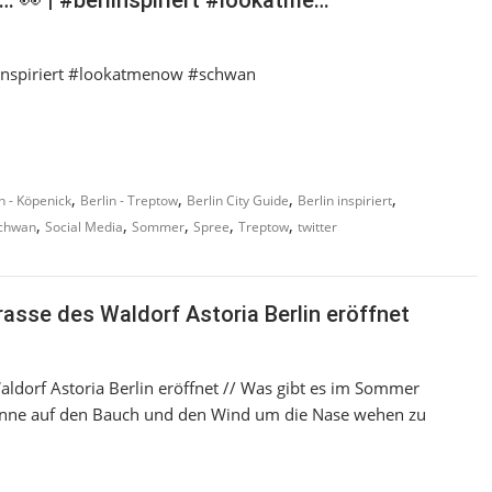
… 👀 | #berlinspiriert #lookatme…
rlinspiriert #lookatmenow #schwan
,
,
,
,
n - Köpenick
Berlin - Treptow
Berlin City Guide
Berlin inspiriert
,
,
,
,
,
chwan
Social Media
Sommer
Spree
Treptow
twitter
rrasse des Waldorf Astoria Berlin eröffnet
Waldorf Astoria Berlin eröffnet // Was gibt es im Sommer
Sonne auf den Bauch und den Wind um die Nase wehen zu