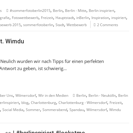
,
,
,
,
s
#sommerfotoberlin2015
Berlin
Berlin - Mitte
Berlin inspiriert
,
,
,
,
,
,
,
grafie
Fotowettbewerb
Freizeit
Hauptstadt
inBerlin
Inspiration
inspiriert
,
,
,
bewerb 2015
sommerfotoberlin
Stadt
Wettbewerb
2 Comments
at. Wimdu
Neulich wurden wir nach Tipps für einen perfekten
 Antwort zu geben, ist schwierig…
,
,
,
,
ber Uns
Wilmersdorf
Wir in den Medien
Berlin
Berlin - Neukölln
Berlin
,
,
,
,
,
erlinspiriert
blog
Charlottenburg
Charlottenburg - Wilmersdorf
Freizeit
,
,
,
,
,
,
Social Media
Sommer
Sommerabend
Spandau
Wilmersdorf
Wimdu