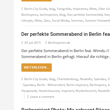
,
,
,
,
,
Berlin City Guide
blog
Fotografie
Inspiration
Mitte
Über Un
,
,
,
,
Berlinspires
berlinspiriert
blog
Das perfekte Sommerbild
foto
,
,
,
,
,
Lifestyle
Mitte
Qiez
Social Media
Sommer
Sommer Fotowett
Der perfekte Sommerabend in Berlin fe
24. Juli 2015
Berlinspiriert.de
Der perfekte Sommerabend in Berlin feat. Wimdu // 
Sommerabend in Berlin gefragt. Hierauf die richtige
WEITERLESEN...
,
,
,
,
,
Berlin City Guide
blog
Charlottenburg
Neukölln
Spandau
Ü
,
,
,
,
- Spandau
Berlin - Wilmersdorf
Berlin inspiriert
Berlinspires
b
,
,
,
,
Hauptstadt
Havelchaussee
inspiriert
Klunkerkranich
Neukölln
Leave a comment