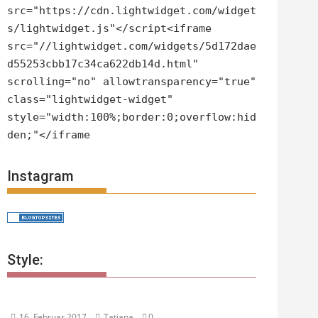
src="https://cdn.lightwidget.com/widget
s/lightwidget.js"</script<iframe
src="//lightwidget.com/widgets/5d172dae
d55253cbb17c34ca622db14d.html"
scrolling="no" allowtransparency="true"
class="lightwidget-widget"
style="width:100%;border:0;overflow:hid
den;"</iframe
Instagram
Style:
16. Februar 2017
Tatjana
0