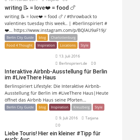
writing 📝 = love❤️ = food 🍗
writing 📝 = love❤️ = food 🍗 / #throwback to
valentines tuesday this week.. | #berlinspiriert #
❤️… https://www.instagram.com/p/BQlAU9aF19j/
Berlin City Guide
blog
Charlottenburg
Food 4 Thought
Inspiration
Locations
Style
13. Juli 2016
Berlinspiriert.de
0
Interaktive Airbnb-Ausstellung für Berlin
im #LiveThere Haus
Berlinspiriert Lifestyle: Die Interaktive Airbnb-
Ausstellung für Berlin im #LiveThere Haus|Heute
öffnet das Airbnb Haus seine Pforten...
Berlin City Guide
blog
Inspiration
Kreuzberg
Style
9. Juli 2016
Tatjana
0
Liebe Touris! Hier ein kleiner #Tipp für
euch: Auc…