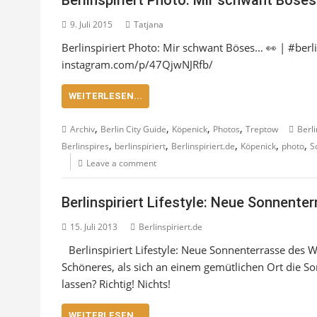
Berlinspiriert Photo: Mir schwant Böses
9. Juli 2015
Tatjana
Berlinspiriert Photo: Mir schwant Böses… 👀 | #be
instagram.com/p/47QjwNJRfb/
WEITERLESEN...
,
,
,
,
Archiv
Berlin City Guide
Köpenick
Photos
Treptow
Berli
,
,
,
,
,
Berlinspires
berlinspiriert
Berlinspiriert.de
Köpenick
photo
S
Leave a comment
Berlinspiriert Lifestyle: Neue Sonnente
15. Juli 2013
Berlinspiriert.de
Berlinspiriert Lifestyle: Neue Sonnenterrasse des 
Schöneres, als sich an einem gemütlichen Ort die 
lassen? Richtig! Nichts!
WEITERLESEN...