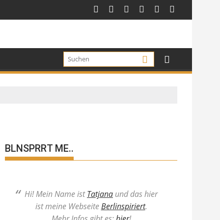
BLNSPRRT ME..
Hi! Mein Name ist
Tatjana
und das hier
ist meine Webseite
Berlinspiriert
.
Mehr Infos gibt es:
hier
!