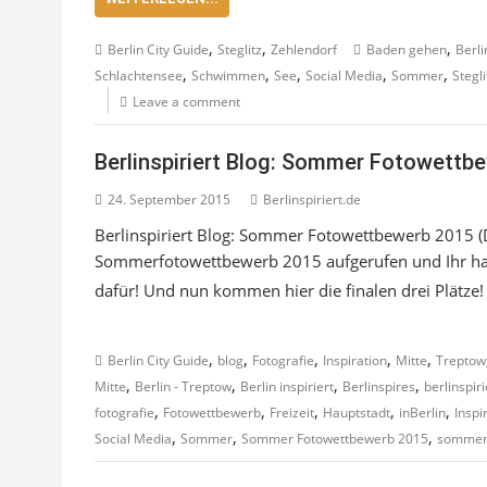
,
,
,
Berlin City Guide
Steglitz
Zehlendorf
Baden gehen
Berli
,
,
,
,
,
Schlachtensee
Schwimmen
See
Social Media
Sommer
Stegli
Leave a comment
Berlinspiriert Blog: Sommer Fotowettbew
24. September 2015
Berlinspiriert.de
Berlinspiriert Blog: Sommer Fotowettbewerb 2015 (D
Sommerfotowettbewerb 2015 aufgerufen und Ihr habt
dafür! Und nun
kommen hier die finalen drei Plätze!
,
,
,
,
,
Berlin City Guide
blog
Fotografie
Inspiration
Mitte
Treptow
,
,
,
,
Mitte
Berlin - Treptow
Berlin inspiriert
Berlinspires
berlinspiri
,
,
,
,
,
fotografie
Fotowettbewerb
Freizeit
Hauptstadt
inBerlin
Inspi
,
,
,
Social Media
Sommer
Sommer Fotowettbewerb 2015
sommerf