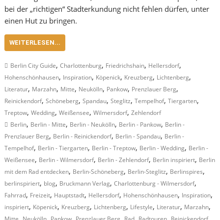
bei der „richtigen“ Stadterkundung nicht fehlen dürfen, unter
einen Hut zu bringen.
WEITERLESEN...
,
,
,
,
Berlin City Guide
Charlottenburg
Friedrichshain
Hellersdorf
,
,
,
,
,
Hohenschönhausen
Inspiration
Köpenick
Kreuzberg
Lichtenberg
,
,
,
,
,
,
Literatur
Marzahn
Mitte
Neukölln
Pankow
Prenzlauer Berg
,
,
,
,
,
,
Reinickendorf
Schöneberg
Spandau
Steglitz
Tempelhof
Tiergarten
,
,
,
,
Treptow
Wedding
Weißensee
Wilmersdorf
Zehlendorf
,
,
,
,
Berlin
Berlin - Mitte
Berlin - Neukölln
Berlin - Pankow
Berlin -
,
,
,
Prenzlauer Berg
Berlin - Reinickendorf
Berlin - Spandau
Berlin -
,
,
,
,
Tempelhof
Berlin - Tiergarten
Berlin - Treptow
Berlin - Wedding
Berlin -
,
,
,
,
Weißensee
Berlin - Wilmersdorf
Berlin - Zehlendorf
Berlin inspiriert
Berlin
,
,
,
,
mit dem Rad entdecken
Berlin-Schöneberg
Berlin-Steglitz
Berlinspires
,
,
,
,
berlinspiriert
blog
Bruckmann Verlag
Charlottenburg - Wilmersdorf
,
,
,
,
,
,
Fahrrad
Freizeit
Hauptstadt
Hellersdorf
Hohenschönhausen
Inspiration
,
,
,
,
,
,
,
inspiriert
Köpenick
Kreuzberg
Lichtenberg
Lifestyle
Literatur
Marzahn
,
,
,
,
,
,
,
Mitte
Neukölln
Pankow
Prenzlauer Berg
Rad
Radtouren
Reinickendorf