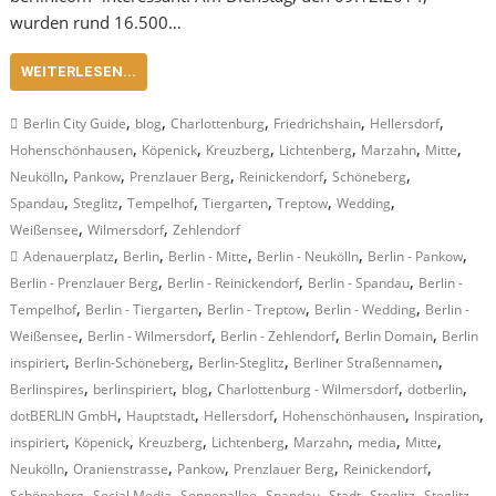
wurden rund 16.500…
WEITERLESEN...
,
,
,
,
,
Berlin City Guide
blog
Charlottenburg
Friedrichshain
Hellersdorf
,
,
,
,
,
,
Hohenschönhausen
Köpenick
Kreuzberg
Lichtenberg
Marzahn
Mitte
,
,
,
,
,
Neukölln
Pankow
Prenzlauer Berg
Reinickendorf
Schöneberg
,
,
,
,
,
,
Spandau
Steglitz
Tempelhof
Tiergarten
Treptow
Wedding
,
,
Weißensee
Wilmersdorf
Zehlendorf
,
,
,
,
,
Adenauerplatz
Berlin
Berlin - Mitte
Berlin - Neukölln
Berlin - Pankow
,
,
,
Berlin - Prenzlauer Berg
Berlin - Reinickendorf
Berlin - Spandau
Berlin -
,
,
,
,
Tempelhof
Berlin - Tiergarten
Berlin - Treptow
Berlin - Wedding
Berlin -
,
,
,
,
Weißensee
Berlin - Wilmersdorf
Berlin - Zehlendorf
Berlin Domain
Berlin
,
,
,
,
inspiriert
Berlin-Schöneberg
Berlin-Steglitz
Berliner Straßennamen
,
,
,
,
,
Berlinspires
berlinspiriert
blog
Charlottenburg - Wilmersdorf
dotberlin
,
,
,
,
,
dotBERLIN GmbH
Hauptstadt
Hellersdorf
Hohenschönhausen
Inspiration
,
,
,
,
,
,
,
inspiriert
Köpenick
Kreuzberg
Lichtenberg
Marzahn
media
Mitte
,
,
,
,
,
Neukölln
Oranienstrasse
Pankow
Prenzlauer Berg
Reinickendorf
,
,
,
,
,
,
Schöneberg
Social Media
Sonnenallee
Spandau
Stadt
Steglitz
Steglitz-