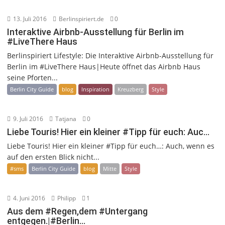
13. Juli 2016
Berlinspiriert.de
0
Interaktive Airbnb-Ausstellung für Berlin im
#LiveThere Haus
Berlinspiriert Lifestyle: Die Interaktive Airbnb-Ausstellung für
Berlin im #LiveThere Haus|Heute öffnet das Airbnb Haus
seine Pforten...
Berlin City Guide
blog
Inspiration
Kreuzberg
Style
9. Juli 2016
Tatjana
0
Liebe Touris! Hier ein kleiner #Tipp für euch: Auc…
Liebe Touris! Hier ein kleiner #Tipp für euch…: Auch, wenn es
auf den ersten Blick nicht...
#sms
Berlin City Guide
blog
Mitte
Style
4. Juni 2016
Philipp
1
Aus dem #Regen,dem #Untergang
entgegen.|#Berlin…