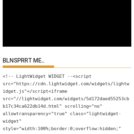
BLNSPRRT ME..
<!-- LightWidget WIDGET --<script
src="https://cdn.lightwidget.com/widgets/lightw
idget.js"</script<iframe
src="//lightwidget.com/widgets/5d172daed55253cb
b17c34ca622db14d.html" scrolling="no"
allowtransparency="true" class="lightwidget-
widget"
style="width:100%;border:0;overflow:hidden;"