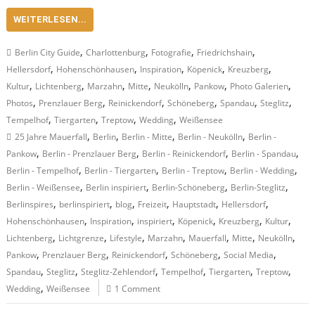
WEITERLESEN...
,
,
,
,
Berlin City Guide
Charlottenburg
Fotografie
Friedrichshain
,
,
,
,
,
Hellersdorf
Hohenschönhausen
Inspiration
Köpenick
Kreuzberg
,
,
,
,
,
,
,
Kultur
Lichtenberg
Marzahn
Mitte
Neukölln
Pankow
Photo Galerien
,
,
,
,
,
,
Photos
Prenzlauer Berg
Reinickendorf
Schöneberg
Spandau
Steglitz
,
,
,
,
Tempelhof
Tiergarten
Treptow
Wedding
Weißensee
,
,
,
,
25 Jahre Mauerfall
Berlin
Berlin - Mitte
Berlin - Neukölln
Berlin -
,
,
,
,
Pankow
Berlin - Prenzlauer Berg
Berlin - Reinickendorf
Berlin - Spandau
,
,
,
,
Berlin - Tempelhof
Berlin - Tiergarten
Berlin - Treptow
Berlin - Wedding
,
,
,
,
Berlin - Weißensee
Berlin inspiriert
Berlin-Schöneberg
Berlin-Steglitz
,
,
,
,
,
,
Berlinspires
berlinspiriert
blog
Freizeit
Hauptstadt
Hellersdorf
,
,
,
,
,
,
Hohenschönhausen
Inspiration
inspiriert
Köpenick
Kreuzberg
Kultur
,
,
,
,
,
,
,
Lichtenberg
Lichtgrenze
Lifestyle
Marzahn
Mauerfall
Mitte
Neukölln
,
,
,
,
,
Pankow
Prenzlauer Berg
Reinickendorf
Schöneberg
Social Media
,
,
,
,
,
,
Spandau
Steglitz
Steglitz-Zehlendorf
Tempelhof
Tiergarten
Treptow
,
Wedding
Weißensee
1 Comment