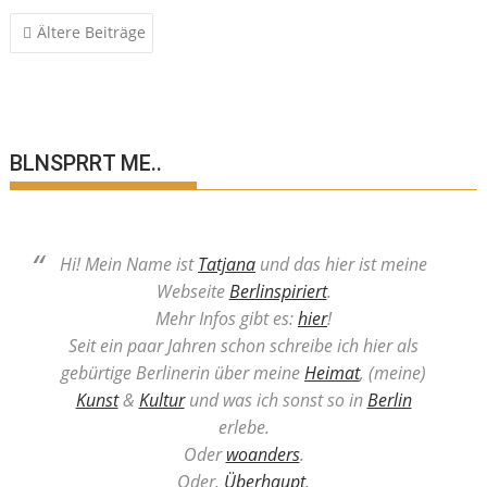
Beitragsnavigation
Ältere Beiträge
BLNSPRRT ME..
Hi! Mein Name ist
Tatjana
und das hier ist meine
Webseite
Berlinspiriert
.
Mehr Infos gibt es:
hier
!
Seit ein paar Jahren schon schreibe ich hier als
gebürtige Berlinerin über meine
Heimat
, (meine)
Kunst
&
Kultur
und was ich sonst so in
Berlin
erlebe.
Oder
woanders
.
Oder.
Überhaupt
.