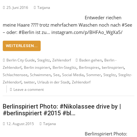
25. Juni 2016
Tatjana
Entweder riechen
meine Haare ???? trotz mehrfachem Waschen noch nach #See
– oder: #Berlin ist zu… instagram.com/p/BHFAo_WgXa5/
WEITERLESEN...
,
,
,
Berlin City Guide
Steglitz
Zehlendorf
Baden gehen
Berlin -
,
,
,
,
,
Zehlendorf
Berlin inspiriert
Berlin-Steglitz
Berlinspires
berlinspiriert
,
,
,
,
,
,
Schlachtensee
Schwimmen
See
Social Media
Sommer
Steglitz
Steglitz-
,
,
,
Zehlendorf
twitter
Urlaub in der Stadt
Zehlendorf
Leave a comment
Berlinspiriert Photo: #Nikolassee drive by |
#berlinspiriert #2015 #bl…
12. August 2015
Tatjana
Berlinspiriert Photo: