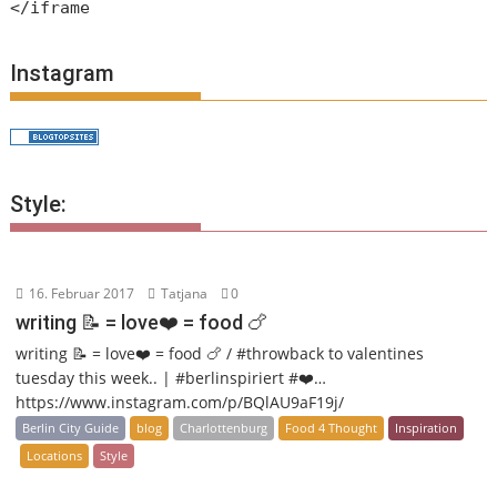
</iframe
Instagram
Style:
16. Februar 2017
Tatjana
0
writing 📝 = love❤️ = food 🍗
writing 📝 = love❤️ = food 🍗 / #throwback to valentines
tuesday this week.. | #berlinspiriert #❤️…
https://www.instagram.com/p/BQlAU9aF19j/
Berlin City Guide
blog
Charlottenburg
Food 4 Thought
Inspiration
Locations
Style