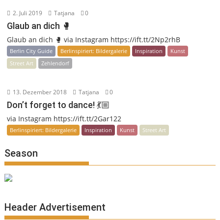
2. Juli 2019
Tatjana
0
Glaub an dich 🥊
Glaub an dich 🥊 via Instagram https://ift.tt/2Np2rhB
Berlin City Guide
Berlinspiriert: Bildergalerie
Inspiration
Kunst
Street Art
Zehlendorf
13. Dezember 2018
Tatjana
0
Don’t forget to dance! 💃🏼
via Instagram https://ift.tt/2Gar122
Berlinspiriert: Bildergalerie
Inspiration
Kunst
Street Art
Season
Header Advertisement