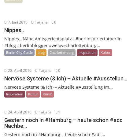
7. Juni 2016
Tatjana
0
Nippes..
Nippes.. Nähe Amtsgerichtsplatz| #berlinspiriert #berlin
#blog #berlinblogger #welovecharlottenburg...
Berlin City Guide
blog
Charlottenburg
Inspiration
Kultur
28. April 2016
Tatjana
0
Nervöse Systeme (& ich) – Aktuelle #Ausstellun…
Nervöse Systeme (& ich) – Aktuelle #Ausstellung im...
Inspiration
Kultur
Kunst
24. April 2016
Tatjana
1
Gestern noch in #Hamburg – heute schon #adc
Nachbe…
Gestern noch in #Hamburg – heute schon #adc...