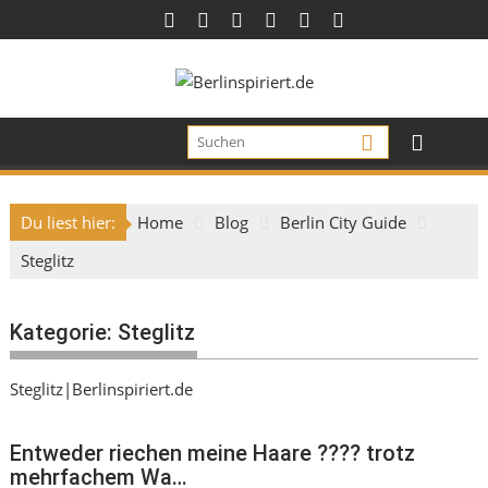
Skip
to
content
Du liest hier:
Home
Blog
Berlin City Guide
Steglitz
Kategorie:
Steglitz
Steglitz|Berlinspiriert.de
Entweder riechen meine Haare ???? trotz
mehrfachem Wa…