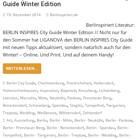
Guide Winter Edition
19. Dezember 2014
Berlinspiriert.de
Berlinspiriert Literatur:
BERLIN INSPIRES City Guide Winter Edition // Nicht nur für
den Sommer hat LIGANOVA den BERLIN INSPIRES City Guide
mit neuen Tipps aktualisiert, sondern natürlich auch für den
Winter! – Online. Und Print. Und auf deinem Handy!
WEITERLESEN...
,
,
,
,
Berlin City Guide
Charlottenburg
Friedrichshain
Hellersdorf
,
,
,
,
,
Hohenschönhausen
Inspiration
Köpenick
Kreuzberg
Lichtenberg
,
,
,
,
,
,
Literatur
Marzahn
Mitte
Neukölln
Pankow
Prenzlauer Berg
,
,
,
,
,
,
Reinickendorf
Schöneberg
Spandau
Steglitz
Tempelhof
Tiergarten
,
,
,
,
Treptow
Wedding
Weißensee
Wilmersdorf
Zehlendorf
,
,
,
,
,
,
Art
Ausstellung
Berlin
Berlin - Mitte
Berlin - Neukölln
Berlin - Pankow
,
,
,
Berlin - Prenzlauer Berg
Berlin - Reinickendorf
Berlin - Spandau
Berlin -
,
,
,
,
Tempelhof
Berlin - Tiergarten
Berlin - Treptow
Berlin - Wedding
Berlin -