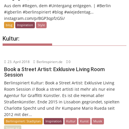
Aus dem #Regen, dem #Untergang entgegen. | #Berlin
#igberlin #berlinspiriert #blog #wiejedentag…
instagram.com/p/BGP3qpfzG5i/
blog
Inspiration
Style
Kultur:
23. April 2018
Berlinspiriert.de
0
Book a Street Artist: Exklusive Living Room
Session
Berlinspiriert Kultur: Book a Street Artist: Exklusive Living
Room Session // Book a street artisti ist mehr als nur eine
Agentur für Graffitti Künstler. Es ist die Heimat aller
Straßenkünstler. Ende 2015 in Lissabon gegründet, spielten
Charlotte Specht und und ihr Kumpane Mario Rueda seit
2012 mit der...
Berlinspiriert: Stadtplan
Inspiration
Kultur
Kunst
Musik
Street Art