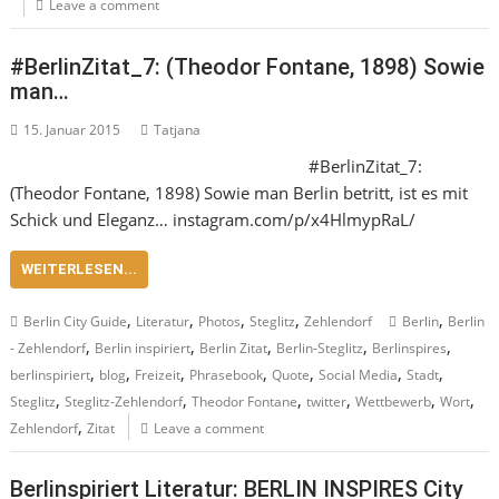
Leave a comment
#BerlinZitat_7: (Theodor Fontane, 1898) Sowie
man…
15. Januar 2015
Tatjana
#BerlinZitat_7:
(Theodor Fontane, 1898) Sowie man Berlin betritt, ist es mit
Schick und Eleganz… instagram.com/p/x4HlmypRaL/
WEITERLESEN...
,
,
,
,
,
Berlin City Guide
Literatur
Photos
Steglitz
Zehlendorf
Berlin
Berlin
,
,
,
,
,
- Zehlendorf
Berlin inspiriert
Berlin Zitat
Berlin-Steglitz
Berlinspires
,
,
,
,
,
,
,
berlinspiriert
blog
Freizeit
Phrasebook
Quote
Social Media
Stadt
,
,
,
,
,
,
Steglitz
Steglitz-Zehlendorf
Theodor Fontane
twitter
Wettbewerb
Wort
,
Zehlendorf
Zitat
Leave a comment
Berlinspiriert Literatur: BERLIN INSPIRES City