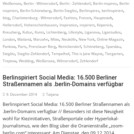
,
,
,
,
Weißensee
Berlin - Wilmersdorf
Berlin - Zehlendorf
Berlin inspires
Berlin
,
,
,
,
,
inspiriert
Berlin-Schöneberg
Berlin-Steglitz
Berlinspires
berlinspiriert
,
,
,
,
,
blog
Charlottenburg - Wilmersdorf
Fashion
Freizeit
Hauptstadt
,
,
,
,
,
Hellersdorf
Hohenschönhausen
Inspiration
inspiriert
Köpenick
,
,
,
,
,
,
,
Kreuzberg
Kultur
Kunst
Lichtenberg
Lifestyle
Liganova
Ligastudios
,
,
,
,
,
,
,
London
Mailand
Marzahn
Mitte
Neukölln
New York
Online-Magazin
,
,
,
,
,
,
Pankow
Paris
Prenzlauer Berg
Reinickendorf
Schöneberg
Spandau
,
,
,
,
,
Steglitz
Steglitz-Zehlendorf
Tempelhof
This is Jane Wayne
Tiergarten
,
,
,
,
Treptow
Wedding
Weißensee
Wilmersdorf
Zehlendorf
Berlinspiriert Social Media: 16.500 Berliner
Straßennamen als .berlin-Domains verfügbar
9. Dezember 2014
Tatjana
Berlinspiriert Social Media: 16.500 Berliner Straßennamen als
.berlin-Domains verfügbar // Besonders ist diese Neuigkeit
wohl für Kiezinitiativen, Straßenportale oder Hyperlokal-
Journalismus, wie den Blog über die Oranienstraße „zoom-
berlin.com“ interessant: Am Dienstag, den 09.12.2014,