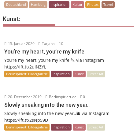
Deutschland
Hamburg
Inspiration
Kultur
Photos
Travel
Kunst:
15. Januar 2020
Tatjana
0
You’re my heart, you’re my knife
You’re my heart, you’re my knife 🔪 via Instagram
https://ift.tt/2uINZYL
Berlinspiriert: Bildergalerie
Inspiration
Kunst
Street Art
20. Dezember 2019
Berlinspiriert.de
0
Slowly sneaking into the new year..
Slowly sneaking into the new year..🐌 via Instagram
https://ift.tt/2sNp59D
Berlinspiriert: Bildergalerie
Inspiration
Kunst
Street Art