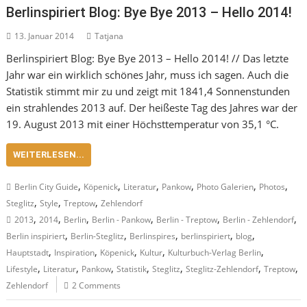
Berlinspiriert Blog: Bye Bye 2013 – Hello 2014!
13. Januar 2014
Tatjana
Berlinspiriert Blog: Bye Bye 2013 – Hello 2014! // Das letzte
Jahr war ein wirklich schönes Jahr, muss ich sagen. Auch die
Statistik stimmt mir zu und zeigt mit 1841,4 Sonnenstunden
ein strahlendes 2013 auf. Der heißeste Tag des Jahres war der
19. August 2013 mit einer Höchsttemperatur von 35,1 °C.
WEITERLESEN...
,
,
,
,
,
,
Berlin City Guide
Köpenick
Literatur
Pankow
Photo Galerien
Photos
,
,
,
Steglitz
Style
Treptow
Zehlendorf
,
,
,
,
,
,
2013
2014
Berlin
Berlin - Pankow
Berlin - Treptow
Berlin - Zehlendorf
,
,
,
,
,
Berlin inspiriert
Berlin-Steglitz
Berlinspires
berlinspiriert
blog
,
,
,
,
,
Hauptstadt
Inspiration
Köpenick
Kultur
Kulturbuch-Verlag Berlin
,
,
,
,
,
,
,
Lifestyle
Literatur
Pankow
Statistik
Steglitz
Steglitz-Zehlendorf
Treptow
Zehlendorf
2 Comments