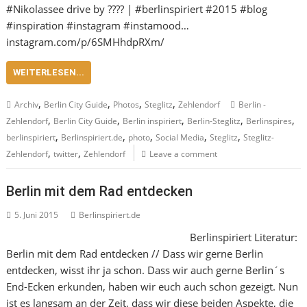
#Nikolassee drive by ???? | #berlinspiriert #2015 #blog
#inspiration #instagram #instamood…
instagram.com/p/6SMHhdpRXm/
WEITERLESEN...
,
,
,
,
Archiv
Berlin City Guide
Photos
Steglitz
Zehlendorf
Berlin -
,
,
,
,
,
Zehlendorf
Berlin City Guide
Berlin inspiriert
Berlin-Steglitz
Berlinspires
,
,
,
,
,
berlinspiriert
Berlinspiriert.de
photo
Social Media
Steglitz
Steglitz-
,
,
Zehlendorf
twitter
Zehlendorf
Leave a comment
Berlin mit dem Rad entdecken
5. Juni 2015
Berlinspiriert.de
Berlinspiriert Literatur:
Berlin mit dem Rad entdecken // Dass wir gerne Berlin
entdecken, wisst ihr ja schon. Dass wir auch gerne Berlin´s
End-Ecken erkunden, haben wir euch auch schon gezeigt. Nun
ist es langsam an der Zeit, dass wir diese beiden Aspekte, die