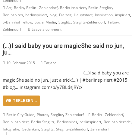
Zehlendorf
,
,
,
,
,
Art
Berlin
Berlin - Zehlendorf
Berlin inspiriert
Berlin-Steglitz
,
,
,
,
,
,
,
Berlinspires
berlinspiriert
blog
Freizeit
Hauptstadt
Inspiration
inspiriert
,
,
,
,
,
S-Bahnhof Teltow
Social Media
Steglitz
Steglitz-Zehlendorf
Teltow
Zehlendorf
Leave a comment
(…)I said baby you are magicShe said no jun,
ju…
10. Februar 2015
Tatjana
(…)I said baby you are
magic She said no jun, just a trick(…) | #berlinspiriert #2015
#blog… instagram.com/p/y7BLdsJRYc/
WEITERLESEN...
,
,
,
,
Berlin City Guide
Photos
Steglitz
Zehlendorf
Berlin - Zehlendorf
,
,
,
,
,
Berlin inspiriert
Berlin-Steglitz
Berlinspires
berlinspiriert
Berlinspiriert.de
,
,
,
,
fotografie
Gedanken
Steglitz
Steglitz-Zehlendorf
Zehlendorf