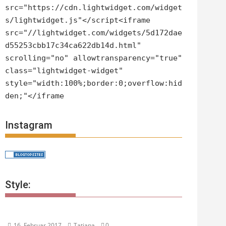
src="https://cdn.lightwidget.com/widget
s/lightwidget.js"</script<iframe
src="//lightwidget.com/widgets/5d172dae
d55253cbb17c34ca622db14d.html"
scrolling="no" allowtransparency="true"
class="lightwidget-widget"
style="width:100%;border:0;overflow:hid
den;"</iframe
Instagram
Style:
16. Februar 2017
Tatjana
0