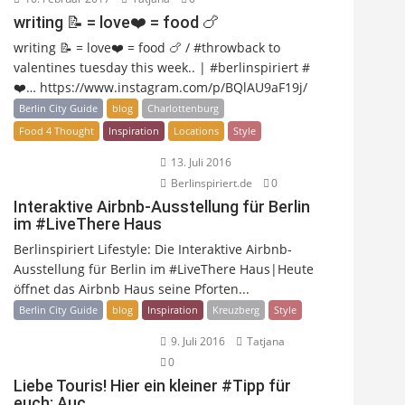
writing 📝 = love❤️ = food 🍗
writing 📝 = love❤️ = food 🍗 / #throwback to
valentines tuesday this week.. | #berlinspiriert #
❤️… https://www.instagram.com/p/BQlAU9aF19j/
Berlin City Guide
blog
Charlottenburg
Food 4 Thought
Inspiration
Locations
Style
13. Juli 2016
Berlinspiriert.de
0
Interaktive Airbnb-Ausstellung für Berlin
im #LiveThere Haus
Berlinspiriert Lifestyle: Die Interaktive Airbnb-
Ausstellung für Berlin im #LiveThere Haus|Heute
öffnet das Airbnb Haus seine Pforten...
Berlin City Guide
blog
Inspiration
Kreuzberg
Style
9. Juli 2016
Tatjana
0
Liebe Touris! Hier ein kleiner #Tipp für
euch: Auc…