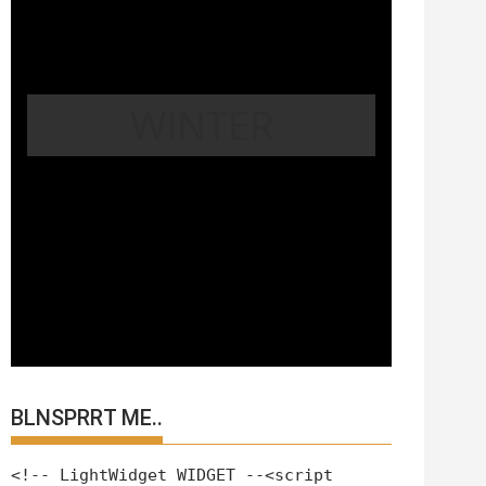
WINTER
BLNSPRRT ME..
<!-- LightWidget WIDGET --<script