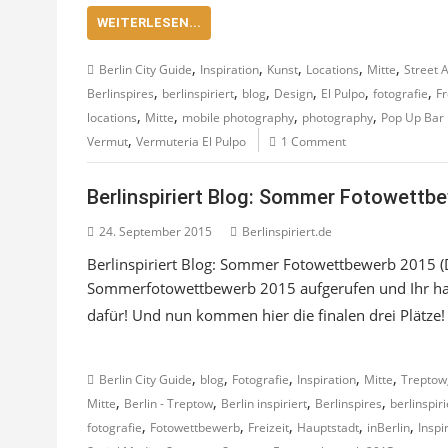
WEITERLESEN...
,
,
,
,
,
Berlin City Guide
Inspiration
Kunst
Locations
Mitte
Street A
,
,
,
,
,
,
Berlinspires
berlinspiriert
blog
Design
El Pulpo
fotografie
Fr
,
,
,
,
locations
Mitte
mobile photography
photography
Pop Up Bar 
,
Vermut
Vermuteria El Pulpo
1 Comment
Berlinspiriert Blog: Sommer Fotowettbew
24. September 2015
Berlinspiriert.de
Berlinspiriert Blog: Sommer Fotowettbewerb 2015 (D
Sommerfotowettbewerb 2015 aufgerufen und Ihr habt
dafür! Und nun
kommen hier die finalen drei Plätze!
,
,
,
,
,
Berlin City Guide
blog
Fotografie
Inspiration
Mitte
Treptow
,
,
,
,
Mitte
Berlin - Treptow
Berlin inspiriert
Berlinspires
berlinspiri
,
,
,
,
,
fotografie
Fotowettbewerb
Freizeit
Hauptstadt
inBerlin
Inspi