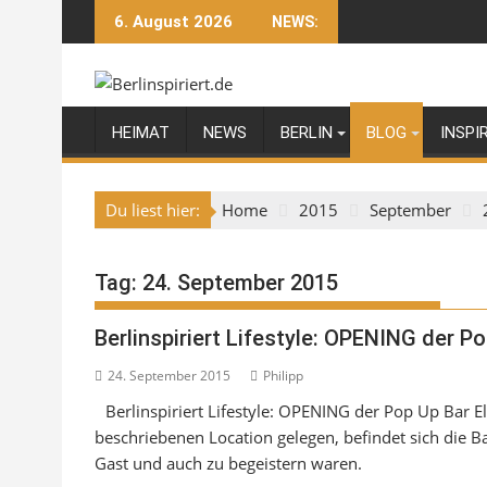
Skip
6. August 2026
NEWS:
to
content
HEIMAT
NEWS
BERLIN
BLOG
INSPI
Du liest hier:
Home
2015
September
Tag:
24. September 2015
Berlinspiriert Lifestyle: OPENING der Po
24. September 2015
Philipp
Berlinspiriert Lifestyle: OPENING der Pop Up Bar El
beschriebenen Location gelegen, befindet sich die B
Gast und auch zu begeistern waren.