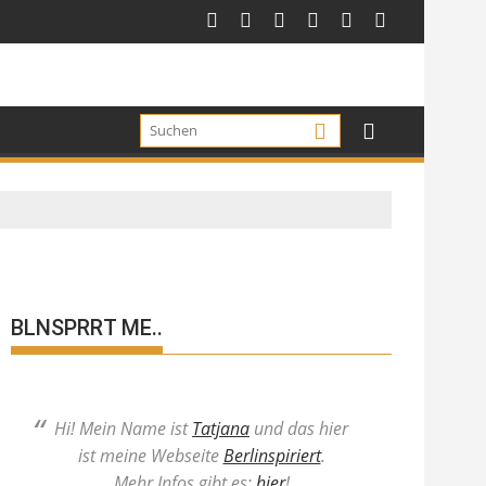
BLNSPRRT ME..
Hi! Mein Name ist
Tatjana
und das hier
ist meine Webseite
Berlinspiriert
.
Mehr Infos gibt es:
hier
!