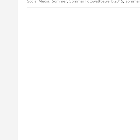
,
,
,
Social Media
Sommer
Sommer Fotowettbewerb 2015
sommerf