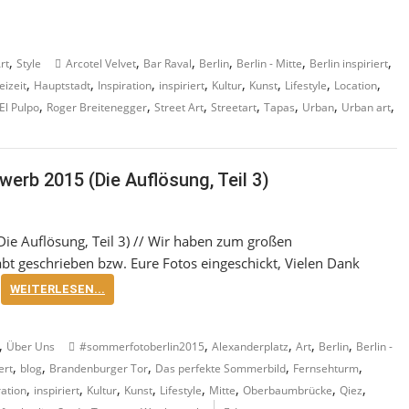
,
,
,
,
,
,
rt
Style
Arcotel Velvet
Bar Raval
Berlin
Berlin - Mitte
Berlin inspiriert
,
,
,
,
,
,
,
,
eizeit
Hauptstadt
Inspiration
inspiriert
Kultur
Kunst
Lifestyle
Location
,
,
,
,
,
,
,
El Pulpo
Roger Breitenegger
Street Art
Streetart
Tapas
Urban
Urban art
erb 2015 (Die Auflösung, Teil 3)
ie Auflösung, Teil 3) // Wir haben zum großen
 geschrieben bzw. Eure Fotos eingeschickt, Vielen Dank
WEITERLESEN...
,
,
,
,
,
Über Uns
#sommerfotoberlin2015
Alexanderplatz
Art
Berlin
Berlin -
,
,
,
,
,
ert
blog
Brandenburger Tor
Das perfekte Sommerbild
Fernsehturm
,
,
,
,
,
,
,
,
ration
inspiriert
Kultur
Kunst
Lifestyle
Mitte
Oberbaumbrücke
Qiez