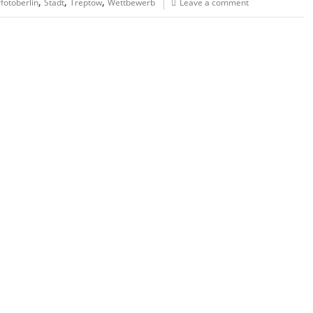
,
,
,
otoberlin
Stadt
Treptow
Wettbewerb
Leave a comment