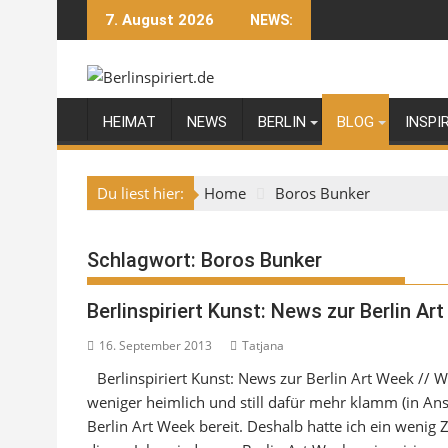
Skip
7. August 2026
NEWS:
to
content
HEIMAT
NEWS
BERLIN
BLOG
INSPI
Du liest hier:
Home
Boros Bunker
Schlagwort:
Boros Bunker
Berlinspiriert Kunst: News zur Berlin Ar
16. September 2013
Tatjana
Berlinspiriert Kunst: News zur Berlin Art Week // 
weniger heimlich und still dafür mehr klamm (in Ans
Berlin Art Week bereit. Deshalb hatte ich ein wenig