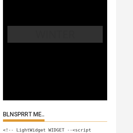
WINTER
BLNSPRRT ME..
<!-- LightWidget WIDGET --<script