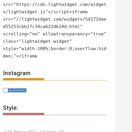
src="https://cdn.lightwidget.com/widget
s/lightwidget.js"</script<iframe
src="//lightwidget.com/widgets/5d172dae
d55253cbb17c34ca622db14d.html"
scrolling="no" allowtransparency="true"
class="lightwidget-widget"
style="width:100%;border:0;overflow:hid
den;"</iframe
Instagram
Style:
16. Februar 2017
Tatjana
0