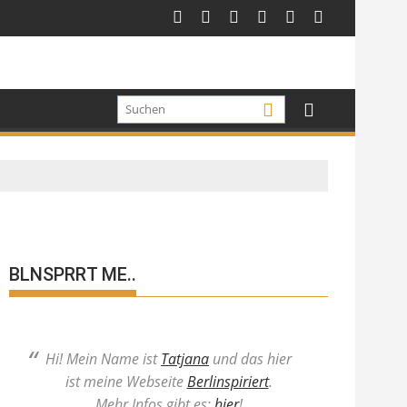
BLNSPRRT ME..
Hi! Mein Name ist
Tatjana
und das hier
ist meine Webseite
Berlinspiriert
.
Mehr Infos gibt es:
hier
!