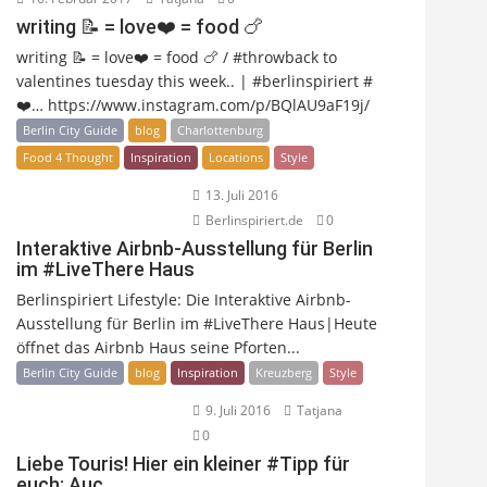
writing 📝 = love❤️ = food 🍗
writing 📝 = love❤️ = food 🍗 / #throwback to
valentines tuesday this week.. | #berlinspiriert #
❤️… https://www.instagram.com/p/BQlAU9aF19j/
Berlin City Guide
blog
Charlottenburg
Food 4 Thought
Inspiration
Locations
Style
13. Juli 2016
Berlinspiriert.de
0
Interaktive Airbnb-Ausstellung für Berlin
im #LiveThere Haus
Berlinspiriert Lifestyle: Die Interaktive Airbnb-
Ausstellung für Berlin im #LiveThere Haus|Heute
öffnet das Airbnb Haus seine Pforten...
Berlin City Guide
blog
Inspiration
Kreuzberg
Style
9. Juli 2016
Tatjana
0
Liebe Touris! Hier ein kleiner #Tipp für
euch: Auc…