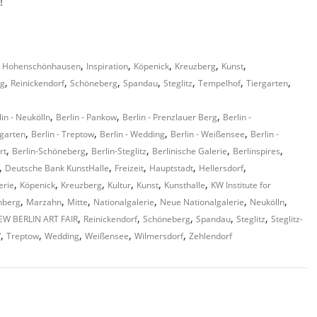
!
,
,
,
,
,
,
Hohenschönhausen
Inspiration
Köpenick
Kreuzberg
Kunst
,
,
,
,
,
,
,
rg
Reinickendorf
Schöneberg
Spandau
Steglitz
Tempelhof
Tiergarten
,
,
,
lin - Neukölln
Berlin - Pankow
Berlin - Prenzlauer Berg
Berlin -
,
,
,
,
rgarten
Berlin - Treptow
Berlin - Wedding
Berlin - Weißensee
Berlin -
,
,
,
,
,
rt
Berlin-Schöneberg
Berlin-Steglitz
Berlinische Galerie
Berlinspires
,
,
,
,
,
Deutsche Bank KunstHalle
Freizeit
Hauptstadt
Hellersdorf
,
,
,
,
,
,
erie
Köpenick
Kreuzberg
Kultur
Kunst
Kunsthalle
KW Institute for
,
,
,
,
,
,
nberg
Marzahn
Mitte
Nationalgalerie
Neue Nationalgalerie
Neukölln
,
,
,
,
,
EW BERLIN ART FAIR
Reinickendorf
Schöneberg
Spandau
Steglitz
Steglitz-
,
,
,
,
,
“
Treptow
Wedding
Weißensee
Wilmersdorf
Zehlendorf