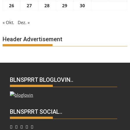
26
27
28
29
30
« Okt.
Dez. »
Header Advertisement
BLNSPRRT BLOGLOVIN..
BLNSPRRT SOCIAL..