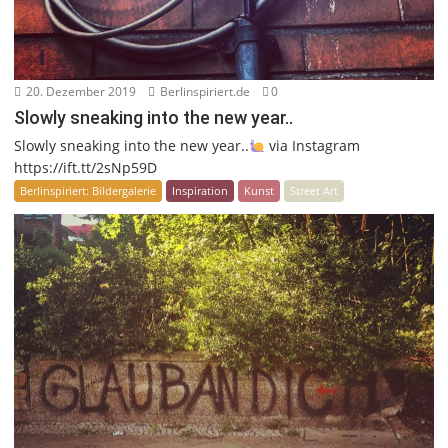
20. Dezember 2019
Berlinspiriert.de
0
Slowly sneaking into the new year..
Slowly sneaking into the new year..
via Instagram
https://ift.tt/2sNp59D
Berlinspiriert: Bildergalerie
Inspiration
Kunst
Street Art