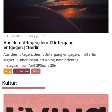
4. Juni 2016
Philipp
1
Aus dem #Regen,dem #Untergang
entgegen.|#Berlin…
Aus dem #Regen, dem #Untergang entgegen. | #Berlin
#igberlin #berlinspiriert #blog #wiejedentag…
instagram.com/p/BGP3qpfzG5i/
blog
Inspiration
Style
Kultur: