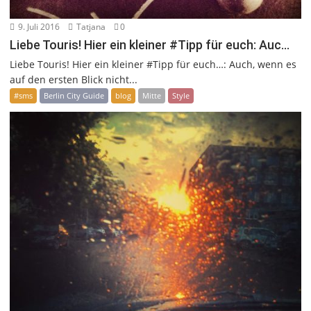
9. Juli 2016
Tatjana
0
Liebe Touris! Hier ein kleiner #Tipp für euch: Auc…
Liebe Touris! Hier ein kleiner #Tipp für euch…: Auch, wenn es
auf den ersten Blick nicht...
#sms
Berlin City Guide
blog
Mitte
Style