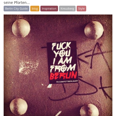
seine Pforten...
Berlin City Guide
blog
Inspiration
Kreuzberg
Style