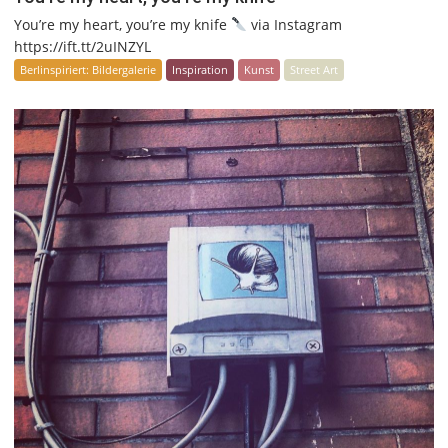
You’re my heart, you’re my knife
via Instagram
https://ift.tt/2uINZYL
Berlinspiriert: Bildergalerie
Inspiration
Kunst
Street Art