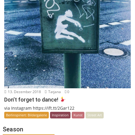
13. Dezember 2018
Tatjana
0
Don’t forget to dance!
via Instagram https://ift.tt/2Gar122
Berlinspiriert: Bildergalerie
Inspiration
Kunst
Street Art
Season