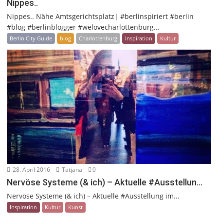
Nippes..
Nippes.. Nähe Amtsgerichtsplatz| #berlinspiriert #berlin
#blog #berlinblogger #welovecharlottenburg...
Berlin City Guide
blog
Charlottenburg
Inspiration
Kultur
28. April 2016
Tatjana
0
Nervöse Systeme (& ich) – Aktuelle #Ausstellun…
Nervöse Systeme (& ich) – Aktuelle #Ausstellung im...
Inspiration
Kultur
Kunst