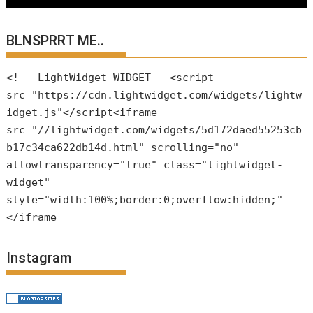
BLNSPRRT ME..
<!-- LightWidget WIDGET --<script
src="https://cdn.lightwidget.com/widgets/lightw
idget.js"</script<iframe
src="//lightwidget.com/widgets/5d172daed55253cb
b17c34ca622db14d.html" scrolling="no"
allowtransparency="true" class="lightwidget-
widget"
style="width:100%;border:0;overflow:hidden;"
</iframe
Instagram