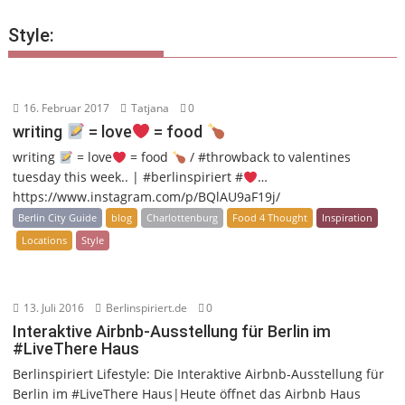
Style:
16. Februar 2017
Tatjana
0
writing
= love
= food
writing
= love
= food
/ #throwback to valentines
tuesday this week.. | #berlinspiriert #
…
https://www.instagram.com/p/BQlAU9aF19j/
Berlin City Guide
blog
Charlottenburg
Food 4 Thought
Inspiration
Locations
Style
13. Juli 2016
Berlinspiriert.de
0
Interaktive Airbnb-Ausstellung für Berlin im
#LiveThere Haus
Berlinspiriert Lifestyle: Die Interaktive Airbnb-Ausstellung für
Berlin im #LiveThere Haus|Heute öffnet das Airbnb Haus