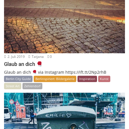
2. Juli 2019
Tatjana
0
Glaub an dich
Glaub an dich
via Instagram https://ift.tt/2Np2rhB
Berlin City Guide
Berlinspiriert: Bildergalerie
Inspiration
Kunst
Street Art
Zehlendorf