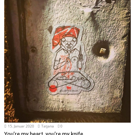
15. Januar 2020
Tatjana
0
You’re my heart, you’re my knife