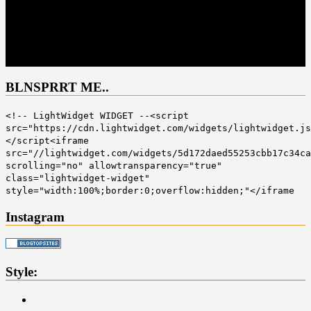
BLNSPRRT ME..
<!-- LightWidget WIDGET --<script
src="https://cdn.lightwidget.com/widgets/lightwidget.js
</script<iframe
src="//lightwidget.com/widgets/5d172daed55253cbb17c34ca
scrolling="no" allowtransparency="true"
class="lightwidget-widget"
style="width:100%;border:0;overflow:hidden;"</iframe
Instagram
Style: