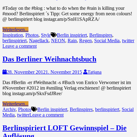
#Today on the #blog : what to do when the #rain is killing your
#mood? Berlinspiriert ´s Tipp: Get some energy from neon colours!
@ berlinspiriert blog instagr.am/p/SnH1SApRZA/
Weiterlesen...
Inspiration
,
Photos
,
Style
Berlin inspiriert
,
Berlinspires
,
berlinspiriert
,
Nagellack
,
NEON
,
Rain
,
Regen
,
Social Media
,
twitter
Leave a comment
Das Berliner Weihnachtsbuch
28. November 2012
1. November 2015
Tatjana
Das #Berlin -er #Weihnacht -s #Buch von Enrico Verworner ist im
#November #2012 im #smiling Verlag erschienen! @ berlinspiriert
blog instagr.am/p/SkxFsdJRee/
Weiterlesen...
Archiv
,
Photos
Berlin inspiriert
,
Berlinspires
,
berlinspiriert
,
Social
Media
,
twitter
Leave a comment
Berlinspiriert LOFT Gewinnspiel – Die
Auflösung