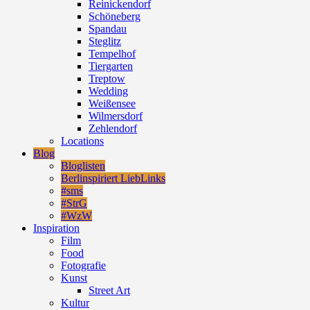
Reinickendorf
Schöneberg
Spandau
Steglitz
Tempelhof
Tiergarten
Treptow
Wedding
Weißensee
Wilmersdorf
Zehlendorf
Locations
Blog
Bloglisten
Berlinspiriert LiebLinks
#sms
#StrG
#WzW
Inspiration
Film
Food
Fotografie
Kunst
Street Art
Kultur