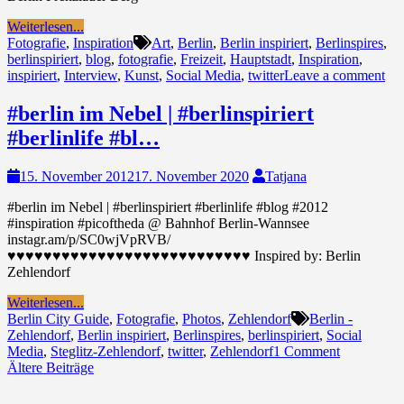
Weiterlesen...
Fotografie
,
Inspiration
Art
,
Berlin
,
Berlin inspiriert
,
Berlinspires
,
berlinspiriert
,
blog
,
fotografie
,
Freizeit
,
Hauptstadt
,
Inspiration
,
inspiriert
,
Interview
,
Kunst
,
Social Media
,
twitter
Leave a comment
#berlin im Nebel | #berlinspiriert
#berlinlife #bl…
15. November 2012
17. November 2020
Tatjana
#berlin im Nebel | #berlinspiriert #berlinlife #blog #2012
#inspiration #picoftheda @ Bahnhof Berlin-Wannsee
instagr.am/p/SC0wjVpRVB/
♥♥♥♥♥♥♥♥♥♥♥♥♥♥♥♥♥♥♥♥♥♥♥♥♥♥♥ Inspired by: Berlin
Zehlendorf
Weiterlesen...
Berlin City Guide
,
Fotografie
,
Photos
,
Zehlendorf
Berlin -
Zehlendorf
,
Berlin inspiriert
,
Berlinspires
,
berlinspiriert
,
Social
Media
,
Steglitz-Zehlendorf
,
twitter
,
Zehlendorf
1 Comment
Beitragsnavigation
Ältere Beiträge