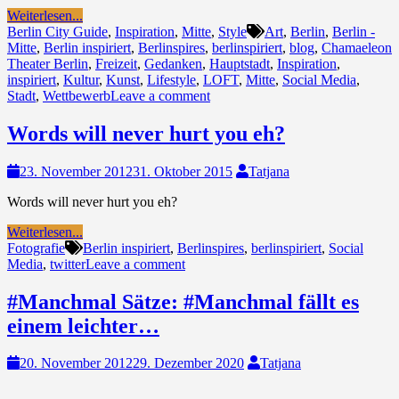
Weiterlesen...
Berlin City Guide
,
Inspiration
,
Mitte
,
Style
Art
,
Berlin
,
Berlin -
Mitte
,
Berlin inspiriert
,
Berlinspires
,
berlinspiriert
,
blog
,
Chamaeleon
Theater Berlin
,
Freizeit
,
Gedanken
,
Hauptstadt
,
Inspiration
,
inspiriert
,
Kultur
,
Kunst
,
Lifestyle
,
LOFT
,
Mitte
,
Social Media
,
Stadt
,
Wettbewerb
Leave a comment
Words will never hurt you eh?
23. November 2012
31. Oktober 2015
Tatjana
Words will never hurt you eh?
Weiterlesen...
Fotografie
Berlin inspiriert
,
Berlinspires
,
berlinspiriert
,
Social
Media
,
twitter
Leave a comment
#Manchmal Sätze: #Manchmal fällt es
einem leichter…
20. November 2012
29. Dezember 2020
Tatjana