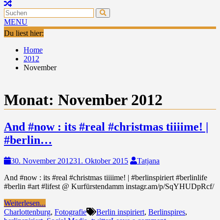
MENU
Du liest hier:
Home
2012
November
Monat:
November 2012
And #now : its #real #christmas tiiiime! |
#berlin…
30. November 2012
31. Oktober 2015
Tatjana
And #now : its #real #christmas tiiiime! | #berlinspiriert #berlinlife
#berlin #art #lifest @ Kurfürstendamm instagr.am/p/SqYHUDpRcf/
Weiterlesen...
Charlottenburg
,
Fotografie
Berlin inspiriert
,
Berlinspires
,