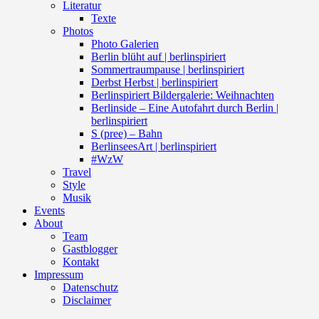
Literatur
Texte
Photos
Photo Galerien
Berlin blüht auf | berlinspiriert
Sommertraumpause | berlinspiriert
Derbst Herbst | berlinspiriert
Berlinspiriert Bildergalerie: Weihnachten
Berlinside – Eine Autofahrt durch Berlin |
berlinspiriert
S (pree) – Bahn
BerlinseesArt | berlinspiriert
#WzW
Travel
Style
Musik
Events
About
Team
Gastblogger
Kontakt
Impressum
Datenschutz
Disclaimer