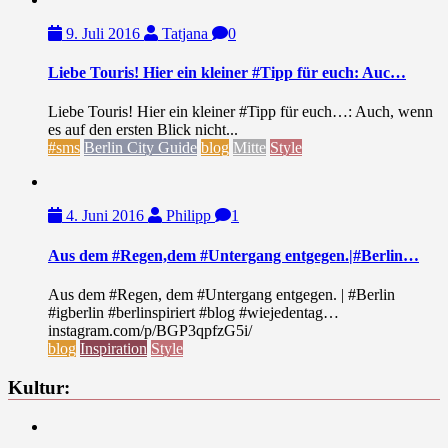
9. Juli 2016
Tatjana
0
Liebe Touris! Hier ein kleiner #Tipp für euch: Auc…
Liebe Touris! Hier ein kleiner #Tipp für euch…: Auch, wenn
es auf den ersten Blick nicht...
#sms
Berlin City Guide
blog
Mitte
Style
4. Juni 2016
Philipp
1
Aus dem #Regen,dem #Untergang entgegen.|#Berlin…
Aus dem #Regen, dem #Untergang entgegen. | #Berlin
#igberlin #berlinspiriert #blog #wiejedentag…
instagram.com/p/BGP3qpfzG5i/
blog
Inspiration
Style
Kultur: