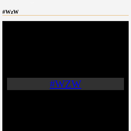
#WzW
#WZW