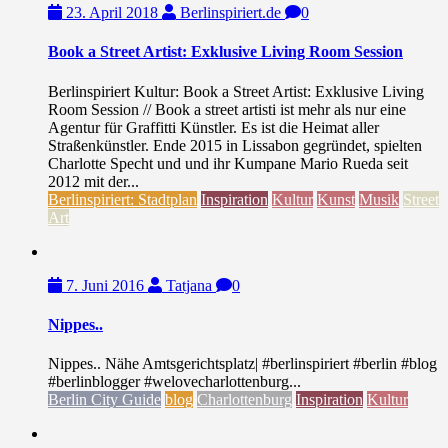
23. April 2018
Berlinspiriert.de
0
Book a Street Artist: Exklusive Living Room Session
Berlinspiriert Kultur: Book a Street Artist: Exklusive Living
Room Session // Book a street artisti ist mehr als nur eine
Agentur für Graffitti Künstler. Es ist die Heimat aller
Straßenkünstler. Ende 2015 in Lissabon gegründet, spielten
Charlotte Specht und und ihr Kumpane Mario Rueda seit
2012 mit der...
Berlinspiriert: Stadtplan
Inspiration
Kultur
Kunst
Musik
Street
Art
7. Juni 2016
Tatjana
0
Nippes..
Nippes.. Nähe Amtsgerichtsplatz| #berlinspiriert #berlin #blog
#berlinblogger #welovecharlottenburg...
Berlin City Guide
blog
Charlottenburg
Inspiration
Kultur