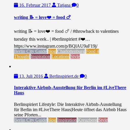
16. Februar 2017
Tatjana
0
writing 📝 = love❤️ = food 🍗
writing 📝 = love❤️ = food 🍗 / #throwback to valentines
tuesday this week.. | #berlinspiriert #❤️…
https://www.instagram.com/p/BQlAU9aF19j/
Berlin City Guide
blog
Charlottenburg
Food 4
Thought
Inspiration
Locations
Style
13. Juli 2016
Berlinspiriert.de
0
Interaktive Airbnb-Ausstellung für Berlin im #LiveThere
Haus
Berlinspiriert Lifestyle: Die Interaktive Airbnb-Ausstellung
für Berlin im #LiveThere Haus|Heute öffnet das Airbnb Haus
seine Pforten...
Berlin City Guide
blog
Inspiration
Kreuzberg
Style