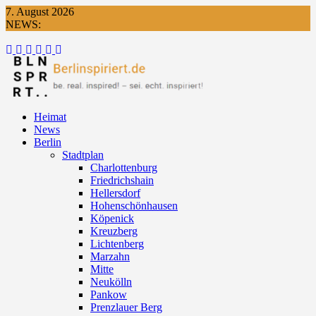
Skip
7. August 2026
to
NEWS:
content
Weblog #12347: Lese/Lust
Heimat
News
Berlin
Stadtplan
Charlottenburg
Friedrichshain
Hellersdorf
Hohenschönhausen
Köpenick
Kreuzberg
Lichtenberg
Marzahn
Mitte
Neukölln
Pankow
Prenzlauer Berg