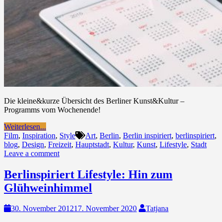
​Die kleine&kurze Übersicht des Berliner Kunst&Kultur –
Programms vom Wochenende!
Weiterlesen...
Film
,
Inspiration
,
Style
Art
,
Berlin
,
Berlin inspiriert
,
berlinspiriert
,
blog
,
Design
,
Freizeit
,
Hauptstadt
,
Kultur
,
Kunst
,
Lifestyle
,
Stadt
Leave a comment
Berlinspiriert Lifestyle: Hin zum
Glühweinhimmel
30. November 2012
17. November 2020
Tatjana