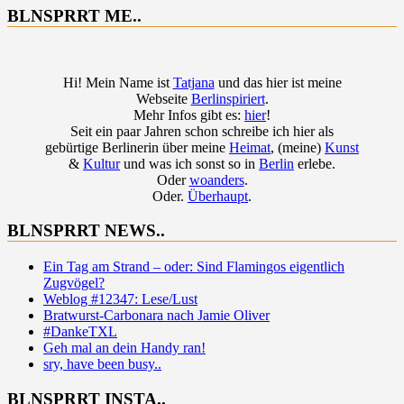
BLNSPRRT ME..
Hi! Mein Name ist
Tatjana
und das hier ist meine
Webseite
Berlinspiriert
.
Mehr Infos gibt es:
hier
!
Seit ein paar Jahren schon schreibe ich hier als
gebürtige Berlinerin über meine
Heimat
, (meine)
Kunst
&
Kultur
und was ich sonst so in
Berlin
erlebe.
Oder
woanders
.
Oder.
Überhaupt
.
BLNSPRRT NEWS..
Ein Tag am Strand – oder: Sind Flamingos eigentlich
Zugvögel?
Weblog #12347: Lese/Lust
Bratwurst-Carbonara nach Jamie Oliver
#DankeTXL
Geh mal an dein Handy ran!
sry, have been busy..
BLNSPRRT INSTA..