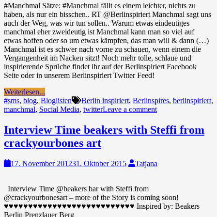
#Manchmal Sätze: #Manchmal fällt es einem leichter, nichts zu
haben, als nur ein bisschen.. RT @Berlinspiriert Manchmal sagt uns
auch der Weg, was wir tun sollen.. Warum etwas eindeutiges
manchmal eher zweideutig ist Manchmal kann man so viel auf
etwas hoffen oder so um etwas kämpfen, das man will & dann (…)
Manchmal ist es schwer nach vorne zu schauen, wenn einem die
Vergangenheit im Nacken sitzt! Noch mehr tolle, schlaue und
inspirierende Sprüche findet ihr auf der Berlinspiriert Facebook
Seite oder in unserem Berlinspiriert Twitter Feed!
Weiterlesen...
#sms
,
blog
,
Bloglisten
Berlin inspiriert
,
Berlinspires
,
berlinspiriert
,
manchmal
,
Social Media
,
twitter
Leave a comment
Interview Time beakers with Steffi from
crackyourbones art
17. November 2012
31. Oktober 2015
Tatjana
Interview Time @beakers bar with Steffi from
@crackyourbonesart – more of the Story is coming soon!
♥♥♥♥♥♥♥♥♥♥♥♥♥♥♥♥♥♥♥♥♥♥♥♥♥♥♥ Inspired by: Beakers
Berlin Prenzlauer Berg