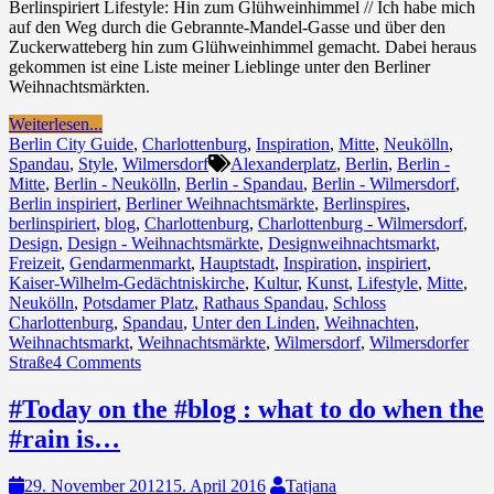
Berlinspiriert Lifestyle: Hin zum Glühweinhimmel // Ich habe mich
auf den Weg durch die Gebrannte-Mandel-Gasse und über den
Zuckerwatteberg hin zum Glühweinhimmel gemacht. Dabei heraus
gekommen ist eine Liste meiner Lieblinge unter den Berliner
Weihnachtsmärkten.
Weiterlesen...
Berlin City Guide
,
Charlottenburg
,
Inspiration
,
Mitte
,
Neukölln
,
Spandau
,
Style
,
Wilmersdorf
Alexanderplatz
,
Berlin
,
Berlin -
Mitte
,
Berlin - Neukölln
,
Berlin - Spandau
,
Berlin - Wilmersdorf
,
Berlin inspiriert
,
Berliner Weihnachtsmärkte
,
Berlinspires
,
berlinspiriert
,
blog
,
Charlottenburg
,
Charlottenburg - Wilmersdorf
,
Design
,
Design - Weihnachtsmärkte
,
Designweihnachtsmarkt
,
Freizeit
,
Gendarmenmarkt
,
Hauptstadt
,
Inspiration
,
inspiriert
,
Kaiser-Wilhelm-Gedächtniskirche
,
Kultur
,
Kunst
,
Lifestyle
,
Mitte
,
Neukölln
,
Potsdamer Platz
,
Rathaus Spandau
,
Schloss
Charlottenburg
,
Spandau
,
Unter den Linden
,
Weihnachten
,
Weihnachtsmarkt
,
Weihnachtsmärkte
,
Wilmersdorf
,
Wilmersdorfer
Straße
4 Comments
#Today on the #blog : what to do when the
#rain is…
29. November 2012
15. April 2016
Tatjana