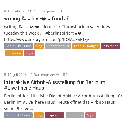
16. Februar 2017
Tatjana
0
writing 📝 = love❤️ = food 🍗
writing 📝 = love❤️ = food 🍗 / #throwback to valentines
tuesday this week.. | #berlinspiriert #❤️…
https://www.instagram.com/p/BQlAU9aF19j/
Berlin City Guide
blog
Charlottenburg
Food 4 Thought
Inspiration
Locations
Style
13. Juli 2016
Berlinspiriert.de
0
Interaktive Airbnb-Ausstellung für Berlin im
#LiveThere Haus
Berlinspiriert Lifestyle: Die Interaktive Airbnb-Ausstellung für
Berlin im #LiveThere Haus|Heute öffnet das Airbnb Haus
seine Pforten...
Berlin City Guide
blog
Inspiration
Kreuzberg
Style