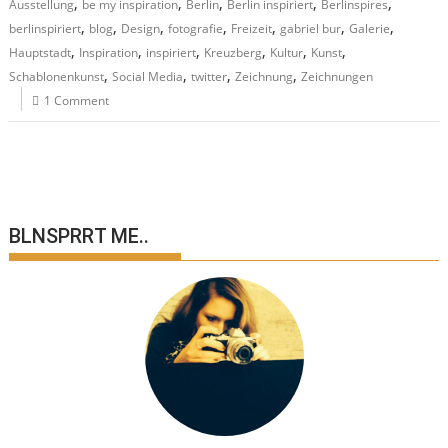
,
,
,
,
,
Ausstellung
be my inspiration
Berlin
Berlin inspiriert
Berlinspires
,
,
,
,
,
,
,
berlinspiriert
blog
Design
fotografie
Freizeit
gabriel bur
Galerie
,
,
,
,
,
,
Hauptstadt
Inspiration
inspiriert
Kreuzberg
Kultur
Kunst
,
,
,
,
Schablonenkunst
Social Media
twitter
Zeichnung
Zeichnungen
1 Comment
BLNSPRRT ME..