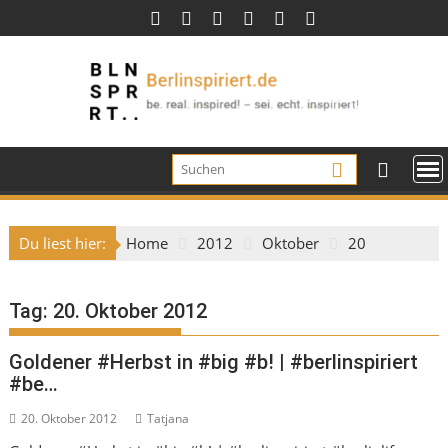
Skip
to
content
Du liest hier:
Home
2012
Oktober
20
Tag:
20. Oktober 2012
Goldener #Herbst in #big #b! | #berlinspiriert
#be…
20. Oktober 2012
Tatjana