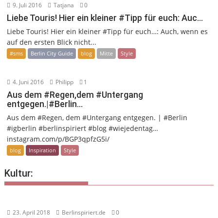
9. Juli 2016
Tatjana
0
Liebe Touris! Hier ein kleiner #Tipp für euch: Auc…
Liebe Touris! Hier ein kleiner #Tipp für euch…: Auch, wenn es
auf den ersten Blick nicht...
#sms
Berlin City Guide
blog
Mitte
Style
4. Juni 2016
Philipp
1
Aus dem #Regen,dem #Untergang
entgegen.|#Berlin…
Aus dem #Regen, dem #Untergang entgegen. | #Berlin
#igberlin #berlinspiriert #blog #wiejedentag…
instagram.com/p/BGP3qpfzG5i/
blog
Inspiration
Style
Kultur:
23. April 2018
Berlinspiriert.de
0