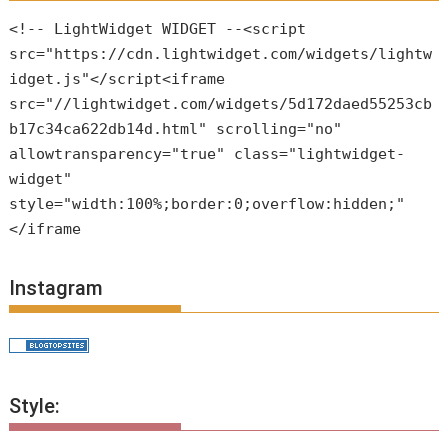
<!-- LightWidget WIDGET --<script
src="https://cdn.lightwidget.com/widgets/lightw
idget.js"</script<iframe
src="//lightwidget.com/widgets/5d172daed55253cb
b17c34ca622db14d.html" scrolling="no"
allowtransparency="true" class="lightwidget-
widget"
style="width:100%;border:0;overflow:hidden;"
</iframe
Instagram
Style: