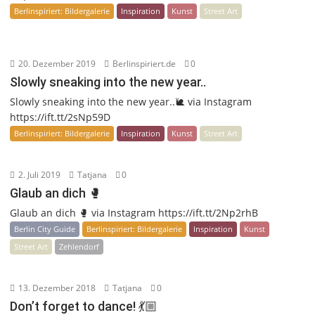
Berlinspiriert: Bildergalerie
Inspiration
Kunst
Street Art
20. Dezember 2019
Berlinspiriert.de
0
Slowly sneaking into the new year..
Slowly sneaking into the new year..🐌 via Instagram
https://ift.tt/2sNp59D
Berlinspiriert: Bildergalerie
Inspiration
Kunst
Street Art
2. Juli 2019
Tatjana
0
Glaub an dich 🥊
Glaub an dich 🥊 via Instagram https://ift.tt/2Np2rhB
Berlin City Guide
Berlinspiriert: Bildergalerie
Inspiration
Kunst
Street Art
Zehlendorf
13. Dezember 2018
Tatjana
0
Don’t forget to dance! 💃🏼