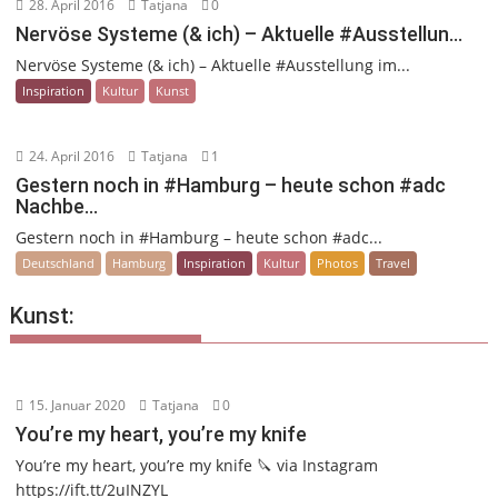
28. April 2016
Tatjana
0
Nervöse Systeme (& ich) – Aktuelle #Ausstellun…
Nervöse Systeme (& ich) – Aktuelle #Ausstellung im...
Inspiration
Kultur
Kunst
24. April 2016
Tatjana
1
Gestern noch in #Hamburg – heute schon #adc
Nachbe…
Gestern noch in #Hamburg – heute schon #adc...
Deutschland
Hamburg
Inspiration
Kultur
Photos
Travel
Kunst:
15. Januar 2020
Tatjana
0
You’re my heart, you’re my knife
You’re my heart, you’re my knife 🔪 via Instagram
https://ift.tt/2uINZYL