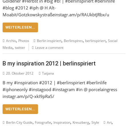
Goldener #Herbst in #big #b! | #berlinspiriert #berlinlife
#blog #2012 #iph @ H Alt-
Moabit/Gotzkowskystraßeinstagr.am/p/RAUkbtJRbx/u
WEITERLESEN...
,
,
,
,
Archiv
Photos
Berlin inspiriert
Berlinspires
berlinspiriert
Social
,
Media
twitter
Leave a comment
B my inspiration 2012 | berlinspiriert
20. Oktober 2012
Tatjana
B my #inspiration #2012 | #berlinspiriert #berlinlife
#iphoneonly #instagood #instagram #in @ porcelaingress
instagr.am/p/Q-xkI9pRa5/
WEITERLESEN...
,
,
,
,
,
Berlin City Guide
Fotografie
Inspiration
Kreuzberg
Style
Art