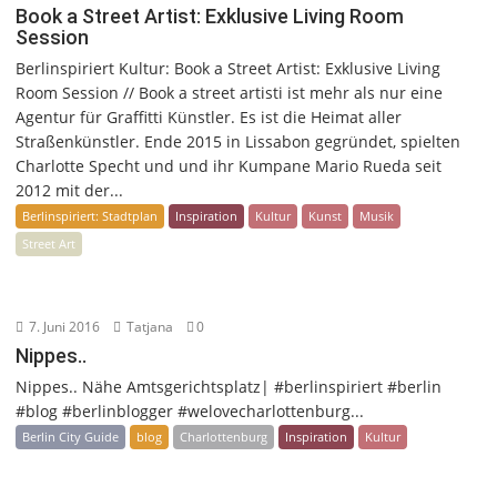
Book a Street Artist: Exklusive Living Room
Session
Berlinspiriert Kultur: Book a Street Artist: Exklusive Living
Room Session // Book a street artisti ist mehr als nur eine
Agentur für Graffitti Künstler. Es ist die Heimat aller
Straßenkünstler. Ende 2015 in Lissabon gegründet, spielten
Charlotte Specht und und ihr Kumpane Mario Rueda seit
2012 mit der...
Berlinspiriert: Stadtplan
Inspiration
Kultur
Kunst
Musik
Street Art
7. Juni 2016
Tatjana
0
Nippes..
Nippes.. Nähe Amtsgerichtsplatz| #berlinspiriert #berlin
#blog #berlinblogger #welovecharlottenburg...
Berlin City Guide
blog
Charlottenburg
Inspiration
Kultur