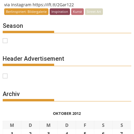
via Instagram https://ift.tt/2Gar122
Berlinspiriert: Bildergalerie
Inspiration
Kunst
Street Art
Season
Header Advertisement
Archiv
OKTOBER 2012
M
D
M
D
F
S
S
1
2
3
4
5
6
7