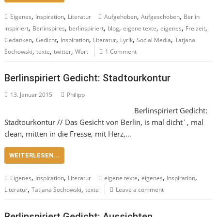
,
,
,
,
Eigenes
Inspiration
Literatur
Aufgehoben
Aufgeschoben
Berlin
,
,
,
,
,
,
,
inspiriert
Berlinspires
berlinspiriert
blog
eigene texte
eigenes
Freizeit
,
,
,
,
,
,
Gedanken
Gedicht
Inspiration
Literatur
Lyrik
Social Media
Tatjana
,
,
,
Sochowski
texte
twitter
Wort
1 Comment
Berlinspiriert Gedicht: Stadtourkontur
13. Januar 2015
Philipp
Berlinspiriert Gedicht:
Stadtourkontur // Das Gesicht von Berlin, is mal dicht´, mal
clean, mitten in die Fresse, mit Herz,…
WEITERLESEN...
,
,
,
,
,
Eigenes
Inspiration
Literatur
eigene texte
eigenes
Inspiration
,
,
Literatur
Tatjana Sochowski
texte
Leave a comment
Berlinspiriert Gedicht: Aussichten