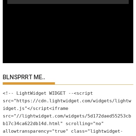
BLNSPRRT ME..
<!-- LightWidget WIDGET --<script
src="https://cdn.lightwidget.com/widgets/lightw
idget.js"</script<iframe
src="//lightwidget.com/widgets/5d172daed55253cb
b17c34ca622db14d.html" scrolling="no"
allowtransparency="true" class="lightwidget-