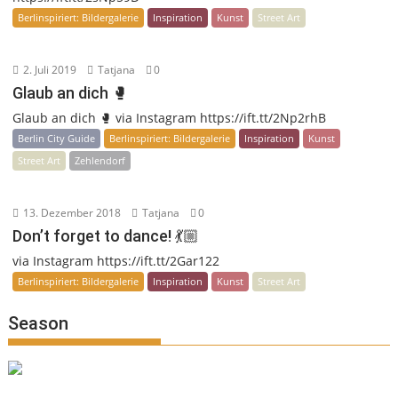
Berlinspiriert: Bildergalerie
Inspiration
Kunst
Street Art
2. Juli 2019
Tatjana
0
Glaub an dich 🥊
Glaub an dich 🥊 via Instagram https://ift.tt/2Np2rhB
Berlin City Guide
Berlinspiriert: Bildergalerie
Inspiration
Kunst
Street Art
Zehlendorf
13. Dezember 2018
Tatjana
0
Don’t forget to dance! 💃🏼
via Instagram https://ift.tt/2Gar122
Berlinspiriert: Bildergalerie
Inspiration
Kunst
Street Art
Season