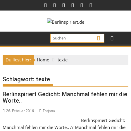
Skip
to
content
Du liest hier:
Home
texte
Schlagwort:
texte
Berlinspiriert Gedicht: Manchmal fehlen mir die
Worte..
26. Februar 2016
Tatjana
Berlinspiriert Gedicht:
Manchmal fehlen mir die Worte.. // Manchmal fehlen mir die