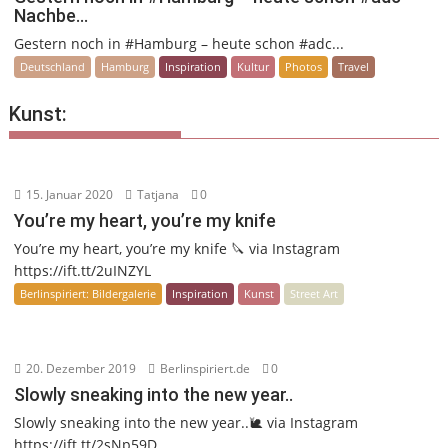
Nachbe…
Gestern noch in #Hamburg – heute schon #adc...
Deutschland
Hamburg
Inspiration
Kultur
Photos
Travel
Kunst:
15. Januar 2020
Tatjana
0
You’re my heart, you’re my knife
You’re my heart, you’re my knife 🔪 via Instagram
https://ift.tt/2uINZYL
Berlinspiriert: Bildergalerie
Inspiration
Kunst
Street Art
20. Dezember 2019
Berlinspiriert.de
0
Slowly sneaking into the new year..
Slowly sneaking into the new year..🐌 via Instagram
https://ift.tt/2sNp59D