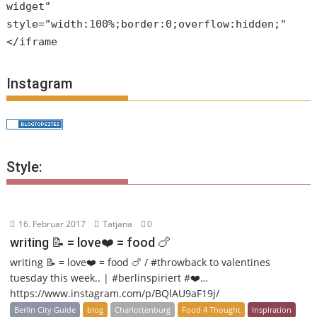
widget"
style="width:100%;border:0;overflow:hidden;"
</iframe
Instagram
Style:
16. Februar 2017
Tatjana
0
writing 📝 = love❤️ = food 🍗
writing 📝 = love❤️ = food 🍗 / #throwback to valentines
tuesday this week.. | #berlinspiriert #❤️…
https://www.instagram.com/p/BQlAU9aF19j/
Berlin City Guide
blog
Charlottenburg
Food 4 Thought
Inspiration