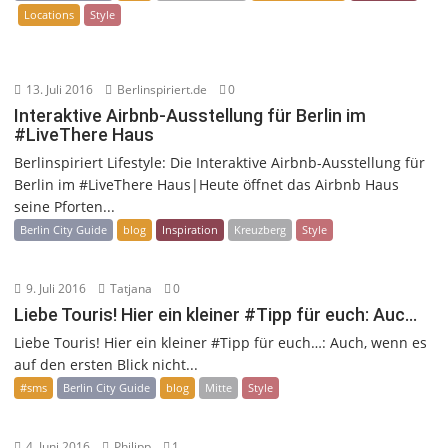
Locations
Style
13. Juli 2016
Berlinspiriert.de
0
Interaktive Airbnb-Ausstellung für Berlin im
#LiveThere Haus
Berlinspiriert Lifestyle: Die Interaktive Airbnb-Ausstellung für
Berlin im #LiveThere Haus|Heute öffnet das Airbnb Haus
seine Pforten...
Berlin City Guide
blog
Inspiration
Kreuzberg
Style
9. Juli 2016
Tatjana
0
Liebe Touris! Hier ein kleiner #Tipp für euch: Auc…
Liebe Touris! Hier ein kleiner #Tipp für euch…: Auch, wenn es
auf den ersten Blick nicht...
#sms
Berlin City Guide
blog
Mitte
Style
4. Juni 2016
Philipp
1