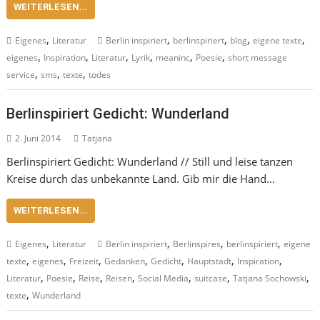
WEITERLESEN...
,
,
,
,
,
Eigenes
Literatur
Berlin inspiriert
berlinspiriert
blog
eigene texte
,
,
,
,
,
,
eigenes
Inspiration
Literatur
Lyrik
meaninc
Poesie
short message
,
,
,
service
sms
texte
todes
Berlinspiriert Gedicht: Wunderland
2. Juni 2014
Tatjana
Berlinspiriert Gedicht: Wunderland // Still und leise tanzen
Kreise durch das unbekannte Land. Gib mir die Hand…
WEITERLESEN...
,
,
,
,
Eigenes
Literatur
Berlin inspiriert
Berlinspires
berlinspiriert
eigene
,
,
,
,
,
,
,
texte
eigenes
Freizeit
Gedanken
Gedicht
Hauptstadt
Inspiration
,
,
,
,
,
,
,
Literatur
Poesie
Reise
Reisen
Social Media
suitcase
Tatjana Sochowski
,
texte
Wunderland