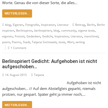
Worte. Genau die von dieser Sorte, die alles…
WEITERLESEN...
,
,
,
,
,
,
blog
Eigenes
Fotografie
Inspiration
Literatur
Beitrag
Berlin
Berlin
,
,
,
,
,
,
inspiriert
Berlinspires
berlinspiriert
blog
community
eigene texte
,
,
,
,
,
,
,
eigenes
Freizeit
Gedanken
Gedicht
Inspiration
Literatur
manchmal
,
,
,
,
,
,
poem
Poems
Stadt
Tatjana Sochowski
texte
Wort
writing
1 Comment
Berlinspiriert Gedicht: Aufgehoben ist nicht
aufgeschoben…
14. August 2015
Tatjana
Aufgehoben ist nicht
aufgeschoben… // Auf dem Abstellgleis geparkt, niemals
protzen, nur gespart. Später geht ja immer noch,…
WEITERLESEN...