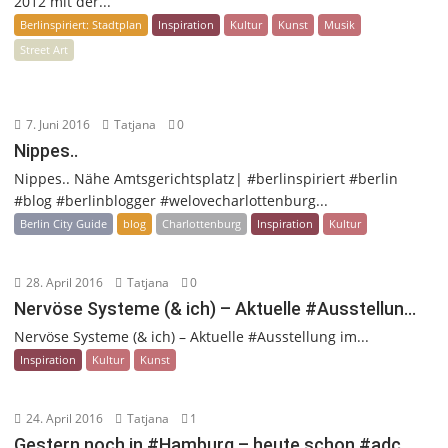
2012 mit der...
Berlinspiriert: Stadtplan
Inspiration
Kultur
Kunst
Musik
Street Art
7. Juni 2016
Tatjana
0
Nippes..
Nippes.. Nähe Amtsgerichtsplatz| #berlinspiriert #berlin
#blog #berlinblogger #welovecharlottenburg...
Berlin City Guide
blog
Charlottenburg
Inspiration
Kultur
28. April 2016
Tatjana
0
Nervöse Systeme (& ich) – Aktuelle #Ausstellun…
Nervöse Systeme (& ich) – Aktuelle #Ausstellung im...
Inspiration
Kultur
Kunst
24. April 2016
Tatjana
1
Gestern noch in #Hamburg – heute schon #adc