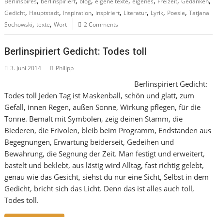
,
,
,
,
,
,
,
Berlinspires
berlinspiriert
blog
eigene texte
eigenes
Freizeit
Gedanken
,
,
,
,
,
,
,
Gedicht
Hauptstadt
Inspiration
inspiriert
Literatur
Lyrik
Poesie
Tatjana
,
,
Sochowski
texte
Wort
2 Comments
Berlinspiriert Gedicht: Todes toll
3. Juni 2014
Philipp
Berlinspiriert Gedicht:
Todes toll Jeden Tag ist Maskenball, schön und glatt, zum
Gefall, innen Regen, außen Sonne, Wirkung pflegen, für die
Tonne. Bemalt mit Symbolen, zeig deinen Stamm, die
Biederen, die Frivolen, bleib beim Programm, Endstanden aus
Begegnungen, Erwartung beiderseit, Gedeihen und
Bewahrung, die Segnung der Zeit. Man festigt und erweitert,
bastelt und beklebt, aus lästig wird Alltag, fast richtig gelebt,
genau wie das Gesicht, siehst du nur eine Sicht, Selbst in dem
Gedicht, bricht sich das Licht. Denn das ist alles auch toll,
Todes toll.