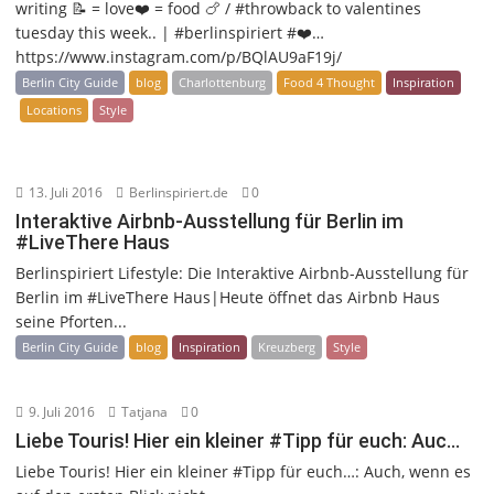
writing 📝 = love❤️ = food 🍗 / #throwback to valentines
tuesday this week.. | #berlinspiriert #❤️…
https://www.instagram.com/p/BQlAU9aF19j/
Berlin City Guide
blog
Charlottenburg
Food 4 Thought
Inspiration
Locations
Style
13. Juli 2016
Berlinspiriert.de
0
Interaktive Airbnb-Ausstellung für Berlin im
#LiveThere Haus
Berlinspiriert Lifestyle: Die Interaktive Airbnb-Ausstellung für
Berlin im #LiveThere Haus|Heute öffnet das Airbnb Haus
seine Pforten...
Berlin City Guide
blog
Inspiration
Kreuzberg
Style
9. Juli 2016
Tatjana
0
Liebe Touris! Hier ein kleiner #Tipp für euch: Auc…
Liebe Touris! Hier ein kleiner #Tipp für euch…: Auch, wenn es