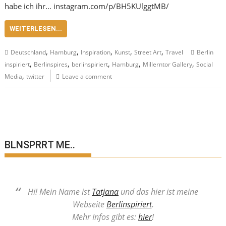
habe ich ihr… instagram.com/p/BH5KUlggtMB/
WEITERLESEN...
,
,
,
,
,
Deutschland
Hamburg
Inspiration
Kunst
Street Art
Travel
Berlin
,
,
,
,
,
inspiriert
Berlinspires
berlinspiriert
Hamburg
Millerntor Gallery
Social
,
Media
twitter
Leave a comment
BLNSPRRT ME..
Hi! Mein Name ist
Tatjana
und das hier ist meine
Webseite
Berlinspiriert
.
Mehr Infos gibt es:
hier
!