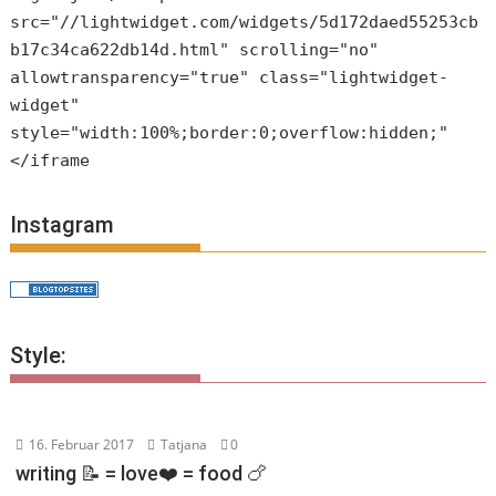
src="//lightwidget.com/widgets/5d172daed55253cb
b17c34ca622db14d.html" scrolling="no"
allowtransparency="true" class="lightwidget-
widget"
style="width:100%;border:0;overflow:hidden;"
</iframe
Instagram
Style:
16. Februar 2017
Tatjana
0
writing 📝 = love❤️ = food 🍗