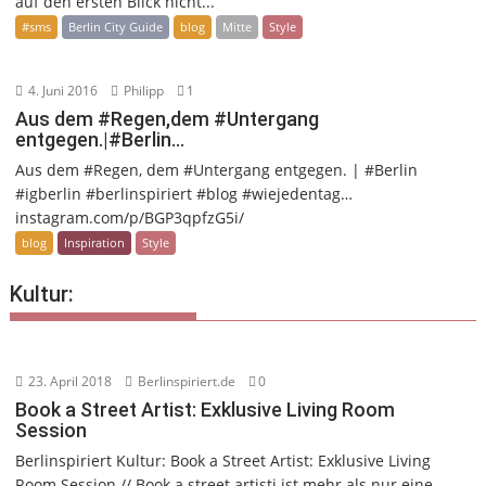
auf den ersten Blick nicht...
#sms
Berlin City Guide
blog
Mitte
Style
4. Juni 2016
Philipp
1
Aus dem #Regen,dem #Untergang
entgegen.|#Berlin…
Aus dem #Regen, dem #Untergang entgegen. | #Berlin
#igberlin #berlinspiriert #blog #wiejedentag…
instagram.com/p/BGP3qpfzG5i/
blog
Inspiration
Style
Kultur:
23. April 2018
Berlinspiriert.de
0
Book a Street Artist: Exklusive Living Room
Session
Berlinspiriert Kultur: Book a Street Artist: Exklusive Living
Room Session // Book a street artisti ist mehr als nur eine