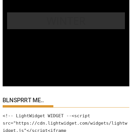
WINTER
BLNSPRRT ME..
<!-- LightWidget WIDGET --<script
src="https://cdn.lightwidget.com/widgets/lightw
idget.js"</script<iframe