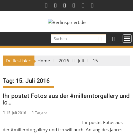
Skip
to
content
Du liest hier:
Home
2016
Juli
15
Tag:
15. Juli 2016
Ihr postet Fotos aus der #millerntorgallery und
ic…
15. Juli 2016
Tatjana
Ihr postet Fotos aus
der #millerntorgallery und ich will auch! Anfang des Jahres