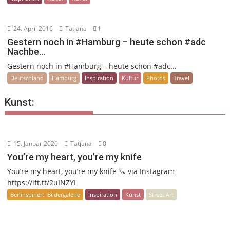
24. April 2016
Tatjana
1
Gestern noch in #Hamburg – heute schon #adc
Nachbe…
Gestern noch in #Hamburg – heute schon #adc...
Deutschland
Hamburg
Inspiration
Kultur
Photos
Travel
Kunst:
15. Januar 2020
Tatjana
0
You’re my heart, you’re my knife
You’re my heart, you’re my knife 🔪 via Instagram
https://ift.tt/2uINZYL
Berlinspiriert: Bildergalerie
Inspiration
Kunst
Street Art