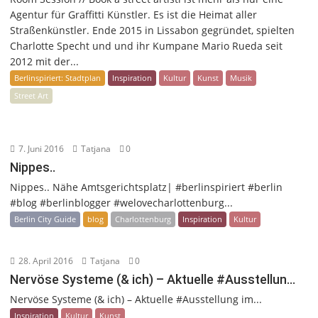
Agentur für Graffitti Künstler. Es ist die Heimat aller
Straßenkünstler. Ende 2015 in Lissabon gegründet, spielten
Charlotte Specht und und ihr Kumpane Mario Rueda seit
2012 mit der...
Berlinspiriert: Stadtplan
Inspiration
Kultur
Kunst
Musik
Street Art
7. Juni 2016
Tatjana
0
Nippes..
Nippes.. Nähe Amtsgerichtsplatz| #berlinspiriert #berlin
#blog #berlinblogger #welovecharlottenburg...
Berlin City Guide
blog
Charlottenburg
Inspiration
Kultur
28. April 2016
Tatjana
0
Nervöse Systeme (& ich) – Aktuelle #Ausstellun…
Nervöse Systeme (& ich) – Aktuelle #Ausstellung im...
Inspiration
Kultur
Kunst