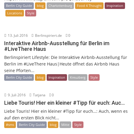
Berlin City Guide
blog
Charlottenburg
Food 4 Thought
Inspiration
Locations
Style
13. Juli 2016
Berlinspiriert.de
0
Interaktive Airbnb-Ausstellung für Berlin im
#LiveThere Haus
Berlinspiriert Lifestyle: Die Interaktive Airbnb-Ausstellung für
Berlin im #LiveThere Haus|Heute öffnet das Airbnb Haus
seine Pforten...
Berlin City Guide
blog
Inspiration
Kreuzberg
Style
9. Juli 2016
Tatjana
0
Liebe Touris! Hier ein kleiner #Tipp für euch: Auc…
Liebe Touris! Hier ein kleiner #Tipp für euch…: Auch, wenn es
auf den ersten Blick nicht...
#sms
Berlin City Guide
blog
Mitte
Style