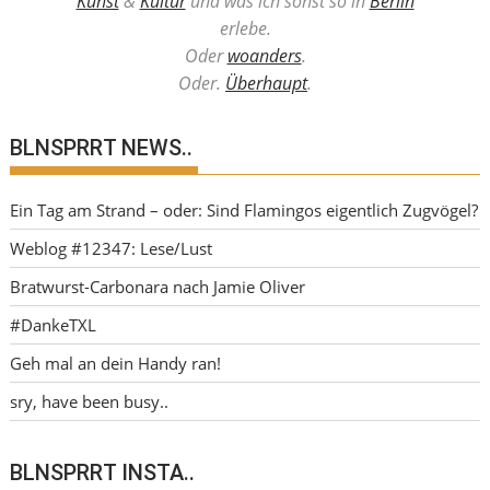
Kunst
&
Kultur
und was ich sonst so in
Berlin
erlebe.
Oder
woanders
.
Oder.
Überhaupt
.
BLNSPRRT NEWS..
Ein Tag am Strand – oder: Sind Flamingos eigentlich Zugvögel?
Weblog #12347: Lese/Lust
Bratwurst-Carbonara nach Jamie Oliver
#DankeTXL
Geh mal an dein Handy ran!
sry, have been busy..
BLNSPRRT INSTA..