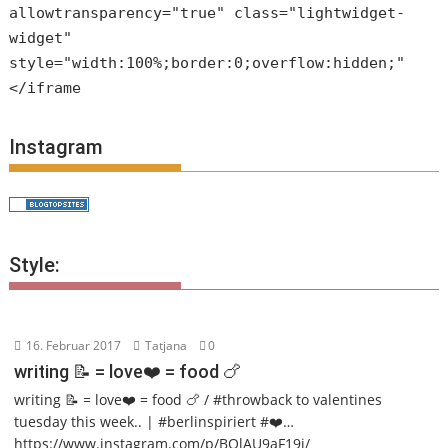
allowtransparency="true" class="lightwidget-
widget"
style="width:100%;border:0;overflow:hidden;"
</iframe
Instagram
Style:
16. Februar 2017
Tatjana
0
writing 📝 = love❤️ = food 🍗
writing 📝 = love❤️ = food 🍗 / #throwback to valentines
tuesday this week.. | #berlinspiriert #❤️…
https://www.instagram.com/p/BQlAU9aF19j/