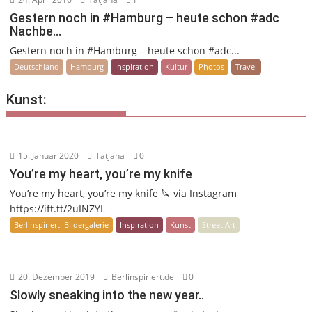
Gestern noch in #Hamburg – heute schon #adc
Nachbe…
Gestern noch in #Hamburg – heute schon #adc...
Deutschland
Hamburg
Inspiration
Kultur
Photos
Travel
Kunst:
15. Januar 2020
Tatjana
0
You’re my heart, you’re my knife
You’re my heart, you’re my knife 🔪 via Instagram
https://ift.tt/2uINZYL
Berlinspiriert: Bildergalerie
Inspiration
Kunst
Street Art
20. Dezember 2019
Berlinspiriert.de
0
Slowly sneaking into the new year..