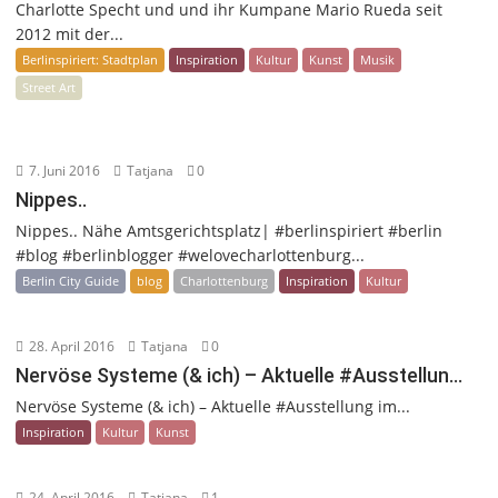
Charlotte Specht und und ihr Kumpane Mario Rueda seit
2012 mit der...
Berlinspiriert: Stadtplan
Inspiration
Kultur
Kunst
Musik
Street Art
7. Juni 2016
Tatjana
0
Nippes..
Nippes.. Nähe Amtsgerichtsplatz| #berlinspiriert #berlin
#blog #berlinblogger #welovecharlottenburg...
Berlin City Guide
blog
Charlottenburg
Inspiration
Kultur
28. April 2016
Tatjana
0
Nervöse Systeme (& ich) – Aktuelle #Ausstellun…
Nervöse Systeme (& ich) – Aktuelle #Ausstellung im...
Inspiration
Kultur
Kunst
24. April 2016
Tatjana
1