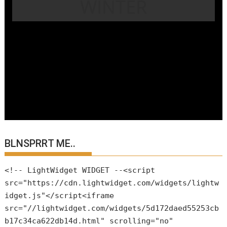
WINTER
BLNSPRRT ME..
<!-- LightWidget WIDGET --<script
src="https://cdn.lightwidget.com/widgets/lightw
idget.js"</script<iframe
src="//lightwidget.com/widgets/5d172daed55253cb
b17c34ca622db14d.html" scrolling="no"