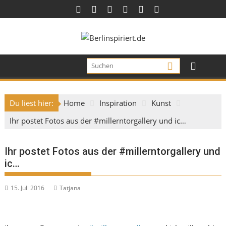
Skip
to
content
Du liest hier:
Home
Inspiration
Kunst
Ihr postet Fotos aus der #millerntorgallery und ic…
Ihr postet Fotos aus der #millerntorgallery und
ic…
15. Juli 2016
Tatjana