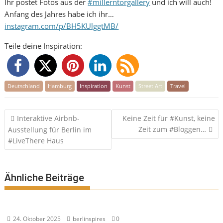
Ihr postet Fotos aus der
#millerntorgallery
und ich will auch!
Anfang des Jahres habe ich ihr…
instagram.com/p/BH5KUlggtMB/
Teile deine Inspiration:
Deutschland
Hamburg
Inspiration
Kunst
Street Art
Travel
Beitragsnavigation
Interaktive Airbnb-
Keine Zeit für #Kunst, keine
Zeit zum #Bloggen…
Ausstellung für Berlin im
#LiveThere Haus
Ähnliche Beiträge
24. Oktober 2025
berlinspires
0