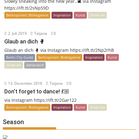
Slowly sneaking into the new year..🐌 via Instagram
https://ift.tt/2sNp59D
Berlinspiriert: Bildergalerie
Inspiration
Kunst
Street Art
2. Juli 2019
Tatjana
0
Glaub an dich 🥊
Glaub an dich 🥊 via Instagram https://ift.tt/2Np2rhB
Berlin City Guide
Berlinspiriert: Bildergalerie
Inspiration
Kunst
Street Art
Zehlendorf
13. Dezember 2018
Tatjana
0
Don’t forget to dance! 💃🏼
via Instagram https://ift.tt/2Gar122
Berlinspiriert: Bildergalerie
Inspiration
Kunst
Street Art
Season