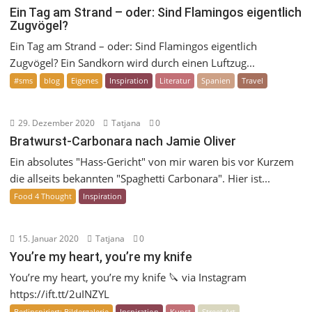
Ein Tag am Strand – oder: Sind Flamingos eigentlich
Zugvögel?
Ein Tag am Strand – oder: Sind Flamingos eigentlich
Zugvögel? Ein Sandkorn wird durch einen Luftzug...
#sms
blog
Eigenes
Inspiration
Literatur
Spanien
Travel
29. Dezember 2020
Tatjana
0
Bratwurst-Carbonara nach Jamie Oliver
Ein absolutes "Hass-Gericht" von mir waren bis vor Kurzem
die allseits bekannten "Spaghetti Carbonara". Hier ist...
Food 4 Thought
Inspiration
15. Januar 2020
Tatjana
0
You’re my heart, you’re my knife
You’re my heart, you’re my knife 🔪 via Instagram
https://ift.tt/2uINZYL
Berlinspiriert: Bildergalerie
Inspiration
Kunst
Street Art