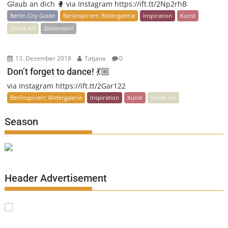
Glaub an dich 🥊 via Instagram https://ift.tt/2Np2rhB
Berlin City Guide
Berlinspiriert: Bildergalerie
Inspiration
Kunst
Street Art
Zehlendorf
13. Dezember 2018
Tatjana
0
Don’t forget to dance! 💃🏼
via Instagram https://ift.tt/2Gar122
Berlinspiriert: Bildergalerie
Inspiration
Kunst
Street Art
Season
Header Advertisement