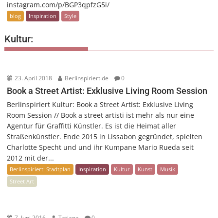
instagram.com/p/BGP3qpfzG5i/
blog
Inspiration
Style
Kultur:
23. April 2018
Berlinspiriert.de
0
Book a Street Artist: Exklusive Living Room Session
Berlinspiriert Kultur: Book a Street Artist: Exklusive Living
Room Session // Book a street artisti ist mehr als nur eine
Agentur für Graffitti Künstler. Es ist die Heimat aller
Straßenkünstler. Ende 2015 in Lissabon gegründet, spielten
Charlotte Specht und und ihr Kumpane Mario Rueda seit
2012 mit der...
Berlinspiriert: Stadtplan
Inspiration
Kultur
Kunst
Musik
Street Art
7. Juni 2016
Tatjana
0