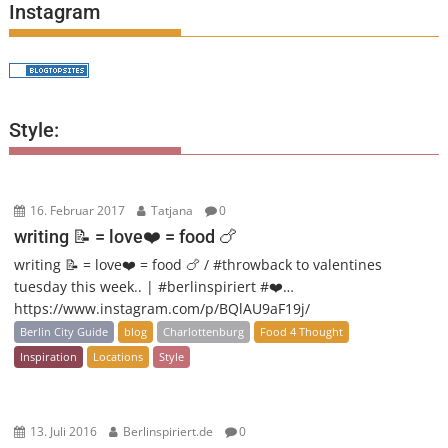
Instagram
Style:
16. Februar 2017
Tatjana
0
writing 📝 = love❤️ = food 🍗
writing 📝 = love❤️ = food 🍗 / #throwback to valentines
tuesday this week.. | #berlinspiriert #❤️…
https://www.instagram.com/p/BQlAU9aF19j/
Berlin City Guide
blog
Charlottenburg
Food 4 Thought
Inspiration
Locations
Style
13. Juli 2016
Berlinspiriert.de
0