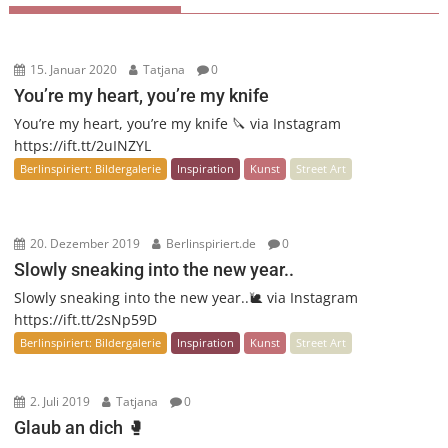
15. Januar 2020
Tatjana
0
You’re my heart, you’re my knife
You’re my heart, you’re my knife 🔪 via Instagram
https://ift.tt/2uINZYL
Berlinspiriert: Bildergalerie
Inspiration
Kunst
Street Art
20. Dezember 2019
Berlinspiriert.de
0
Slowly sneaking into the new year..
Slowly sneaking into the new year..🐌 via Instagram
https://ift.tt/2sNp59D
Berlinspiriert: Bildergalerie
Inspiration
Kunst
Street Art
2. Juli 2019
Tatjana
0
Glaub an dich 🥊