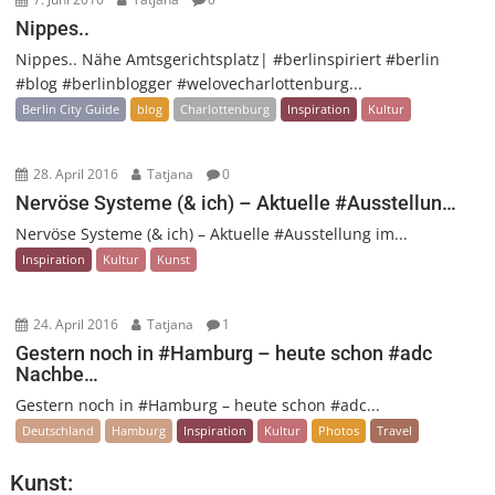
Nippes..
Nippes.. Nähe Amtsgerichtsplatz| #berlinspiriert #berlin
#blog #berlinblogger #welovecharlottenburg...
Berlin City Guide
blog
Charlottenburg
Inspiration
Kultur
28. April 2016
Tatjana
0
Nervöse Systeme (& ich) – Aktuelle #Ausstellun…
Nervöse Systeme (& ich) – Aktuelle #Ausstellung im...
Inspiration
Kultur
Kunst
24. April 2016
Tatjana
1
Gestern noch in #Hamburg – heute schon #adc
Nachbe…
Gestern noch in #Hamburg – heute schon #adc...
Deutschland
Hamburg
Inspiration
Kultur
Photos
Travel
Kunst: