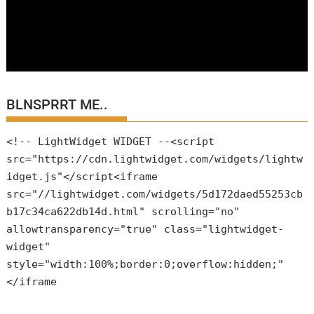
BLNSPRRT ME..
<!-- LightWidget WIDGET --<script
src="https://cdn.lightwidget.com/widgets/lightw
idget.js"</script<iframe
src="//lightwidget.com/widgets/5d172daed55253cb
b17c34ca622db14d.html" scrolling="no"
allowtransparency="true" class="lightwidget-
widget"
style="width:100%;border:0;overflow:hidden;"
</iframe