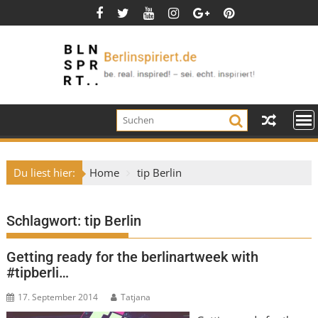
Skip
to
content
Du liest hier:
Home
tip Berlin
Schlagwort:
tip Berlin
Getting ready for the berlinartweek with
#tipberli…
17. September 2014
Tatjana