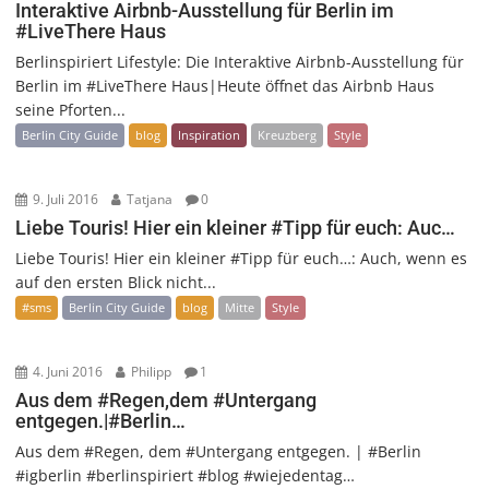
Interaktive Airbnb-Ausstellung für Berlin im
#LiveThere Haus
Berlinspiriert Lifestyle: Die Interaktive Airbnb-Ausstellung für
Berlin im #LiveThere Haus|Heute öffnet das Airbnb Haus
seine Pforten...
Berlin City Guide
blog
Inspiration
Kreuzberg
Style
9. Juli 2016
Tatjana
0
Liebe Touris! Hier ein kleiner #Tipp für euch: Auc…
Liebe Touris! Hier ein kleiner #Tipp für euch…: Auch, wenn es
auf den ersten Blick nicht...
#sms
Berlin City Guide
blog
Mitte
Style
4. Juni 2016
Philipp
1
Aus dem #Regen,dem #Untergang
entgegen.|#Berlin…
Aus dem #Regen, dem #Untergang entgegen. | #Berlin
#igberlin #berlinspiriert #blog #wiejedentag…