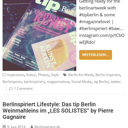
Getting ready for the
berlinartweek with
#tipberlin & some
#magazinelove! |
#berlinspiriert #baw…
instagram.com/p/tCbO
wEJRdo/
WEITERLESEN...
,
,
,
,
,
Inspiration
Kultur
Photos
Style
Berlin Art Week
Berlin inspiriert
,
,
,
,
,
Berlinspires
berlinspiriert
magazinelove
Social Media
tip Berlin
twitter
1 Comment
Berlinspiriert Lifestyle: Das tip Berlin
Weinmahleins im „LES SOLISTES“ by Pierre
Gagnaire
9. Juni 2014
Berlinspiriert.de