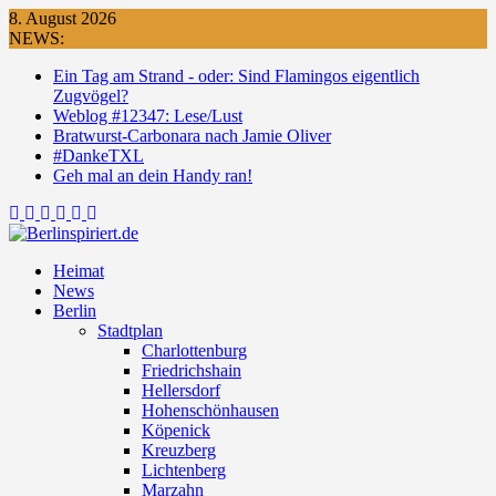
Skip
8. August 2026
to
NEWS:
content
Ein Tag am Strand - oder: Sind Flamingos eigentlich
Zugvögel?
Weblog #12347: Lese/Lust
Bratwurst-Carbonara nach Jamie Oliver
#DankeTXL
Geh mal an dein Handy ran!
Heimat
News
Berlin
Stadtplan
Charlottenburg
Friedrichshain
Hellersdorf
Hohenschönhausen
Köpenick
Kreuzberg
Lichtenberg
Marzahn