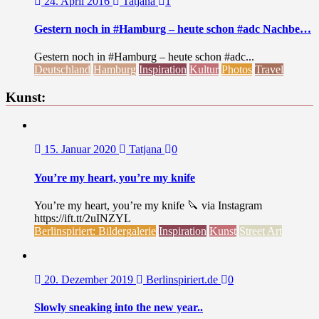
24. April 2016
Tatjana
1
Gestern noch in #Hamburg – heute schon #adc Nachbe…
Gestern noch in #Hamburg – heute schon #adc...
Deutschland
Hamburg
Inspiration
Kultur
Photos
Travel
Kunst:
15. Januar 2020
Tatjana
0
You’re my heart, you’re my knife
You’re my heart, you’re my knife 🔪 via Instagram
https://ift.tt/2uINZYL
Berlinspiriert: Bildergalerie
Inspiration
Kunst
Street Art
20. Dezember 2019
Berlinspiriert.de
0
Slowly sneaking into the new year..