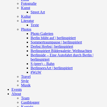
Fotografie
Kunst
Street Art
Kultur
Literatur
Texte
Photos
Photo Galerien
Berlin blüht auf | berlinspiriert
Sommertraumpause | berlinspiriert
Derbst Herbst | berlinspiriert
Berlinspiriert Bildergalerie: Weihnachten
Berlinside – Eine Autofahrt durch Berlin |
berlinspiriert
S (pree) – Bahn
BerlinseesArt | berlinspiriert
#WzW
Travel
Style
Musik
Events
About
Team
Gastblogger
Kontakt