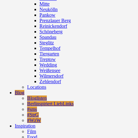
Mitte
Neukölln
Pankow
Prenzlauer Berg
Reinickendorf
Schöneberg
Spandau
Steglitz
Tempelhof
Tiergarten
Treptow
Wedding
Weißensee
Wilmersdorf
Zehlendorf
Locations
Blog
Bloglisten
Berlinspiriert LiebLinks
#sms
#StrG
#WzW
Inspiration
Film
Food