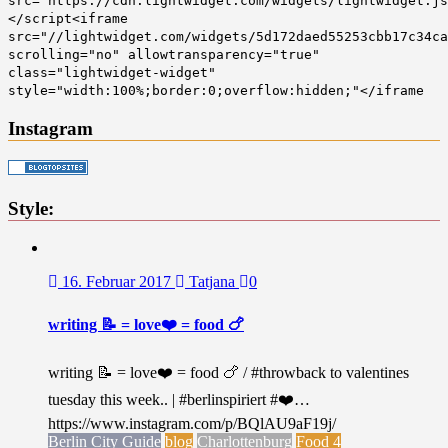
src="https://cdn.lightwidget.com/widgets/lightwidget.js
</script<iframe
src="//lightwidget.com/widgets/5d172daed55253cbb17c34ca
scrolling="no" allowtransparency="true"
class="lightwidget-widget"
style="width:100%;border:0;overflow:hidden;"</iframe
Instagram
Style:
16. Februar 2017
Tatjana
0
writing 📝 = love❤️ = food 🍗
writing 📝 = love❤️ = food 🍗 / #throwback to valentines
tuesday this week.. | #berlinspiriert #❤️…
https://www.instagram.com/p/BQlAU9aF19j/
Berlin City Guide
blog
Charlottenburg
Food 4