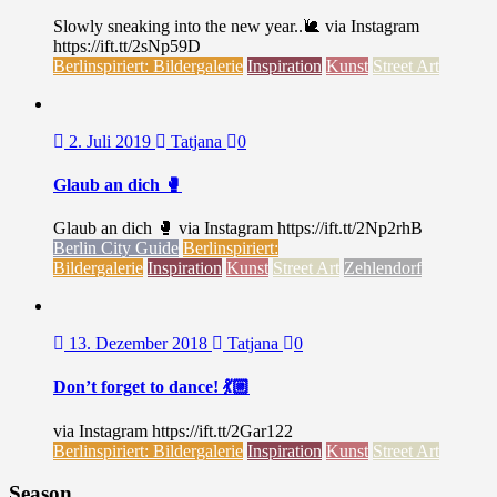
Slowly sneaking into the new year..🐌 via Instagram
https://ift.tt/2sNp59D
Berlinspiriert: Bildergalerie
Inspiration
Kunst
Street Art
2. Juli 2019
Tatjana
0
Glaub an dich 🥊
Glaub an dich 🥊 via Instagram https://ift.tt/2Np2rhB
Berlin City Guide
Berlinspiriert:
Bildergalerie
Inspiration
Kunst
Street Art
Zehlendorf
13. Dezember 2018
Tatjana
0
Don’t forget to dance! 💃🏼
via Instagram https://ift.tt/2Gar122
Berlinspiriert: Bildergalerie
Inspiration
Kunst
Street Art
Season