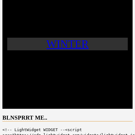
WINTER
BLNSPRRT ME..
<!-- LightWidget WIDGET --<script