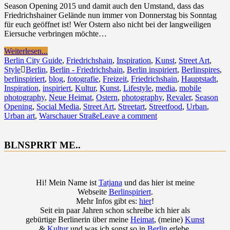
Season Opening 2015 und damit auch den Umstand, dass das
Friedrichshainer Gelände nun immer von Donnerstag bis Sonntag
für euch geöffnet ist! Wer Ostern also nicht bei der langweiligen
Eiersuche verbringen möchte…
Weiterlesen...
Berlin City Guide
,
Friedrichshain
,
Inspiration
,
Kunst
,
Street Art
,
Style
Berlin
,
Berlin - Friedrichshain
,
Berlin inspiriert
,
Berlinspires
,
berlinspiriert
,
blog
,
fotografie
,
Freizeit
,
Friedrichshain
,
Hauptstadt
,
Inspiration
,
inspiriert
,
Kultur
,
Kunst
,
Lifestyle
,
media
,
mobile
photography
,
Neue Heimat
,
Ostern
,
photography
,
Revaler
,
Season
Opening
,
Social Media
,
Street Art
,
Streetart
,
Streetfood
,
Urban
,
Urban art
,
Warschauer Straße
Leave a comment
BLNSPRRT ME..
Hi! Mein Name ist
Tatjana
und das hier ist meine
Webseite
Berlinspiriert
.
Mehr Infos gibt es:
hier
!
Seit ein paar Jahren schon schreibe ich hier als
gebürtige Berlinerin über meine
Heimat
, (meine)
Kunst
&
Kultur
und was ich sonst so in
Berlin
erlebe.