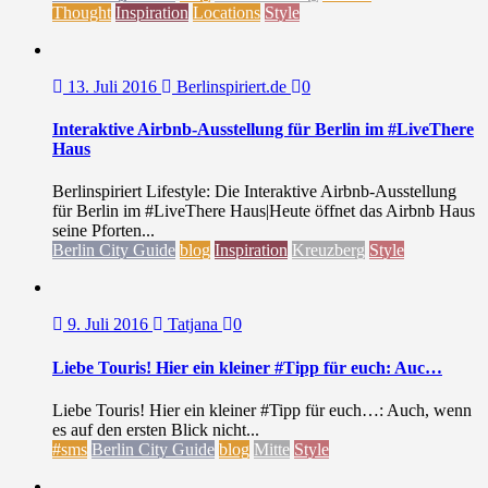
Thought
Inspiration
Locations
Style
13. Juli 2016
Berlinspiriert.de
0
Interaktive Airbnb-Ausstellung für Berlin im #LiveThere
Haus
Berlinspiriert Lifestyle: Die Interaktive Airbnb-Ausstellung
für Berlin im #LiveThere Haus|Heute öffnet das Airbnb Haus
seine Pforten...
Berlin City Guide
blog
Inspiration
Kreuzberg
Style
9. Juli 2016
Tatjana
0
Liebe Touris! Hier ein kleiner #Tipp für euch: Auc…
Liebe Touris! Hier ein kleiner #Tipp für euch…: Auch, wenn
es auf den ersten Blick nicht...
#sms
Berlin City Guide
blog
Mitte
Style