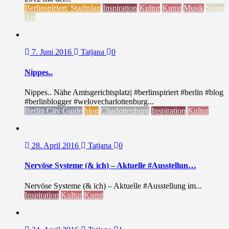
Berlinspiriert: Stadtplan
Inspiration
Kultur
Kunst
Musik
Street
Art
7. Juni 2016
Tatjana
0
Nippes..
Nippes.. Nähe Amtsgerichtsplatz| #berlinspiriert #berlin #blog
#berlinblogger #welovecharlottenburg...
Berlin City Guide
blog
Charlottenburg
Inspiration
Kultur
28. April 2016
Tatjana
0
Nervöse Systeme (& ich) – Aktuelle #Ausstellun…
Nervöse Systeme (& ich) – Aktuelle #Ausstellung im...
Inspiration
Kultur
Kunst