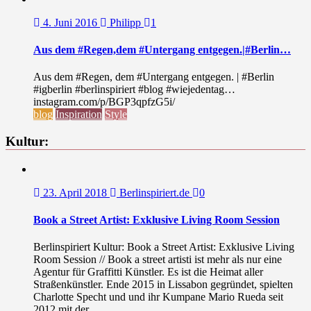
4. Juni 2016
Philipp
1
Aus dem #Regen,dem #Untergang entgegen.|#Berlin…
Aus dem #Regen, dem #Untergang entgegen. | #Berlin
#igberlin #berlinspiriert #blog #wiejedentag…
instagram.com/p/BGP3qpfzG5i/
blog
Inspiration
Style
Kultur:
23. April 2018
Berlinspiriert.de
0
Book a Street Artist: Exklusive Living Room Session
Berlinspiriert Kultur: Book a Street Artist: Exklusive Living
Room Session // Book a street artisti ist mehr als nur eine
Agentur für Graffitti Künstler. Es ist die Heimat aller
Straßenkünstler. Ende 2015 in Lissabon gegründet, spielten
Charlotte Specht und und ihr Kumpane Mario Rueda seit
2012 mit der...