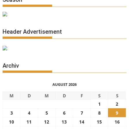
Header Advertisement
Archiv
AUGUST 2026
M
D
M
D
F
S
S
1
2
3
4
5
6
7
8
9
10
11
12
13
14
15
16