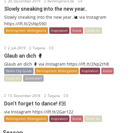
20. Dezember 2019
Berlinspiriert.de
0
Slowly sneaking into the new year..
Slowly sneaking into the new year..🐌 via Instagram
https://ift.tt/2sNp59D
Berlinspiriert: Bildergalerie
Inspiration
Kunst
Street Art
2. Juli 2019
Tatjana
0
Glaub an dich 🥊
Glaub an dich 🥊 via Instagram https://ift.tt/2Np2rhB
Berlin City Guide
Berlinspiriert: Bildergalerie
Inspiration
Kunst
Street Art
Zehlendorf
13. Dezember 2018
Tatjana
0
Don’t forget to dance! 💃🏼
via Instagram https://ift.tt/2Gar122
Berlinspiriert: Bildergalerie
Inspiration
Kunst
Street Art
Season