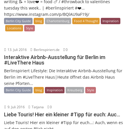
writing 📝 = love❤️ = food 🍗 / #throwback to valentines
tuesday this week.. | #berlinspiriert #❤️…
https://www.instagram.com/p/BQlAU9aF19j/
Berlin City Guide
blog
Charlottenburg
Food 4 Thought
Inspiration
Locations
Style
13. Juli 2016
Berlinspiriert.de
0
Interaktive Airbnb-Ausstellung für Berlin im
#LiveThere Haus
Berlinspiriert Lifestyle: Die Interaktive Airbnb-Ausstellung für
Berlin im #LiveThere Haus|Heute öffnet das Airbnb Haus
seine Pforten...
Berlin City Guide
blog
Inspiration
Kreuzberg
Style
9. Juli 2016
Tatjana
0
Liebe Touris! Hier ein kleiner #Tipp für euch: Auc…
Liebe Touris! Hier ein kleiner #Tipp für euch…: Auch, wenn es
auf den ersten Blick nicht...