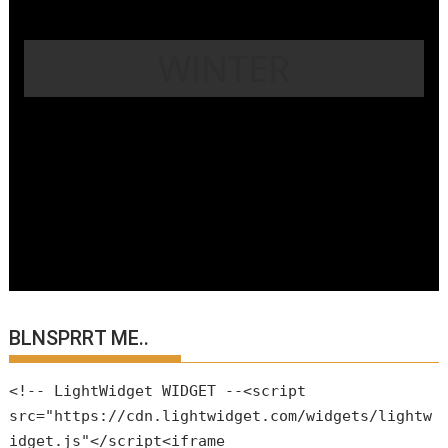
WINTER
BLNSPRRT ME..
<!-- LightWidget WIDGET --<script
src="https://cdn.lightwidget.com/widgets/lightw
idget.js"</script<iframe