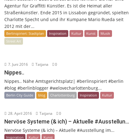
Agentur für Graffitti Künstler. Es ist die Heimat aller
Straßenkünstler. Ende 2015 in Lissabon gegründet, spielten
Charlotte Specht und und ihr Kumpane Mario Rueda seit
2012 mit der...
Berlinspiriert: Stadtplan
Inspiration
Kultur
Kunst
Musik
Street Art
7. Juni 2016
Tatjana
0
Nippes..
Nippes.. Nähe Amtsgerichtsplatz| #berlinspiriert #berlin
#blog #berlinblogger #welovecharlottenburg...
Berlin City Guide
blog
Charlottenburg
Inspiration
Kultur
28. April 2016
Tatjana
0
Nervöse Systeme (& ich) – Aktuelle #Ausstellun…
Nervöse Systeme (& ich) – Aktuelle #Ausstellung im...
Inspiration
Kultur
Kunst