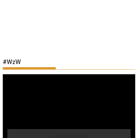
#WzW
#WZW