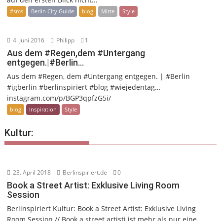
#sms
Berlin City Guide
blog
Mitte
Style
4. Juni 2016
Philipp
1
Aus dem #Regen,dem #Untergang
entgegen.|#Berlin…
Aus dem #Regen, dem #Untergang entgegen. | #Berlin
#igberlin #berlinspiriert #blog #wiejedentag…
instagram.com/p/BGP3qpfzG5i/
blog
Inspiration
Style
Kultur:
23. April 2018
Berlinspiriert.de
0
Book a Street Artist: Exklusive Living Room
Session
Berlinspiriert Kultur: Book a Street Artist: Exklusive Living
Room Session // Book a street artisti ist mehr als nur eine