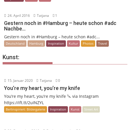
24. April 2016
Tatjana
1
Gestern noch in #Hamburg – heute schon #adc
Nachbe…
Gestern noch in #Hamburg – heute schon #adc...
Deutschland
Hamburg
Inspiration
Kultur
Photos
Travel
Kunst:
15. Januar 2020
Tatjana
0
You’re my heart, you’re my knife
You’re my heart, you’re my knife 🔪 via Instagram
https://ift.tt/2uINZYL
Berlinspiriert: Bildergalerie
Inspiration
Kunst
Street Art