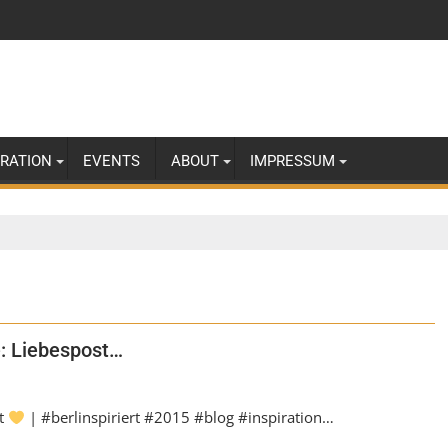
IRATION
EVENTS
ABOUT
IMPRESSUM
: Liebespost…
st
| #berlinspiriert #2015 #blog #inspiration…