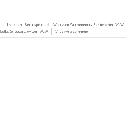
,
,
,
,
berlinspiriert
Berlinspiriert das Wort zum Wochenende
Berlinspiriert WzW
,
,
,
Media
Streetart
twitter
WzW
Leave a comment