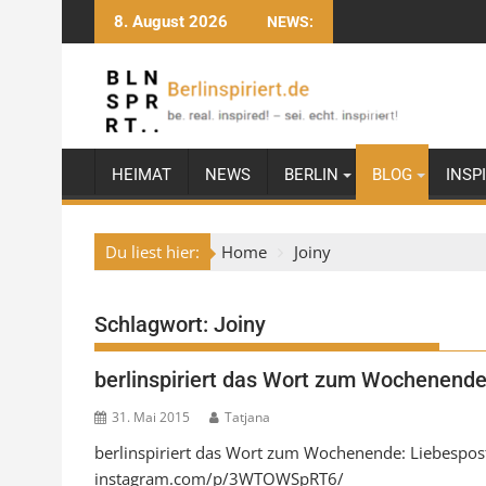
Skip
8. August 2026
NEWS:
to
content
HEIMAT
NEWS
BERLIN
BLOG
INSP
Du liest hier:
Home
Joiny
Schlagwort:
Joiny
berlinspiriert das Wort zum Wochenende
31. Mai 2015
Tatjana
berlinspiriert das Wort zum Wochenende: Liebespo
instagram.com/p/3WTOWSpRT6/