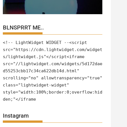
BLNSPRRT ME..
<!-- LightWidget WIDGET --<script
src="https://cdn.lightwidget.com/widget
s/lightwidget.js"</script<iframe
src="//lightwidget.com/widgets/5d172dae
d55253cbb17c34ca622db14d.html"
scrolling="no" allowtransparency="true"
class="lightwidget-widget"
style="width:100%;border:0;overflow:hid
den;"</iframe
Instagram