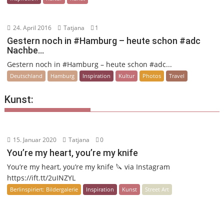
24. April 2016
Tatjana
1
Gestern noch in #Hamburg – heute schon #adc
Nachbe…
Gestern noch in #Hamburg – heute schon #adc...
Deutschland
Hamburg
Inspiration
Kultur
Photos
Travel
Kunst:
15. Januar 2020
Tatjana
0
You’re my heart, you’re my knife
You’re my heart, you’re my knife 🔪 via Instagram
https://ift.tt/2uINZYL
Berlinspiriert: Bildergalerie
Inspiration
Kunst
Street Art