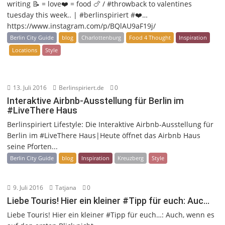
writing 📝 = love❤️ = food 🍗 / #throwback to valentines
tuesday this week.. | #berlinspiriert #❤️…
https://www.instagram.com/p/BQlAU9aF19j/
Berlin City Guide
blog
Charlottenburg
Food 4 Thought
Inspiration
Locations
Style
13. Juli 2016
Berlinspiriert.de
0
Interaktive Airbnb-Ausstellung für Berlin im
#LiveThere Haus
Berlinspiriert Lifestyle: Die Interaktive Airbnb-Ausstellung für
Berlin im #LiveThere Haus|Heute öffnet das Airbnb Haus
seine Pforten...
Berlin City Guide
blog
Inspiration
Kreuzberg
Style
9. Juli 2016
Tatjana
0
Liebe Touris! Hier ein kleiner #Tipp für euch: Auc…
Liebe Touris! Hier ein kleiner #Tipp für euch…: Auch, wenn es