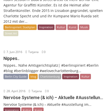
Agentur für Graffitti Künstler. Es ist die Heimat aller
Straßenkünstler. Ende 2015 in Lissabon gegründet, spielten
Charlotte Specht und und ihr Kumpane Mario Rueda seit
2012 mit der...
Berlinspiriert: Stadtplan
Inspiration
Kultur
Kunst
Musik
Street Art
7. Juni 2016
Tatjana
0
Nippes..
Nippes.. Nähe Amtsgerichtsplatz| #berlinspiriert #berlin
#blog #berlinblogger #welovecharlottenburg...
Berlin City Guide
blog
Charlottenburg
Inspiration
Kultur
28. April 2016
Tatjana
0
Nervöse Systeme (& ich) – Aktuelle #Ausstellun…
Nervöse Systeme (& ich) – Aktuelle #Ausstellung im...
Inspiration
Kultur
Kunst