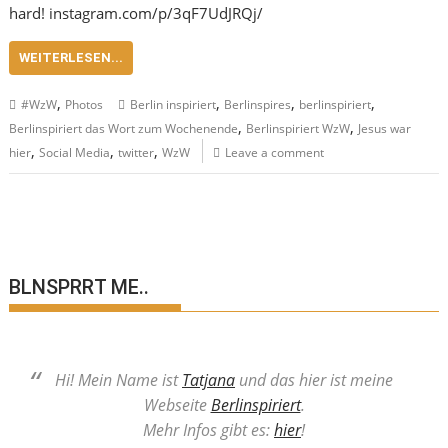
hard! instagram.com/p/3qF7UdJRQj/
WEITERLESEN...
,
,
,
,
#WzW
Photos
Berlin inspiriert
Berlinspires
berlinspiriert
,
,
Berlinspiriert das Wort zum Wochenende
Berlinspiriert WzW
Jesus war
,
,
,
hier
Social Media
twitter
WzW
Leave a comment
BLNSPRRT ME..
Hi! Mein Name ist
Tatjana
und das hier ist meine
Webseite
Berlinspiriert
.
Mehr Infos gibt es:
hier
!