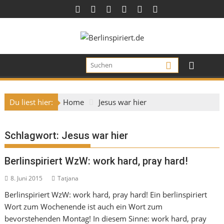
Skip
to
content
Du liest hier:
Home
Jesus war hier
Schlagwort:
Jesus war hier
Berlinspiriert WzW: work hard, pray hard!
8. Juni 2015
Tatjana
Berlinspiriert WzW: work hard, pray hard! Ein berlinspiriert
Wort zum Wochenende ist auch ein Wort zum
bevorstehenden Montag! In diesem Sinne: work hard, pray