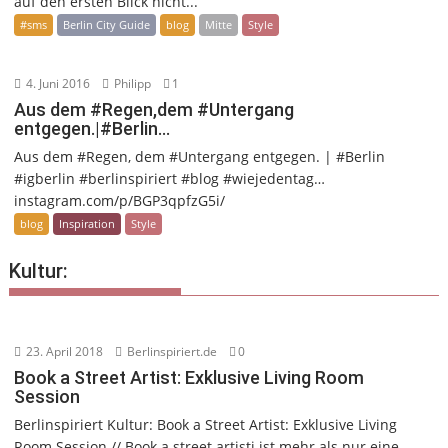
auf den ersten Blick nicht...
#sms
Berlin City Guide
blog
Mitte
Style
4. Juni 2016
Philipp
1
Aus dem #Regen,dem #Untergang
entgegen.|#Berlin…
Aus dem #Regen, dem #Untergang entgegen. | #Berlin
#igberlin #berlinspiriert #blog #wiejedentag…
instagram.com/p/BGP3qpfzG5i/
blog
Inspiration
Style
Kultur:
23. April 2018
Berlinspiriert.de
0
Book a Street Artist: Exklusive Living Room
Session
Berlinspiriert Kultur: Book a Street Artist: Exklusive Living
Room Session // Book a street artisti ist mehr als nur eine