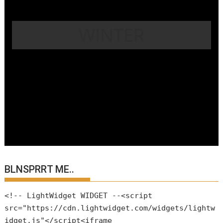
WINTER
BLNSPRRT ME..
<!-- LightWidget WIDGET --<script
src="https://cdn.lightwidget.com/widgets/lightw
idget.js"</script<iframe