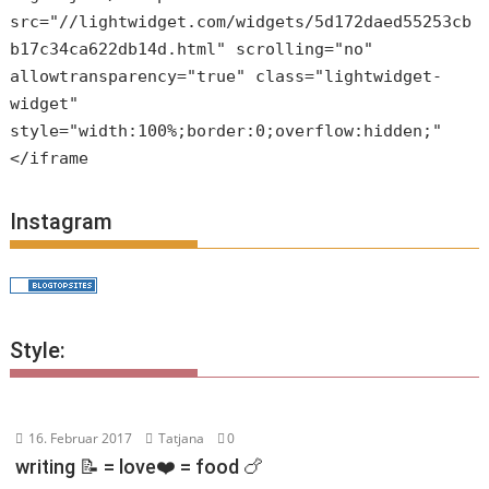
src="//lightwidget.com/widgets/5d172daed55253cb
b17c34ca622db14d.html" scrolling="no"
allowtransparency="true" class="lightwidget-
widget"
style="width:100%;border:0;overflow:hidden;"
</iframe
Instagram
Style:
16. Februar 2017
Tatjana
0
writing 📝 = love❤️ = food 🍗