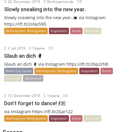
20. Dezember 2019
Berlinspiriert.de
0
Slowly sneaking into the new year..
Slowly sneaking into the new year..🐌 via Instagram
https://ift.tt/2sNp59D
Berlinspiriert: Bildergalerie
Inspiration
Kunst
Street Art
2. Juli 2019
Tatjana
0
Glaub an dich 🥊
Glaub an dich 🥊 via Instagram https://ift.tt/2Np2rhB
Berlin City Guide
Berlinspiriert: Bildergalerie
Inspiration
Kunst
Street Art
Zehlendorf
13. Dezember 2018
Tatjana
0
Don’t forget to dance! 💃🏼
via Instagram https://ift.tt/2Gar122
Berlinspiriert: Bildergalerie
Inspiration
Kunst
Street Art