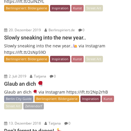
https://ift.tt/2uINZYL
Berlinspiriert: Bildergalerie
Inspiration
Kunst
Street Art
20. Dezember 2019
Berlinspiriert.de
0
Slowly sneaking into the new year..
Slowly sneaking into the new year..
via Instagram
https://ift.tt/2sNp59D
Berlinspiriert: Bildergalerie
Inspiration
Kunst
Street Art
2. Juli 2019
Tatjana
0
Glaub an dich
Glaub an dich
via Instagram https://ift.tt/2Np2rhB
Berlin City Guide
Berlinspiriert: Bildergalerie
Inspiration
Kunst
Street Art
Zehlendorf
13. Dezember 2018
Tatjana
0
Don’t forget to dance!