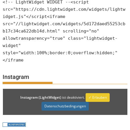
<!-- LightWidget WIDGET --<script
src="https://cdn.lightwidget.com/widgets/lightw
idget.js"</script<iframe
src="//lightwidget.com/widgets/5d172daed55253cb
b17c34ca622db14d.html" scrolling="no"
allowtransparency="true" class="lightwidget-
widget"
style="width:100%;border:0;overflow:hidden;"
</iframe
Instagram
Instagram (LightWidget)
ist deaktiviert.
✓ Erlauben
Datenschutzbedingungen