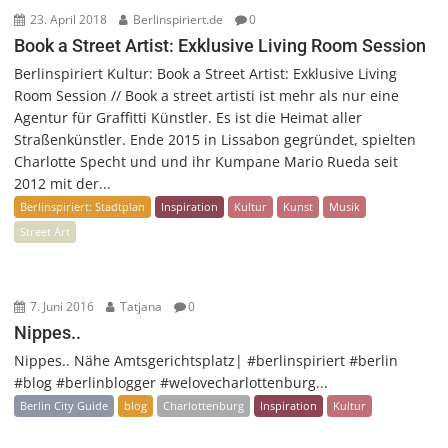
23. April 2018
Berlinspiriert.de
0
Book a Street Artist: Exklusive Living Room Session
Berlinspiriert Kultur: Book a Street Artist: Exklusive Living
Room Session // Book a street artisti ist mehr als nur eine
Agentur für Graffitti Künstler. Es ist die Heimat aller
Straßenkünstler. Ende 2015 in Lissabon gegründet, spielten
Charlotte Specht und und ihr Kumpane Mario Rueda seit
2012 mit der...
Berlinspiriert: Stadtplan
Inspiration
Kultur
Kunst
Musik
Street Art
7. Juni 2016
Tatjana
0
Nippes..
Nippes.. Nähe Amtsgerichtsplatz| #berlinspiriert #berlin
#blog #berlinblogger #welovecharlottenburg...
Berlin City Guide
blog
Charlottenburg
Inspiration
Kultur