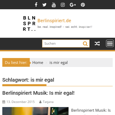
Skip
to
content
Du liest hier:
Home
is mir egal
Schlagwort:
is mir egal
Berlinspiriert Musik: Is mir egal!
13. Dezember 2015
Tatjana
Berlinspiriert Musik: Is