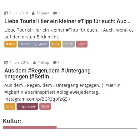
9. Juli 2016
Tatjana
0
Liebe Touris! Hier ein kleiner #Tipp für euch: Auc…
Liebe Touris! Hier ein kleiner #Tipp für euch…: Auch, wenn es
auf den ersten Blick nicht...
#sms
Berlin City Guide
blog
Mitte
Style
4. Juni 2016
Philipp
1
Aus dem #Regen,dem #Untergang
entgegen.|#Berlin…
Aus dem #Regen, dem #Untergang entgegen. | #Berlin
#igberlin #berlinspiriert #blog #wiejedentag…
instagram.com/p/BGP3qpfzG5i/
blog
Inspiration
Style
Kultur: