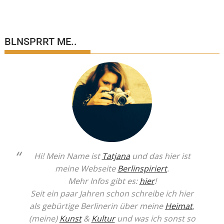
BLNSPRRT ME..
Hi! Mein Name ist
Tatjana
und das hier ist
meine Webseite
Berlinspiriert
.
Mehr Infos gibt es:
hier
!
Seit ein paar Jahren schon schreibe ich hier
als gebürtige Berlinerin über meine
Heimat
,
(meine)
Kunst
&
Kultur
und was ich sonst so