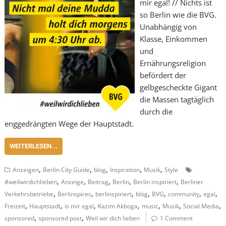
mir egal! // Nichts ist
so Berlin wie die BVG.
Unabhängig von
Klasse, Einkommen
und
Ernährungsreligion
befördert der
gelbgescheckte Gigant
die Massen tagtäglich
durch die
enggedrängten Wege der Hauptstadt.
WEITERLESEN...
,
,
,
,
,
Anzeigen
Berlin City Guide
blog
Inspiration
Musik
Style
,
,
,
,
,
#weilwirdichlieben
Anzeige
Beitrag
Berlin
Berlin inspiriert
Berliner
,
,
,
,
,
,
,
Verkehrsbetriebe
Berlinspires
berlinspiriert
blog
BVG
community
egal
,
,
,
,
,
,
,
Freizeit
Hauptstadt
is mir egal
Kazim Akboga
music
Musik
Social Media
,
,
sponsored
sponsored post
Weil wir dich lieben
1 Comment