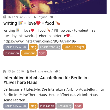
16. Februar 2017
Tatjana
0
writing
= love
= food
writing
= love
= food
/ #throwback to valentines
tuesday this week.. | #berlinspiriert #
…
https://www.instagram.com/p/BQlAU9aF19j/
Berlin City Guide
blog
Charlottenburg
Food 4 Thought
Inspiration
Locations
Style
13. Juli 2016
Berlinspiriert.de
0
Interaktive Airbnb-Ausstellung für Berlin im
#LiveThere Haus
Berlinspiriert Lifestyle: Die Interaktive Airbnb-Ausstellung für
Berlin im #LiveThere Haus|Heute öffnet das Airbnb Haus
seine Pforten...
Berlin City Guide
blog
Inspiration
Kreuzberg
Style