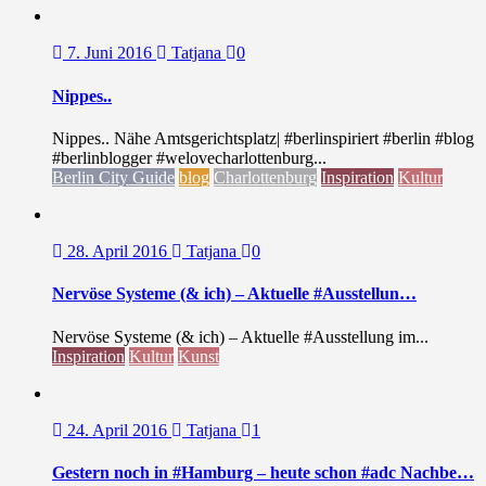
7. Juni 2016
Tatjana
0
Nippes..
Nippes.. Nähe Amtsgerichtsplatz| #berlinspiriert #berlin #blog
#berlinblogger #welovecharlottenburg...
Berlin City Guide
blog
Charlottenburg
Inspiration
Kultur
28. April 2016
Tatjana
0
Nervöse Systeme (& ich) – Aktuelle #Ausstellun…
Nervöse Systeme (& ich) – Aktuelle #Ausstellung im...
Inspiration
Kultur
Kunst
24. April 2016
Tatjana
1
Gestern noch in #Hamburg – heute schon #adc Nachbe…