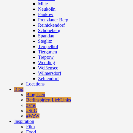
Mitte
Neukölln
Pankow
Prenzlauer Berg
Reinickendorf
Schöneberg
Spandau
Steglitz
Tempelhof
Tiergarten
Treptow
Wedding
Weißensee
Wilmersdorf
Zehlendorf
Locations
Blog
Bloglisten
Berlinspiriert LiebLinks
#sms
#StrG
#WzW
Inspiration
Film
Food