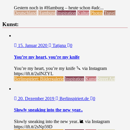
Gestern noch in #Hamburg – heute schon #adc...
Deutschland
Hamburg
Inspiration
Kultur
Photos
Travel
Kunst:
15. Januar 2020
Tatjana
0
You’re my heart, you’re my knife
You’re my heart, you’re my knife 🔪 via Instagram
https://ift.tt/2uINZYL
Berlinspiriert: Bildergalerie
Inspiration
Kunst
Street Art
20. Dezember 2019
Berlinspiriert.de
0
Slowly sneaking into the new year..
Slowly sneaking into the new year..🐌 via Instagram
https://ift.tt/2sNp59D