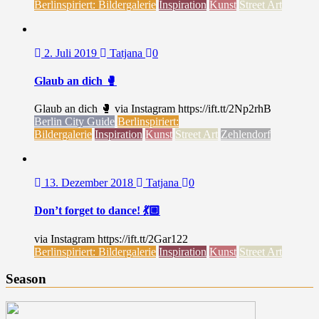
Berlinspiriert: Bildergalerie
Inspiration
Kunst
Street Art
2. Juli 2019
Tatjana
0
Glaub an dich 🥊
Glaub an dich 🥊 via Instagram https://ift.tt/2Np2rhB
Berlin City Guide
Berlinspiriert:
Bildergalerie
Inspiration
Kunst
Street Art
Zehlendorf
13. Dezember 2018
Tatjana
0
Don’t forget to dance! 💃🏼
via Instagram https://ift.tt/2Gar122
Berlinspiriert: Bildergalerie
Inspiration
Kunst
Street Art
Season