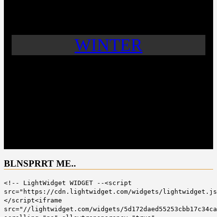
WINTER
BLNSPRRT ME..
<!-- LightWidget WIDGET --<script
src="https://cdn.lightwidget.com/widgets/lightwidget.js
</script<iframe
src="//lightwidget.com/widgets/5d172daed55253cbb17c34ca