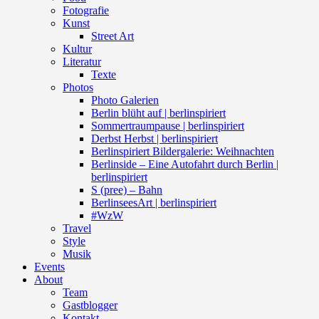
Fotografie
Kunst
Street Art
Kultur
Literatur
Texte
Photos
Photo Galerien
Berlin blüht auf | berlinspiriert
Sommertraumpause | berlinspiriert
Derbst Herbst | berlinspiriert
Berlinspiriert Bildergalerie: Weihnachten
Berlinside – Eine Autofahrt durch Berlin |
berlinspiriert
S (pree) – Bahn
BerlinseesArt | berlinspiriert
#WzW
Travel
Style
Musik
Events
About
Team
Gastblogger
Kontakt