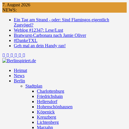
Skip
7. August 2026
to
NEWS:
content
Ein Tag am Strand - oder: Sind Flamingos eigentlich
Zugvögel?
Weblog #12347: Lese/Lust
Bratwurst-Carbonara nach Jamie Oliver
#DankeTXL
Geh mal an dein Handy ran!
Heimat
News
Berlin
Stadtplan
Charlottenburg
Friedrichshain
Hellersdorf
Hohenschönhausen
Köpenick
Kreuzberg
Lichtenberg
Marzahn