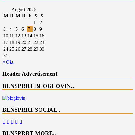
August 2026
M
D
M
D
F
S
S
1
2
3
4
5
6
7
8
9
10
11
12
13
14
15
16
17
18
19
20
21
22
23
24
25
26
27
28
29
30
31
« Okt.
Header Advertisement
BLNSPRRT BLOGLOVIN..
BLNSPRRT SOCIAL..
BLNSPRRT MORE..