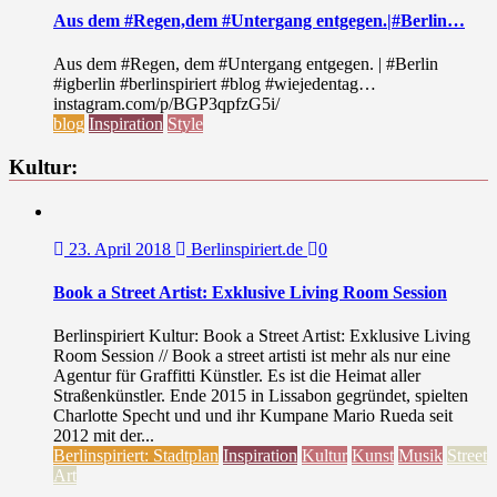
Aus dem #Regen,dem #Untergang entgegen.|#Berlin…
Aus dem #Regen, dem #Untergang entgegen. | #Berlin
#igberlin #berlinspiriert #blog #wiejedentag…
instagram.com/p/BGP3qpfzG5i/
blog
Inspiration
Style
Kultur:
23. April 2018
Berlinspiriert.de
0
Book a Street Artist: Exklusive Living Room Session
Berlinspiriert Kultur: Book a Street Artist: Exklusive Living
Room Session // Book a street artisti ist mehr als nur eine
Agentur für Graffitti Künstler. Es ist die Heimat aller
Straßenkünstler. Ende 2015 in Lissabon gegründet, spielten
Charlotte Specht und und ihr Kumpane Mario Rueda seit
2012 mit der...
Berlinspiriert: Stadtplan
Inspiration
Kultur
Kunst
Musik
Street
Art