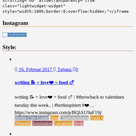
scrolling="no" allowtransparency="true"
class="lightwidget-widget"
style="width:100%;border:0;overflow:hidden;"</iframe
Instagram
Style:
16. Februar 2017
Tatjana
0
writing 📝 = love❤️ = food 🍗
writing 📝 = love❤️ = food 🍗 / #throwback to valentines
tuesday this week.. | #berlinspiriert #❤️…
https://www.instagram.com/p/BQlAU9aF19j/
Berlin City Guide
blog
Charlottenburg
Food 4
Thought
Inspiration
Locations
Style