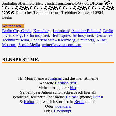
#anhalter #berlinblogger… instagram.com/p/BGv-dOcJRXm/ 🚀🚀
🚀🚀🚀🚀🚀🚀🚀🚀🚀🚀🚀🚀🚀🚀🚀🚀🚀🚀🚀🚀🚀🚀🚀🚀🚀🚀🚀
🚀🚀🚀 Deutsches Technikmuseum Trebbiner Straße 9 10963
Berlin
Weiterlesen...
Berlin City Guide
,
Kreuzberg
,
Locations
Anhalter Bahnhof
,
Berlin
- Kreuzberg
,
Berlin inspiriert
,
Berlinspires
,
berlinspiriert
,
Deutsches
Technikmuseum
,
Friedrichshain - Kreuzberg
,
Kreuzberg
,
Kunst
,
Museum
,
Social Media
,
twitter
Leave a comment
BLNSPRRT ME..
Hi! Mein Name ist
Tatjana
und das hier ist meine
Webseite
Berlinspiriert
.
Mehr Infos gibt es:
hier
!
Seit ein paar Jahren schon schreibe ich hier als
gebürtige Berlinerin über meine
Heimat
, (meine)
Kunst
&
Kultur
und was ich sonst so in
Berlin
erlebe.
Oder
woanders
.
Oder.
Überhaupt
.