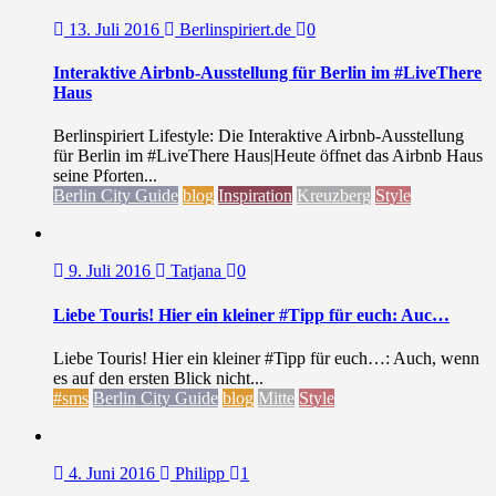
13. Juli 2016
Berlinspiriert.de
0
Interaktive Airbnb-Ausstellung für Berlin im #LiveThere
Haus
Berlinspiriert Lifestyle: Die Interaktive Airbnb-Ausstellung
für Berlin im #LiveThere Haus|Heute öffnet das Airbnb Haus
seine Pforten...
Berlin City Guide
blog
Inspiration
Kreuzberg
Style
9. Juli 2016
Tatjana
0
Liebe Touris! Hier ein kleiner #Tipp für euch: Auc…
Liebe Touris! Hier ein kleiner #Tipp für euch…: Auch, wenn
es auf den ersten Blick nicht...
#sms
Berlin City Guide
blog
Mitte
Style
4. Juni 2016
Philipp
1