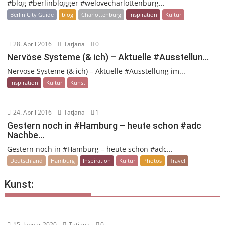
#blog #berlinblogger #welovecharlottenburg...
Berlin City Guide
blog
Charlottenburg
Inspiration
Kultur
28. April 2016
Tatjana
0
Nervöse Systeme (& ich) – Aktuelle #Ausstellun…
Nervöse Systeme (& ich) – Aktuelle #Ausstellung im...
Inspiration
Kultur
Kunst
24. April 2016
Tatjana
1
Gestern noch in #Hamburg – heute schon #adc
Nachbe…
Gestern noch in #Hamburg – heute schon #adc...
Deutschland
Hamburg
Inspiration
Kultur
Photos
Travel
Kunst:
15. Januar 2020
Tatjana
0