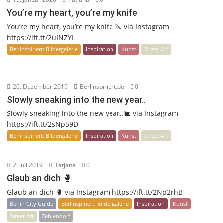
You’re my heart, you’re my knife
You’re my heart, you’re my knife 🔪 via Instagram
https://ift.tt/2uINZYL
Berlinspiriert: Bildergalerie
Inspiration
Kunst
Street Art
20. Dezember 2019
Berlinspiriert.de
0
Slowly sneaking into the new year..
Slowly sneaking into the new year..🐌 via Instagram
https://ift.tt/2sNp59D
Berlinspiriert: Bildergalerie
Inspiration
Kunst
Street Art
2. Juli 2019
Tatjana
0
Glaub an dich 🥊
Glaub an dich 🥊 via Instagram https://ift.tt/2Np2rhB
Berlin City Guide
Berlinspiriert: Bildergalerie
Inspiration
Kunst
Street Art
Zehlendorf