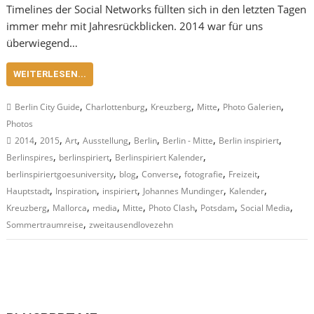
Timelines der Social Networks füllten sich in den letzten Tagen
immer mehr mit Jahresrückblicken. 2014 war für uns
überwiegend…
WEITERLESEN...
,
,
,
,
,
Berlin City Guide
Charlottenburg
Kreuzberg
Mitte
Photo Galerien
Photos
,
,
,
,
,
,
,
2014
2015
Art
Ausstellung
Berlin
Berlin - Mitte
Berlin inspiriert
,
,
,
Berlinspires
berlinspiriert
Berlinspiriert Kalender
,
,
,
,
,
berlinspiriertgoesuniversity
blog
Converse
fotografie
Freizeit
,
,
,
,
,
Hauptstadt
Inspiration
inspiriert
Johannes Mundinger
Kalender
,
,
,
,
,
,
,
Kreuzberg
Mallorca
media
Mitte
Photo Clash
Potsdam
Social Media
,
Sommertraumreise
zweitausendlovezehn