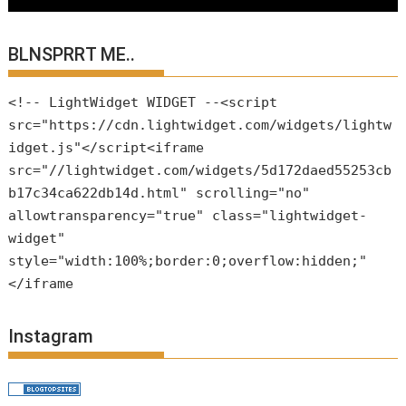
BLNSPRRT ME..
<!-- LightWidget WIDGET --<script
src="https://cdn.lightwidget.com/widgets/lightw
idget.js"</script<iframe
src="//lightwidget.com/widgets/5d172daed55253cb
b17c34ca622db14d.html" scrolling="no"
allowtransparency="true" class="lightwidget-
widget"
style="width:100%;border:0;overflow:hidden;"
</iframe
Instagram