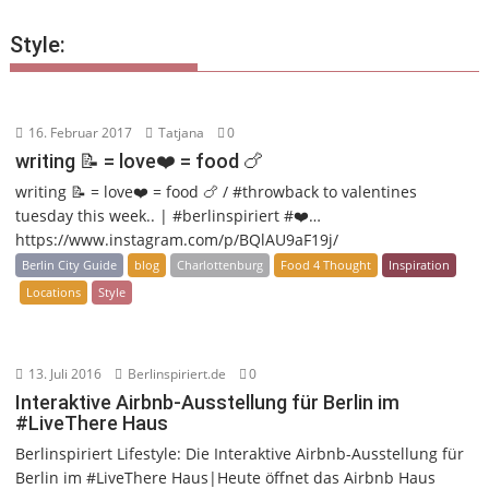
Style:
16. Februar 2017
Tatjana
0
writing 📝 = love❤️ = food 🍗
writing 📝 = love❤️ = food 🍗 / #throwback to valentines
tuesday this week.. | #berlinspiriert #❤️…
https://www.instagram.com/p/BQlAU9aF19j/
Berlin City Guide
blog
Charlottenburg
Food 4 Thought
Inspiration
Locations
Style
13. Juli 2016
Berlinspiriert.de
0
Interaktive Airbnb-Ausstellung für Berlin im
#LiveThere Haus
Berlinspiriert Lifestyle: Die Interaktive Airbnb-Ausstellung für
Berlin im #LiveThere Haus|Heute öffnet das Airbnb Haus