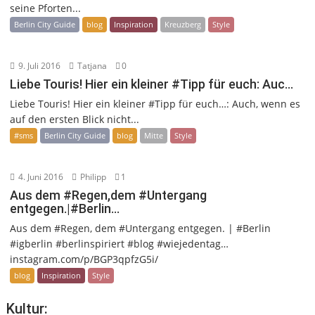
seine Pforten...
Berlin City Guide
blog
Inspiration
Kreuzberg
Style
9. Juli 2016
Tatjana
0
Liebe Touris! Hier ein kleiner #Tipp für euch: Auc…
Liebe Touris! Hier ein kleiner #Tipp für euch…: Auch, wenn es
auf den ersten Blick nicht...
#sms
Berlin City Guide
blog
Mitte
Style
4. Juni 2016
Philipp
1
Aus dem #Regen,dem #Untergang
entgegen.|#Berlin…
Aus dem #Regen, dem #Untergang entgegen. | #Berlin
#igberlin #berlinspiriert #blog #wiejedentag…
instagram.com/p/BGP3qpfzG5i/
blog
Inspiration
Style
Kultur: