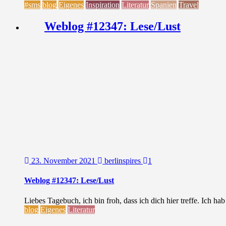
#sms
blog
Eigenes
Inspiration
Literatur
Spanien
Travel
Weblog #12347: Lese/Lust
23. November 2021
berlinspires
1
Weblog #12347: Lese/Lust
Liebes Tagebuch, ich bin froh, dass ich dich hier treffe. Ich ha
blog
Eigenes
Literatur