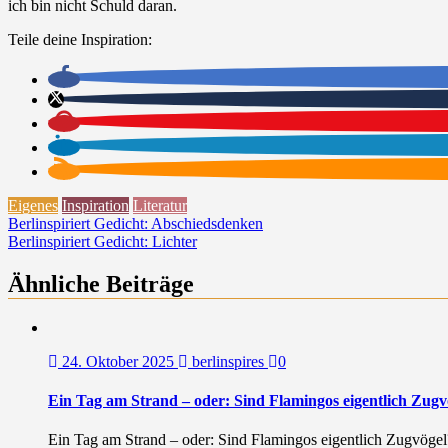
ich bin nicht Schuld daran.
Teile deine Inspiration:
Eigenes
Inspiration
Literatur
Beitragsnavigation
Berlinspiriert Gedicht: Abschiedsdenken
Berlinspiriert Gedicht: Lichter
Ähnliche Beiträge
24. Oktober 2025
berlinspires
0
Ein Tag am Strand – oder: Sind Flamingos eigentlich Zugv
Ein Tag am Strand – oder: Sind Flamingos eigentlich Zugvögel