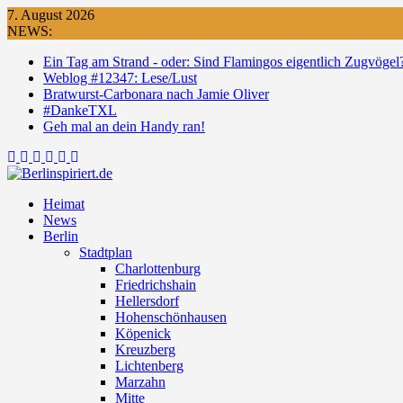
Skip
7. August 2026
to
NEWS:
content
Ein Tag am Strand - oder: Sind Flamingos eigentlich Zugvögel
Weblog #12347: Lese/Lust
Bratwurst-Carbonara nach Jamie Oliver
#DankeTXL
Geh mal an dein Handy ran!
Heimat
News
Berlin
Stadtplan
Charlottenburg
Friedrichshain
Hellersdorf
Hohenschönhausen
Köpenick
Kreuzberg
Lichtenberg
Marzahn
Mitte