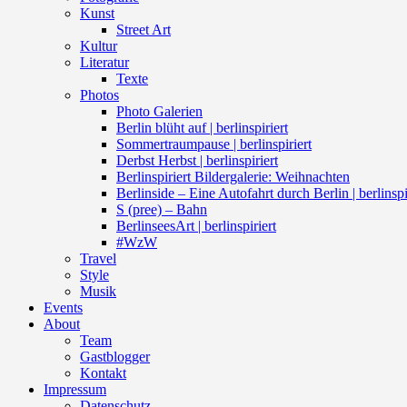
Kunst
Street Art
Kultur
Literatur
Texte
Photos
Photo Galerien
Berlin blüht auf | berlinspiriert
Sommertraumpause | berlinspiriert
Derbst Herbst | berlinspiriert
Berlinspiriert Bildergalerie: Weihnachten
Berlinside – Eine Autofahrt durch Berlin | berlinspi
S (pree) – Bahn
BerlinseesArt | berlinspiriert
#WzW
Travel
Style
Musik
Events
About
Team
Gastblogger
Kontakt
Impressum
Datenschutz