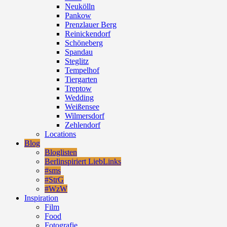
Neukölln
Pankow
Prenzlauer Berg
Reinickendorf
Schöneberg
Spandau
Steglitz
Tempelhof
Tiergarten
Treptow
Wedding
Weißensee
Wilmersdorf
Zehlendorf
Locations
Blog
Bloglisten
Berlinspiriert LiebLinks
#sms
#StrG
#WzW
Inspiration
Film
Food
Fotografie