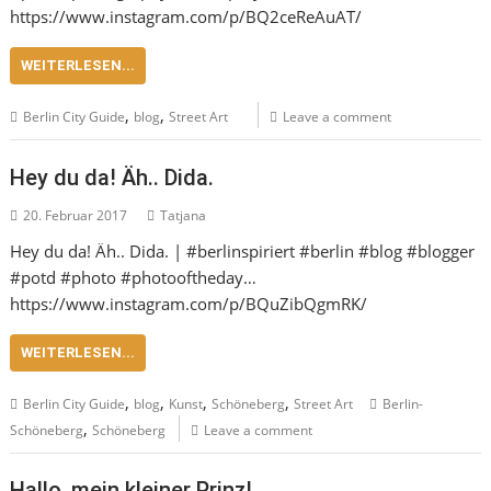
https://www.instagram.com/p/BQ2ceReAuAT/
WEITERLESEN...
,
,
Berlin City Guide
blog
Street Art
Leave a comment
Hey du da! Äh.. Dida.
20. Februar 2017
Tatjana
Hey du da! Äh.. Dida. | #berlinspiriert #berlin #blog #blogger
#potd #photo #photooftheday…
https://www.instagram.com/p/BQuZibQgmRK/
WEITERLESEN...
,
,
,
,
Berlin City Guide
blog
Kunst
Schöneberg
Street Art
Berlin-
,
Schöneberg
Schöneberg
Leave a comment
Hallo, mein kleiner Prinz!