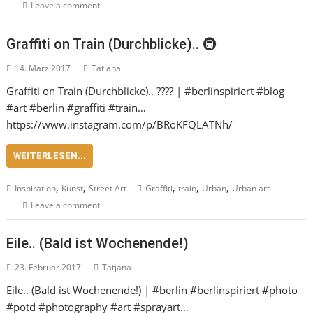
Leave a comment
Graffiti on Train (Durchblicke).. 🚇
14. März 2017
Tatjana
Graffiti on Train (Durchblicke).. ???? | #berlinspiriert #blog
#art #berlin #graffiti #train…
https://www.instagram.com/p/BRoKFQLATNh/
WEITERLESEN...
,
,
,
,
,
Inspiration
Kunst
Street Art
Graffiti
train
Urban
Urban art
Leave a comment
Eile.. (Bald ist Wochenende!)
23. Februar 2017
Tatjana
Eile.. (Bald ist Wochenende!) | #berlin #berlinspiriert #photo
#potd #photography #art #sprayart…