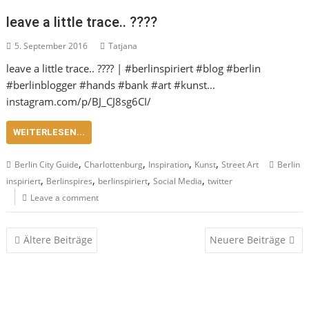
leave a little trace.. ????
5. September 2016
Tatjana
leave a little trace.. ???? | #berlinspiriert #blog #berlin
#berlinblogger #hands #bank #art #kunst…
instagram.com/p/BJ_CJ8sg6CI/
WEITERLESEN...
,
,
,
,
Berlin City Guide
Charlottenburg
Inspiration
Kunst
Street Art
Berlin
,
,
,
,
inspiriert
Berlinspires
berlinspiriert
Social Media
twitter
Leave a comment
Beitragsnavigation
Ältere Beiträge
Neuere Beiträge