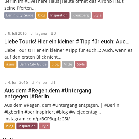
Berlin im #LiveThere Haus|Heute öffnet das Airbnb Haus
seine Pforten...
Berlin City Guide
blog
Inspiration
Kreuzberg
Style
9. Juli 2016
Tatjana
0
Liebe Touris! Hier ein kleiner #Tipp für euch: Auc…
Liebe Touris! Hier ein kleiner #Tipp für euch…: Auch, wenn es
auf den ersten Blick nicht...
#sms
Berlin City Guide
blog
Mitte
Style
4. Juni 2016
Philipp
1
Aus dem #Regen,dem #Untergang
entgegen.|#Berlin…
Aus dem #Regen, dem #Untergang entgegen. | #Berlin
#igberlin #berlinspiriert #blog #wiejedentag…
instagram.com/p/BGP3qpfzG5i/
blog
Inspiration
Style