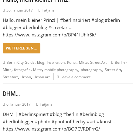
30. Januar 2017
Tatjana
Hallo, mein kleiner Prinz! | #berlinspiriert #blog #berlin
#blogger #berlinblog #streetart…
https://www.instagram.com/p/BP41iUhlrSk/
WEITERLESEN...
,
,
,
,
,
Berlin City Guide
blog
Inspiration
Kunst
Mitte
Street Art
Berlin -
,
,
,
,
,
,
Mitte
fotografie
Mitte
mobile photography
photography
Street Art
,
,
Streetart
Urban
Urban art
Leave a comment
DHM…
6. Januar 2017
Tatjana
DHM | #berlinspiriert #blog #berlin #berlinblog
#berlinblogger #photo #photooftheday #art #kunst…
https://www.instagram.com/p/BO7CVRDFrrG/