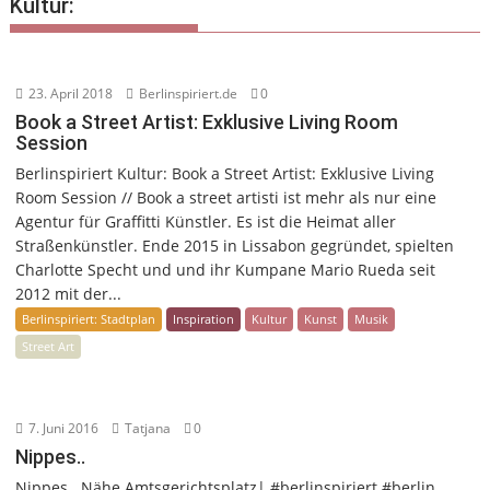
Kultur:
23. April 2018
Berlinspiriert.de
0
Book a Street Artist: Exklusive Living Room
Session
Berlinspiriert Kultur: Book a Street Artist: Exklusive Living
Room Session // Book a street artisti ist mehr als nur eine
Agentur für Graffitti Künstler. Es ist die Heimat aller
Straßenkünstler. Ende 2015 in Lissabon gegründet, spielten
Charlotte Specht und und ihr Kumpane Mario Rueda seit
2012 mit der...
Berlinspiriert: Stadtplan
Inspiration
Kultur
Kunst
Musik
Street Art
7. Juni 2016
Tatjana
0
Nippes..
Nippes.. Nähe Amtsgerichtsplatz| #berlinspiriert #berlin