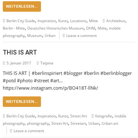
WEITERLESEN...
,
,
,
,
,
Berlin City Guide
Inspiration
Kunst
Locations
Mitte
Architektur
,
,
,
,
Berlin - Mitte
Deutsches Historisches Museum
DHM
Mitte
mobile
,
,
photography
Museum
Urban
Leave a comment
THIS IS ART
5. Januar 2017
Tatjana
THIS IS ART | #berlinspiriert #blogger #berlin #berlinblogger
#potd #photo #street #art…
https://www.instagram.com/p/BO418T-llNk/
WEITERLESEN...
,
,
,
,
Berlin City Guide
Inspiration
Kunst
Street Art
fotografie
mobile
,
,
,
,
,
photography
photography
Street Art
Streetart
Urban
Urban art
Leave a comment