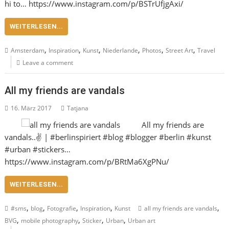
hi to… https://www.instagram.com/p/BSTrUfjgAxi/
WEITERLESEN...
,
,
,
,
,
,
Amsterdam
Inspiration
Kunst
Niederlande
Photos
Street Art
Travel
Leave a comment
All my friends are vandals
16. März 2017
Tatjana
All my friends are
vandals..✌️ | #berlinspiriert #blog #blogger #berlin #kunst
#urban #stickers…
https://www.instagram.com/p/BRtMa6XgPNu/
WEITERLESEN...
,
,
,
,
,
#sms
blog
Fotografie
Inspiration
Kunst
all my friends are vandals
,
,
,
,
BVG
mobile photography
Sticker
Urban
Urban art