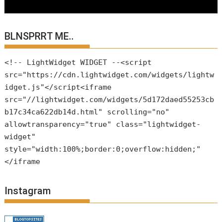
BLNSPRRT ME..
<!-- LightWidget WIDGET --<script
src="https://cdn.lightwidget.com/widgets/lightw
idget.js"</script<iframe
src="//lightwidget.com/widgets/5d172daed55253cb
b17c34ca622db14d.html" scrolling="no"
allowtransparency="true" class="lightwidget-
widget"
style="width:100%;border:0;overflow:hidden;"
</iframe
Instagram