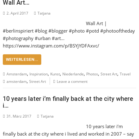
Wall Art…
2. April 2017
Tatjana
Wall Art |
#berlinspiriert #blog #blogger #photo #potd #photooftheday
#photography #urban #art…
https://www.instagram.com/p/BSYjYDFAxvc/
WEITERLESEN...
,
,
,
,
,
,
Amsterdam
Inspiration
Kunst
Niederlande
Photos
Street Art
Travel
,
amsterdam
Street Art
Leave a comment
10 years later i’m finally back at the city where
i…
31. März 2017
Tatjana
10 years later i’m
finally back at the city where i lived and worked in 2007 – say