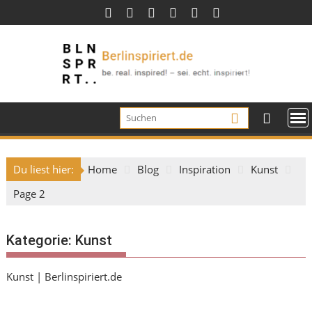
Skip
to
content
Du liest hier:
Home
Blog
Inspiration
Kunst
Page 2
Kategorie:
Kunst
Kunst | Berlinspiriert.de