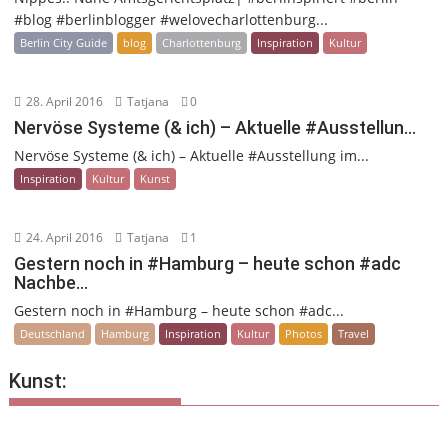
#blog #berlinblogger #welovecharlottenburg...
Berlin City Guide
blog
Charlottenburg
Inspiration
Kultur
28. April 2016
Tatjana
0
Nervöse Systeme (& ich) – Aktuelle #Ausstellun…
Nervöse Systeme (& ich) – Aktuelle #Ausstellung im...
Inspiration
Kultur
Kunst
24. April 2016
Tatjana
1
Gestern noch in #Hamburg – heute schon #adc
Nachbe…
Gestern noch in #Hamburg – heute schon #adc...
Deutschland
Hamburg
Inspiration
Kultur
Photos
Travel
Kunst: