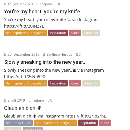
15. Januar 2020
Tatjana
0
You’re my heart, you’re my knife
You’re my heart, you’re my knife 🔪 via Instagram
https://ift.tt/2uINZYL
Berlinspiriert: Bildergalerie
Inspiration
Kunst
Street Art
20. Dezember 2019
Berlinspiriert.de
0
Slowly sneaking into the new year..
Slowly sneaking into the new year..🐌 via Instagram
https://ift.tt/2sNp59D
Berlinspiriert: Bildergalerie
Inspiration
Kunst
Street Art
2. Juli 2019
Tatjana
0
Glaub an dich 🥊
Glaub an dich 🥊 via Instagram https://ift.tt/2Np2rhB
Berlin City Guide
Berlinspiriert: Bildergalerie
Inspiration
Kunst
Street Art
Zehlendorf