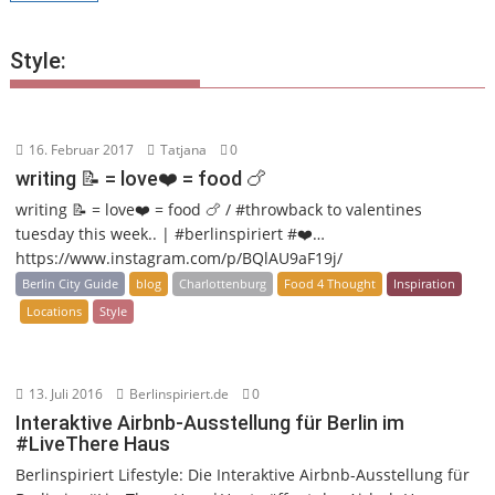
Style:
16. Februar 2017
Tatjana
0
writing 📝 = love❤️ = food 🍗
writing 📝 = love❤️ = food 🍗 / #throwback to valentines
tuesday this week.. | #berlinspiriert #❤️…
https://www.instagram.com/p/BQlAU9aF19j/
Berlin City Guide
blog
Charlottenburg
Food 4 Thought
Inspiration
Locations
Style
13. Juli 2016
Berlinspiriert.de
0
Interaktive Airbnb-Ausstellung für Berlin im
#LiveThere Haus
Berlinspiriert Lifestyle: Die Interaktive Airbnb-Ausstellung für