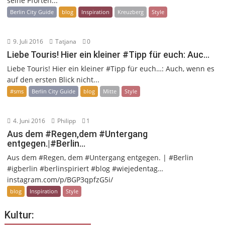
seine Pforten...
Berlin City Guide
blog
Inspiration
Kreuzberg
Style
9. Juli 2016
Tatjana
0
Liebe Touris! Hier ein kleiner #Tipp für euch: Auc…
Liebe Touris! Hier ein kleiner #Tipp für euch…: Auch, wenn es
auf den ersten Blick nicht...
#sms
Berlin City Guide
blog
Mitte
Style
4. Juni 2016
Philipp
1
Aus dem #Regen,dem #Untergang
entgegen.|#Berlin…
Aus dem #Regen, dem #Untergang entgegen. | #Berlin
#igberlin #berlinspiriert #blog #wiejedentag…
instagram.com/p/BGP3qpfzG5i/
blog
Inspiration
Style
Kultur: