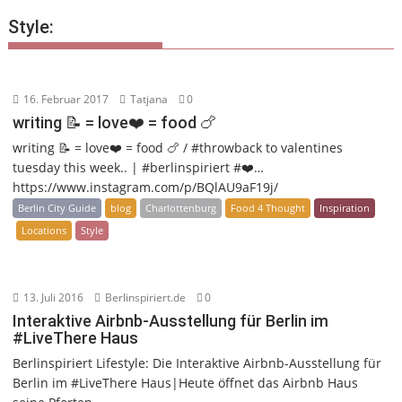
Style:
16. Februar 2017
Tatjana
0
writing 📝 = love❤️ = food 🍗
writing 📝 = love❤️ = food 🍗 / #throwback to valentines
tuesday this week.. | #berlinspiriert #❤️…
https://www.instagram.com/p/BQlAU9aF19j/
Berlin City Guide
blog
Charlottenburg
Food 4 Thought
Inspiration
Locations
Style
13. Juli 2016
Berlinspiriert.de
0
Interaktive Airbnb-Ausstellung für Berlin im
#LiveThere Haus
Berlinspiriert Lifestyle: Die Interaktive Airbnb-Ausstellung für
Berlin im #LiveThere Haus|Heute öffnet das Airbnb Haus