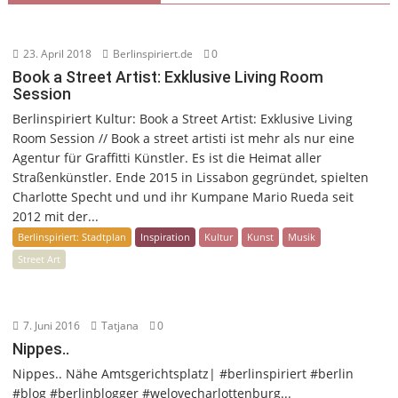
23. April 2018
Berlinspiriert.de
0
Book a Street Artist: Exklusive Living Room
Session
Berlinspiriert Kultur: Book a Street Artist: Exklusive Living
Room Session // Book a street artisti ist mehr als nur eine
Agentur für Graffitti Künstler. Es ist die Heimat aller
Straßenkünstler. Ende 2015 in Lissabon gegründet, spielten
Charlotte Specht und und ihr Kumpane Mario Rueda seit
2012 mit der...
Berlinspiriert: Stadtplan
Inspiration
Kultur
Kunst
Musik
Street Art
7. Juni 2016
Tatjana
0
Nippes..
Nippes.. Nähe Amtsgerichtsplatz| #berlinspiriert #berlin
#blog #berlinblogger #welovecharlottenburg...