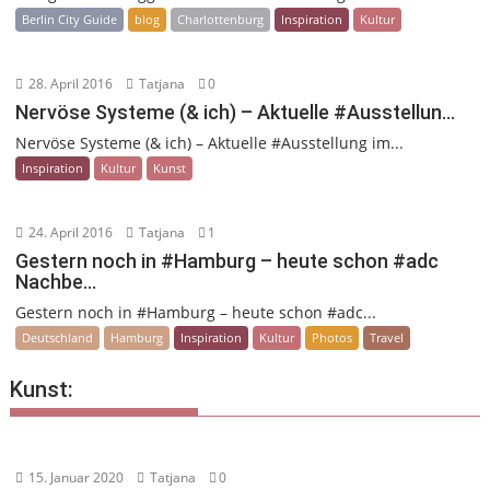
Berlin City Guide
blog
Charlottenburg
Inspiration
Kultur
28. April 2016
Tatjana
0
Nervöse Systeme (& ich) – Aktuelle #Ausstellun…
Nervöse Systeme (& ich) – Aktuelle #Ausstellung im...
Inspiration
Kultur
Kunst
24. April 2016
Tatjana
1
Gestern noch in #Hamburg – heute schon #adc
Nachbe…
Gestern noch in #Hamburg – heute schon #adc...
Deutschland
Hamburg
Inspiration
Kultur
Photos
Travel
Kunst:
15. Januar 2020
Tatjana
0