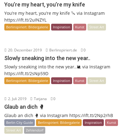
You’re my heart, you’re my knife
You’re my heart, you’re my knife 🔪 via Instagram
https://ift.tt/2uINZYL
Berlinspiriert: Bildergalerie
Inspiration
Kunst
Street Art
20. Dezember 2019
Berlinspiriert.de
0
Slowly sneaking into the new year..
Slowly sneaking into the new year..🐌 via Instagram
https://ift.tt/2sNp59D
Berlinspiriert: Bildergalerie
Inspiration
Kunst
Street Art
2. Juli 2019
Tatjana
0
Glaub an dich 🥊
Glaub an dich 🥊 via Instagram https://ift.tt/2Np2rhB
Berlin City Guide
Berlinspiriert: Bildergalerie
Inspiration
Kunst
Street Art
Zehlendorf