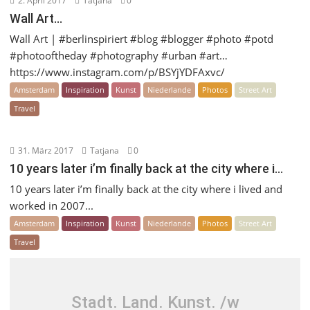
2. April 2017
Tatjana
0
Wall Art…
Wall Art | #berlinspiriert #blog #blogger #photo #potd
#photooftheday #photography #urban #art…
https://www.instagram.com/p/BSYjYDFAxvc/
Amsterdam
Inspiration
Kunst
Niederlande
Photos
Street Art
Travel
31. März 2017
Tatjana
0
10 years later i’m finally back at the city where i…
10 years later i’m finally back at the city where i lived and
worked in 2007...
Amsterdam
Inspiration
Kunst
Niederlande
Photos
Street Art
Travel
Stadt. Land. Kunst. /w