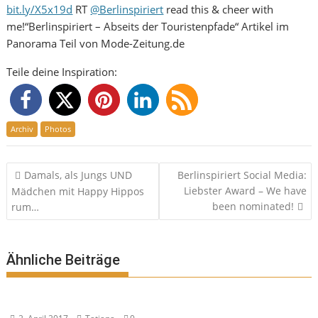
bit.ly/X5x19d
RT
@Berlinspiriert
read this & cheer with
me!“Berlinspiriert – Abseits der Touristenpfade“ Artikel im
Panorama Teil von Mode-Zeitung.de
Teile deine Inspiration:
Archiv
Photos
Beitragsnavigation
Damals, als Jungs UND
Berlinspiriert Social Media:
Liebster Award – We have
Mädchen mit Happy Hippos
been nominated!
rum…
Ähnliche Beiträge