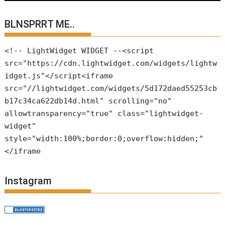
BLNSPRRT ME..
<!-- LightWidget WIDGET --<script
src="https://cdn.lightwidget.com/widgets/lightw
idget.js"</script<iframe
src="//lightwidget.com/widgets/5d172daed55253cb
b17c34ca622db14d.html" scrolling="no"
allowtransparency="true" class="lightwidget-
widget"
style="width:100%;border:0;overflow:hidden;"
</iframe
Instagram