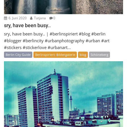
6. Juni 2020
Tatjana
0
sry, have been busy..
sry, have been busy.. | #berlinspiriert #blog #berlin
#blogger #berlincity #urbanphotography #urban #art
#stickers #stickerlove #urbanart...
Berlin City Guide
Berlinspiriert: Bildergalerie
blog
Schöneberg