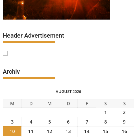
Header Advertisement
Archiv
AUGUST 2026
M
D
M
D
F
S
S
1
2
3
4
5
6
7
8
9
10
11
12
13
14
15
16