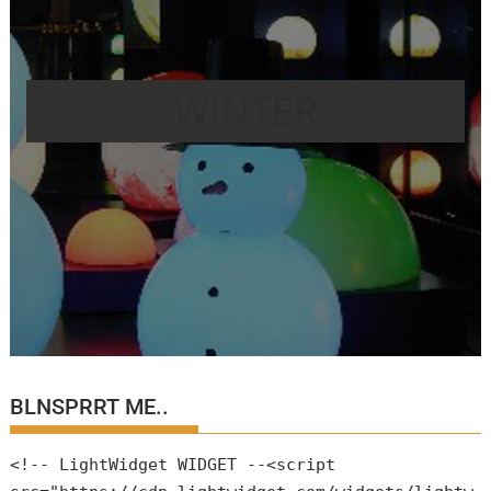
WINTER
BLNSPRRT ME..
<!-- LightWidget WIDGET --<script