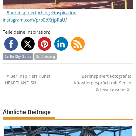
|
#berlinspiriert
#blog
#inspiration
…
instagram.com/p/pEdXrjpRaU/
Teile deine Inspiration:
Berlin City Guide
Schöneberg
Beitragsnavigation
Berlinspiriert Kunst:
Berlinspiriert Fotografie:
HEARTLANDISH
Künstlergespräch mit Senso
& Ieva Jansone
Ähnliche Beiträge