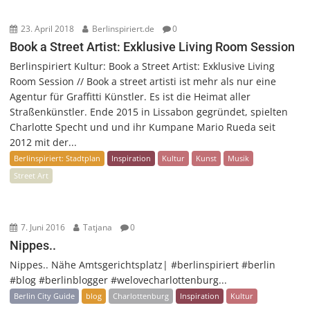
23. April 2018
Berlinspiriert.de
0
Book a Street Artist: Exklusive Living Room Session
Berlinspiriert Kultur: Book a Street Artist: Exklusive Living
Room Session // Book a street artisti ist mehr als nur eine
Agentur für Graffitti Künstler. Es ist die Heimat aller
Straßenkünstler. Ende 2015 in Lissabon gegründet, spielten
Charlotte Specht und und ihr Kumpane Mario Rueda seit
2012 mit der...
Berlinspiriert: Stadtplan
Inspiration
Kultur
Kunst
Musik
Street Art
7. Juni 2016
Tatjana
0
Nippes..
Nippes.. Nähe Amtsgerichtsplatz| #berlinspiriert #berlin
#blog #berlinblogger #welovecharlottenburg...
Berlin City Guide
blog
Charlottenburg
Inspiration
Kultur