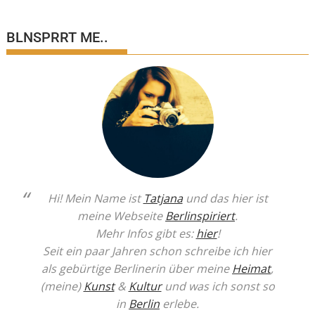
BLNSPRRT ME..
Hi! Mein Name ist
Tatjana
und das hier ist
meine Webseite
Berlinspiriert
.
Mehr Infos gibt es:
hier
!
Seit ein paar Jahren schon schreibe ich hier
als gebürtige Berlinerin über meine
Heimat
,
(meine)
Kunst
&
Kultur
und was ich sonst so
in
Berlin
erlebe.