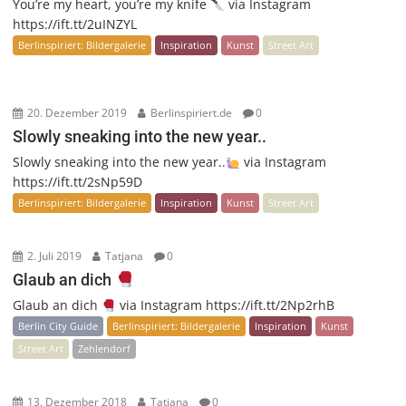
You’re my heart, you’re my knife
via Instagram
https://ift.tt/2uINZYL
Berlinspiriert: Bildergalerie
Inspiration
Kunst
Street Art
20. Dezember 2019
Berlinspiriert.de
0
Slowly sneaking into the new year..
Slowly sneaking into the new year..
via Instagram
https://ift.tt/2sNp59D
Berlinspiriert: Bildergalerie
Inspiration
Kunst
Street Art
2. Juli 2019
Tatjana
0
Glaub an dich
Glaub an dich
via Instagram https://ift.tt/2Np2rhB
Berlin City Guide
Berlinspiriert: Bildergalerie
Inspiration
Kunst
Street Art
Zehlendorf
13. Dezember 2018
Tatjana
0