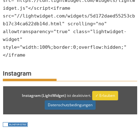
src="https://cdn.lightwidget.com/widgets/lightw
idget.js"</script<iframe
src="//lightwidget.com/widgets/5d172daed55253cb
b17c34ca622db14d.html" scrolling="no"
allowtransparency="true" class="lightwidget-
widget"
style="width:100%;border:0;overflow:hidden;"
</iframe
Instagram
Instagram (LightWidget)
ist deaktiviert.
✓ Erlauben
Datenschutzbedingungen