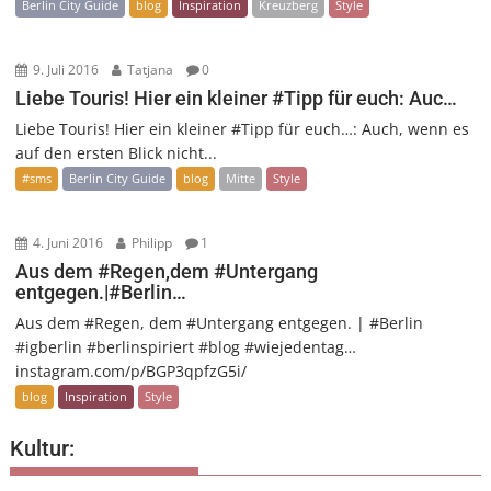
Berlin City Guide
blog
Inspiration
Kreuzberg
Style
9. Juli 2016
Tatjana
0
Liebe Touris! Hier ein kleiner #Tipp für euch: Auc…
Liebe Touris! Hier ein kleiner #Tipp für euch…: Auch, wenn es
auf den ersten Blick nicht...
#sms
Berlin City Guide
blog
Mitte
Style
4. Juni 2016
Philipp
1
Aus dem #Regen,dem #Untergang
entgegen.|#Berlin…
Aus dem #Regen, dem #Untergang entgegen. | #Berlin
#igberlin #berlinspiriert #blog #wiejedentag…
instagram.com/p/BGP3qpfzG5i/
blog
Inspiration
Style
Kultur: