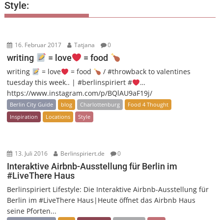
Style:
16. Februar 2017
Tatjana
0
writing
= love
= food
writing
= love
= food
/ #throwback to valentines
tuesday this week.. | #berlinspiriert #
…
https://www.instagram.com/p/BQlAU9aF19j/
Berlin City Guide
blog
Charlottenburg
Food 4 Thought
Inspiration
Locations
Style
13. Juli 2016
Berlinspiriert.de
0
Interaktive Airbnb-Ausstellung für Berlin im
#LiveThere Haus
Berlinspiriert Lifestyle: Die Interaktive Airbnb-Ausstellung für
Berlin im #LiveThere Haus|Heute öffnet das Airbnb Haus
seine Pforten...