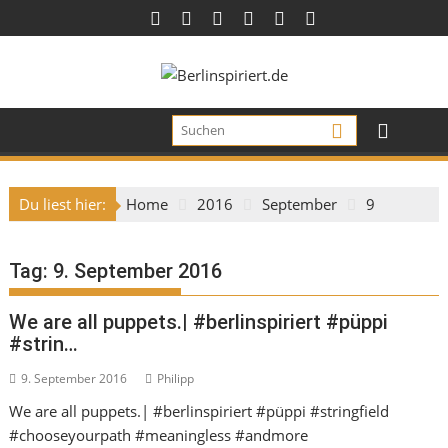
Skip
to
content
Du liest hier:
Home
2016
September
9
Tag:
9. September 2016
We are all puppets.| #berlinspiriert #püppi
#strin…
9. September 2016
Philipp
We are all puppets.| #berlinspiriert #püppi #stringfield
#chooseyourpath #meaningless #andmore