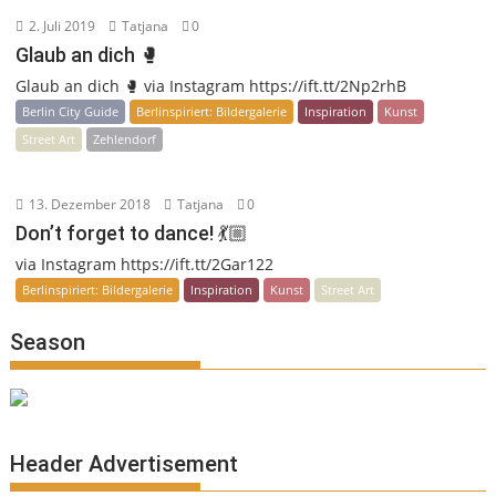
2. Juli 2019
Tatjana
0
Glaub an dich 🥊
Glaub an dich 🥊 via Instagram https://ift.tt/2Np2rhB
Berlin City Guide
Berlinspiriert: Bildergalerie
Inspiration
Kunst
Street Art
Zehlendorf
13. Dezember 2018
Tatjana
0
Don’t forget to dance! 💃🏼
via Instagram https://ift.tt/2Gar122
Berlinspiriert: Bildergalerie
Inspiration
Kunst
Street Art
Season
Header Advertisement