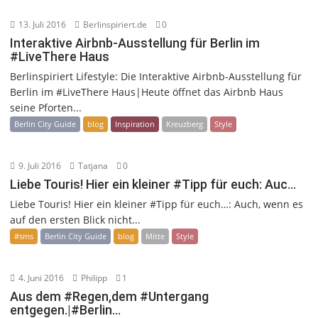
13. Juli 2016
Berlinspiriert.de
0
Interaktive Airbnb-Ausstellung für Berlin im
#LiveThere Haus
Berlinspiriert Lifestyle: Die Interaktive Airbnb-Ausstellung für
Berlin im #LiveThere Haus|Heute öffnet das Airbnb Haus
seine Pforten...
Berlin City Guide
blog
Inspiration
Kreuzberg
Style
9. Juli 2016
Tatjana
0
Liebe Touris! Hier ein kleiner #Tipp für euch: Auc…
Liebe Touris! Hier ein kleiner #Tipp für euch…: Auch, wenn es
auf den ersten Blick nicht...
#sms
Berlin City Guide
blog
Mitte
Style
4. Juni 2016
Philipp
1
Aus dem #Regen,dem #Untergang
entgegen.|#Berlin…