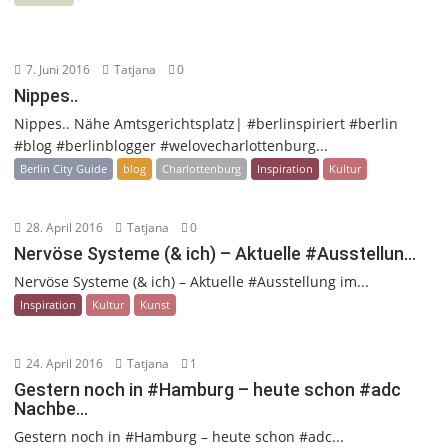
7. Juni 2016
Tatjana
0
Nippes..
Nippes.. Nähe Amtsgerichtsplatz| #berlinspiriert #berlin
#blog #berlinblogger #welovecharlottenburg...
Berlin City Guide
blog
Charlottenburg
Inspiration
Kultur
28. April 2016
Tatjana
0
Nervöse Systeme (& ich) – Aktuelle #Ausstellun…
Nervöse Systeme (& ich) – Aktuelle #Ausstellung im...
Inspiration
Kultur
Kunst
24. April 2016
Tatjana
1
Gestern noch in #Hamburg – heute schon #adc
Nachbe…
Gestern noch in #Hamburg – heute schon #adc...