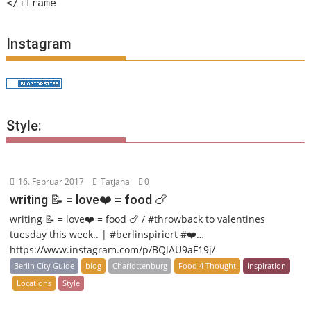
</iframe
Instagram
Style:
16. Februar 2017
Tatjana
0
writing 📝 = love❤️ = food 🍗
writing 📝 = love❤️ = food 🍗 / #throwback to valentines
tuesday this week.. | #berlinspiriert #❤️…
https://www.instagram.com/p/BQlAU9aF19j/
Berlin City Guide
blog
Charlottenburg
Food 4 Thought
Inspiration
Locations
Style