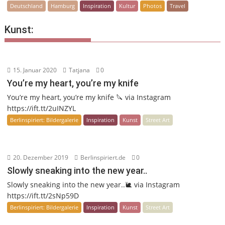
Deutschland
Hamburg
Inspiration
Kultur
Photos
Travel
Kunst:
15. Januar 2020
Tatjana
0
You’re my heart, you’re my knife
You’re my heart, you’re my knife 🔪 via Instagram
https://ift.tt/2uINZYL
Berlinspiriert: Bildergalerie
Inspiration
Kunst
Street Art
20. Dezember 2019
Berlinspiriert.de
0
Slowly sneaking into the new year..
Slowly sneaking into the new year..🐌 via Instagram
https://ift.tt/2sNp59D
Berlinspiriert: Bildergalerie
Inspiration
Kunst
Street Art