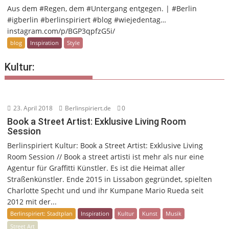
Aus dem #Regen, dem #Untergang entgegen. | #Berlin
#igberlin #berlinspiriert #blog #wiejedentag…
instagram.com/p/BGP3qpfzG5i/
blog
Inspiration
Style
Kultur:
23. April 2018
Berlinspiriert.de
0
Book a Street Artist: Exklusive Living Room
Session
Berlinspiriert Kultur: Book a Street Artist: Exklusive Living
Room Session // Book a street artisti ist mehr als nur eine
Agentur für Graffitti Künstler. Es ist die Heimat aller
Straßenkünstler. Ende 2015 in Lissabon gegründet, spielten
Charlotte Specht und und ihr Kumpane Mario Rueda seit
2012 mit der...
Berlinspiriert: Stadtplan
Inspiration
Kultur
Kunst
Musik
Street Art