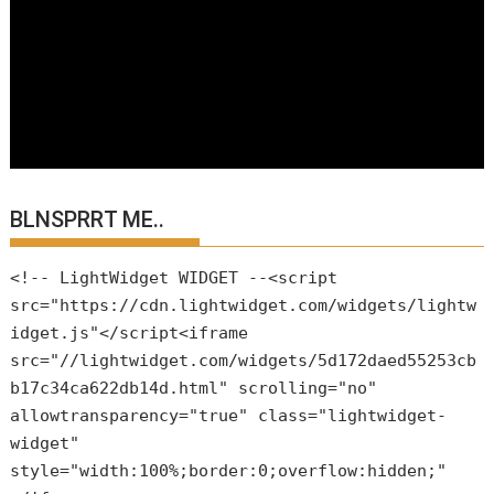
BLNSPRRT ME..
<!-- LightWidget WIDGET --<script
src="https://cdn.lightwidget.com/widgets/lightw
idget.js"</script<iframe
src="//lightwidget.com/widgets/5d172daed55253cb
b17c34ca622db14d.html" scrolling="no"
allowtransparency="true" class="lightwidget-
widget"
style="width:100%;border:0;overflow:hidden;"