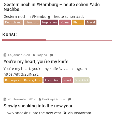
Gestern noch in #Hamburg – heute schon #adc
Nachbe…
Gestern noch in #Hamburg – heute schon #adc...
Deutschland
Hamburg
Inspiration
Kultur
Photos
Travel
Kunst:
15. Januar 2020
Tatjana
0
You’re my heart, you’re my knife
You’re my heart, you’re my knife 🔪 via Instagram
https://ift.tt/2uINZYL
Berlinspiriert: Bildergalerie
Inspiration
Kunst
Street Art
20. Dezember 2019
Berlinspiriert.de
0
Slowly sneaking into the new year..
Slowly sneaking into the new year..🐌 via Instagram