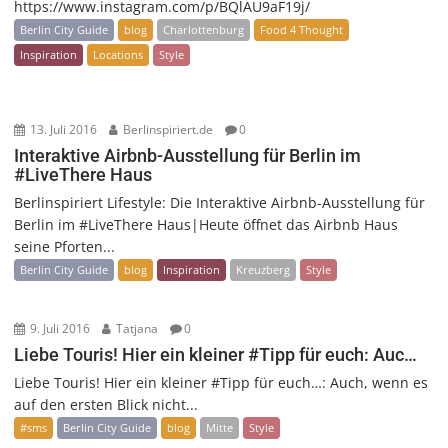
https://www.instagram.com/p/BQlAU9aF19j/
Berlin City Guide
blog
Charlottenburg
Food 4 Thought
Inspiration
Locations
Style
13. Juli 2016
Berlinspiriert.de
0
Interaktive Airbnb-Ausstellung für Berlin im
#LiveThere Haus
Berlinspiriert Lifestyle: Die Interaktive Airbnb-Ausstellung für
Berlin im #LiveThere Haus|Heute öffnet das Airbnb Haus
seine Pforten...
Berlin City Guide
blog
Inspiration
Kreuzberg
Style
9. Juli 2016
Tatjana
0
Liebe Touris! Hier ein kleiner #Tipp für euch: Auc…
Liebe Touris! Hier ein kleiner #Tipp für euch…: Auch, wenn es
auf den ersten Blick nicht...
#sms
Berlin City Guide
blog
Mitte
Style