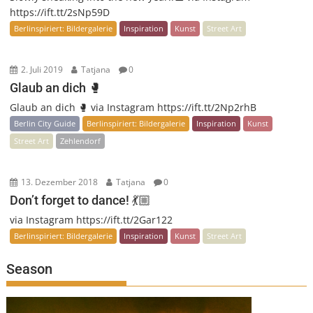
https://ift.tt/2sNp59D
Berlinspiriert: Bildergalerie
Inspiration
Kunst
Street Art
2. Juli 2019
Tatjana
0
Glaub an dich 🥊
Glaub an dich 🥊 via Instagram https://ift.tt/2Np2rhB
Berlin City Guide
Berlinspiriert: Bildergalerie
Inspiration
Kunst
Street Art
Zehlendorf
13. Dezember 2018
Tatjana
0
Don’t forget to dance! 💃🏼
via Instagram https://ift.tt/2Gar122
Berlinspiriert: Bildergalerie
Inspiration
Kunst
Street Art
Season