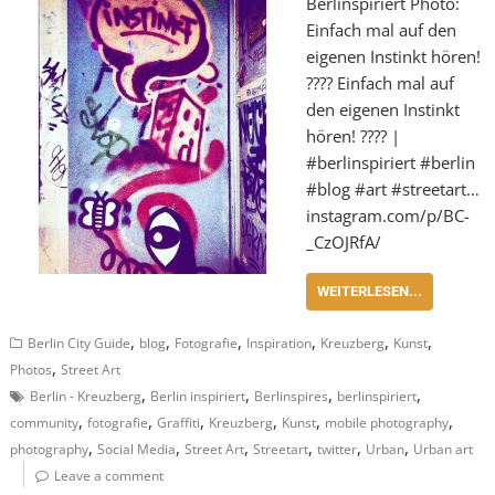
Berlinspiriert Photo:
Einfach mal auf den
eigenen Instinkt hören!
???? Einfach mal auf
den eigenen Instinkt
hören! ???? |
#berlinspiriert #berlin
#blog #art #streetart…
instagram.com/p/BC-
_CzOJRfA/
WEITERLESEN...
,
,
,
,
,
,
Berlin City Guide
blog
Fotografie
Inspiration
Kreuzberg
Kunst
,
Photos
Street Art
,
,
,
,
Berlin - Kreuzberg
Berlin inspiriert
Berlinspires
berlinspiriert
,
,
,
,
,
,
community
fotografie
Graffiti
Kreuzberg
Kunst
mobile photography
,
,
,
,
,
,
photography
Social Media
Street Art
Streetart
twitter
Urban
Urban art
Leave a comment