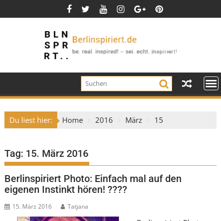
Skip
to
content
Du liest hier:
Home
2016
März
15
Tag:
15. März 2016
Berlinspiriert Photo: Einfach mal auf den
eigenen Instinkt hören! ????
15. März 2016
Tatjana