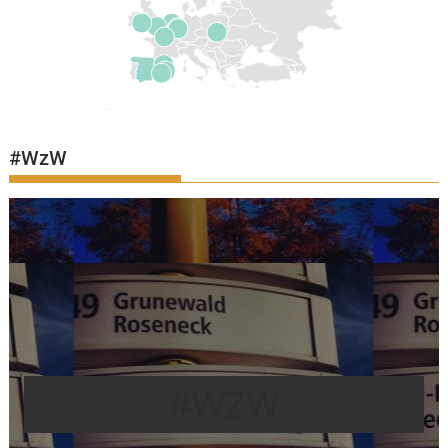
#WzW
#WZW