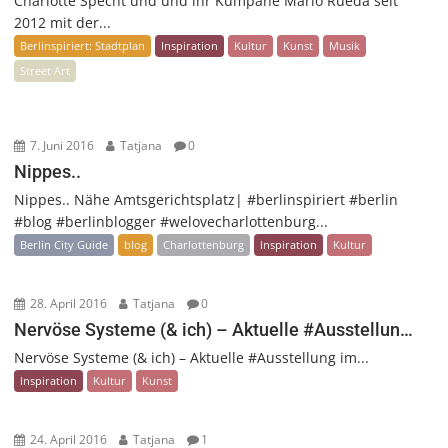
Charlotte Specht und und ihr Kumpane Mario Rueda seit
2012 mit der...
Berlinspiriert: Stadtplan
Inspiration
Kultur
Kunst
Musik
Street Art
7. Juni 2016
Tatjana
0
Nippes..
Nippes.. Nähe Amtsgerichtsplatz| #berlinspiriert #berlin
#blog #berlinblogger #welovecharlottenburg...
Berlin City Guide
blog
Charlottenburg
Inspiration
Kultur
28. April 2016
Tatjana
0
Nervöse Systeme (& ich) – Aktuelle #Ausstellun…
Nervöse Systeme (& ich) – Aktuelle #Ausstellung im...
Inspiration
Kultur
Kunst
24. April 2016
Tatjana
1