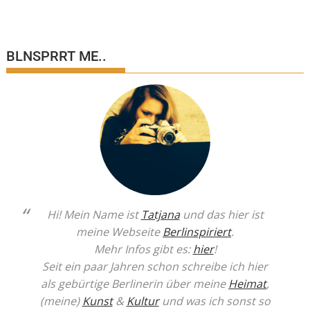
BLNSPRRT ME..
Hi! Mein Name ist
Tatjana
und das hier ist
meine Webseite
Berlinspiriert
.
Mehr Infos gibt es:
hier
!
Seit ein paar Jahren schon schreibe ich hier
als gebürtige Berlinerin über meine
Heimat
,
(meine)
Kunst
&
Kultur
und was ich sonst so