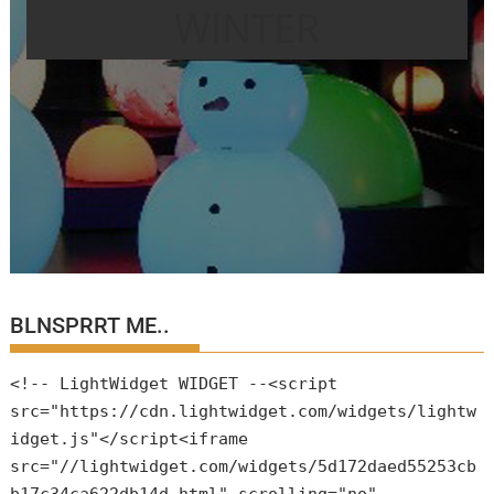
WINTER
BLNSPRRT ME..
<!-- LightWidget WIDGET --<script
src="https://cdn.lightwidget.com/widgets/lightw
idget.js"</script<iframe
src="//lightwidget.com/widgets/5d172daed55253cb
b17c34ca622db14d.html" scrolling="no"